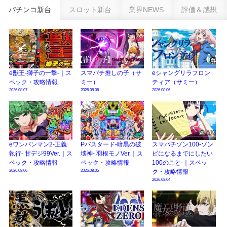
乗せループ「（超）BEAST ATTACK」を狙え！
パチンコ新台
スロット新台
業界NEWS
評価＆感想
eSAOアリシゼーション夜空『ファン試打会』感想＆画像報告まとめ｜金木犀
の幸せ空間、好感触のフェアスタート、原作愛溢れる演出に感動 etc…
日遊協、ファン調査2025を発表｜使用金額中央値「1万円-3万円/1回」「遊技
歴20年以上が50％以上」等々…
e獣王-獅子の一撃-｜ス
スマパチ推しの子（サ
eシャングリラフロン
【2025年】エイプリルフール話題（ネタ）まとめ｜ぱちんこパチスロ関連【4
ペック・攻略情報
ミー）
ティア（サミー）
月1日】
2026.08.07
2026.08.06
2026.08.06
eワンパンマン2-正義
Pバスタード-暗黒の破
スマパチゾン100-ゾン
執行- 甘デジ99Ver.｜ス
壊神- 羽根モノVer.｜ス
ビになるまでにしたい
ペック・攻略情報
ペック・攻略情報
100のこと-｜スペッ
2026.08.06
2026.08.05
ク・攻略情報
2026.08.04