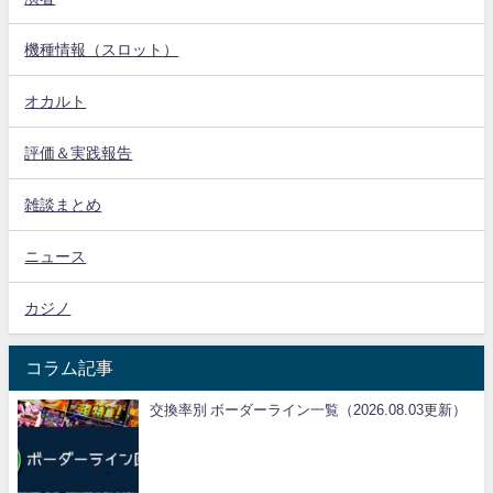
機種情報（スロット）
オカルト
評価＆実践報告
雑談まとめ
ニュース
カジノ
コラム記事
交換率別 ボーダーライン一覧（2026.08.03更新）