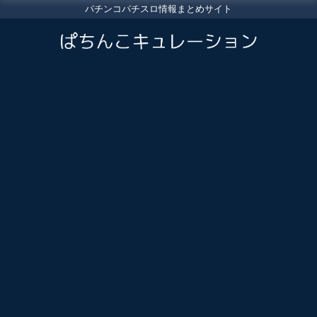
パチンコパチスロ情報まとめサイト