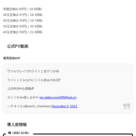
等価交換(4.00円)｜18.6回転
28玉交換(3.57円)｜19.3回転
30玉交換(3.33円)｜19.7回転
33玉交換(3.03円)｜20.4回転
40玉交換(2.50円)｜21.9回転
公式PV動画
発売告知GIF
ヴァルヴレイヴのライトと甘デジが🤤
ライトミドルなのにミドル並みの出玉⁉️
上位RUSHも搭載🌈
カミツキver楽しみや🎉
pic.twitter.com/2RkRxtsLvn
— P オイル (@pachi_chankazu)
December 3, 2021
導入前情報
噂（2021.12.06）