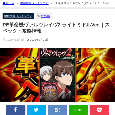
ホーム
機種情報（パチンコ）
PF革命機ヴァルヴレイヴ2 ライトミドルVer.
｜スペック・攻略情報
機種情報（パチンコ）
202202
PF革命機ヴァルヴレイヴ2 ライトミドルVer.｜ス
ペック・攻略情報
2021年12月3日
2022年2月21日
LINE