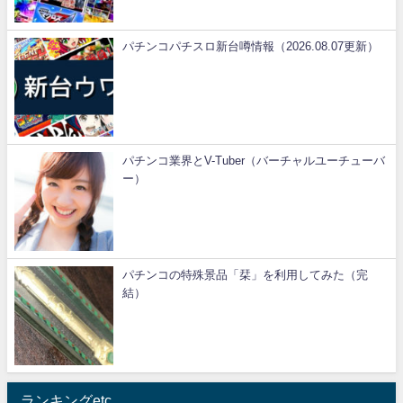
パチンコパチスロ新台噂情報（2026.08.07更新）
パチンコ業界とV-Tuber（バーチャルユーチューバ
ー）
パチンコの特殊景品「栞」を利用してみた（完
結）
ランキングetc