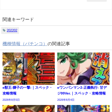
関連キーワード
202202
機種情報（パチンコ）
の関連記事
e獣王-獅子の一撃-｜スペック・
eワンパンマン2-正義執行- 甘デ
攻略情報
ジ99Ver.｜スペック・攻略情報
2026年8月5日
2026年8月4日