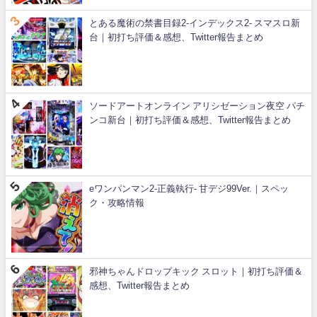
とある魔術の禁書目録2-インデックス2- スマスロ新
台｜初打ち評価＆感想、Twitter報告まとめ
ソードアートオンライン アリシゼーション夜空 パチ
ンコ新台｜初打ち評価＆感想、Twitter報告まとめ
eワンパンマン2-正義執行- 甘デジ99Ver.｜スペッ
ク・攻略情報
邪神ちゃんドロップキック スロット｜初打ち評価＆
感想、Twitter報告まとめ