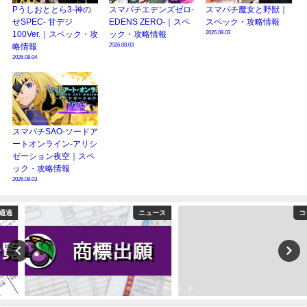
Pうしおととら3-神の
スマパチエデンズゼロ-
スマパチ魔女と野獣｜
せSPEC- 甘デジ
EDENS ZERO-｜スペ
スペック・攻略情報
2026.08.03
100Ver.｜スペック・攻
ック・攻略情報
2026.08.03
略情報
2026.08.04
スマパチSAO-ソードア
ートオンライン-アリシ
ゼーション夜空｜スペ
ック・攻略情報
2026.08.03
ニュース
コラム