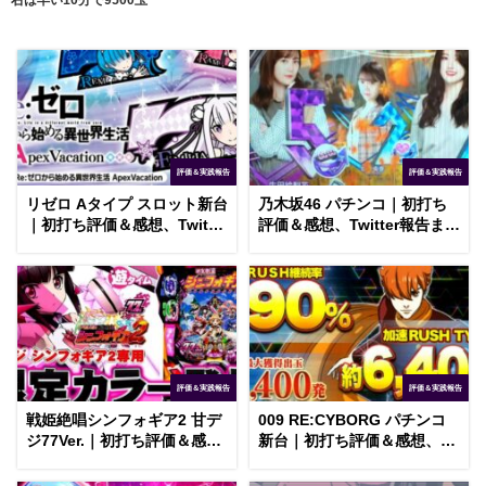
右は早い10分で9500玉
評価＆実践報告
評価＆実践報告
リゼロ Aタイプ スロット新台
乃木坂46 パチンコ｜初打ち
｜初打ち評価＆感想、Twitter
評価＆感想、Twitter報告まと
報告まとめ
め
評価＆実践報告
評価＆実践報告
戦姫絶唱シンフォギア2 甘デ
009 RE:CYBORG パチンコ
ジ77Ver.｜初打ち評価＆感
新台｜初打ち評価＆感想、
想、Twitter報告まとめ
Twitter報告まとめ