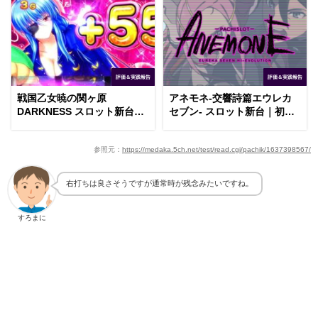
評価＆実践報告
評価＆実践報告
戦国乙女暁の関ヶ原
アネモネ-交響詩篇エウレカ
DARKNESS スロット新台｜
セブン- スロット新台｜初打
初打ち評価＆感想、Twitter報
ち評価＆感想、Twitter報告ま
告まとめ
とめ
参照元：
https://medaka.5ch.net/test/read.cgi/pachik/1637398567/
右打ちは良さそうですが通常時が残念みたいですね。
すろまに