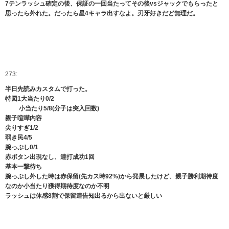
7テンラッシュ確定の後、保証の一回当たってその後vsジャックでもらったと
思ったら外れた。だったら星4キャラ出すなよ。刃牙好きだど無理だ。
273:
半日先読みカスタムで打った。
特図1大当たり0/2
小当たり5/8(分子は突入回数)
親子喧嘩内容
尖りすぎ1/2
弱き民4/5
腕っぷし0/1
赤ボタン出現なし、連打成功1回
基本一撃待ち
腕っぷし外した時は赤保留(先カス時92%)から発展したけど、親子勝利期待度
なのか小当たり獲得期待度なのか不明
ラッシュは体感8割で保留連告知出るから出ないと厳しい