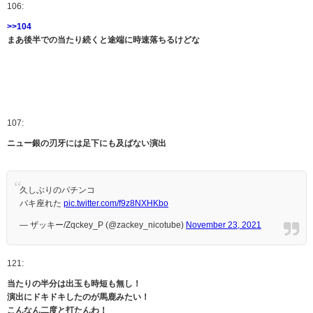
106:
>>104
まあ後半での当たり続くと途端に時速落ちるけどな
107:
ニュー銀の刃牙には足下にも及ばない演出
久しぶりのパチンコ
バキ座れた
pic.twitter.com/f9z8NXHKbo
— ザッキー/Zqckey_P (@zackey_nicotube)
November 23, 2021
121:
当たりの半分は出玉も時短も無し！
演出にドキドキしたのが馬鹿みたい！
こんなん二度と打たんわ！