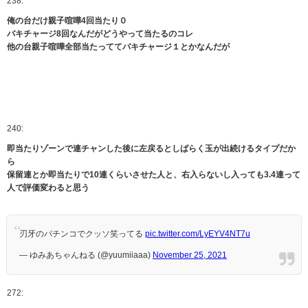
238:
俺の台だけ親子喧嘩4回当たり０
バキチャージ8回なんだがどうやって当たるのコレ
他の台親子喧嘩全部当たっててバキチャージ１とかなんだが
240:
即当たりゾーンで連チャンした後に左戻るとしばらく玉が出続けるタイプだか
ら
保留連とか即当たりで10連くらいさせた人と、右入らないし入っても3.4連って
人で評価変わると思う
刃牙のパチンコでクッソ笑ってる
pic.twitter.com/LyEYV4NT7u
— ゆみあちゃんねる (@yuumiiaaa)
November 25, 2021
272: