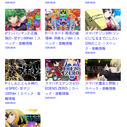
2026.08.07
2026.08.06
2026.08.06
eワンパンマン2-正義
Pバスタード-暗黒の破
スマパチゾン100-ゾン
執行- 甘デジ99Ver.｜ス
壊神- 羽根モノVer.｜ス
ビになるまでにしたい
ペック・攻略情報
ペック・攻略情報
100のこと-｜スペッ
2026.08.06
2026.08.05
ク・攻略情報
2026.08.04
Pうしおととら3-神の
スマパチエデンズゼロ-
スマパチ魔女と野獣｜
せSPEC- 甘デジ
EDENS ZERO-｜スペ
スペック・攻略情報
2026.08.03
100Ver.｜スペック・攻
ック・攻略情報
2026.08.03
略情報
2026.08.04