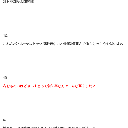
頭お花畑かよ開発陣
42:
これさバトル中vストック演出来ないと保留2個死んでるしけっこうやばいよね
46:
右おもろいけどぶいすとっく告知率なんでこんな高くした？
47: