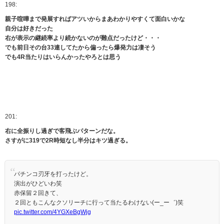
198:
親子喧嘩まで発展すればアツいからまあわかりやすくて面白いかな
自分は好きだった
右が表示の継続率より続かないのが難点だったけど・・・
でも前日その台33連してたから偏ったら爆発力は凄そう
でも4R当たりはいらんかったやろとは思う
201:
右に全振りし過ぎで客飛ぶパターンだな。
さすがに319で2R時短なし半分はキツ過ぎる。
パチンコ刃牙を打ったけど。
演出がひどいわ笑
赤保留２回きて、
２回ともこんなクソリーチに行って当たるわけない(ー_ー゛)笑
pic.twitter.com/4YGXeBgWjg