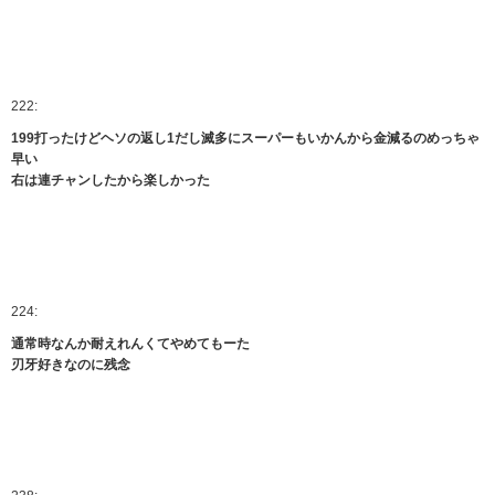
222:
199打ったけどヘソの返し1だし滅多にスーパーもいかんから金減るのめっちゃ
早い
右は連チャンしたから楽しかった
224:
通常時なんか耐えれんくてやめてもーた
刃牙好きなのに残念