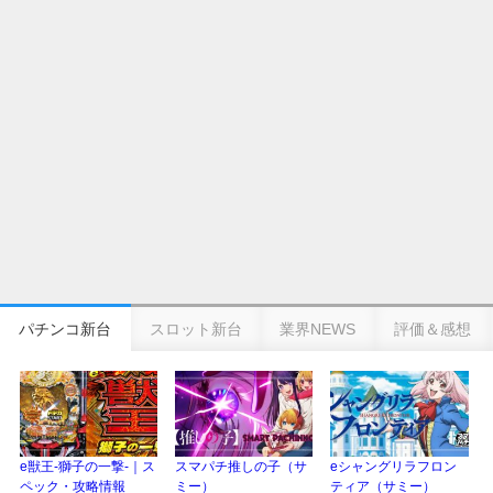
eSAOアリシゼーション夜空『ファン試打会』感想＆画像報告まとめ｜金木犀
の幸せ空間、好感触のフェアスタート、原作愛溢れる演出に感動 etc…
日遊協、ファン調査2025を発表｜使用金額中央値「1万円-3万円/1回」「遊技
歴20年以上が50％以上」等々…
【2025年】エイプリルフール話題（ネタ）まとめ｜ぱちんこパチスロ関連【4
月1日】
パチンコ新台
スロット新台
業界NEWS
評価＆感想
e獣王-獅子の一撃-｜ス
スマパチ推しの子（サ
eシャングリラフロン
ペック・攻略情報
ミー）
ティア（サミー）