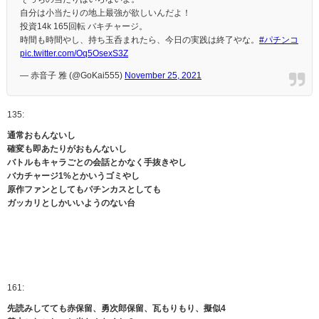
自分は小当たりの地上最強が欲しいんだよ！
投資14k 165回転 バキチャージ。
時間も時間やし、持ち玉呑まれたら、今日の実践は終了やな。
#パチンコ
pic.twitter.com/Oq5OsexS3Z
— 赤音子 雅 (@GoKai555)
November 25, 2021
135:
通常おもんないし
確変も即あたりがおもんないし
バトルもキャラごとの会話とかなく手抜きやし
バカチャージ1%とかいうゴミやし
原作ファンとしてもパチンカスとしても
ガッカリとしかいいようのない台
161:
先読みしてても赤保留、勇次郎保留、瓦もりもり、擬似4