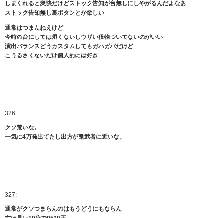
しまくれると爽快だけどストック告知が台無しにしやがるんだよなあ
ストック告知無し裏ボタンとか欲しい
通常はつまんねえけど
今時の台にしては煩くないしウザい役物ついてないのがいい
演出バランスどうカスタムしてもガハガバだけど
こうるさくないだけ個人的には好き
326:
クソ荒いな。
一気に4万発出てたし出方が鬼武者に近いな。
327:
通常がクソつまらんのはもうどうにもならん