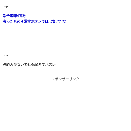
73:
親子喧嘩4連敗
尖ったもの＋通常ボタンでほぼ負けだな
77:
先読み少ないで瓦保留きてハズレ
スポンサーリンク