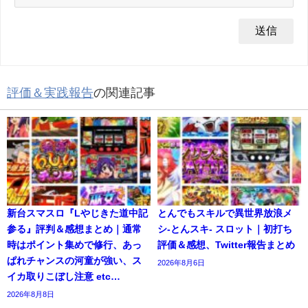
評価＆実践報告
の関連記事
新台スマスロ『Lやじきた道中記
とんでもスキルで異世界放浪メ
参る』評判＆感想まとめ｜通常
シ-とんスキ- スロット｜初打ち
時はポイント集めで修行、あっ
評価＆感想、Twitter報告まとめ
ぱれチャンスの河童が強い、ス
2026年8月6日
イカ取りこぼし注意 etc…
2026年8月8日