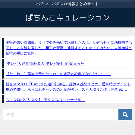
パチンコパチスロ情報まとめサイト
手癖の悪い義弟嫁。うちで盗み働いて絶縁したのに、反省もせずに幼稚園でも
同じことを繰り返した。相手が警察に通報するともめてるみたい。→義弟嫁の
反抗の手口に驚愕。
"テレビ大好き"高齢者の｢テレビ離れ｣が始まった
【ヤニねこ】薬物中毒のヤクねこの末路が心配でならない・・・
新台スマスロ『Lやじきた道中記参る』評判＆感想まとめ｜通常時はポイント
集めで修行、あっぱれチャンスの河童が強い、スイカ取りこぼし注意 etc…
スマスロバジリスク4（アクロス/ユニバーサル）
e獣王-獅子の一撃-｜スペック・攻略情報
新台パチンコ『e魔女と野獣』公式PV動画｜LT直行型399帯、運命分岐から上
乗せループ「（超）BEAST ATTACK」を狙え！