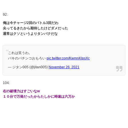
92:
俺は今チャージ2回のバトル3回だわ
尖ってるきたから期待したけどダメだった
通常はクソというよりタンパクだな
これは笑うわ。
バキのパチンコおもろい
pic.twitter.com/KwmnKIpsXc
— ジタン005 (@jitan005)
November 26, 2021
104:
右の破壊力はすごいなw
１０分で万発だったからたしかに時速は六万か