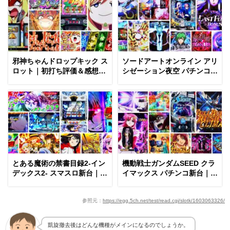
邪神ちゃんドロップキック ス
ソードアートオンライン アリ
ロット｜初打ち評価＆感想、
シゼーション夜空 パチンコ新
Twitter報告まとめ
台｜初打ち評価＆感想、
Twitter報告まとめ
とある魔術の禁書目録2-イン
機動戦士ガンダムSEED クラ
デックス2- スマスロ新台｜初
イマックス パチンコ新台｜初
打ち評価＆感想、Twitter報告
打ち評価＆感想、Twitter報告
まとめ
まとめ
参照元：
https://egg.5ch.net/test/read.cgi/slotk/1603063326/
凱旋撤去後はどんな機種がメインになるのでしょうか。