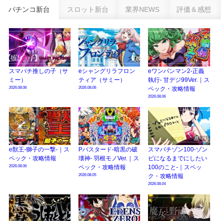
乗せループ「（超）BEAST ATTACK」を狙え！
パチンコ新台
スロット新台
業界NEWS
評価＆感想
eSAOアリシゼーション夜空『ファン試打会』感想＆画像報告まとめ｜金木犀
の幸せ空間、好感触のフェアスタート、原作愛溢れる演出に感動 etc…
日遊協、ファン調査2025を発表｜使用金額中央値「1万円-3万円/1回」「遊技
歴20年以上が50％以上」等々…
スマパチ推しの子（サ
eシャングリラフロン
eワンパンマン2-正義
【2025年】エイプリルフール話題（ネタ）まとめ｜ぱちんこパチスロ関連【4
ミー）
ティア（サミー）
執行- 甘デジ99Ver.｜ス
月1日】
2026.08.06
2026.08.06
ペック・攻略情報
2026.08.06
e獣王-獅子の一撃-｜ス
Pバスタード-暗黒の破
スマパチゾン100-ゾン
ペック・攻略情報
壊神- 羽根モノVer.｜ス
ビになるまでにしたい
2026.08.06
ペック・攻略情報
100のこと-｜スペッ
2026.08.05
ク・攻略情報
2026.08.04