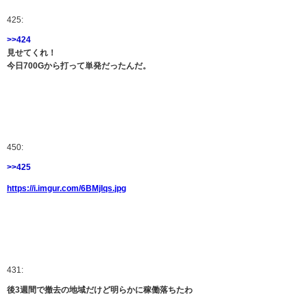
425:
>>424
見せてくれ！
今日700Gから打って単発だったんだ。
450:
>>425
https://i.imgur.com/6BMjIqs.jpg
431:
後3週間で撤去の地域だけど明らかに稼働落ちたわ