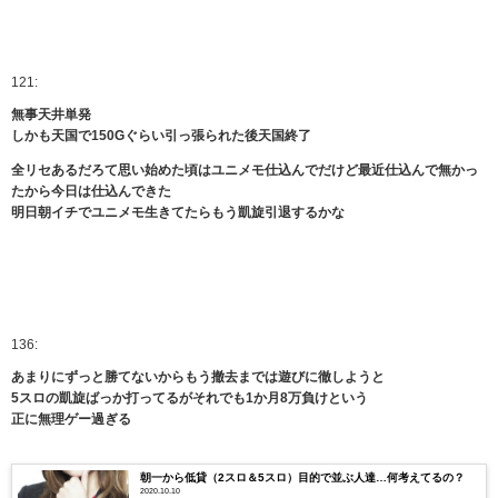
121:
無事天井単発
しかも天国で150Gぐらい引っ張られた後天国終了
全リセあるだろて思い始めた頃はユニメモ仕込んでだけど最近仕込んで無かっ
たから今日は仕込んできた
明日朝イチでユニメモ生きてたらもう凱旋引退するかな
136:
あまりにずっと勝てないからもう撤去までは遊びに徹しようと
5スロの凱旋ばっか打ってるがそれでも1か月8万負けという
正に無理ゲー過ぎる
朝一から低貸（2スロ＆5スロ）目的で並ぶ人達…何考えてるの？
2020.10.10