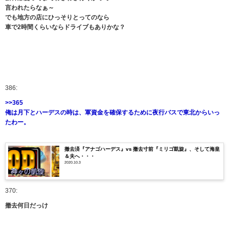
言われたらなぁ～
でも地方の店にひっそりとってのなら
車で2時間くらいならドライブもありかな？
386:
>>365
俺は月下とハーデスの時は、軍資金を確保するために夜行バスで東北からいっ
たわー。
撤去済『アナゴハーデス』vs 撤去寸前『ミリゴ凱旋』、そして海皇
＆夫へ・・・
2020.10.3
370:
撤去何日だっけ