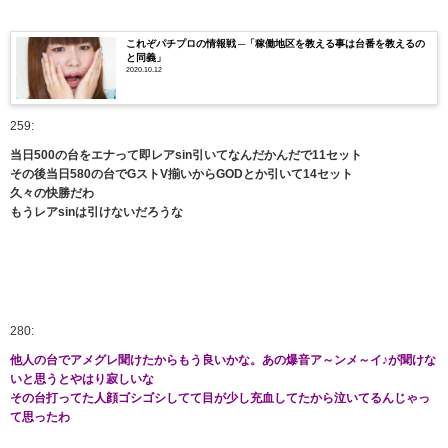
これぞパチプロの情報戦 ─「稼働地区を教える事は台番を教えるの
と同義」
2020.10.12
259:
当日500の台をエナって即レアsin引いてなんだかんだで11セット
その後当日580の台でGストV揃いからGODとか引いて14セット
久々の快勝だわ
もうレアsinは引けないだろうな
280:
他人の台でアメグレ聞けたからもう良いかな。あの爆音ア～ンメ～イ♪が聞けな
いと思うとやはり寂しいな
その台打ってた人顔ゴシゴシしてて目が少し充血してたから泣いてるんじゃっ
て思ったわ