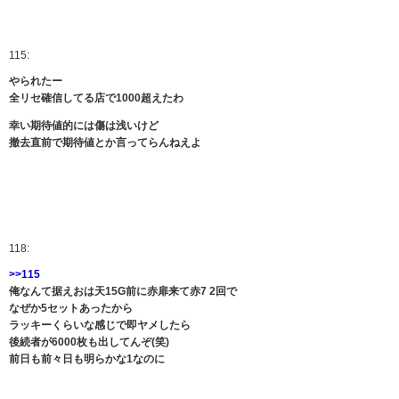
115:
やられたー
全リセ確信してる店で1000超えたわ
幸い期待値的には傷は浅いけど
撤去直前で期待値とか言ってらんねえよ
118:
>>115
俺なんて据えおは天15G前に赤扉来て赤7 2回で
なぜか5セットあったから
ラッキーくらいな感じで即ヤメしたら
後続者が6000枚も出してんぞ(笑)
前日も前々日も明らかな1なのに