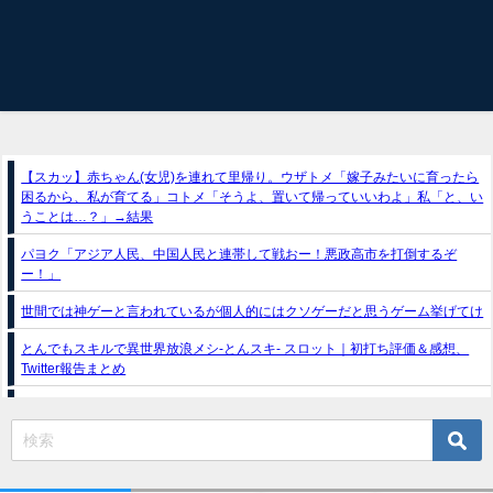
【スカッ】赤ちゃん(女児)を連れて里帰り。ウザトメ「嫁子みたいに育ったら
困るから、私が育てる」コトメ「そうよ、置いて帰っていいわよ」私「と、い
うことは…？」→結果
パヨク「アジア人民、中国人民と連帯して戦おー！悪政高市を打倒するぞ
ー！」
世間では神ゲーと言われているが個人的にはクソゲーだと思うゲーム挙げてけ
とんでもスキルで異世界放浪メシ-とんスキ- スロット｜初打ち評価＆感想、
Twitter報告まとめ
スマスロ推しの子（フィールズ）
e獣王-獅子の一撃-｜スペック・攻略情報
新台パチンコ『e魔女と野獣』公式PV動画｜LT直行型399帯、運命分岐から上