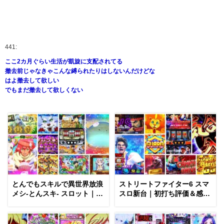
441:
ここ2カ月ぐらい生活が凱旋に支配されてる
撤去前じゃなきゃこんな縛られたりはしないんだけどな
はよ撤去して欲しい
でもまだ撤去して欲しくない
とんでもスキルで異世界放浪
ストリートファイター6 スマ
メシ-とんスキ- スロット｜初
スロ新台｜初打ち評価＆感
打ち評価＆感想、Twitter報告
想、Twitter報告まとめ
まとめ