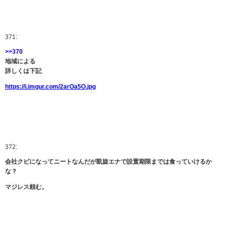
371:
>>370
地域による
詳しくは下記
https://i.imgur.com/2arOa5O.jpg
372:
会社クビになってニートなんだが凱旋エナで設置期限までは食っていけるか
な？
マジレス頼む。