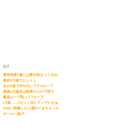
217:
通常時黄7連には夢が詰まってるね
最初の3連でヒットし
次の4連で50%引いて3つループ
最後の5連目は戦車からの下段で
最高ループ取って7ループ
13連……3セット目にアメグレかぁ
やばい想像したら濡れてきちゃった
ホールへ急げ！