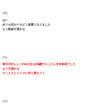
205:
はい
全リセ店がベタピン放置になりました
もう凱旋引退かな
211:
前日300ちょいやめの台を未練打ちしたら天井単発でした
もう引退かな
ディスクとジャグに切り替えてく
216: