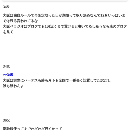
345:
大阪は独自ルールで再認定取った日が期限って取り決めなんで12月いっぱいま
では残る言われてるな
大阪ベラジオはブログでも1月近くまで置けると書いてるし疑うなら店のブログ
を見て
348:
>>345
大阪は実際にハーデスも絆も月下も全国で一番長く設置してた訳だし
誰も疑わんよ
365:
新幹線使ってまでわざわざ行くかって