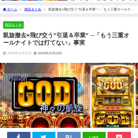
ホーム
雑談まとめ
凱旋撤去×飛び交う”引退＆卒業” ─「もう三重オールナイ
トでは打てない」事実
雑談まとめ
凱旋撤去×飛び交う”引退＆卒業” ─「もう三重オ
ールナイトでは打てない」事実
2020年10月22日
2020年10月22日
LINE