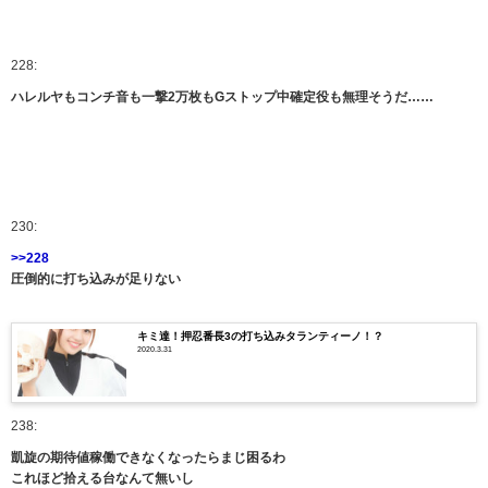
228:
ハレルヤもコンチ音も一撃2万枚もGストップ中確定役も無理そうだ……
230:
>>228
圧倒的に打ち込みが足りない
キミ達！押忍番長3の打ち込みタランティーノ！？
2020.3.31
238:
凱旋の期待値稼働できなくなったらまじ困るわ
これほど拾える台なんて無いし