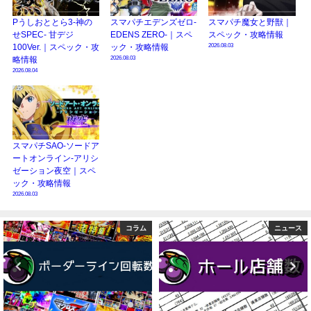
Pうしおととら3-神の
スマパチエデンズゼロ-
スマパチ魔女と野獣｜
せSPEC- 甘デジ
EDENS ZERO-｜スペ
スペック・攻略情報
2026.08.03
100Ver.｜スペック・攻
ック・攻略情報
2026.08.03
略情報
2026.08.04
スマパチSAO-ソードア
ートオンライン-アリシ
ゼーション夜空｜スペ
ック・攻略情報
2026.08.03
ニュース
コラム