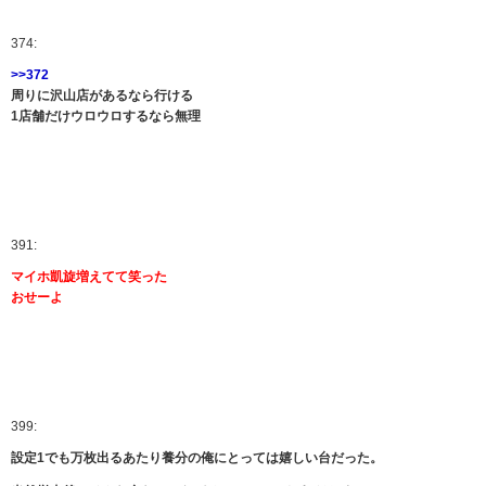
374:
>>372
周りに沢山店があるなら行ける
1店舗だけウロウロするなら無理
391:
マイホ凱旋増えてて笑った
おせーよ
399:
設定1でも万枚出るあたり養分の俺にとっては嬉しい台だった。