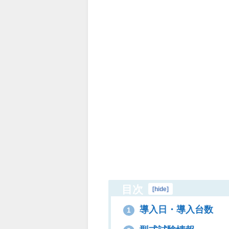
目次
[
hide
]
導入日・導入台数
1