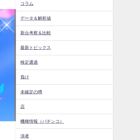
コラム
データ＆解析値
新台考察＆比較
最新トピックス
検定通過
負け
未確定の噂
店
機種情報（パチンコ）
演者