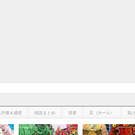
め｜金木犀の幸せ空間、好感触のフェアスタート、原作愛溢れる演出に感動 etc…
1回」「遊技歴20年以上が50％以上」等々…
スロ関連【4月1日】
評価＆感想
雑談まとめ
演者
店（ホール）
負