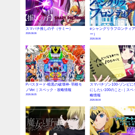
スマパチ推しの子（サミー）
eシャングリラフロンティ
2026.08.06
ー）
2026.08.06
Pバスタード-暗黒の破壊神- 羽根モ
スマパチゾン100-ゾンビに
ノVer.｜スペック・攻略情報
にしたい100のこと-｜スペ
2026.08.05
略情報
2026.08.04