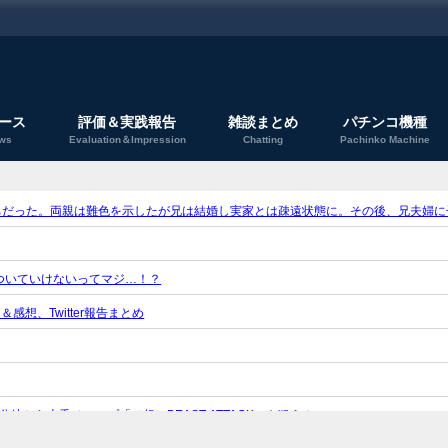
ース
評価＆実践報告
雑談まとめ
パチンコ機種
ws
Evaluation＆Impression
Chatting
Pachinko Machine
だった。両親は難色を示したが兄は結婚し実家とは疎遠状態に。その後、兄夫婦に子供
ついていけないってマジ…！？
想、Twitter報告まとめ
岐から上乗せループ「（超）BEAST ATTACK」を狙え！