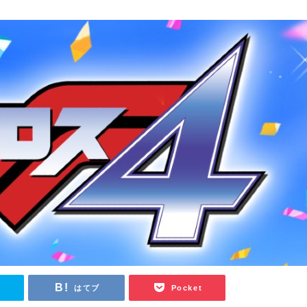
r
はてブ
Pocket