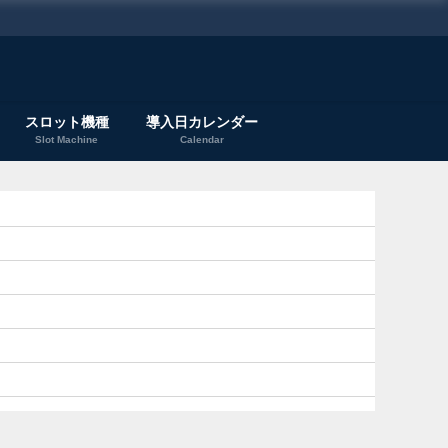
スロット機種
導入日カレンダー
Slot Machine
Calendar