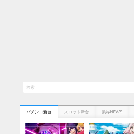
eSAOアリシゼーション夜空『ファン試打会』感想＆画像報告まと
日遊協、ファン調査2025を発表｜使用金額中央値「1万円-3万円/
【2025年】エイプリルフール話題（ネタ）まとめ｜ぱちんこパチ
パチンコ新台
スロット新台
業界NEWS