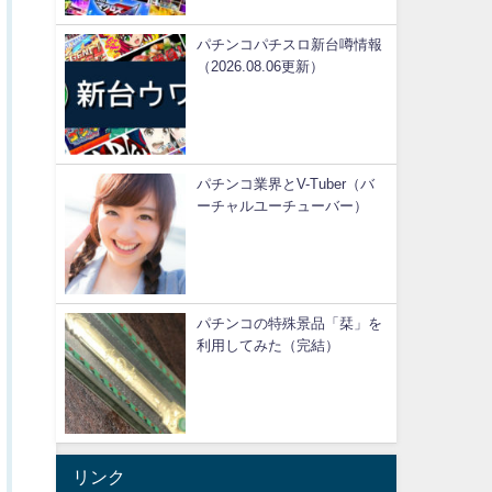
パチンコパチスロ新台噂情報
（2026.08.06更新）
パチンコ業界とV-Tuber（バ
ーチャルユーチューバー）
パチンコの特殊景品「栞」を
利用してみた（完結）
リンク