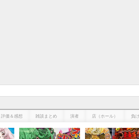
め｜金木犀の幸せ空間、好感触のフェアスタート、原作愛溢れる演出に感動 etc…
1回」「遊技歴20年以上が50％以上」等々…
スロ関連【4月1日】
評価＆感想
雑談まとめ
演者
店（ホール）
負