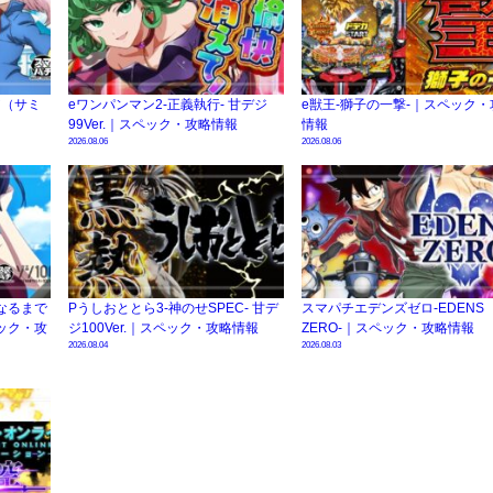
ア（サミ
eワンパンマン2-正義執行- 甘デジ
e獣王-獅子の一撃-｜スペック・
99Ver.｜スペック・攻略情報
情報
2026.08.06
2026.08.06
なるまで
Pうしおととら3-神のせSPEC- 甘デ
スマパチエデンズゼロ-EDENS
ック・攻
ジ100Ver.｜スペック・攻略情報
ZERO-｜スペック・攻略情報
2026.08.04
2026.08.03