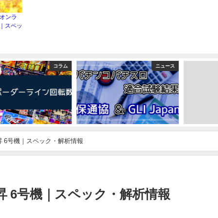
トオンラ
｜スペッ
コラム
ニュース
昇 6号機｜スペック・解析情報
昇 6号機｜スペック・解析情報