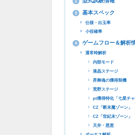
型式試験情報
2
基本スペック
3
仕様・出玉率
小役確率
ゲームフロー＆解析
4
通常時解析
内部モード
液晶ステージ
昇舞魂の獲得契機
荒野ステージ
pt獲得特化「七星チ
CZ「断末魔ゾーン」
CZ「世紀末ゾーン」
天井・恩恵
ボーナス解析