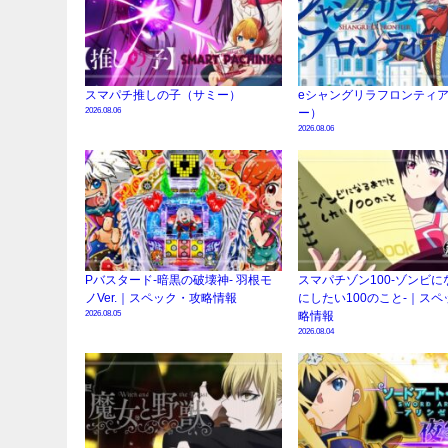
スマパチ推しの子（サミー）
eシャングリラフロンティ
2026.08.06
ー）
2026.08.06
Pバスタード-暗黒の破壊神- 羽根モ
スマパチゾン100-ゾンビに
ノVer.｜スペック・攻略情報
にしたい100のこと-｜スペ
2026.08.05
略情報
2026.08.04