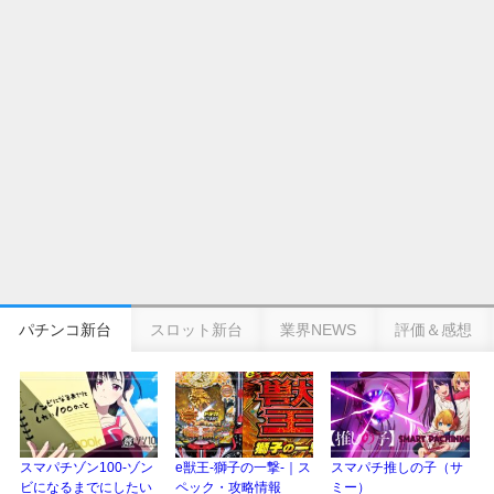
eSAOアリシゼーション夜空『ファン試打会』感想＆画像報告まとめ｜金木犀
の幸せ空間、好感触のフェアスタート、原作愛溢れる演出に感動 etc…
日遊協、ファン調査2025を発表｜使用金額中央値「1万円-3万円/1回」「遊技
歴20年以上が50％以上」等々…
【2025年】エイプリルフール話題（ネタ）まとめ｜ぱちんこパチスロ関連【4
月1日】
パチンコ新台
スロット新台
業界NEWS
評価＆感想
スマパチゾン100-ゾン
e獣王-獅子の一撃-｜ス
スマパチ推しの子（サ
ビになるまでにしたい
ペック・攻略情報
ミー）