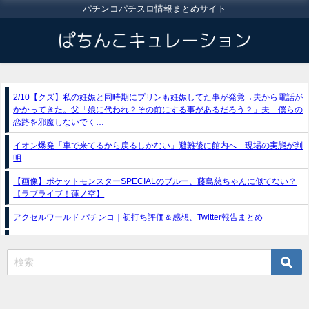
パチンコパチスロ情報まとめサイト
2/10【クズ】私の妊娠と同時期にプリンも妊娠してた事が発覚→夫から電話が
かかってきた。父「娘に代われ？その前にする事があるだろう？」夫「僕らの
恋路を邪魔しないでく…
イオン爆発「車で来てるから戻るしかない」避難後に館内へ…現場の実態が判
明
【画像】ポケットモンスターSPECIALのブルー、藤島慈ちゃんに似てない？
【ラブライブ！蓮ノ空】
アクセルワールド パチンコ｜初打ち評価＆感想、Twitter報告まとめ
スマスロモンキーターンRED（セブンリーグ/山佐ネクスト）
e獣王-獅子の一撃-｜スペック・攻略情報
新台パチンコ『e魔女と野獣』公式PV動画｜LT直行型399帯、運命分岐から上
乗せループ「（超）BEAST ATTACK」を狙え！