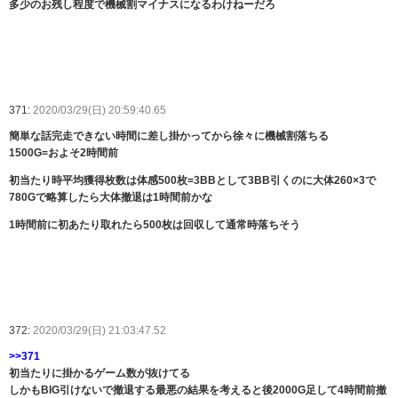
多少のお残し程度で機械割マイナスになるわけねーだろ
371:
2020/03/29(日) 20:59:40.65
簡単な話完走できない時間に差し掛かってから徐々に機械割落ちる
1500G=およそ2時間前
初当たり時平均獲得枚数は体感500枚=3BBとして3BB引くのに大体260×3で
780Gで略算したら大体撤退は1時間前かな
1時間前に初あたり取れたら500枚は回収して通常時落ちそう
372:
2020/03/29(日) 21:03:47.52
>>371
初当たりに掛かるゲーム数が抜けてる
しかもBIG引けないで撤退する最悪の結果を考えると後2000G足して4時間前撤