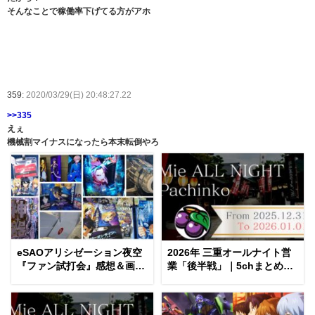
そんなことで稼働率下げてる方がアホ
359:
2020/03/29(日) 20:48:27.22
>>335
えぇ
機械割マイナスになったら本末転倒やろ
eSAOアリシゼーション夜空
2026年 三重オールナイト営
『ファン試打会』感想＆画像
業「後半戦」｜5chまとめ＆
報告まとめ｜金木犀の幸せ空
Twitter画像報告
間、好感触のフェアスター
ト、原作愛溢れる演出に感動