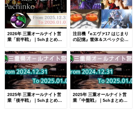
etc…
2026年 三重オールナイト営
注目機『eエヴァ17 はじまり
業「前半戦」｜5chまとめ＆
の記憶』筐体＆スペック公開
Twitter画像報告
後 評価まとめ｜蒼天＆カグラ
的、EVA15検定切れを見越し
たか、初号機デッカい etc…
2025年 三重オールナイト営
2025年 三重オールナイト営
業「後半戦」｜5chまとめ＆
業「中盤戦」｜5chまとめ＆
Twitter画像報告
Twitter画像報告