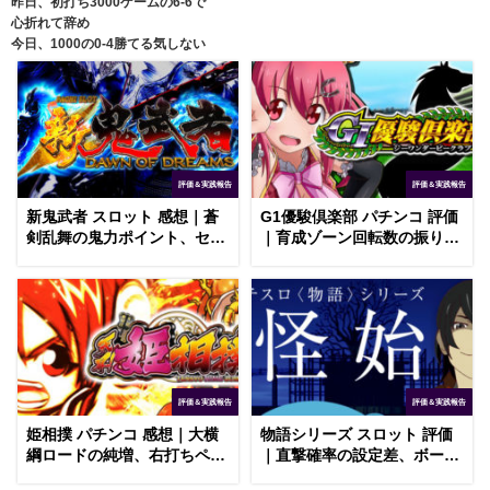
昨日、初打ち3000ゲームの6-6で
心折れて辞め
今日、1000の0-4勝てる気しない
評価＆実践報告
評価＆実践報告
新鬼武者 スロット 感想｜蒼
G1優駿倶楽部 パチンコ 評価
剣乱舞の鬼力ポイント、セリ
｜育成ゾーン回転数の振り分
フによるゲーム数示唆
け、小当たりの出玉性能
評価＆実践報告
評価＆実践報告
姫相撲 パチンコ 感想｜大横
物語シリーズ スロット 評価
綱ロードの純増、右打ちペナ
｜直撃確率の設定差、ボーナ
ルティの存在
ス終了画面の示唆