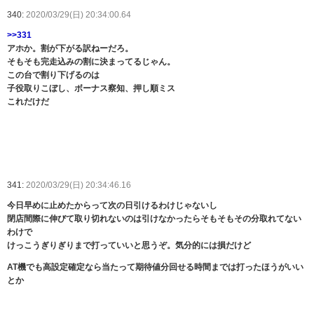
340:
2020/03/29(日) 20:34:00.64
>>331
アホか。割が下がる訳ねーだろ。
そもそも完走込みの割に決まってるじゃん。
この台で割り下げるのは
子役取りこぼし、ボーナス察知、押し順ミス
これだけだ
341:
2020/03/29(日) 20:34:46.16
今日早めに止めたからって次の日引けるわけじゃないし
閉店間際に伸びて取り切れないのは引けなかったらそもそもその分取れてない
わけで
けっこうぎりぎりまで打っていいと思うぞ。気分的には損だけど
AT機でも高設定確定なら当たって期待値分回せる時間までは打ったほうがいい
とか