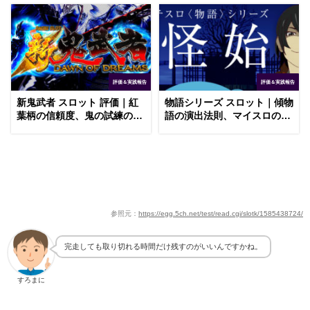
評価＆実践報告
評価＆実践報告
新鬼武者 スロット 評価｜紅
物語シリーズ スロット｜傾物
葉柄の信頼度、鬼の試練の選
語の演出法則、マイスロの小
択確率
役カウント
参照元：
https://egg.5ch.net/test/read.cgi/slotk/1585438724/
完走しても取り切れる時間だけ残すのがいいんですかね。
すろまに