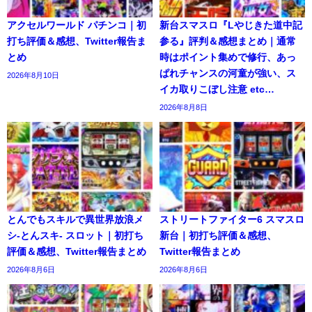
アクセルワールド パチンコ｜初
新台スマスロ『Lやじきた道中記
打ち評価＆感想、Twitter報告ま
参る』評判＆感想まとめ｜通常
とめ
時はポイント集めで修行、あっ
ぱれチャンスの河童が強い、ス
2026年8月10日
イカ取りこぼし注意 etc…
2026年8月8日
とんでもスキルで異世界放浪メ
ストリートファイター6 スマスロ
シ-とんスキ- スロット｜初打ち
新台｜初打ち評価＆感想、
評価＆感想、Twitter報告まとめ
Twitter報告まとめ
2026年8月6日
2026年8月6日