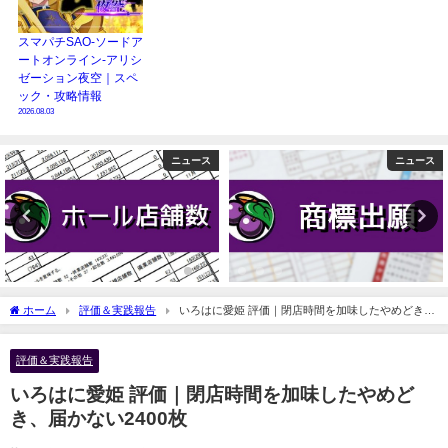
スマパチSAO-ソードア
ートオンライン-アリシ
ゼーション夜空｜スペ
ック・攻略情報
2026.08.03
ニュース
ニュース
ホーム
評価＆実践報告
いろはに愛姫 評価｜閉店時間を加味したやめどき、
届かない2400枚
評価＆実践報告
いろはに愛姫 評価｜閉店時間を加味したやめど
き、届かない2400枚