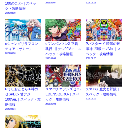
2026.08.07
2026.08.06
100のこと-｜スペッ
ク・攻略情報
2026.08.09
eシャングリラフロン
eワンパンマン2-正義
Pバスタード-暗黒の破
ティア（サミー）
執行- 甘デジ99Ver.｜ス
壊神- 羽根モノVer.｜ス
2026.08.06
ペック・攻略情報
ペック・攻略情報
2026.08.06
2026.08.05
Pうしおととら3-神の
スマパチエデンズゼロ-
スマパチ魔女と野獣｜
せSPEC- 甘デジ
EDENS ZERO-｜スペ
スペック・攻略情報
2026.08.03
100Ver.｜スペック・攻
ック・攻略情報
2026.08.03
略情報
2026.08.04