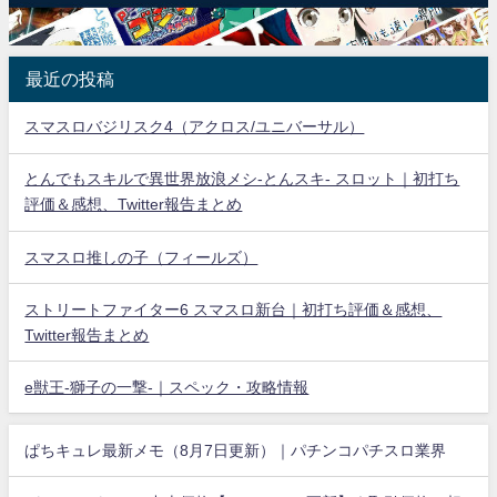
最近の投稿
スマスロバジリスク4（アクロス/ユニバーサル）
とんでもスキルで異世界放浪メシ-とんスキ- スロット｜初打ち
評価＆感想、Twitter報告まとめ
スマスロ推しの子（フィールズ）
ストリートファイター6 スマスロ新台｜初打ち評価＆感想、
Twitter報告まとめ
e獣王-獅子の一撃-｜スペック・攻略情報
ぱちキュレ最新メモ（8月7日更新）｜パチンコパチスロ業界