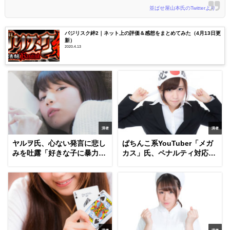
並ばせ屋山本氏のTwitterより
バジリスク絆2｜ネット上の評価＆感想をまとめてみた（4月13日更
新）
2020.4.13
演者
演者
ヤルヲ氏、心ない発言に悲し
ぱちんこ系YouTuber「メガ
みを吐露「好きな子に暴力を
カス」氏、ペナルティ対応で
振るう感覚なのか」
全動画を削除（2月13日更
新）