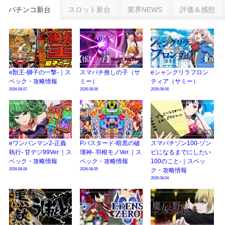
乗せループ「（超）BEAST ATTACK」を狙え！
パチンコ新台
スロット新台
業界NEWS
評価＆感想
eSAOアリシゼーション夜空『ファン試打会』感想＆画像報告まとめ｜金木犀
の幸せ空間、好感触のフェアスタート、原作愛溢れる演出に感動 etc…
日遊協、ファン調査2025を発表｜使用金額中央値「1万円-3万円/1回」「遊技
歴20年以上が50％以上」等々…
e獣王-獅子の一撃-｜ス
スマパチ推しの子（サ
eシャングリラフロン
【2025年】エイプリルフール話題（ネタ）まとめ｜ぱちんこパチスロ関連【4
ペック・攻略情報
ミー）
ティア（サミー）
月1日】
2026.08.07
2026.08.06
2026.08.06
eワンパンマン2-正義
Pバスタード-暗黒の破
スマパチゾン100-ゾン
執行- 甘デジ99Ver.｜ス
壊神- 羽根モノVer.｜ス
ビになるまでにしたい
ペック・攻略情報
ペック・攻略情報
100のこと-｜スペッ
2026.08.06
2026.08.05
ク・攻略情報
2026.08.04