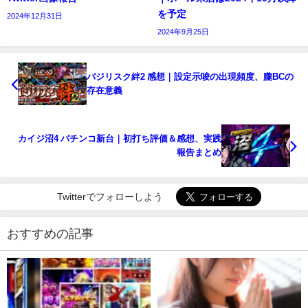
を予定
2024年12月31日
2024年9月25日
バジリスク絆2 感想｜設定示唆の出現頻度、朧BCの
存在意義
カイジ沼4 パチンコ新台｜初打ち評価＆感想、実践
報告まとめ
Twitterでフォローしよう
おすすめの記事