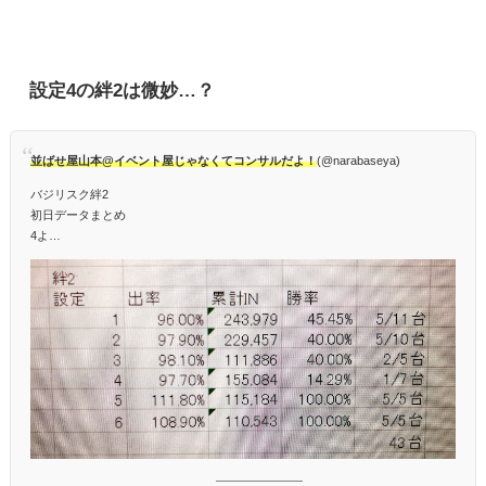
設定4の絆2は微妙…？
並ばせ屋山本@イベント屋じゃなくてコンサルだよ！
(@narabaseya)
バジリスク絆2
初日データまとめ
4よ…