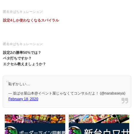
匿名＠ぱちキュレーション:
設定4しか使わなくなるスパイラル
匿名＠ぱちキュレーション:
設定2の勝率50%では？
ベタ打ちですか？
エクセル教えましょうか？
恥ずかしい…
— 並ばせ屋山本@イベント屋じゃなくてコンサルだよ！ (@narabaseya)
February 18, 2020