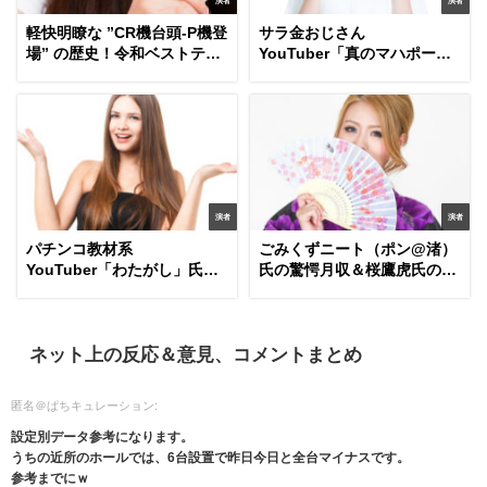
演者
演者
軽快明瞭な ”CR機台頭-P機登
サラ金おじさん
場” の歴史！令和ベストテン
YouTuber「真のマハポーシ
氏が面白い件
ャランド」氏が中堅に成長し
ている件
演者
演者
パチンコ教材系
ごみくずニート（ポン@渚）
YouTuber「わたがし」氏を
氏の驚愕月収＆桜鷹虎氏の正
どう思いますか？
体をシバター氏が暴露
ネット上の反応＆意見、コメントまとめ
匿名＠ぱちキュレーション:
設定別データ参考になります。
うちの近所のホールでは、6台設置で昨日今日と全台マイナスです。
参考までにｗ