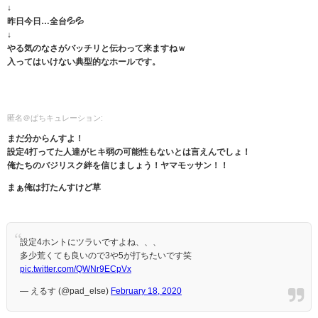
↓
昨日今日…全台💦💦
↓
やる気のなさがバッチリと伝わって来ますねｗ
入ってはいけない典型的なホールです。
匿名＠ぱちキュレーション:
まだ分からんすよ！
設定4打ってた人達がヒキ弱の可能性もないとは言えんでしょ！
俺たちのバジリスク絆を信じましょう！ヤマモッサン！！
まぁ俺は打たんすけど草
設定4ホントにツラいですよね、、、
多少荒くても良いので3や5が打ちたいです笑
pic.twitter.com/QWNr9ECpVx
— えるす (@pad_else)
February 18, 2020