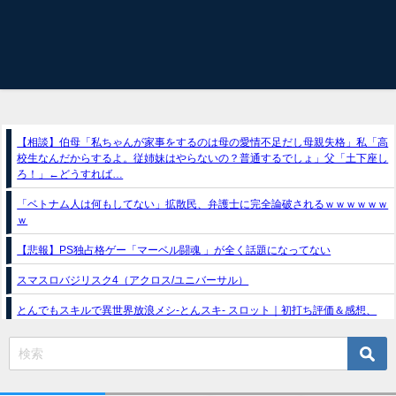
【相談】伯母「私ちゃんが家事をするのは母の愛情不足だし母親失格」私「高
校生なんだからするよ。従姉妹はやらないの？普通するでしょ」父「土下座し
ろ！」←どうすれば…
「ベトナム人は何もしてない」拡散民、弁護士に完全論破されるｗｗｗｗｗｗ
ｗ
【悲報】PS独占格ゲー「マーベル闘魂 」が全く話題になってない
スマスロバジリスク4（アクロス/ユニバーサル）
とんでもスキルで異世界放浪メシ-とんスキ- スロット｜初打ち評価＆感想、
Twitter報告まとめ
e獣王-獅子の一撃-｜スペック・攻略情報
新台パチンコ『e魔女と野獣』公式PV動画｜LT直行型399帯、運命分岐から上