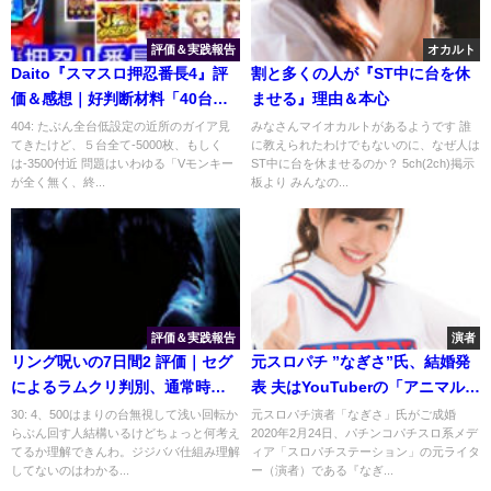
評価＆実践報告
オカルト
Daito『スマスロ押忍番長4』評
割と多くの人が『ST中に台を休
価＆感想｜好判断材料「40台設
ませる』理由＆本心
置のグラフ集」、逆風のマイル
404: たぶん全台低設定の近所のガイア見
みなさんマイオカルトがあるようです 誰
てきたけど、５台全て-5000枚、もしく
に教えられたわけでもないのに、なぜ人は
ド機市場、終了画面示唆（富士
は-3500付近 問題はいわゆる「Vモンキー
ST中に台を休ませるのか？ 5ch(2ch)掲示
山,温泉etc）等々
が全く無く、終...
板より みんなの...
評価＆実践報告
演者
リング呪いの7日間2 評価｜セグ
元スロパチ ”なぎさ”氏、結婚発
によるラムクリ判別、通常時の
表 夫はYouTuberの「アニマルタ
パトチャンス
イガ」氏
30: 4、500はまりの台無視して浅い回転か
元スロパチ演者「なぎさ」氏がご成婚
らぶん回す人結構いるけどちょっと何考え
2020年2月24日、パチンコパチスロ系メデ
てるか理解できんわ。ジジババ仕組み理解
ィア「スロパチステーション」の元ライタ
してないのはわかる...
ー（演者）である『なぎ...