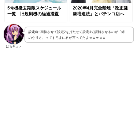
5号機撤去期限スケジュール
2020年4月完全禁煙「改正健
一覧｜旧規則機の経過措置延
康増進法」とパチンコ店への
長後
影響
設定6に期待させて設定2を打たせて設定4で誤解させるのが「絆」
のやり方、ってすろまに君が言ってたよｗｗｗｗｗ
ぱちキュレ