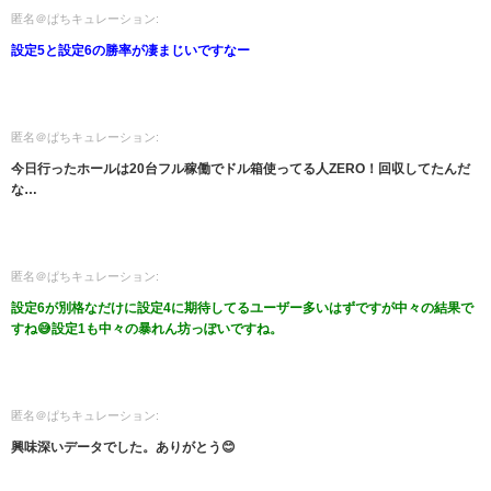
匿名＠ぱちキュレーション:
設定5と設定6の勝率が凄まじいですなー
匿名＠ぱちキュレーション:
今日行ったホールは20台フル稼働でドル箱使ってる人ZERO！回収してたんだ
な…
匿名＠ぱちキュレーション:
設定6が別格なだけに設定4に期待してるユーザー多いはずですが中々の結果で
すね😅設定1も中々の暴れん坊っぽいですね。
匿名＠ぱちキュレーション:
興味深いデータでした。ありがとう😊