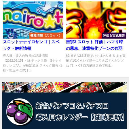
機種情報（スロット）
評価＆実践報告
スロットナナイロサンゴ｜スペ
吉宗3 スロット 評価｜ハマり時
ック・解析情報
の恩恵、連撃特化ゾーンの強弱
導入日・導入台数 型式試験情報
69: 6でも2,3連続でバケはありえる まぁ高
【2022.03.15】バルテック名義「Sナナイ
確で1/2くらいで勝手に引き戻すんだけど
ロサンゴAA」が検定通過 スペック情報 仕
ね 71: >>69 自力解除含めて6回...
様・出玉率 型式｜...