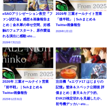
eSAOアリシゼーション夜空『フ
2026年 三重オールナイト営業
ァン試打会』感想＆画像報告ま
「後半戦」｜5chまとめ＆
とめ｜金木犀の幸せ空間、好感
Twitter画像報告
触のフェアスタート、原作愛溢
2026年1月1日
れる演出に感動 etc…
2026年7月21日
2026年 三重オールナイト営業
注目機『eエヴァ17 はじまりの
「前半戦」｜5chまとめ＆
記憶』筐体＆スペック公開後 評
Twitter画像報告
価まとめ｜蒼天＆カグラ的、
EVA15検定切れを見越したか、
2025年12月31日
初号機デッカい etc…