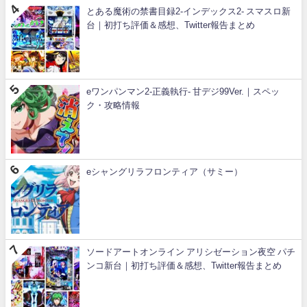
とある魔術の禁書目録2-インデックス2- スマスロ新
台｜初打ち評価＆感想、Twitter報告まとめ
eワンパンマン2-正義執行- 甘デジ99Ver.｜スペッ
ク・攻略情報
eシャングリラフロンティア（サミー）
ソードアートオンライン アリシゼーション夜空 パチ
ンコ新台｜初打ち評価＆感想、Twitter報告まとめ