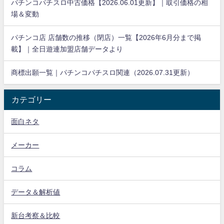
パチンコパチスロ中古価格【2026.06.01更新】｜取引価格の相
場＆変動
パチンコ店 店舗数の推移（閉店）一覧【2026年6月分まで掲
載】｜全日遊連加盟店舗データより
商標出願一覧｜パチンコパチスロ関連（2026.07.31更新）
カテゴリー
面白ネタ
メーカー
コラム
データ＆解析値
新台考察＆比較