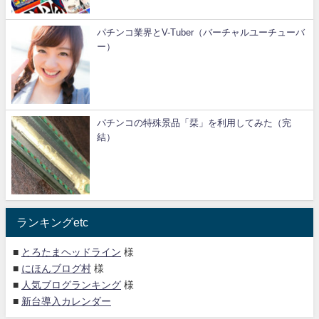
パチンコ業界とV-Tuber（バーチャルユーチューバ
ー）
パチンコの特殊景品「栞」を利用してみた（完
結）
ランキングetc
■
とろたまヘッドライン
様
■
にほんブログ村
様
■
人気ブログランキング
様
■
新台導入カレンダー