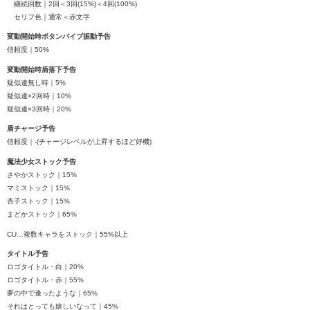
継続回数｜2回＜3回(15%)＜4回(100%)
セリフ色｜通常＜赤文字
変動開始時ボタンバイブ振動予告
信頼度｜50%
変動開始時盾落下予告
疑似連無し時｜5%
疑似連×2回時｜10%
疑似連×3回時｜20%
盾チャージ予告
信頼度｜-(チャージレベルが上昇するほど好機)
魔法少女ストック予告
さやかストック｜15%
マミストック｜15%
杏子ストック｜15%
まどかストック｜65%
CU…複数キャラをストック｜55%以上
タイトル予告
ロゴタイトル・白｜20%
ロゴタイトル・赤｜55%
夢の中で逢ったような｜65%
それはとっても嬉しいなって｜45%