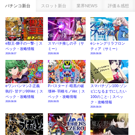
パチンコ新台
スロット新台
業界NEWS
評価＆感想
eSAOアリシゼーション夜空『ファン試打会』感想＆画像報告まとめ｜金木犀
の幸せ空間、好感触のフェアスタート、原作愛溢れる演出に感動 etc…
日遊協、ファン調査2025を発表｜使用金額中央値「1万円-3万円/1回」「遊技
歴20年以上が50％以上」等々…
【2025年】エイプリルフール話題（ネタ）まとめ｜ぱちんこパチスロ関連【4
e獣王-獅子の一撃-｜ス
スマパチ推しの子（サ
eシャングリラフロン
月1日】
ペック・攻略情報
ミー）
ティア（サミー）
2026.08.07
2026.08.06
2026.08.06
eワンパンマン2-正義
Pバスタード-暗黒の破
スマパチゾン100-ゾン
執行- 甘デジ99Ver.｜ス
壊神- 羽根モノVer.｜ス
ビになるまでにしたい
ペック・攻略情報
ペック・攻略情報
100のこと-｜スペッ
2026.08.06
2026.08.05
ク・攻略情報
2026.08.04