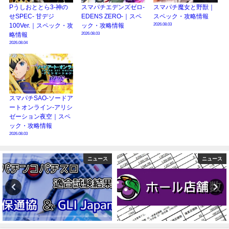
Pうしおととら3-神の
スマパチエデンズゼロ-
スマパチ魔女と野獣｜
せSPEC- 甘デジ
EDENS ZERO-｜スペ
スペック・攻略情報
2026.08.03
100Ver.｜スペック・攻
ック・攻略情報
2026.08.03
略情報
2026.08.04
スマパチSAO-ソードア
ートオンライン-アリシ
ゼーション夜空｜スペ
ック・攻略情報
2026.08.03
ニュース
コラム