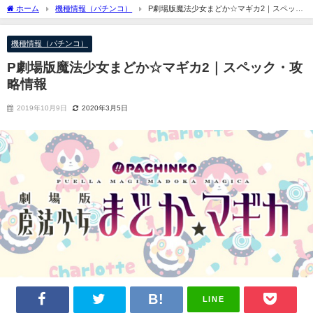
ホーム
機種情報（パチンコ）
P劇場版魔法少女まどか☆マギカ2｜スペッ
ク・攻略情報
機種情報（パチンコ）
P劇場版魔法少女まどか☆マギカ2｜スペック・攻
略情報
2019年10月9日
2020年3月5日
LINE