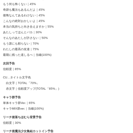
もう何も怖くない｜45%
奇跡も魔法もあるんだよ｜45%
後悔なんてあるわけない｜45%
こんなの絶対おかしいよ｜45%
本当の気持ちと向き合えますか｜55%
あたしってほんとバカ｜30%
そんなのあたしが許さない｜50%
もう誰にも頼らない｜70%
わたしの最高の友達｜75%
最期に残った道しるべ｜当確(100%)
次回予告
信頼度｜85%
CU…タイトル文字色
白文字｜TOTAL「70%」
赤文字｜信頼度アップ(TOTAL「85%」)
キャラ群予告
単体キャラ群Ver.｜65%
キャラMIX群ver.｜当確(100%)
リーチ後落ちほむら背景予告
信頼度｜30%
リーチ後魔法少女集結カットイン予告