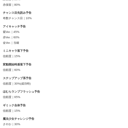
赤保留｜80%
チャンス目先読み予告
奇数チャンス目｜10%
アイキャッチ予告
紫Ver.｜45%
赤Ver.｜60%
金Ver.｜当確
ミニキャラ落下予告
信頼度｜15%
変動開始時盾落下予告
信頼度｜60%
ステップアップ系予告
信頼度｜30%(成功時)
ほむらランプフラッシュ予告
信頼度｜65%
ギミック合体予告
信頼度｜15%
魔法少女チャレンジ予告
さやか｜30%