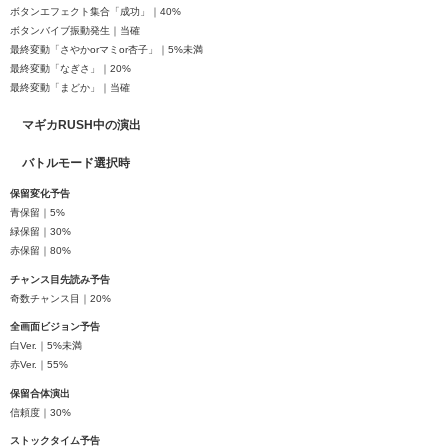
ボタンエフェクト集合「成功」｜40%
ボタンバイブ振動発生｜当確
最終変動「さやかorマミor杏子」｜5%未満
最終変動「なぎさ」｜20%
最終変動「まどか」｜当確
マギカRUSH中の演出
バトルモード選択時
保留変化予告
青保留｜5%
緑保留｜30%
赤保留｜80%
チャンス目先読み予告
奇数チャンス目｜20%
全画面ビジョン予告
白Ver.｜5%未満
赤Ver.｜55%
保留合体演出
信頼度｜30%
ストックタイム予告