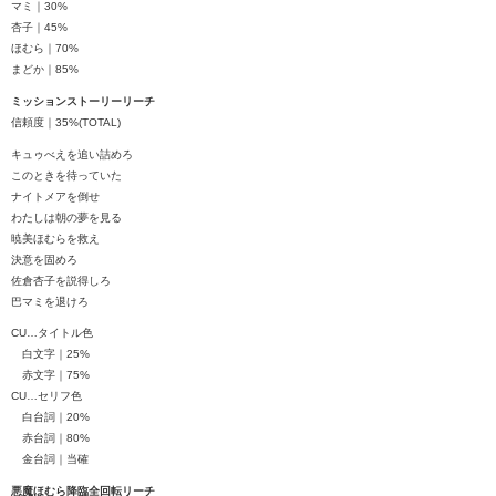
マミ｜30%
杏子｜45%
ほむら｜70%
まどか｜85%
ミッションストーリーリーチ
信頼度｜35%(TOTAL)
キュゥべえを追い詰めろ
このときを待っていた
ナイトメアを倒せ
わたしは朝の夢を見る
暁美ほむらを救え
決意を固めろ
佐倉杏子を説得しろ
巴マミを退けろ
CU…タイトル色
白文字｜25%
赤文字｜75%
CU…セリフ色
白台詞｜20%
赤台詞｜80%
金台詞｜当確
悪魔ほむら降臨全回転リーチ