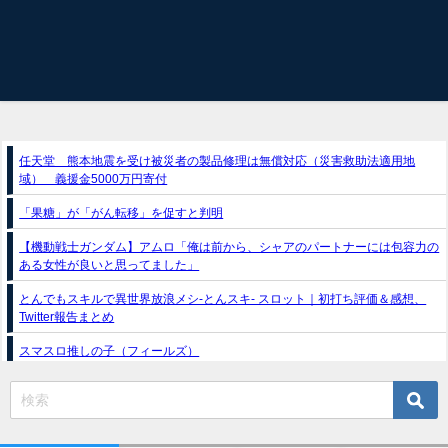
任天堂 熊本地震を受け被災者の製品修理は無償対応（災害救助法適用地
域） 義援金5000万円寄付
「果糖」が「がん転移」を促すと判明
【機動戦士ガンダム】アムロ「俺は前から、シャアのパートナーには包容力の
ある女性が良いと思ってました」
とんでもスキルで異世界放浪メシ-とんスキ- スロット｜初打ち評価＆感想、
Twitter報告まとめ
スマスロ推しの子（フィールズ）
e獣王-獅子の一撃-｜スペック・攻略情報
新台パチンコ『e魔女と野獣』公式PV動画｜LT直行型399帯、運命分岐から上
乗せループ「（超）BEAST ATTACK」を狙え！