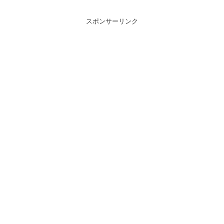
スポンサーリンク