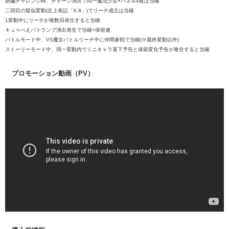
新編チャレンジ時、チャージ演出で同一魔法少女×パネル4枚は当確
二回目の疑似変動(左上表記「X.8」)でリーチ成立は当確
1変動中にリーチが複数回発生すると当確
キュゥべえパトランプ演出発生で当確+保留連
バトルモード中、VS魔女バトルリーチ中に仲間参戦で当確(※最終変動以外)
ストーリーモード中、同一変動内でミニキャラ落下予告と保留変化予告が複合すると当確
プロモーション動画（PV）