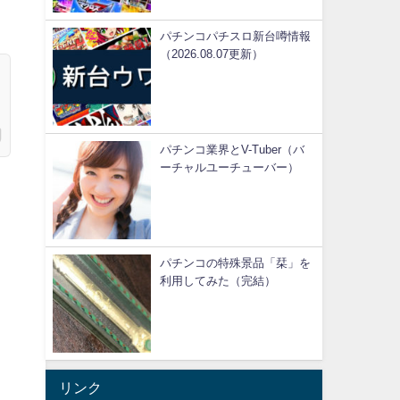
パチンコパチスロ新台噂情報
（2026.08.07更新）
パチンコ業界とV-Tuber（バ
ーチャルユーチューバー）
パチンコの特殊景品「栞」を
利用してみた（完結）
リンク