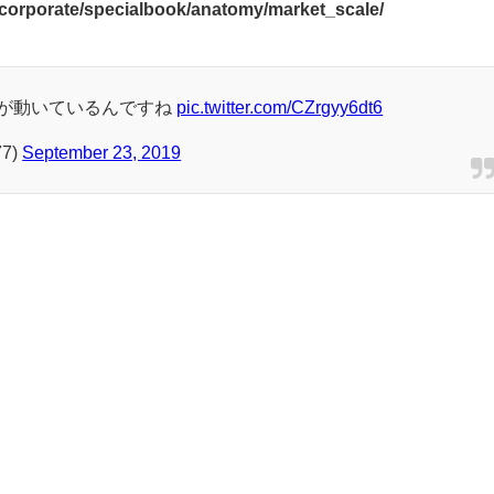
p/corporate/specialbook/anatomy/market_scale/
が動いているんですね
pic.twitter.com/CZrgyy6dt6
77)
September 23, 2019