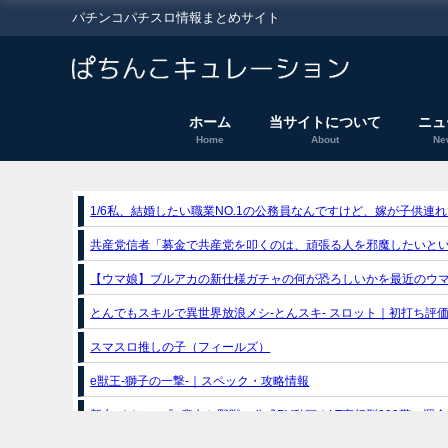
パチンコパチスロ情報まとめサイト
ホーム
当サイトについて
ニュ
Home
About
Ne
1/6私、結婚したい職業NO.1の公務員なんですけど、嫁が子供
共産党信者「募金で共産党を叩くのは、頑張る人を邪魔したいと
【ウマ娘】ブルアカの新仕様ガチャの何が恐ろしいかを最近のウ
とんでもスキルで異世界放浪メシ-とんスキ- スロット｜初打ち評価＆感
スマスロ推しの子（フィールズ）
e獣王-獅子の一撃-｜スペック・攻略情報
新台パチンコ『e魔女と野獣』公式PV動画｜LT直行型399帯、運命分