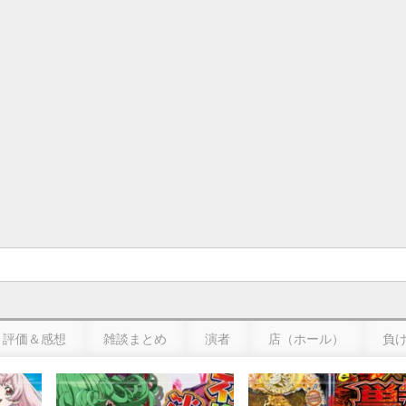
め｜金木犀の幸せ空間、好感触のフェアスタート、原作愛溢れる演出に感動 etc…
1回」「遊技歴20年以上が50％以上」等々…
スロ関連【4月1日】
評価＆感想
雑談まとめ
演者
店（ホール）
負