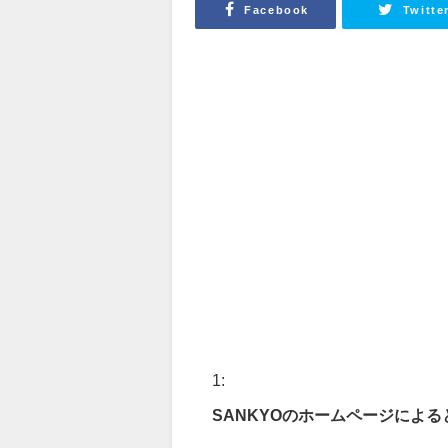
Facebook
Twitte
1:
SANKYOのホームページによ