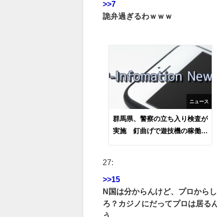
>>7
詭弁過ぎるわｗｗｗ
ニュース
群馬県、警察の立ち入り検査が
実施 釘曲げで遊技機の稼働停
止も
27:
>>15
N国は分からんけど、プロからし
ろ？カジノにだってプロは居る
う。