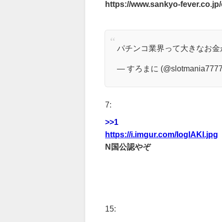
https://www.sankyo-fever.co.j
パチンコ業界って大きなお金
— すろまに (@slotmania777
7:
>>1
https://i.imgur.com/IogIAKI.jpg
N国公認やぞ
15: