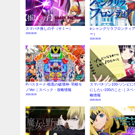
スマパチ推しの子（サミー）
eシャングリラフロンティ
2026.08.06
ー）
2026.08.06
Pバスタード-暗黒の破壊神- 羽根モ
スマパチゾン100-ゾンビに
ノVer.｜スペック・攻略情報
にしたい100のこと-｜スペ
2026.08.05
略情報
2026.08.04