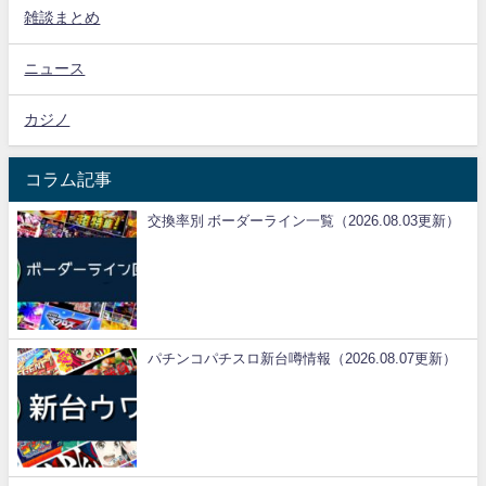
雑談まとめ
ニュース
カジノ
コラム記事
交換率別 ボーダーライン一覧（2026.08.03更新）
パチンコパチスロ新台噂情報（2026.08.07更新）