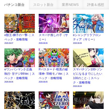
乗せループ「（超）BEAST ATTACK」を狙え！
パチンコ新台
スロット新台
業界NEWS
評価＆感想
eSAOアリシゼーション夜空『ファン試打会』感想＆画像報告まとめ｜金木犀
の幸せ空間、好感触のフェアスタート、原作愛溢れる演出に感動 etc…
日遊協、ファン調査2025を発表｜使用金額中央値「1万円-3万円/1回」「遊技
歴20年以上が50％以上」等々…
e獣王-獅子の一撃-｜ス
スマパチ推しの子（サ
eシャングリラフロン
【2025年】エイプリルフール話題（ネタ）まとめ｜ぱちんこパチスロ関連【4
ペック・攻略情報
ミー）
ティア（サミー）
月1日】
2026.08.07
2026.08.06
2026.08.06
eワンパンマン2-正義
Pバスタード-暗黒の破
スマパチゾン100-ゾン
執行- 甘デジ99Ver.｜ス
壊神- 羽根モノVer.｜ス
ビになるまでにしたい
ペック・攻略情報
ペック・攻略情報
100のこと-｜スペッ
2026.08.06
2026.08.05
ク・攻略情報
2026.08.04