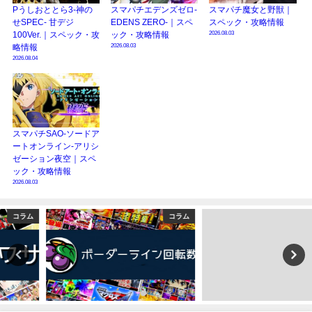
Pうしおととら3-神の
スマパチエデンズゼロ-
スマパチ魔女と野獣｜
せSPEC- 甘デジ
EDENS ZERO-｜スペ
スペック・攻略情報
2026.08.03
100Ver.｜スペック・攻
ック・攻略情報
2026.08.03
略情報
2026.08.04
スマパチSAO-ソードア
ートオンライン-アリシ
ゼーション夜空｜スペ
ック・攻略情報
2026.08.03
コラム
演者