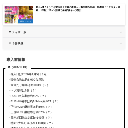
新台e機『ようこそ実力至上主義の教室へ』製品版PV動画｜新機能「コテスタ」搭
載、10球に1球ヘソ誘導で保留3個キープ設計
最新トピックス
▼ ティザー版
▼ 予告映像
導入前情報
噂（2025.10.09）
・導入日は2026年1月5日予定
・販売台数は約8,000台見込
・大当たり確率は約1/349（？）
・ヘソ賞球は1個（？）
・RUSH突入率は約50%（？）
・RUSH中確率は約1/94 or 約1/71（？）
・下位RUSH継続率は約50%（？）
・上位RUSH継続率は約87%（？）
・電サポ回数は65回or145回（？）
・特図1大当たりはALL450個（？）