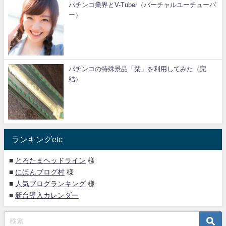
パチンコ業界とV-Tuber（バーチャルユーチューバ
ー）
パチンコの特殊景品「栞」を利用してみた（完
結）
ランキングetc
■
とろたまヘッドライン
様
■
にほんブログ村
様
■
人気ブログランキング
様
■
新台導入カレンダー