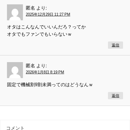
匿名
より:
2025年12月29日 11:27 PM
オタはこんなんでいいんだろ？ってか
オタでもファンでもいらないｗ
返信
匿名
より:
2026年1月8日 8:19 PM
固定で機械割9割未満ってのはどうなんｗ
返信
コメント