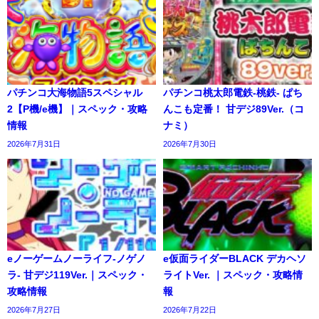
パチンコ大海物語5スペシャル
パチンコ桃太郎電鉄-桃鉄- ぱち
2【P機/e機】｜スペック・攻略
んこも定番！ 甘デジ89Ver.（コ
情報
ナミ）
2026年7月31日
2026年7月30日
eノーゲームノーライフ-ノゲノ
e仮面ライダーBLACK デカヘソ
ラ- 甘デジ119Ver.｜スペック・
ライトVer. ｜スペック・攻略情
攻略情報
報
2026年7月27日
2026年7月22日