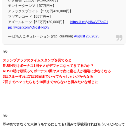
いざ番長【112万円⬇️100,000円】
モンキーターンⅤ【57万円➡】
アレックスブライト【57万円⬇️20,000円】
マギアレコード【55万円➡】
アズールレーン【52万円⬆️20,000円】…
https://t.co/yN6wVF5bO1
pic.twitter.com/KNqsHxljXv
— ぱちんこキュレーション (@p_curation)
August 26, 2025
95:
スランプグラフのタイムスタンプを見てると
RUSH明けボーナス1回ヤメがデフォになってきてるのか？
RUSH明け頑張ってボーナス3回ヤメで次に座る人が極端に少なくなる
3回スルーすれば7回10回までいってらっしゃいだからなあ
7回までハマったらもう10回までやらないと損みたいな感じに
96:
即やめできなくて未練うちするにしても1回みて示唆弱ければもういいかなって