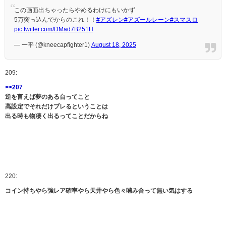
この画面出ちゃったらやめるわけにもいかず
5万突っ込んでからのこれ！！
#アズレン
#アズールレーン
#スマスロ
pic.twitter.com/DMad7B251H
— 一平 (@kneecapfighter1)
August 18, 2025
209:
>>207
逆を言えば夢のある台ってこと
高設定でそれだけブレるということは
出る時も物凄く出るってことだからね
220:
コイン持ちやら強レア確率やら天井やら色々噛み合って無い気はする