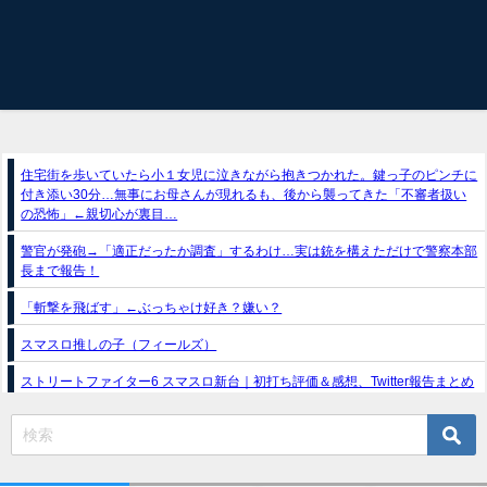
住宅街を歩いていたら小１女児に泣きながら抱きつかれた。鍵っ子のピンチに
付き添い30分…無事にお母さんが現れるも、後から襲ってきた「不審者扱い
の恐怖」←親切心が裏目…
警官が発砲→「適正だったか調査」するわけ…実は銃を構えただけで警察本部
長まで報告！
「斬撃を飛ばす」←ぶっちゃけ好き？嫌い？
スマスロ推しの子（フィールズ）
ストリートファイター6 スマスロ新台｜初打ち評価＆感想、Twitter報告まとめ
e獣王-獅子の一撃-｜スペック・攻略情報
新台パチンコ『e魔女と野獣』公式PV動画｜LT直行型399帯、運命分岐から上
乗せループ「（超）BEAST ATTACK」を狙え！