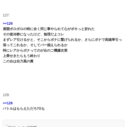
127:
>>126
展開ボロボロの時に全く同じ事やられて心がボキっと折れた
その後冷静になったけど、無理だよコレ
まずレア引けるかと、そこからボナに繋げられるか、さらにボナで高確率引っ
張ってこれるか、そしてバー揃えられるか
特にレアからボナってのが台のご機嫌次第
上乗せきたらもう終わり
この台は自力風の糞
129:
>>126
バトルはもらえただろ7Gも