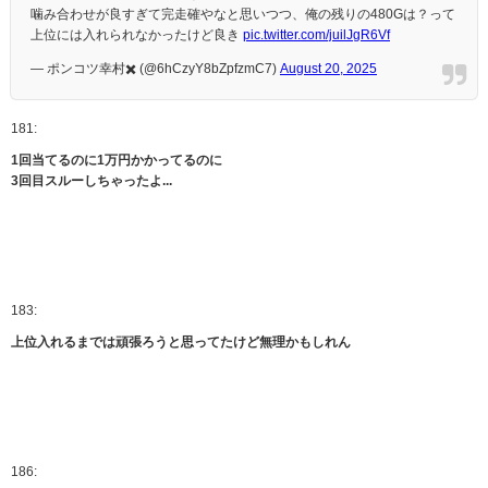
噛み合わせが良すぎて完走確やなと思いつつ、俺の残りの480Gは？って
上位には入れられなかったけど良き
pic.twitter.com/juilJgR6Vf
— ポンコツ幸村✖️ (@6hCzyY8bZpfzmC7)
August 20, 2025
181:
1回当てるのに1万円かかってるのに
3回目スルーしちゃったよ...
183:
上位入れるまでは頑張ろうと思ってたけど無理かもしれん
186: