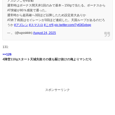
アズレンこぜ6挙動
通常時はボーナス間天井1回のみで基本～150gで当たる。ボーナスから
AT突破が80％感覚で通った。
通常時から超高確へ3回ほど以降したため設定差大ありか
AT終了画面はセイレーンが3回ほど連続した。天国ループがあるのだろ
うか
#アズレン
#スマスロ
#こぜ6
pic.twitter.com/7ytGtGvbqp
— 。 (@ugsskktn)
August 24, 2025
131:
>>126
4陣営110gスタート天城失敗その後も駆け抜けの俺よりマシだろ
スポンサーリンク