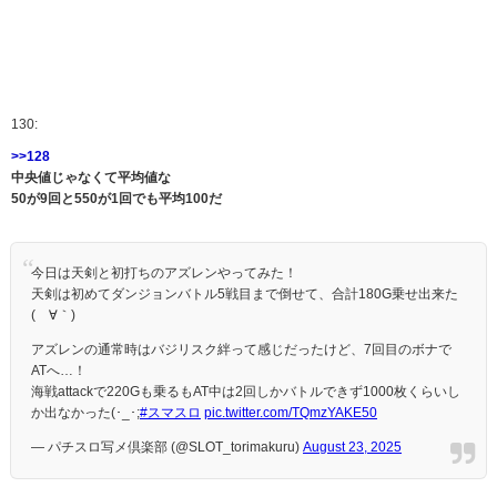
130:
>>128
中央値じゃなくて平均値な
50が9回と550が1回でも平均100だ
今日は天剣と初打ちのアズレンやってみた！
天剣は初めてダンジョンバトル5戦目まで倒せて、合計180G乗せ出来た
(´∀｀)
アズレンの通常時はバジリスク絆って感じだったけど、7回目のボナで
ATへ…！
海戦attackで220Gも乗るもAT中は2回しかバトルできず1000枚くらいし
か出なかった(･_･;
#スマスロ
pic.twitter.com/TQmzYAKE50
— パチスロ写メ倶楽部 (@SLOT_torimakuru)
August 23, 2025