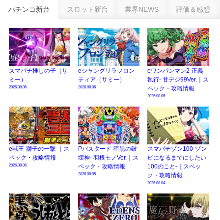
パチンコ新台
スロット新台
業界NEWS
評価＆感想
eSAOアリシゼーション夜空『ファン試打会』感想＆画像報告まとめ｜金木犀
の幸せ空間、好感触のフェアスタート、原作愛溢れる演出に感動 etc…
日遊協、ファン調査2025を発表｜使用金額中央値「1万円-3万円/1回」「遊技
歴20年以上が50％以上」等々…
【2025年】エイプリルフール話題（ネタ）まとめ｜ぱちんこパチスロ関連【4
スマパチ推しの子（サ
eシャングリラフロン
eワンパンマン2-正義
月1日】
ミー）
ティア（サミー）
執行- 甘デジ99Ver.｜ス
2026.08.06
2026.08.06
ペック・攻略情報
2026.08.06
e獣王-獅子の一撃-｜ス
Pバスタード-暗黒の破
スマパチゾン100-ゾン
ペック・攻略情報
壊神- 羽根モノVer.｜ス
ビになるまでにしたい
2026.08.06
ペック・攻略情報
100のこと-｜スペッ
2026.08.05
ク・攻略情報
2026.08.04