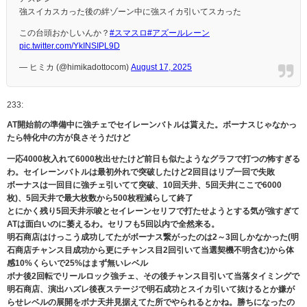
強スイカスカった後の絆ゾーン中に強スイカ引いてスカった
この台頭おかしいんか？
#スマスロ
#アズールレーン
pic.twitter.com/YkINSIPL9D
— ヒミカ (@himikadottocom)
August 17, 2025
233:
AT開始前の準備中に強チェでセイレーンバトルは貰えた。ボーナスじゃなかっ
たら特化中の方が良さそうだけど
一応4000枚入れて6000枚出せたけど前日も似たようなグラフで打つの怖すぎる
わ。セイレーンバトルは最初外れで突破したけど2回目はリプ一回で失敗
ボーナスは一回目に強チェ引いてて突破、10回天井、5回天井(ここで6000
枚)、5回天井で最大枚数から500枚程減らして終了
とにかく残り5回天井示唆とセイレーンセリフで打たせようとする気が強すぎて
ATは面白いのに萎えるわ。セリフも5回以内で全然来る。
明石商店はけっこう成功してたがボーナス繋がったのは2～3回しかなかった(明
石商店チャンス目成功から更にチャンス目2回引いて当選契機不明含む)から体
感10%くらいで25%はまず無いレベル
ボナ後2回転でリールロック強チェ、その後チャンス目引いて当落タイミングで
明石商店、演出ハズレ後夜ステージで明石成功とスイカ引いて抜けるとか嫌が
らせレベルの展開をボナ天井見据えてた所でやられるとかね。勝ちになったの