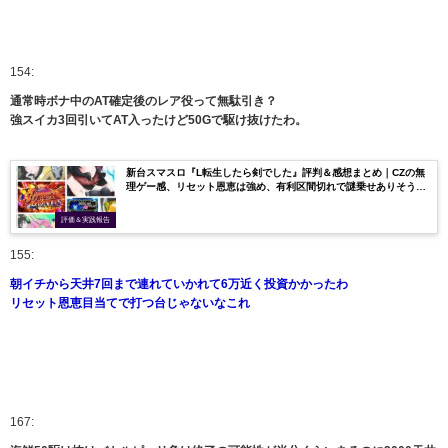
154:
通常時ボナ中のAT確定後のレア役って無駄引き？
強スイカ3回引いてAT入ったけど50Gで駆け抜けたわ。
新台スマスロ『L転生したら剣でした』評判＆感想まとめ｜CZの無
理ゲー感、リセット恩恵は強め、有利区間切れで謎乗せありそう
etc…
評価＆実践報告
155:
朝イチから天井7回まで連れていかれて6万近く投資かかったわ
リセット恩恵目当てで打つ台じゃないなこれ
167: