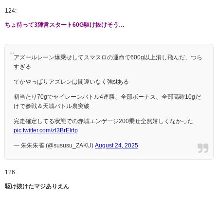
124:
ちょ待って3陣営スタート60G駆け抜けそう…
アズールレーン爆乗せしてスマスロの運命で600g以上消し飛んだ、つら
すぎる
てかやっぱりアズレンは間違いなく強stある
初当たり70gでセイレーンバトル4連勝、全部ボーナス、全部高確10gだ
けで参戦＆天城バトル裏突破
完走確定してる状態での赤城エンゲージ200乗せ全然嬉しくなかった
pic.twitter.com/zl3BrElrtp
— 朱朱朱雀 (@sususu_ZAKU)
August 24, 2025
126:
駆け抜けたマジありえん