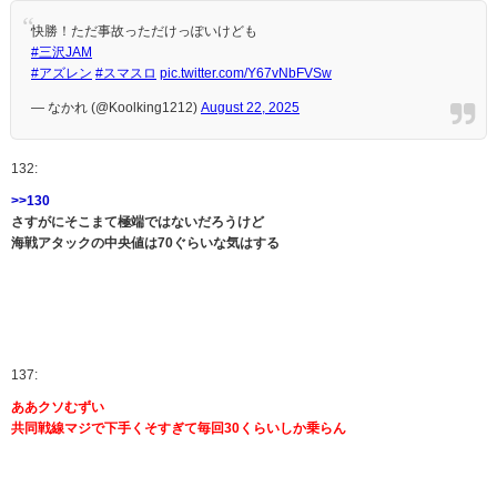
快勝！ただ事故っただけっぽいけども
#三沢JAM
#アズレン
#スマスロ
pic.twitter.com/Y67vNbFVSw
— なかれ (@Koolking1212)
August 22, 2025
132:
>>130
さすがにそこまて極端ではないだろうけど
海戦アタックの中央値は70ぐらいな気はする
137:
ああクソむずい
共同戦線マジで下手くそすぎて毎回30くらいしか乗らん