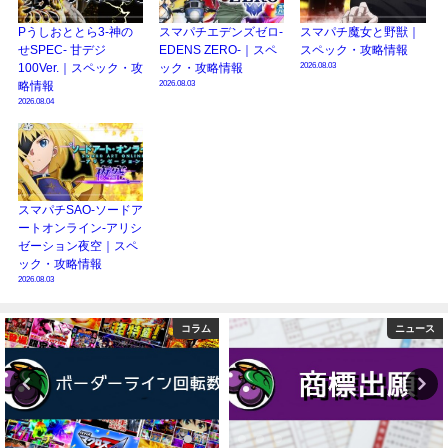
Pうしおととら3-神の
スマパチエデンズゼロ-
スマパチ魔女と野獣｜
せSPEC- 甘デジ
EDENS ZERO-｜スペ
スペック・攻略情報
2026.08.03
100Ver.｜スペック・攻
ック・攻略情報
2026.08.03
略情報
2026.08.04
スマパチSAO-ソードア
ートオンライン-アリシ
ゼーション夜空｜スペ
ック・攻略情報
2026.08.03
ム
ニュース
検定通