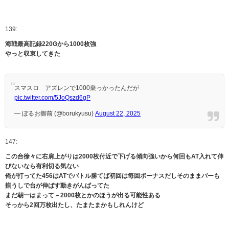
139:
海戦最高記録220Gから1000枚強
やっと収束してきた
スマスロ アズレンで1000乗っかったんだが
pic.twitter.com/5JoQszd6gP
— ぼるお御前 (@borukyusu)
August 22, 2025
147:
この台徐々に右肩上がりは2000枚付近で下げる傾向強いから何回もAT入れて伸
びないなら有利切る気ない
俺が打ってた456はATでバトル勝てば初回は毎回ボーナスだしそのままバーも
揃うしで台が伸ばす動きがんばってた
まだ朝一はまって－2000枚とかのほうが出る可能性ある
そっから2回万枚出たし、たまたまかもしれんけど