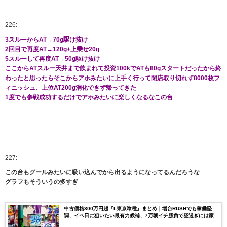
226:
3スルーからAT→70g駆け抜け
2回目で再度AT→120g+上乗せ20g
5スルーして再度AT→50g駆け抜け
ここからATスルー天井まで飲まれて投資100kでATも80gスタートだったから終
わったと思ったらそこからアホみたいに上手く行って閉店取り切れず8000枚フ
ィニッシュ、上位AT200g消化できず帰ってきた
1度でも参戦成功するだけでアホみたいに楽しくなるなこの台
227:
この台もグールみたいに吸い込んでから出るようになってるんだろうな
グラフもそういうの多すぎ
中古価格300万円超『L東京喰種』まとめ｜増台RUSHでも稼働堅
調、イベ日に狙いたい最有力候補、7万朝イチ勝負で昼過ぎには家で
映画