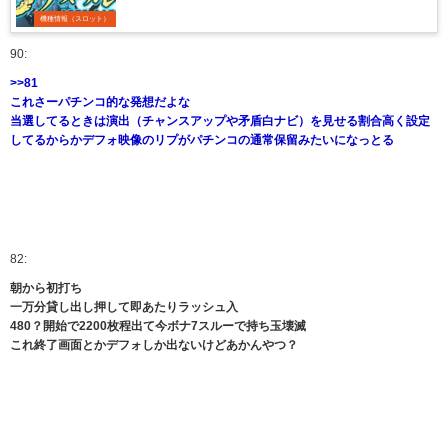
機種情報（スロット）
90:
>>81
これさーパチンコ的な発想だよな
当選してるときは演出（チャンスアップや矛盾白ナビ）を見せる割合高く設定
してるからかデフォ映像のリプがパチンコの通常保留みたいになっとる
82:
朝から初打ち
一万分貸し出し押して即あたりラッシュ入
480？開始で2200枚程出て今ボナ7スルーで持ち玉壊滅
これ終了画面とかデフォしか出ないけどあかんやつ？