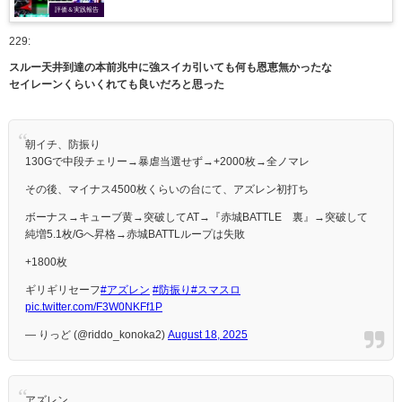
評価＆実践報告
229:
スルー天井到達の本前兆中に強スイカ引いても何も恩恵無かったな
セイレーンくらいくれても良いだろと思った
朝イチ、防振り
130Gで中段チェリー→暴虐当選せず→+2000枚→全ノマレ
その後、マイナス4500枚くらいの台にて、アズレン初打ち
ボーナス→キューブ黄→突破してAT→『赤城BATTLE 裏』→突破して
純増5.1枚/Gへ昇格→赤城BATTLループは失敗
+1800枚
ギリギリセーフ
#アズレン
#防振り
#スマスロ
pic.twitter.com/F3W0NKFf1P
— りっど (@riddo_konoka2)
August 18, 2025
アズレン