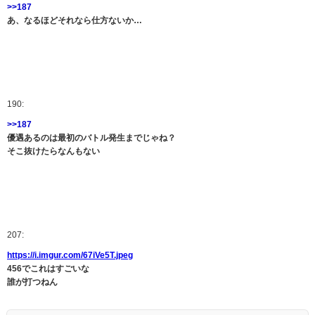
>>187
あ、なるほどそれなら仕方ないか…
190:
>>187
優遇あるのは最初のバトル発生までじゃね？
そこ抜けたらなんもない
207:
https://i.imgur.com/67iVe5T.jpeg
456でこれはすごいな
誰が打つねん