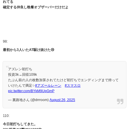
れてる
確定する仲良し晩餐オブザーバーだけだよ
98:
最初から3人いたAT駆け抜けた😢
アズレン初打ち
投資3k→回収109k
たぶん前の人の枚数加算されてたけど初打ちでエンディングまで持って
いけたんで満足✨
#アズールレーン
#スマスロ
pic.twitter.com/BYkM9UpGmP
— 裏路地さん (@drrroom)
August 26, 2025
110:
今日初打ちしてきた。