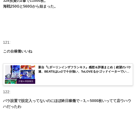
32k投資の2撃で11000枚。
海戦250Gと560Gから始まった。
121:
この台稼働いいね
新台『Lダーリンインザフランキス』感想＆評価まとめ｜絶望のバケ
連、BEATSはLv2で十分強い、ToLOVEるかゴッドイーターでいい
わ etc…
評価＆実践報告
122:
バラ設置で設定入ってないのにほぼ終日稼働で－3,～5000枚いってて店ウハウ
ハだったわ