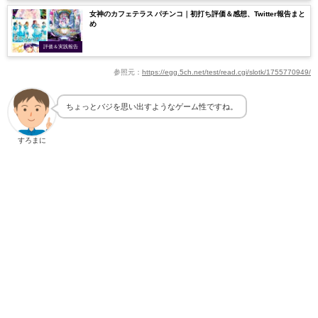
女神のカフェテラス パチンコ｜初打ち評価＆感想、Twitter報告まと
め
評価＆実践報告
参照元：
https://egg.5ch.net/test/read.cgi/slotk/1755770949/
ちょっとバジを思い出すようなゲーム性ですね。
すろまに