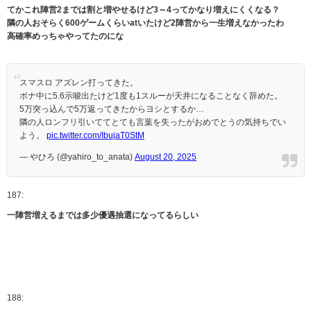
てかこれ陣営2までは割と増やせるけど3～4ってかなり増えにくくなる？
隣の人おそらく600ゲームくらいatいたけど2陣営から一生増えなかったわ
高確率めっちゃやってたのにな
スマスロ アズレン打ってきた。
ボナ中に5.6示唆出たけど1度も1スルーが天井になることなく辞めた。
5万突っ込んで5万返ってきたからヨシとするか…
隣の人ロンフリ引いててとても言葉を失ったがおめでとうの気持ちでい
よう。
pic.twitter.com/IbujaT0StM
— やひろ (@yahiro_to_anata)
August 20, 2025
187:
一陣営増えるまでは多少優遇抽選になってるらしい
188: