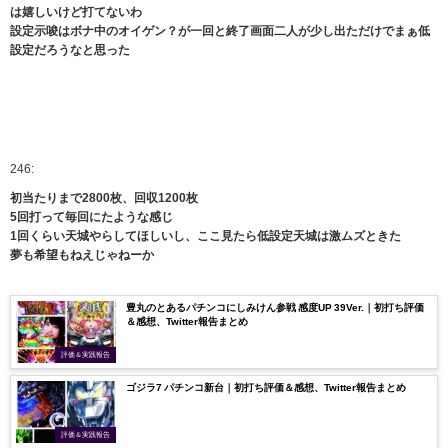
は嬉しいけど打てないわ
設定示唆はボナ中のオイゲン？が一回と終了画面二人が少し出ただけでまぁ低
設定だろうなと思った
246:
初当たりまで2800枚、回収1200枚
5回打って毎回にたような感じ
1回くらい天城やらしてほしいし、ここ見たら低設定天城は激ムズときた
夢も希望もねえじゃねーか
豊丸のとあるパチンコにしみけん参戦 感度UP 39Ver.｜初打ち評価
＆感想、Twitter報告まとめ
評価＆実践報告
ゴジラ7 パチンコ新台｜初打ち評価＆感想、Twitter報告まとめ
評価＆実践報告