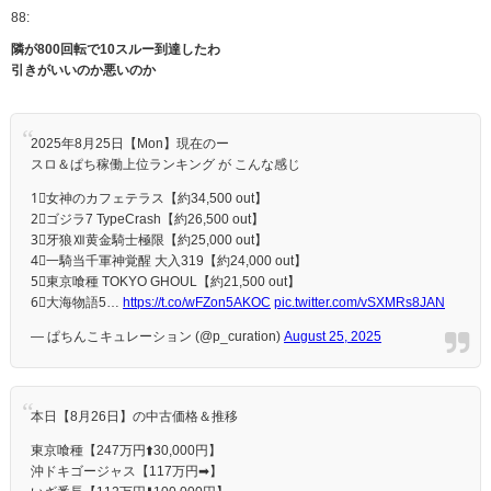
88:
隣が800回転で10スルー到達したわ
引きがいいのか悪いのか
2025年8月25日【Mon】現在のー
スロ＆ぱち稼働上位ランキング が こんな感じ
1⃣女神のカフェテラス【約34,500 out】
2⃣ゴジラ7 TypeCrash【約26,500 out】
3⃣牙狼Ⅻ黄金騎士極限【約25,000 out】
4⃣一騎当千軍神覚醒 大入319【約24,000 out】
5⃣東京喰種 TOKYO GHOUL【約21,500 out】
6⃣大海物語5…
https://t.co/wFZon5AKOC
pic.twitter.com/vSXMRs8JAN
— ぱちんこキュレーション (@p_curation)
August 25, 2025
本日【8月26日】の中古価格＆推移
東京喰種【247万円⬆️30,000円】
沖ドキゴージャス【117万円➡】