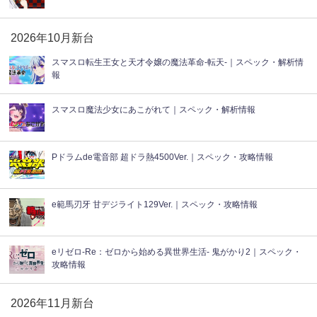
2026年10月新台
スマスロ転生王女と天才令嬢の魔法革命-転天-｜スペック・解析情
報
スマスロ魔法少女にあこがれて｜スペック・解析情報
Pドラムde電音部 超ドラ熱4500Ver.｜スペック・攻略情報
e範馬刃牙 甘デジライト129Ver.｜スペック・攻略情報
eリゼロ-Re：ゼロから始める異世界生活- 鬼がかり2｜スペック・
攻略情報
2026年11月新台