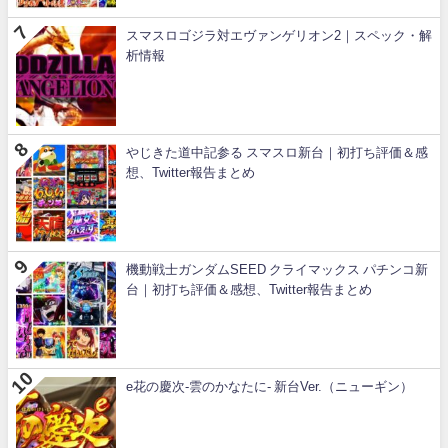
スマスロゴジラ対エヴァンゲリオン2｜スペック・解
析情報
やじきた道中記参る スマスロ新台｜初打ち評価＆感
想、Twitter報告まとめ
機動戦士ガンダムSEED クライマックス パチンコ新
台｜初打ち評価＆感想、Twitter報告まとめ
e花の慶次-雲のかなたに- 新台Ver.（ニューギン）