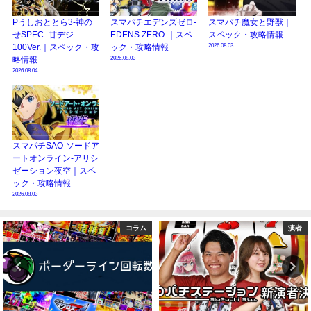
Pうしおととら3-神の
スマパチエデンズゼロ-
スマパチ魔女と野獣｜
せSPEC- 甘デジ
EDENS ZERO-｜スペ
スペック・攻略情報
2026.08.03
100Ver.｜スペック・攻
ック・攻略情報
2026.08.03
略情報
2026.08.04
スマパチSAO-ソードア
ートオンライン-アリシ
ゼーション夜空｜スペ
ック・攻略情報
2026.08.03
演者
ニュース