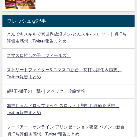
フレッシュな記事
とんでもスキルで異世界放浪メシ-とんスキ- スロット｜初打ち
評価＆感想、Twitter報告まとめ
スマスロ推しの子（フィールズ）
ストリートファイター6 スマスロ新台｜初打ち評価＆感想、
Twitter報告まとめ
e獣王-獅子の一撃-｜スペック・攻略情報
邪神ちゃんドロップキック スロット｜初打ち評価＆感想、
Twitter報告まとめ
ソードアートオンライン アリシゼーション夜空 パチンコ新台｜
初打ち評価＆感想、Twitter報告まとめ