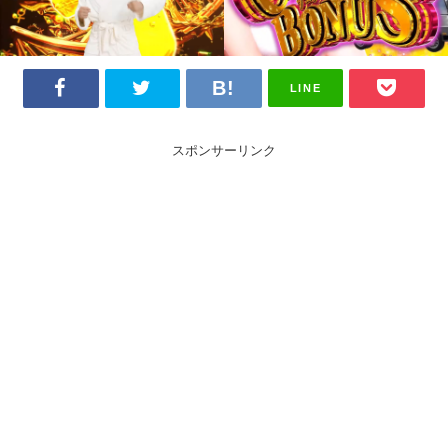
LINE
スポンサーリンク