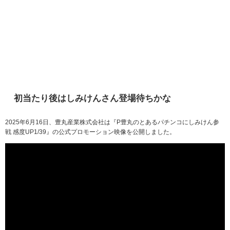
初当たり後はしみけんさん登場待ちかな
2025年6月16日、豊丸産業株式会社は『P豊丸のとあるパチンコにしみけん参
戦 感度UP1/39』の公式プロモーション映像を公開しました。