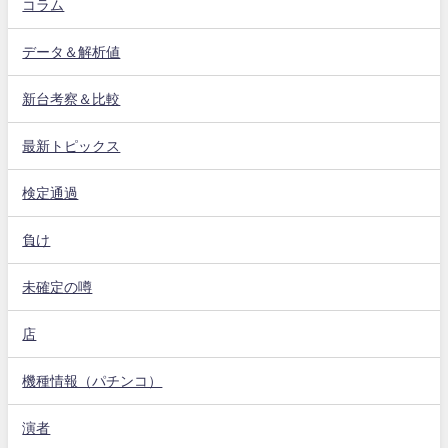
コラム
データ＆解析値
新台考察＆比較
最新トピックス
検定通過
負け
未確定の噂
店
機種情報（パチンコ）
演者