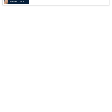
機種情報（パチンコ）