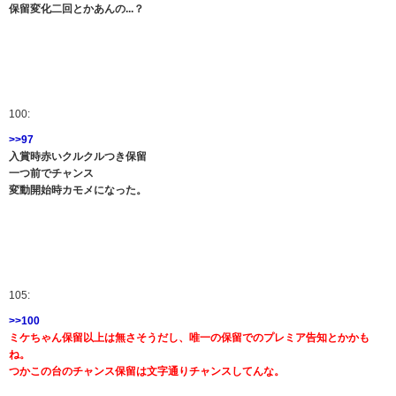
保留変化二回とかあんの...？
100:
>>97
入賞時赤いクルクルつき保留
一つ前でチャンス
変動開始時カモメになった。
105:
>>100
ミケちゃん保留以上は無さそうだし、唯一の保留でのプレミア告知とかかも
ね。
つかこの台のチャンス保留は文字通りチャンスしてんな。