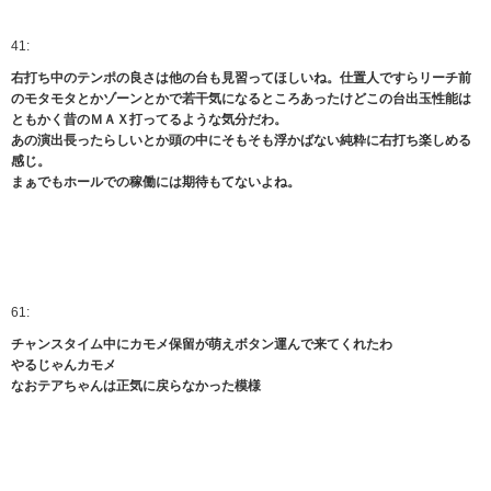
41:
右打ち中のテンポの良さは他の台も見習ってほしいね。仕置人ですらリーチ前
のモタモタとかゾーンとかで若干気になるところあったけどこの台出玉性能は
ともかく昔のＭＡＸ打ってるような気分だわ。
あの演出長ったらしいとか頭の中にそもそも浮かばない純粋に右打ち楽しめる
感じ。
まぁでもホールでの稼働には期待もてないよね。
61:
チャンスタイム中にカモメ保留が萌えボタン運んで来てくれたわ
やるじゃんカモメ
なおテアちゃんは正気に戻らなかった模様