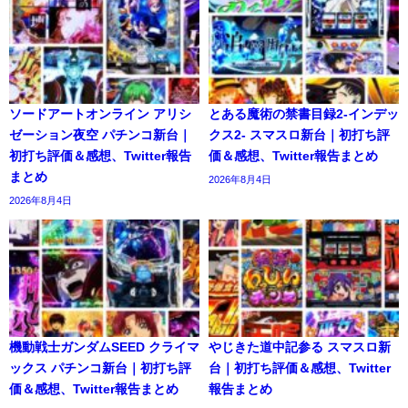
ソードアートオンライン アリシ
とある魔術の禁書目録2-インデッ
ゼーション夜空 パチンコ新台｜
クス2- スマスロ新台｜初打ち評
初打ち評価＆感想、Twitter報告
価＆感想、Twitter報告まとめ
まとめ
2026年8月4日
2026年8月4日
機動戦士ガンダムSEED クライマ
やじきた道中記参る スマスロ新
ックス パチンコ新台｜初打ち評
台｜初打ち評価＆感想、Twitter
価＆感想、Twitter報告まとめ
報告まとめ