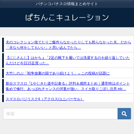
パチンコパチスロ情報まとめサイト
夫のコレクション捨てたりご飯作らなかったりしても怒らなかった夫。だから
「夫なら何をしてもいい」と思い込んでたら…
【にじさんじ】はかちぇ「2足の靴下を履いては洗濯するのを繰り返していた
んだけど今日15足買った」
大竹しのぶ「戦争放棄の国であり続けよう」←この投稿が話題に
新台スマスロ『Lやじきた道中記参る』評判＆感想まとめ｜通常時はポイント
集めで修行、あっぱれチャンスの河童が強い、スイカ取りこぼし注意 etc…
スマスロバジリスク4（アクロス/ユニバーサル）
e獣王-獅子の一撃-｜スペック・攻略情報
新台パチンコ『e魔女と野獣』公式PV動画｜LT直行型399帯、運命分岐から上
乗せループ「（超）BEAST ATTACK」を狙え！