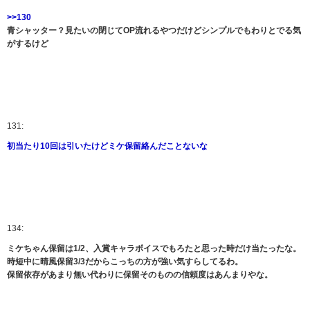
>>130
青シャッター？見たいの閉じてOP流れるやつだけどシンプルでもわりとでる気
がするけど
131:
初当たり10回は引いたけどミケ保留絡んだことないな
134:
ミケちゃん保留は1/2、入賞キャラボイスでもろたと思った時だけ当たったな。
時短中に晴風保留3/3だからこっちの方が強い気すらしてるわ。
保留依存があまり無い代わりに保留そのものの信頼度はあんまりやな。