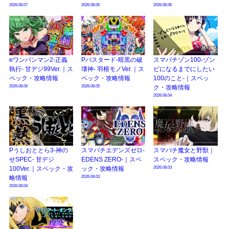
2026.08.07
2026.08.06
2026.08.06
eワンパンマン2-正義
Pバスタード-暗黒の破
スマパチゾン100-ゾン
執行- 甘デジ99Ver.｜ス
壊神- 羽根モノVer.｜ス
ビになるまでにしたい
ペック・攻略情報
ペック・攻略情報
100のこと-｜スペッ
2026.08.06
2026.08.05
ク・攻略情報
2026.08.04
Pうしおととら3-神の
スマパチエデンズゼロ-
スマパチ魔女と野獣｜
せSPEC- 甘デジ
EDENS ZERO-｜スペ
スペック・攻略情報
2026.08.03
100Ver.｜スペック・攻
ック・攻略情報
2026.08.03
略情報
2026.08.04