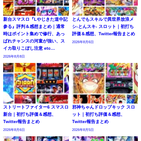
新台スマスロ『Lやじきた道中記
とんでもスキルで異世界放浪メ
参る』評判＆感想まとめ｜通常
シ-とんスキ- スロット｜初打ち
時はポイント集めで修行、あっ
評価＆感想、Twitter報告まとめ
ぱれチャンスの河童が強い、ス
2026年8月6日
イカ取りこぼし注意 etc…
2026年8月8日
ストリートファイター6 スマスロ
邪神ちゃんドロップキック スロ
新台｜初打ち評価＆感想、
ット｜初打ち評価＆感想、
Twitter報告まとめ
Twitter報告まとめ
2026年8月6日
2026年8月5日