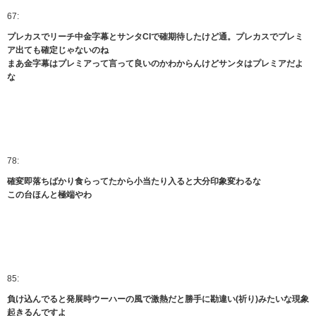
67:
プレカスでリーチ中金字幕とサンタCIで確期待したけど通。プレカスでプレミ
ア出ても確定じゃないのね
まあ金字幕はプレミアって言って良いのかわからんけどサンタはプレミアだよ
な
78:
確変即落ちばかり食らってたから小当たり入ると大分印象変わるな
この台ほんと極端やわ
85:
負け込んでると発展時ウーハーの風で激熱だと勝手に勘違い(祈り)みたいな現象
起きるんですよ