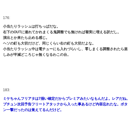
176:
小当たりラッシュは打ちっぱだな。
右下のOUTに連れてかれまくる鬼調整でも無ければ着実に増える訳だし。
演出とか来たら止める感じ。
ヘソの釘も大切だけど、同じくらい右の釘も大切だよな。
小当たりラッシュ中は電チューにも入れづらいし、零しまくる調整されたら楽
しみが半減どころじゃ無くなるわこの台。
183:
ミケちゃんフリアタは7揃い確定だからプレミアみたいなもんだよ。レアだね。
プチュン次回予告フリートアタックから入った事あるけど内容忘れたな。ボタ
ン一撃だったのは覚えてるんだけど。