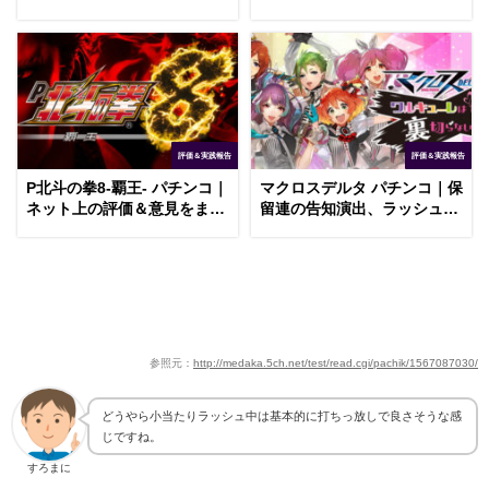
トル中のレア役
ッシュ中のガセ演出
評価＆実践報告
評価＆実践報告
P北斗の拳8-覇王- パチンコ｜
マクロスデルタ パチンコ｜保
ネット上の評価＆意見をまと
留連の告知演出、ラッシュ中
めてみた（9月20日更新）
3テンパイの信頼度
参照元：
http://medaka.5ch.net/test/read.cgi/pachik/1567087030/
どうやら小当たりラッシュ中は基本的に打ちっ放しで良さそうな感
じですね。
すろまに