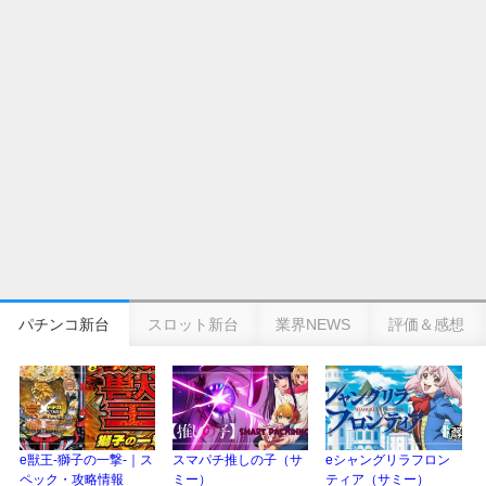
eSAOアリシゼーション夜空『ファン試打会』感想＆画像報告まとめ｜金木犀
の幸せ空間、好感触のフェアスタート、原作愛溢れる演出に感動 etc…
日遊協、ファン調査2025を発表｜使用金額中央値「1万円-3万円/1回」「遊技
歴20年以上が50％以上」等々…
【2025年】エイプリルフール話題（ネタ）まとめ｜ぱちんこパチスロ関連【4
月1日】
パチンコ新台
スロット新台
業界NEWS
評価＆感想
e獣王-獅子の一撃-｜ス
スマパチ推しの子（サ
eシャングリラフロン
ペック・攻略情報
ミー）
ティア（サミー）