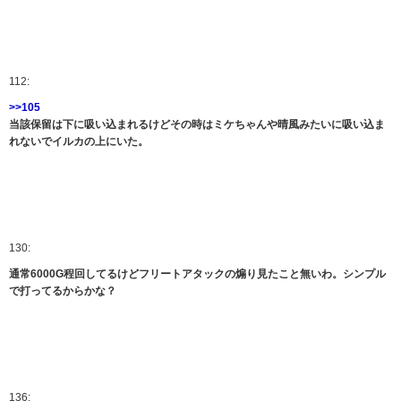
112:
>>105
当該保留は下に吸い込まれるけどその時はミケちゃんや晴風みたいに吸い込ま
れないでイルカの上にいた。
130:
通常6000G程回してるけどフリートアタックの煽り見たこと無いわ。シンプル
で打ってるからかな？
136: