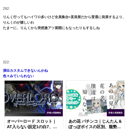
292:
りんく行ってもハイワロ多いけど全員集合=直発展だから普通に発展するより、
りんくのが嬉しいわ
たまーに、りんくから突然激アツ展開にもなったりもするしね
322:
演出カスタムできないんかね
色々みていられない
評価＆実践報告
評価＆実践報告
オーバーロード スロット｜
あの花 パチンコ｜じんたん＆
AT入らない設定1の白7、バ
ぽっぽボイスの区別、龍勢ラ