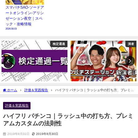
スマパチSAO-ソードア
ートオンライン-アリシ
ゼーション夜空｜スペ
ック・攻略情報
2026.08.03
過
演者
ニュー
ホーム
評価＆実践報告
ハイフリ パチンコ｜ラッシュ中の打ち方、プレミア
ムカスタムの法則性
評価＆実践報告
ハイフリ パチンコ｜ラッシュ中の打ち方、プレミ
アムカスタムの法則性
2019年8月31日
2019年8月30日