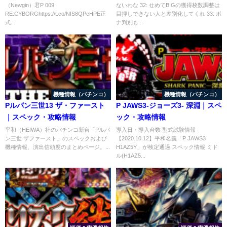
（Newgin）君P 009
ないわな 32: せめてBIGの獲得枚数調整は
RE:CYBORGhttps://t.co/NIS8QPeHPE正
目押しできない人と差別化してくれ 33: ボ
式...
ナ判別も...
機種情報（パチンコ）
機種情報（パチンコ）
Pルパン三世13 ザ・ファースト
P JAWS3-ジョーズ3- 深淵｜スペ
｜スペック・攻略情報
ック・攻略情報
平和（HEIWA）社のパチンコ新台「Pルパ
導入日・導入台数 型式試験情報
ン三世 ザファースト」のスペックおよび
【2020.10.12】平和名義「P JAWS3
機種情報、演出信頼度のまとめページ。...
H1AZ5Y」が検定通過 スペック情報 ミド
ル(H1AZ5...