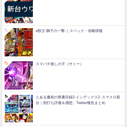
e獣王-獅子の一撃-｜スペック・攻略情報
スマパチ推しの子（サミー）
とある魔術の禁書目録2-インデックス2- スマスロ新
台｜初打ち評価＆感想、Twitter報告まとめ