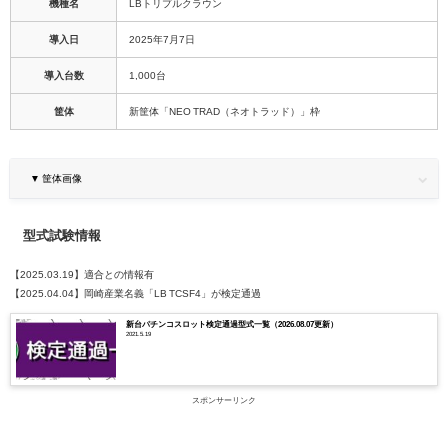
機種名
LBトリプルクラウン
導入日
2025年7月7日
導入台数
1,000台
筐体
新筐体「NEO TRAD（ネオトラッド）」枠
▼ 筐体画像
型式試験情報
【2025.03.19】適合との情報有
【2025.04.04】岡崎産業名義「LB TCSF4」が検定通過
新台パチンコスロット検定通過型式一覧（2026.08.07更新）
2021.5.19
スポンサーリンク