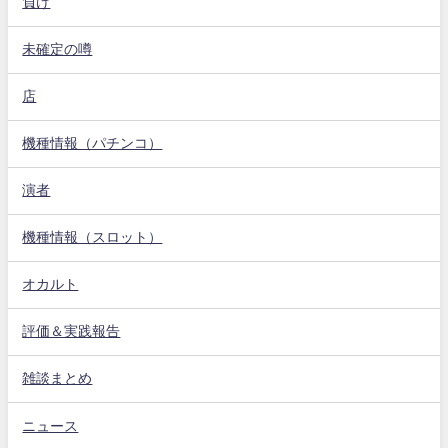
負け
未確定の噂
店
機種情報（パチンコ）
演者
機種情報（スロット）
オカルト
評価＆実践報告
雑談まとめ
ニュース