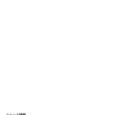
スペック情報