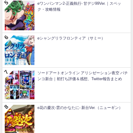
eワンパンマン2-正義執行- 甘デジ99Ver.｜スペッ
ク・攻略情報
eシャングリラフロンティア（サミー）
ソードアートオンライン アリシゼーション夜空 パチ
ンコ新台｜初打ち評価＆感想、Twitter報告まとめ
e花の慶次-雲のかなたに- 新台Ver.（ニューギン）