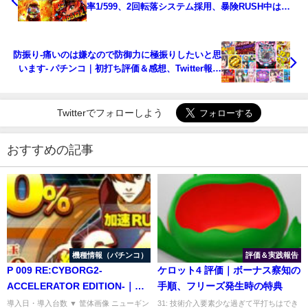
率1/599、2回転落システム採用、暴険RUSH中は
40％で3000個+欲望ループ etc…
防振り-痛いのは嫌なので防御力に極振りしたいと思
います- パチンコ｜初打ち評価＆感想、Twitter報告
まとめ
Twitterでフォローしよう
おすすめの記事
機種情報（パチンコ）
評価＆実践報告
P 009 RE:CYBORG2-
ケロット4 評価｜ボーナス察知の
ACCELERATOR EDITION-｜ス
手順、フリーズ発生時の特典
ペック・攻略情報
導入日・導入台数 ▼ 筐体画像 ニューギン
31: 技術介入要素少な過ぎて平打ちはでき