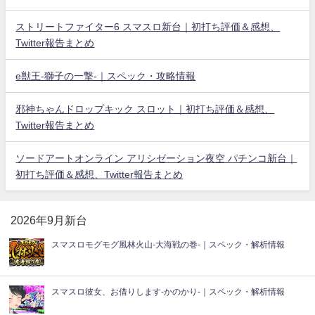
ストリートファイター6 スマスロ新台｜初打ち評価＆感想、
Twitter報告まとめ
e獣王-獅子の一撃-｜スペック・攻略情報
邪神ちゃんドロップキック スロット｜初打ち評価＆感想、
Twitter報告まとめ
ソードアートオンライン アリシゼーション夜空 パチンコ新台｜
初打ち評価＆感想、Twitter報告まとめ
2026年9月新台
スマスロモグモグ風林火山-大海戦の巻-｜スペック・解析情報
スマスロ彼女、お借りします-かのかり-｜スペック・解析情報