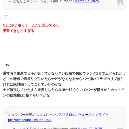
— ぱちんこキュレーション (@p_curation)
March 27, 2025
171:
CZはボナ引くゲームだと思ってるわ
突破できなさすぎる
195:
通常時再生産でヒキが良くてかなり早い段階で初めてランク1まで上げられたけ
どこの時点で通常リプ引いたらナビがなくなるからバー揃いフラグのリプは引
ければ絶対揃うってことでいいのかな
ナビ無視してひたすら逆押ししたら1/10〜12ぐらいでバーが揃うからカットイ
ンの信頼度は6割ぐらい？かな
レインボー表現めちゃよかった
#スマスロ
#レヴュースタァライト
pic.twitter.com/JRxG5pFMjA