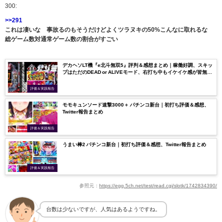
300:
>>291
これは凄いな 事故るのもそうだけどよくツラヌキの50%こんなに取れるな
総ゲーム数対通常ゲーム数の割合がすごい
デカヘソLT機『e北斗無双5』評判＆感想まとめ｜稼働好調、スキッ
プはただのDEAD or ALIVEモード、右打ち中もイケイケ感が皆無
etc…
評価＆実践報告
モモキュンソード速撃3000＋ パチンコ新台｜初打ち評価＆感想、
Twitter報告まとめ
評価＆実践報告
うまい棒2 パチンコ新台｜初打ち評価＆感想、Twitter報告まとめ
評価＆実践報告
参照元：
https://egg.5ch.net/test/read.cgi/slotk/1742834390/
台数は少ないですが、人気はあるようですね。