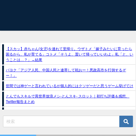
【スカッ】赤ちゃん(女児)を連れて里帰り。ウザトメ「嫁子みたいに育ったら
困るから、私が育てる」コトメ「そうよ、置いて帰っていいわよ」私「と、い
うことは…？」→結果
パヨク「アジア人民、中国人民と連帯して戦おー！悪政高市を打倒するぞ
ー！」
世間では神ゲーと言われているが個人的にはクソゲーだと思うゲーム挙げてけ
とんでもスキルで異世界放浪メシ-とんスキ- スロット｜初打ち評価＆感想、
Twitter報告まとめ
スマスロ推しの子（フィールズ）
e獣王-獅子の一撃-｜スペック・攻略情報
新台パチンコ『e魔女と野獣』公式PV動画｜LT直行型399帯、運命分岐から上