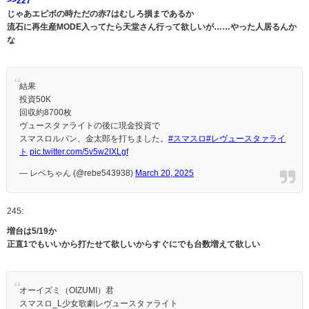
>>227
じゃあエピボの時ただの赤7はむしろ損まであるか
流石に再生産MODE入ってたら天堂さん行って欲しいが……やった人居るんか
な
結果
投資50K
回収約8700枚
ヴュースタァライトの後に現金投資で
スマスロルパン、金太郎を打ちました。
#スマスロ
#レヴュースタァライ
ト
pic.twitter.com/5v5w2IXLgf
— レベちゃん (@rebe543938)
March 20, 2025
245:
増台は5/19か
正直1でもいいから打たせて欲しいからすぐにでも台数増えて欲しい
オーイズミ（OIZUMI）君
スマスロ_L少女歌劇レヴュースタァライト