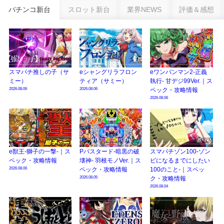
乗せループ「（超）BEAST ATTACK」を狙え！
パチンコ新台
スロット新台
業界NEWS
評価＆感想
eSAOアリシゼーション夜空『ファン試打会』感想＆画像報告まとめ｜金木犀
の幸せ空間、好感触のフェアスタート、原作愛溢れる演出に感動 etc…
日遊協、ファン調査2025を発表｜使用金額中央値「1万円-3万円/1回」「遊技
歴20年以上が50％以上」等々…
スマパチ推しの子（サ
eシャングリラフロン
eワンパンマン2-正義
【2025年】エイプリルフール話題（ネタ）まとめ｜ぱちんこパチスロ関連【4
ミー）
ティア（サミー）
執行- 甘デジ99Ver.｜ス
月1日】
2026.08.06
2026.08.06
ペック・攻略情報
2026.08.06
e獣王-獅子の一撃-｜ス
Pバスタード-暗黒の破
スマパチゾン100-ゾン
ペック・攻略情報
壊神- 羽根モノVer.｜ス
ビになるまでにしたい
2026.08.06
ペック・攻略情報
100のこと-｜スペッ
2026.08.05
ク・攻略情報
2026.08.04