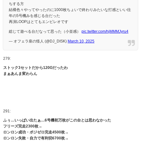
ちする方
結構色々やってやったのに1000枚ちょいで終わりみたいな打感といい往
年の5号機みを感じる台だった
再演LOOPはとてもエンピレオです
総じて遊べる台だなって思った（小並感）
pic.twitter.com/hjMMMJyru4
— オフェラ座の怪人 (@DJ_DISK)
March 10, 2025
279:
ストック3セットだから120Gだったわ
まぁあんま変わらん
291:
ふぅ…いっぱい出たぁ…6号機初万枚がこの台とは思わなかった
フリーズ完走2300枚→
ロンロン成功・ポジゼロ完走4500枚→
ロンロン失敗・自力で有利切6700枚→