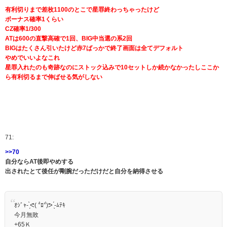
有利切りまで差枚1100のとこで星罪終わっちゃったけど
ボーナス確率1くらい
CZ確率1/300
ATは600の直撃高確で1回、BIG中当選の系2回
BIGはたくさん引いたけど赤7ばっかで終了画面は全てデフォルト
やめでいいよなこれ
星罪入れたのも奇跡なのにストック込みで10セットしか続かなかったしここか
ら有利切るまで伸ばせる気がしない
71:
>>70
自分ならAT後即やめする
出されたとて後任が剛腕だっただけだと自分を納得させる
ｵｼﾞｬ- ̗̀ᕙ( °̀ﾛ°́)ᕗ ̖́-ﾑﾃｷ
今月無敗
+65Ｋ