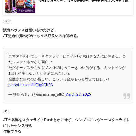
ヴ超えの神堕ループ、4ケタ乗せ続出、最少枚数のコングラ終了画面
etc…
評価＆実践報告
135:
演出バランスは酷いものだけど、
AT開始の演出がめっちゃ格好良いのは認める。
スマスロのレヴュースタァライトはA+ARTが大好きな人には刺さる。ま
たシステムもかなり面白い。
ただボーナスからATに入れるのけっこーきつい気がする…カットインが
1回も発生しないとか普通にあるしね。
台数少な目なのが惜しい。こういう台がもっと増えてほしい！
pic.twitter.com/hIQtq0QK0N
— 笹島あると (@sasashima_alto)
March 27, 2025
161:
ATの名称をスタァライトRushとかにせず、シンプルにレヴュースタァライト
にしたセンス好き
信用できる