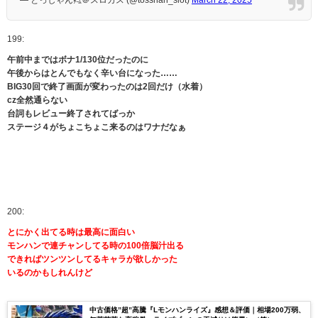
— とっしゃん㌠＠スロカス (@tosshan_slot)
March 22, 2025
199:
午前中まではボナ1/130位だったのに
午後からはとんでもなく辛い台になった……
BIG30回で終了画面が変わったのは2回だけ（水着）
cz全然通らない
台詞もレビュー終了されてばっか
ステージ４がちょこちょこ来るのはワナだなぁ
200:
とにかく出てる時は最高に面白い
モンハンで連チャンしてる時の100倍脳汁出る
できればツンツンしてるキャラが欲しかった
いるのかもしれんけど
中古価格”超”高騰『Lモンハンライズ』感想＆評価｜相場200万弱、