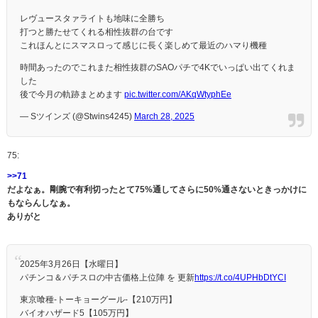
レヴュースタァライトも地味に全勝ち
打つと勝たせてくれる相性抜群の台です
これほんとにスマスロって感じに長く楽しめて最近のハマり機種
時間あったのでこれまた相性抜群のSAOパチで4Kでいっぱい出てくれま
した
後で今月の軌跡まとめます
pic.twitter.com/AKqWtyphEe
— Sツインズ (@Stwins4245)
March 28, 2025
75:
>>71
だよなぁ。剛腕で有利切ったとて75%通してさらに50%通さないときっかけに
もならんしなぁ。
ありがと
2025年3月26日【水曜日】
パチンコ＆パチスロの中古価格上位陣 を 更新
https://t.co/4UPHbDtYCI
東京喰種-トーキョーグール-【210万円】
バイオハザード5【105万円】