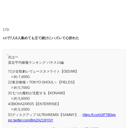
170:
czで7人6人集めても立て続けにハズレて心折れた
次はー
直近平均稼働ランキング パチスロ編
1⃣少女歌劇レヴュースタァライト【OIZUMI】
◽️ 約 7,400G
2⃣東京喰種＜TOKYO GHOUL＞【FIELDS】
◽️ 約 5,700G
3⃣七つの魔剣が支配する【KONAMI】
◽️ 約 5,600G
4⃣BIOHAZARD5【ENTERRISE】
◽️ 約 5,200G
5⃣ディスクアップ ULTRAREMIX【SAMMY】…
https://t.co/rtJiF7B0qp
pic.twitter.com/BmZA219YGY