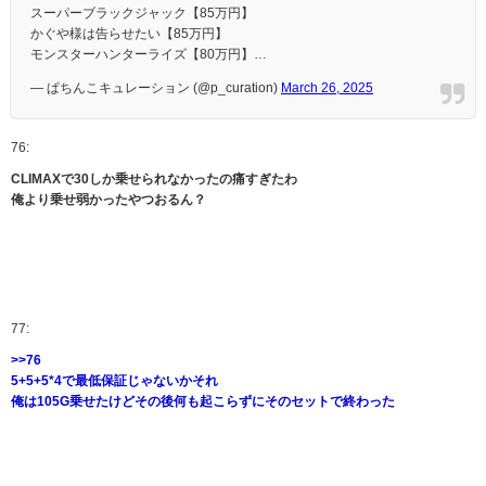
スーパーブラックジャック【85万円】
かぐや様は告らせたい【85万円】
モンスターハンターライズ【80万円】…
— ぱちんこキュレーション (@p_curation)
March 26, 2025
76:
CLIMAXで30しか乗せられなかったの痛すぎたわ
俺より乗せ弱かったやつおるん？
77:
>>76
5+5+5*4で最低保証じゃないかそれ
俺は105G乗せたけどその後何も起こらずにそのセットで終わった