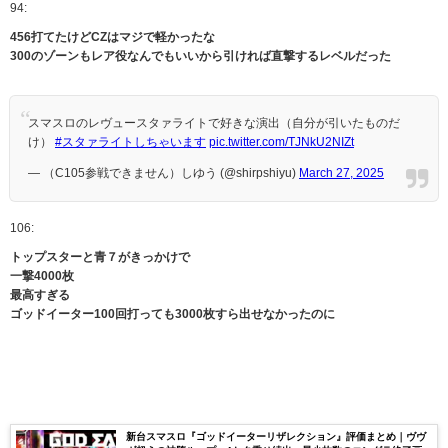
94:
456打てたけどCZはマジで軽かったな
300のゾーンもレア役なんでもいいから引ければ直撃するレベルだった
スマスロのレヴュースタァライトで好きな演出（自分が引いたものだ
け）
#スタァライトしちゃいます
pic.twitter.com/TJNkU2NIZt
— （C105参戦できません）しゆう (@shirpshiyu)
March 27, 2025
106:
トップスターと青７がきっかけで
一撃4000枚
最高すぎる
ゴッドイーター100回打っても3000枚すら出せなかったのに
新台スマスロ『ゴッドイーターリザレクション』評価まとめ｜ヴヴ