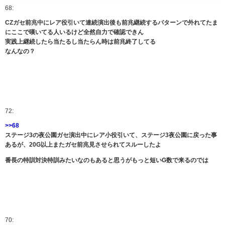
68:
CZガセ前兆中にレア役引いて連続演出後も前兆継続するパターンで外れてたま
にここで嘆いてる人いるけど全然自力で確認できん
実践上継続したら当たるし当たらん時は前兆終了してる
なんなの？
72:
>>68
ステージ3の夜公園ガセ演出中にレア小役引いて、ステージ3夜公園に戻った事
あるが、20G以上またガセ前兆見させられてスルーしたよ
番長の特訓対決特訓みたいなのもあると思うがもっと短いG数で来るのでは
70: