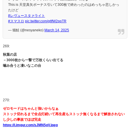
This is 天堂真矢ボーナス引いて300枚で終わったのはめっちゃ悲しかっ
たけど
#レヴュースタァライト
#スマスロ
pic.twitter.com/gtIfW2ppTR
— 猫鮭 (@nesyaneko)
March 14, 2025
269:
秋葉の店
－3000枚から一撃で万枚くらい出てる
噛み合うと凄いなこの台
270:
ゼロモードはちゃんと強いからなぁ
ストック切れるまで全点灯続いて再生産もストック無くなるまで解放されない
し少しの事故でほぼ完走
https://i.imgur.com/sJMN5gV.jpeg