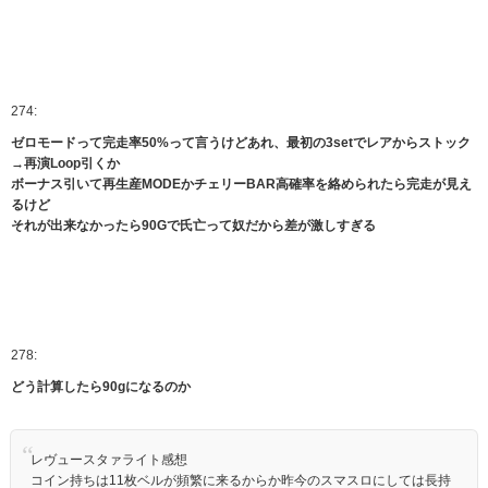
274:
ゼロモードって完走率50%って言うけどあれ、最初の3setでレアからストック
→再演Loop引くか
ボーナス引いて再生産MODEかチェリーBAR高確率を絡められたら完走が見え
るけど
それが出来なかったら90Gで氏亡って奴だから差が激しすぎる
278:
どう計算したら90gになるのか
レヴュースタァライト感想
コイン持ちは11枚ベルが頻繁に来るからか昨今のスマスロにしては長持