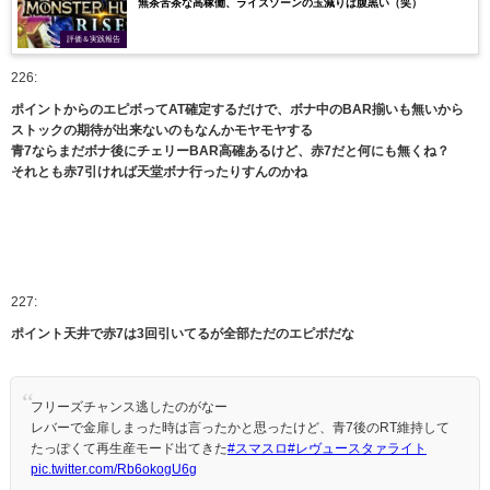
無茶苦茶な高稼働、ライズゾーンの玉減りは腹黒い（笑）
評価＆実践報告
226:
ポイントからのエピボってAT確定するだけで、ボナ中のBAR揃いも無いから
ストックの期待が出来ないのもなんかモヤモヤする
青7ならまだボナ後にチェリーBAR高確あるけど、赤7だと何にも無くね？
それとも赤7引ければ天堂ボナ行ったりすんのかね
227:
ポイント天井で赤7は3回引いてるが全部ただのエピボだな
フリーズチャンス逃したのがなー
レバーで金扉しまった時は言ったかと思ったけど、青7後のRT維持して
たっぽくて再生産モード出てきた
#スマスロ
#レヴュースタァライト
pic.twitter.com/Rb6okogU6g