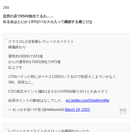
268:
近所の店で8500枚出てるわ……
出る台はとにかくRTがバカスカ入って継続する感じだな
スマスロL少女歌劇レヴュースタァライト
稼働終わり
通常約1000GでAT3連
からの通常約1700G消化でAT3連
以上です
1700ハマった時にボーナス12回引いてるので投資そこまでいかなく、
36k。回収なし。
CZの規定ポイント(穢れ)まさかの1000pt振り分けとかありそう
結局ポイントの解放はなしでした。
pic.twitter.com/53wfphm9fw
— れっかす@パチ垢 (@rekkasslot)
March 19, 2025
レヴュースタァライトのスロット結構面白かったな