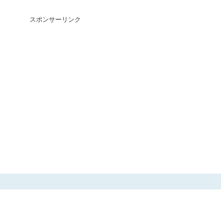
スポンサーリンク