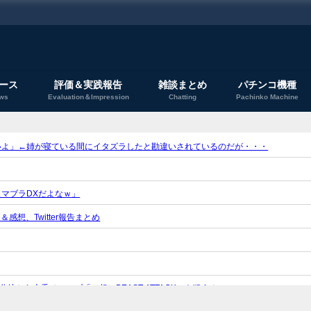
ース
評価＆実践報告
雑談まとめ
パチンコ機種
ws
Evaluation＆Impression
Chatting
Pachinko Machine
いよ」←姉が寝ている間にイタズラしたと勘違いされているのだが・・・
マブラDXだよなｗ」
想、Twitter報告まとめ
岐から上乗せループ「（超）BEAST ATTACK」を狙え！