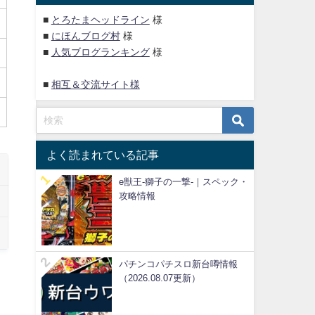
■
とろたまヘッドライン
様
■
にほんブログ村
様
■
人気ブログランキング
様
■
相互＆交流サイト様
よく読まれている記事
e獣王-獅子の一撃-｜スペック・
攻略情報
パチンコパチスロ新台噂情報
（2026.08.07更新）