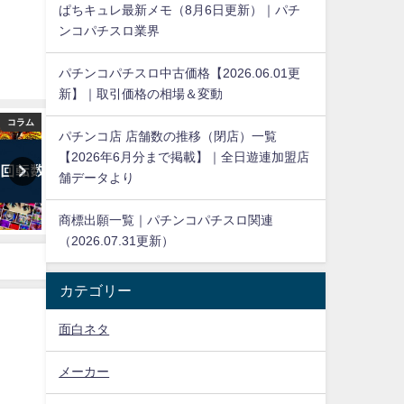
ぱちキュレ最新メモ（8月6日更新）｜パチ
ンコパチスロ業界
パチンコパチスロ中古価格【2026.06.01更
新】｜取引価格の相場＆変動
コラム
演者
パチンコ店 店舗数の推移（閉店）一覧
【2026年6月分まで掲載】｜全日遊連加盟店
舗データより
商標出願一覧｜パチンコパチスロ関連
（2026.07.31更新）
カテゴリー
面白ネタ
メーカー