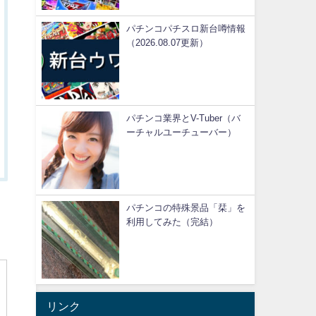
パチンコパチスロ新台噂情報
（2026.08.07更新）
パチンコ業界とV-Tuber（バ
ーチャルユーチューバー）
パチンコの特殊景品「栞」を
利用してみた（完結）
リンク