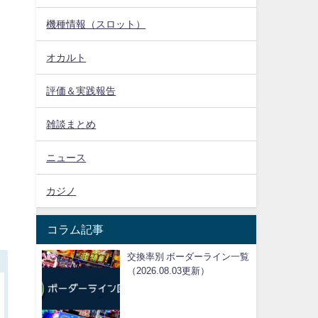
機種情報（スロット）
オカルト
評価＆実践報告
雑談まとめ
ニュース
カジノ
コラム記事
交換率別 ボーダーライン一覧
（2026.08.03更新）