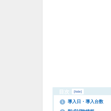
目次
[
hide
]
導入日・導入台数
1