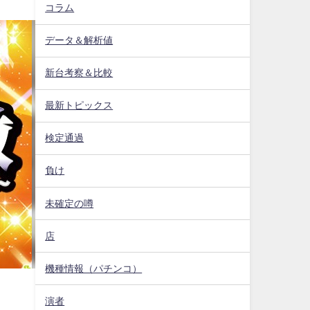
コラム
データ＆解析値
新台考察＆比較
最新トピックス
検定通過
負け
未確定の噂
店
機種情報（パチンコ）
演者