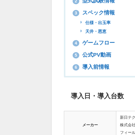
型式試験情報
2
スペック情報
3
仕様・出玉率
天井・恩恵
ゲームフロー
4
公式PV動画
5
導入前情報
6
導入日・導入台数
新日テ
メーカー
株式会
フィー