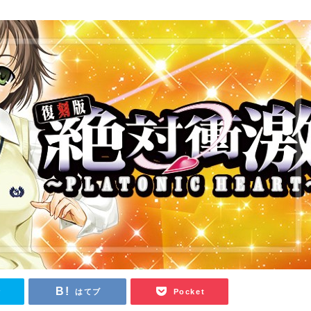
r
はてブ
Pocket