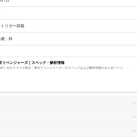
7月7日
台
ートリガー搭載
「纏」枠
京リベンジャーズ｜スペック・解析情報
MMY）社のスマスロ新台「東京リベンジャーズ」のスペックおよび解析情報のまとめページ。...