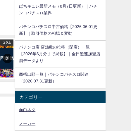
ぱちキュレ最新メモ（8月7日更新）｜パチ
ンコパチスロ業界
パチンコパチスロ中古価格【2026.06.01更
新】｜取引価格の相場＆変動
コラム
ニュース
パチンコ店 店舗数の推移（閉店）一覧
【2026年6月分まで掲載】｜全日遊連加盟店
舗データより
商標出願一覧｜パチンコパチスロ関連
（2026.07.31更新）
カテゴリー
面白ネタ
メーカー