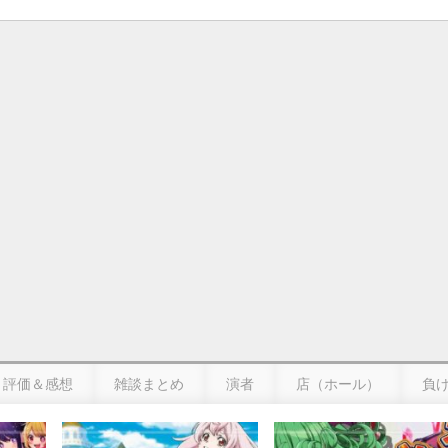
め｜金木犀の幸せ空間、好感触のフェアスタート、原作愛溢れる演出に感動 etc…
1回」「遊技歴20年以上が50％以上」等々…
スロ関連【4月1日】
評価＆感想
雑談まとめ
演者
店（ホール）
負