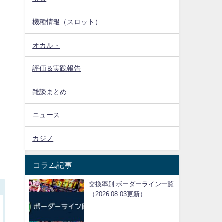
機種情報（スロット）
オカルト
評価＆実践報告
雑談まとめ
ニュース
カジノ
コラム記事
交換率別 ボーダーライン一覧
（2026.08.03更新）