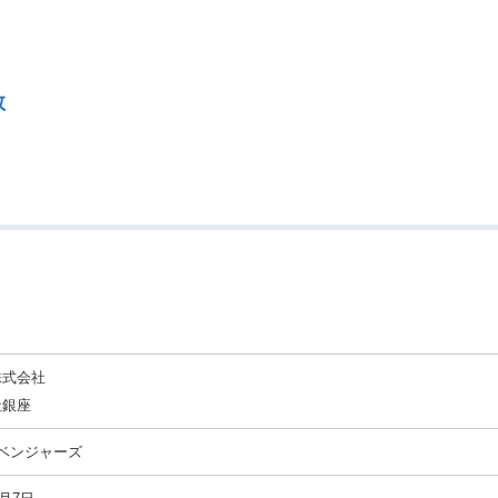
数
株式会社
社銀座
ベンジャーズ