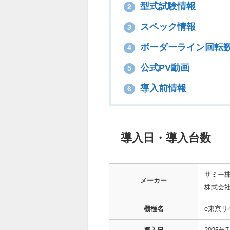
型式試験情報
2
スペック情報
3
ボーダーライン回転
4
公式PV動画
5
導入前情報
6
導入日・導入台数
サミー
メーカー
株式会
機種名
e東京リ