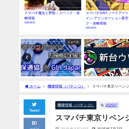
スマパチ魔女と野獣｜スペック・攻
スマパチSAO-ソードアー
略情報
イン-アリシゼーション夜空
2026.08.03
ク・攻略情報
2026.08.03
検定通過
ニュース
ホーム
機種情報（パチンコ）
スマパチ東京リベン
機種情報（パチンコ）
202507
Tweet
スマパチ東京リベン
B!
はてブ