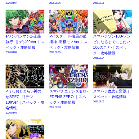
2026.08.07
2026.08.06
2026.08.06
eワンパンマン2-正義
Pバスタード-暗黒の破
スマパチゾン100-ゾン
執行- 甘デジ99Ver.｜ス
壊神- 羽根モノVer.｜ス
ビになるまでにしたい
ペック・攻略情報
ペック・攻略情報
100のこと-｜スペッ
2026.08.06
2026.08.05
ク・攻略情報
2026.08.04
Pうしおととら3-神の
スマパチエデンズゼロ-
スマパチ魔女と野獣｜
せSPEC- 甘デジ
EDENS ZERO-｜スペ
スペック・攻略情報
2026.08.03
100Ver.｜スペック・攻
ック・攻略情報
2026.08.03
略情報
2026.08.04