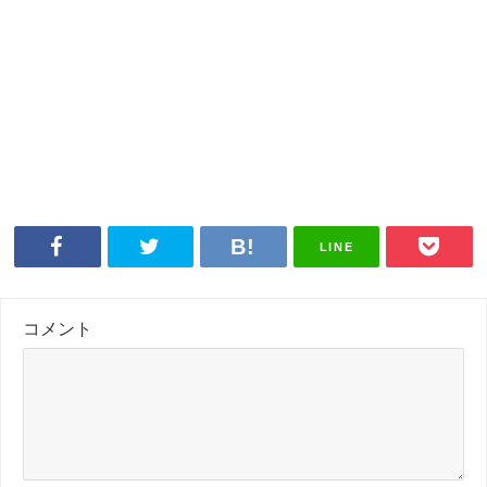
LINE
コメント