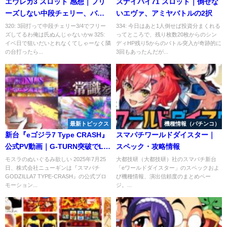
エウレカ3 スロット 感想｜フリ
スナイパイ71 スロット｜倒せな
ーズしない中段チェリー、バケ
いエヴァ、アミヤバトルの2択
からの昇格抽選
320: 3回打って中段チェリー3/4でフリー
334: 今日はあと1人倒せば投資分まくれる
ズしてるわ俺は氏ぬんじゃないかw 325:
ってところで、残り枚数20枚からのシン
イベ日で狙いだいとれなくてしゃーなく隣
ディHP残り5からのバトル突入が奇跡的に
の台打ったら...
3回もあったんだが...
最新トピックス
機種情報（パチンコ）
新台『eゴジラ7 Type CRASH』
スマパチワールドダイスター｜
公式PV動画｜G-TURN突破でLT
スペック・攻略情報
確定、ULTIMATE CHARGE「平
モスラのぬいぐるみ欲しい 2025年7月25
大都技研（大都技研）社のスマパチ新台
日、株式会社ニューギンは『スマパチ
「eワールドダイスター」のスペックおよ
均3000個」搭載
GODZILLA7 TYPE-CRASH』の公式プロ
び機種情報、演出信頼度のまとめペー
モーション...
ジ。...