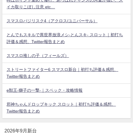
時はポイント集めで修行、あっぱれチャンスの河童が強い、ス
イカ取りこぼし注意 etc…
スマスロバジリスク4（アクロス/ユニバーサル）
とんでもスキルで異世界放浪メシ-とんスキ- スロット｜初打ち
評価＆感想、Twitter報告まとめ
スマスロ推しの子（フィールズ）
ストリートファイター6 スマスロ新台｜初打ち評価＆感想、
Twitter報告まとめ
e獣王-獅子の一撃-｜スペック・攻略情報
邪神ちゃんドロップキック スロット｜初打ち評価＆感想、
Twitter報告まとめ
2026年9月新台