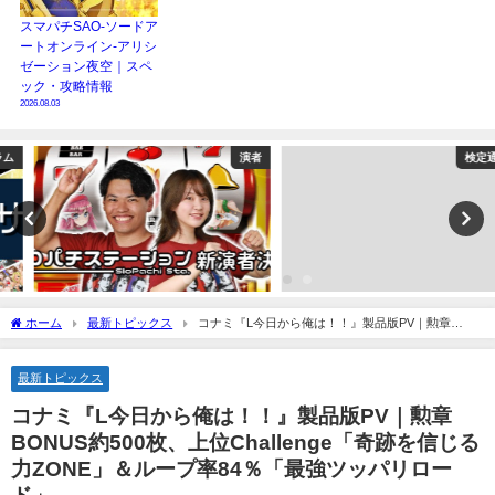
スマパチSAO-ソードア
ートオンライン-アリシ
ゼーション夜空｜スペ
ック・攻略情報
2026.08.03
演者
検定通過
ホーム
最新トピックス
コナミ『L今日から俺は！！』製品版PV｜勲章
BONUS約500枚、上位Challenge「奇跡を信じる力ZONE」＆ループ率84％「最強ツッ
パリロード」
最新トピックス
コナミ『L今日から俺は！！』製品版PV｜勲章
BONUS約500枚、上位Challenge「奇跡を信じる
力ZONE」＆ループ率84％「最強ツッパリロー