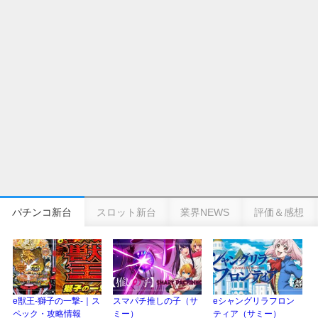
乗せループ「（超）BEAST ATTACK」を狙え！
eSAOアリシゼーション夜空『ファン試打会』感想＆画像報告まとめ｜金木犀
の幸せ空間、好感触のフェアスタート、原作愛溢れる演出に感動 etc…
日遊協、ファン調査2025を発表｜使用金額中央値「1万円-3万円/1回」「遊技
歴20年以上が50％以上」等々…
【2025年】エイプリルフール話題（ネタ）まとめ｜ぱちんこパチスロ関連【4
月1日】
パチンコ新台
スロット新台
業界NEWS
評価＆感想
e獣王-獅子の一撃-｜ス
スマパチ推しの子（サ
eシャングリラフロン
ペック・攻略情報
ミー）
ティア（サミー）