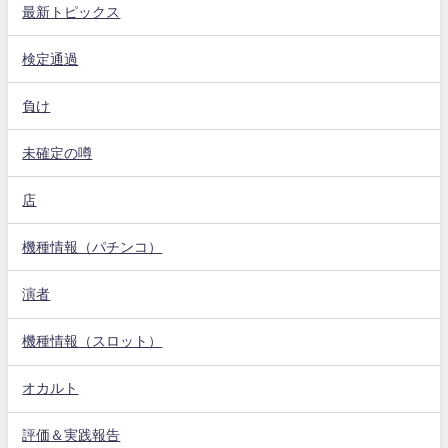
最新トピックス
検定通過
負け
未確定の噂
店
機種情報（パチンコ）
演者
機種情報（スロット）
オカルト
評価＆実践報告