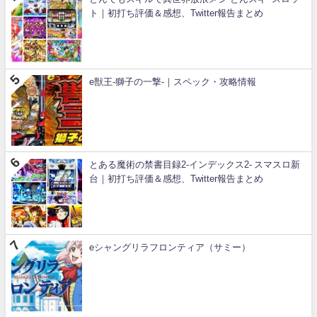
ト｜初打ち評価＆感想、Twitter報告まとめ
e獣王-獅子の一撃-｜スペック・攻略情報
とある魔術の禁書目録2-インデックス2- スマスロ新
台｜初打ち評価＆感想、Twitter報告まとめ
eシャングリラフロンティア（サミー）