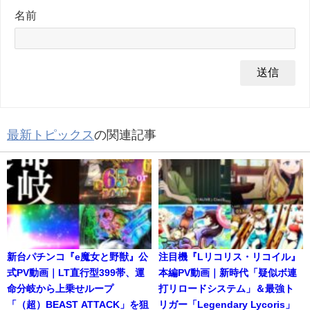
名前
最新トピックス
の関連記事
新台パチンコ『e魔女と野獣』公
注目機『Lリコリス・リコイル』
式PV動画｜LT直行型399帯、運
本編PV動画｜新時代「疑似ボ連
命分岐から上乗せループ
打リロードシステム」＆最強ト
「（超）BEAST ATTACK」を狙
リガー「Legendary Lycoris」