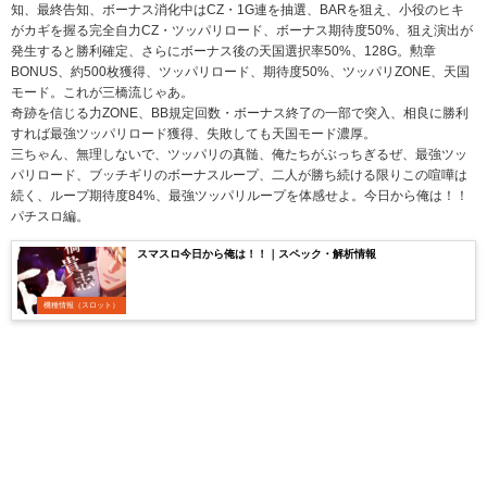
知、最終告知、ボーナス消化中はCZ・1G連を抽選、BARを狙え、小役のヒキ
がカギを握る完全自力CZ・ツッパリロード、ボーナス期待度50%、狙え演出が
発生すると勝利確定、さらにボーナス後の天国選択率50%、128G。勲章
BONUS、約500枚獲得、ツッパリロード、期待度50%、ツッパリZONE、天国
モード。これが三橋流じゃあ。
奇跡を信じる力ZONE、BB規定回数・ボーナス終了の一部で突入、相良に勝利
すれば最強ツッパリロード獲得、失敗しても天国モード濃厚。
三ちゃん、無理しないで、ツッパリの真髄、俺たちがぶっちぎるぜ、最強ツッ
パリロード、ブッチギリのボーナスループ、二人が勝ち続ける限りこの喧嘩は
続く、ループ期待度84%、最強ツッパリループを体感せよ。今日から俺は！！
パチスロ編。
スマスロ今日から俺は！！｜スペック・解析情報
機種情報（スロット）