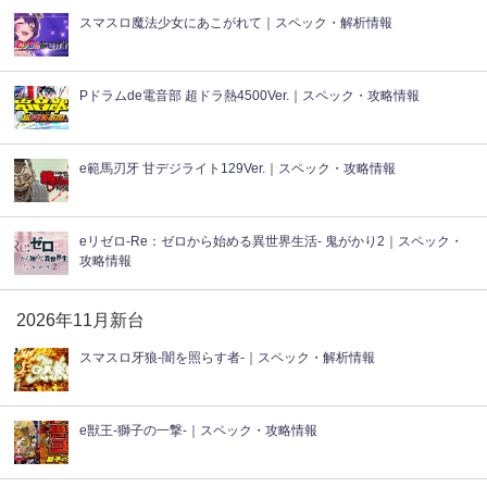
スマスロ魔法少女にあこがれて｜スペック・解析情報
Pドラムde電音部 超ドラ熱4500Ver.｜スペック・攻略情報
e範馬刃牙 甘デジライト129Ver.｜スペック・攻略情報
eリゼロ-Re：ゼロから始める異世界生活- 鬼がかり2｜スペック・
攻略情報
2026年11月新台
スマスロ牙狼-闇を照らす者-｜スペック・解析情報
e獣王-獅子の一撃-｜スペック・攻略情報