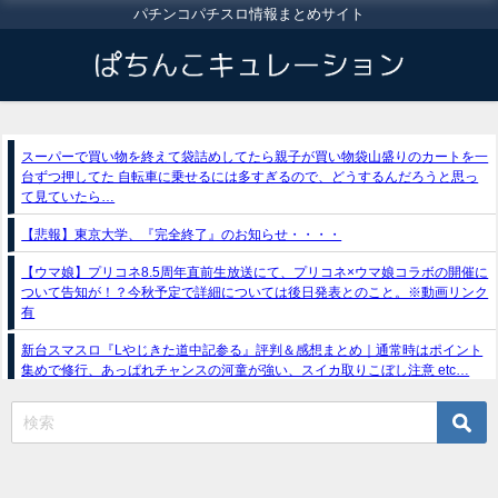
パチンコパチスロ情報まとめサイト
スーパーで買い物を終えて袋詰めしてたら親子が買い物袋山盛りのカートを一
台ずつ押してた 自転車に乗せるには多すぎるので、どうするんだろうと思っ
て見ていたら…
【悲報】東京大学、『完全終了』のお知らせ・・・・
【ウマ娘】プリコネ8.5周年直前生放送にて、プリコネ×ウマ娘コラボの開催に
ついて告知が！？今秋予定で詳細については後日発表とのこと。※動画リンク
有
新台スマスロ『Lやじきた道中記参る』評判＆感想まとめ｜通常時はポイント
集めで修行、あっぱれチャンスの河童が強い、スイカ取りこぼし注意 etc…
スマスロバジリスク4（アクロス/ユニバーサル）
e獣王-獅子の一撃-｜スペック・攻略情報
新台パチンコ『e魔女と野獣』公式PV動画｜LT直行型399帯、運命分岐から上