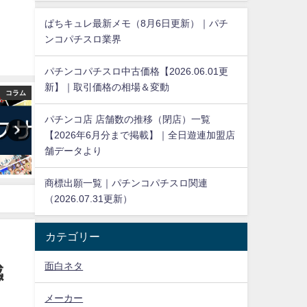
ぱちキュレ最新メモ（8月6日更新）｜パチ
ンコパチスロ業界
パチンコパチスロ中古価格【2026.06.01更
新】｜取引価格の相場＆変動
ニュース
演者
パチンコ店 店舗数の推移（閉店）一覧
【2026年6月分まで掲載】｜全日遊連加盟店
舗データより
商標出願一覧｜パチンコパチスロ関連
（2026.07.31更新）
カテゴリー
面白ネタ
感
メーカー