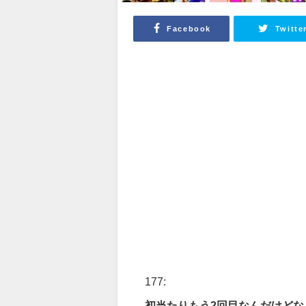
Facebook
Twitte
177:
初当たりもう2回目なんだけどな