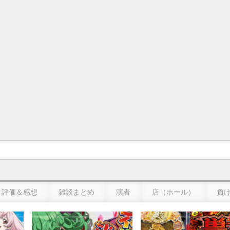
め｜金木犀の幸せ空間、好感触のフェアスタート、原作愛溢れる演出に感動 etc…
1回」「遊技歴20年以上が50％以上」等々…
スロ関連【4月1日】
評価＆感想
雑談まとめ
演者
店（ホール）
負