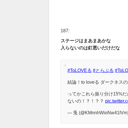
187:
ステージはまあまあかな
入らないのは釘悪いだけだな
#ToLOVEる
#とらぶる
#To
結論！to loveる ダークネ
ってかこれら振り分け15%
ないの！？！？？
pic.twitte
— 兎 (@KMnnhWioNw41IVm