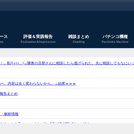
ース
評価＆実践報告
雑談まとめ
パチンコ機種
ws
Evaluation＆Impression
Chatting
Pachinko Machine
ﾘｰ！」私(ﾋｨｨｨ…)→隣奥の旦那さんに相談したら逃げられた。夫に相談してもなに
ねー。内容は全く変わらないから」→結果ｗｗｗ
r報告まとめ
ク・解析情報
岐から上乗せループ「（超）BEAST ATTACK」を狙え！