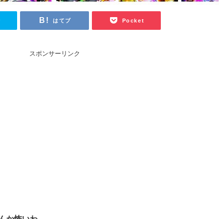
r
はてブ
Pocket
スポンサーリンク
んか怖いわ