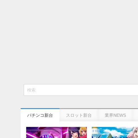
eSAOアリシゼーション夜空『ファン試打会』感想＆画像報告まと
日遊協、ファン調査2025を発表｜使用金額中央値「1万円-3万円/
【2025年】エイプリルフール話題（ネタ）まとめ｜ぱちんこパチ
パチンコ新台
スロット新台
業界NEWS