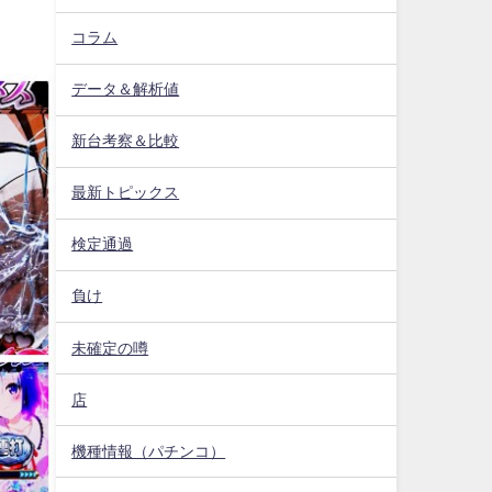
コラム
データ＆解析値
新台考察＆比較
最新トピックス
検定通過
負け
未確定の噂
店
機種情報（パチンコ）