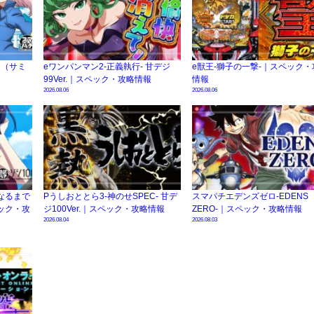
ア（サミ
eワンパンマン2-正義執行- 甘デジ
e獣王-獅子の一撃-｜スペック・
99Ver.｜スペック・攻略情報
情報
2026.08.06
2026.08.06
なるまで
Pうしおととら3-神のせSPEC- 甘デ
スマパチエデンズゼロ-EDENS
ック・攻
ジ100Ver.｜スペック・攻略情報
ZERO-｜スペック・攻略情報
2026.08.04
2026.08.03