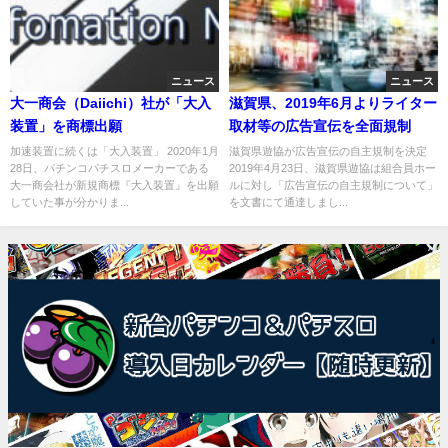
ニュース
ニュース
大一商会（Daiichi）社が「大入
滋賀県、2019年6月よりライター
装置」を商標出願
取材等の広告宣伝を全面規制
加速装置に続くは「大入装置」 2020年1月
滋賀県遊協が広告宣伝の自主規制を決定
28日、パチンコパチスロメーカーである
2019年4月23日、滋賀県遊協は組合員ホー
大一商会社が新規商標『大入装置』を出願
ルに対し「広告宣伝の自主規制について」
していた事が分かりま...
を文書にて通達しまし...