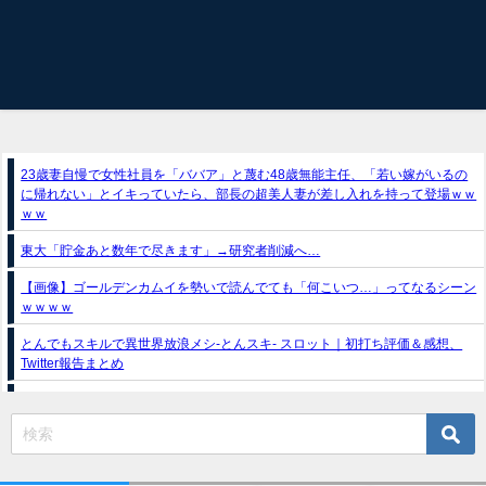
23歳妻自慢で女性社員を「ババア」と蔑む48歳無能主任、「若い嫁がいるの
に帰れない」とイキっていたら、部長の超美人妻が差し入れを持って登場ｗｗ
ｗｗ
東大「貯金あと数年で尽きます」→研究者削減へ…
【画像】ゴールデンカムイを勢いで読んでても「何こいつ…」ってなるシーン
ｗｗｗｗ
とんでもスキルで異世界放浪メシ-とんスキ- スロット｜初打ち評価＆感想、
Twitter報告まとめ
スマスロ推しの子（フィールズ）
e獣王-獅子の一撃-｜スペック・攻略情報
新台パチンコ『e魔女と野獣』公式PV動画｜LT直行型399帯、運命分岐から上