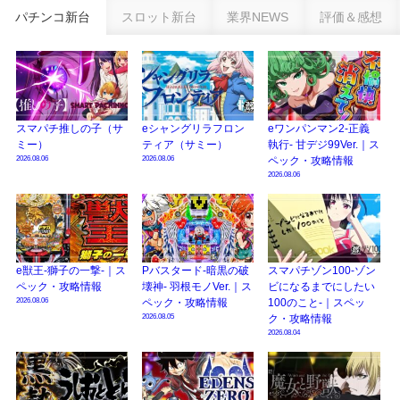
乗せループ「（超）BEAST ATTACK」を狙え！
パチンコ新台
スロット新台
業界NEWS
評価＆感想
eSAOアリシゼーション夜空『ファン試打会』感想＆画像報告まとめ｜金木犀
の幸せ空間、好感触のフェアスタート、原作愛溢れる演出に感動 etc…
日遊協、ファン調査2025を発表｜使用金額中央値「1万円-3万円/1回」「遊技
歴20年以上が50％以上」等々…
スマパチ推しの子（サ
eシャングリラフロン
eワンパンマン2-正義
【2025年】エイプリルフール話題（ネタ）まとめ｜ぱちんこパチスロ関連【4
ミー）
ティア（サミー）
執行- 甘デジ99Ver.｜ス
月1日】
2026.08.06
2026.08.06
ペック・攻略情報
2026.08.06
e獣王-獅子の一撃-｜ス
Pバスタード-暗黒の破
スマパチゾン100-ゾン
ペック・攻略情報
壊神- 羽根モノVer.｜ス
ビになるまでにしたい
2026.08.06
ペック・攻略情報
100のこと-｜スペッ
2026.08.05
ク・攻略情報
2026.08.04