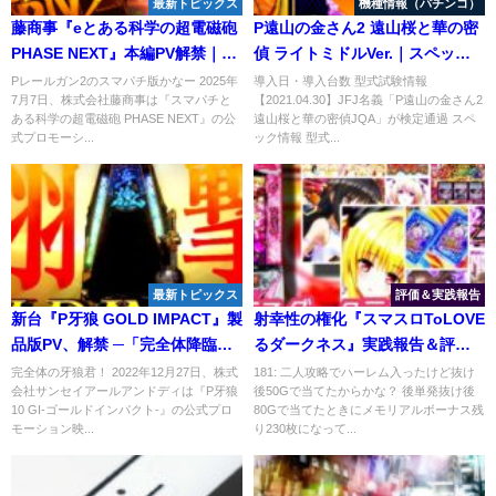
最新トピックス
機種情報（パチンコ）
藤商事『eとある科学の超電磁砲
P遠山の金さん2 遠山桜と華の密
PHASE NEXT』本編PV解禁｜生
偵 ライトミドルVer.｜スペッ
まれ変わった新生レールガン、
ク・攻略情報
Pレールガン2のスマパチ版かなー 2025年
導入日・導入台数 型式試験情報
7月7日、株式会社藤商事は『スマパチと
【2021.04.30】JFJ名義「P遠山の金さん2
LT継続率77％、OVER DRIVE発
ある科学の超電磁砲 PHASE NEXT』の公
遠山桜と華の密偵JQA」が検定通過 スペ
動で3000個以上を目指せ！
式プロモーシ...
ック情報 型式...
最新トピックス
評価＆実践報告
新台『P牙狼 GOLD IMPACT』製
射幸性の権化『スマスロToLOVE
品版PV、解禁 ─「完全体降臨、
るダークネス』実践報告＆評価
三種の超体感で王者に死角ナ
｜▲5,000枚→10,000枚超の出玉
完全体の牙狼君！ 2022年12月27日、株式
181: 二人攻略でハーレム入ったけど抜け
会社サンセイアールアンドディは『P牙狼
後50Gで当てたからかな？ 後単発抜け後
シ！」
グラフ、ST当選で63枚END画
10 GI-ゴールドインパクト-』の公式プロ
80Gで当てたときにメモリアルボーナス残
像、まさにギャンブル…
モーション映...
り230枚になって...