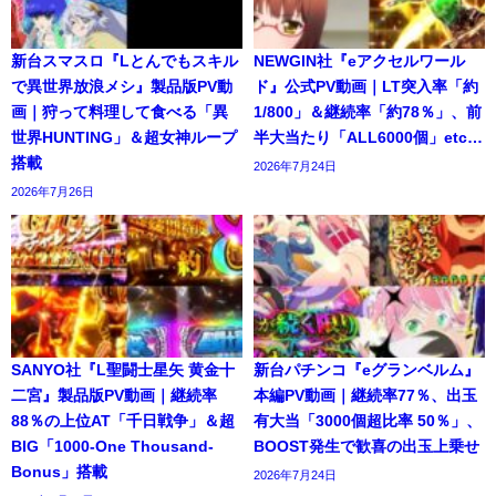
新台スマスロ『Lとんでもスキル
NEWGIN社『eアクセルワール
で異世界放浪メシ』製品版PV動
ド』公式PV動画｜LT突入率「約
画｜狩って料理して食べる「異
1/800」＆継続率「約78％」、前
世界HUNTING」＆超女神ループ
半大当たり「ALL6000個」etc…
搭載
2026年7月24日
2026年7月26日
SANYO社『L聖闘士星矢 黄金十
新台パチンコ『eグランベルム』
二宮』製品版PV動画｜継続率
本編PV動画｜継続率77％、出玉
88％の上位AT「千日戦争」＆超
有大当「3000個超比率 50％」、
BIG「1000-One Thousand-
BOOST発生で歓喜の出玉上乗せ
Bonus」搭載
2026年7月24日