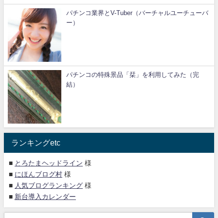
パチンコ業界とV-Tuber（バーチャルユーチューバ
ー）
パチンコの特殊景品「栞」を利用してみた（完
結）
ランキングetc
■
とろたまヘッドライン
様
■
にほんブログ村
様
■
人気ブログランキング
様
■
新台導入カレンダー