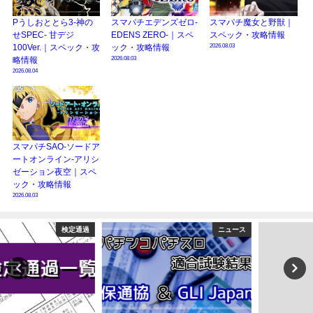
Pうしおととら3-神の
スマパチエデンズゼロ-
スマパチ魔女と野獣｜
せSPEC- 甘デジ
EDENS ZERO-｜スペ
スペック・攻略情報
2026.08.03
100Ver.｜スペック・攻
ック・攻略情報
2026.08.03
略情報
2026.08.04
スマパチSAO-ソードア
ートオンライン-アリシ
ゼーション夜空｜スペ
ック・攻略情報
2026.08.03
ニュース
演者