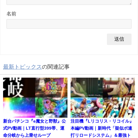
名前
最新トピックス
の関連記事
新台パチンコ『e魔女と野獣』公
注目機『Lリコリス・リコイル』
式PV動画｜LT直行型399帯、運
本編PV動画｜新時代「疑似ボ連
命分岐から上乗せループ
打リロードシステム」＆最強ト