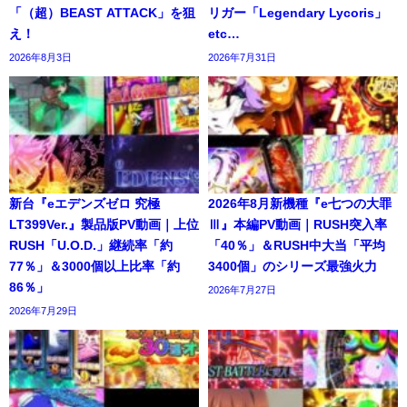
「（超）BEAST ATTACK」を狙
リガー「Legendary Lycoris」
え！
etc…
2026年8月3日
2026年7月31日
新台『eエデンズゼロ 究極
2026年8月新機種『e七つの大罪
LT399Ver.』製品版PV動画｜上位
Ⅲ』本編PV動画｜RUSH突入率
RUSH「U.O.D.」継続率「約
「40％」＆RUSH中大当「平均
77％」＆3000個以上比率「約
3400個」のシリーズ最強火力
86％」
2026年7月27日
2026年7月29日