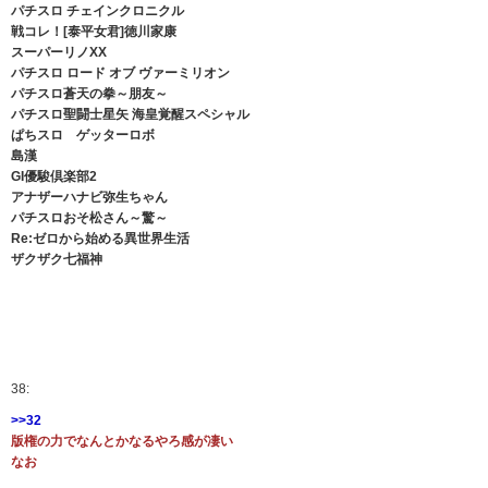
パチスロ チェインクロニクル
戦コレ！[泰平女君]徳川家康
スーパーリノXX
パチスロ ロード オブ ヴァーミリオン
パチスロ蒼天の拳～朋友～
パチスロ聖闘士星矢 海皇覚醒スペシャル
ぱちスロ ゲッターロボ
島漢
GI優駿倶楽部2
アナザーハナビ弥生ちゃん
パチスロおそ松さん～驚～
Re:ゼロから始める異世界生活
ザクザク七福神
38:
>>32
版権の力でなんとかなるやろ感が凄い
なお