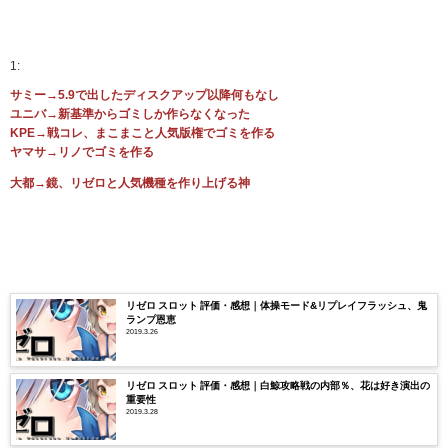
1:
サミー→5.9で出したディスクアップ以降何もなし
ユニバ→新基準からゴミしか作らなくなった
KPE→戦コレ、まこまこと人気版権でゴミを作る
ヤマサ→リノでゴミを作る
大都→鏡、リゼロと人気機種を作り上げる神
リゼロ スロット 評価・感想｜体操モード&リプレイフラッシュ、鬼
ランプ恩恵
2019.3.26
リゼロ スロット 評価・感想｜白鯨攻略戦の内部％、花は好き演出の
重要性
2019.3.28