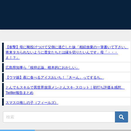
【衝撃】母に靴投げつけて父側に逃亡した妹「相続放棄の一筆書いて下さい。
将来タカられないように貴女たちとは縁を切りたいんです」母「・・・
え！？」
広島県知事ら「核抑止論、根本的におかしい」
【ウマ娘】夜に食べるアイスおいち！「きーん」ってするち。
とんでもスキルで異世界放浪メシ-とんスキ- スロット｜初打ち評価＆感想、
Twitter報告まとめ
スマスロ推しの子（フィールズ）
e獣王-獅子の一撃-｜スペック・攻略情報
新台パチンコ『e魔女と野獣』公式PV動画｜LT直行型399帯、運命分岐から上
乗せループ「（超）BEAST ATTACK」を狙え！