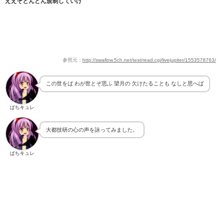
ええぞどんどん規制していけ
参照元：
http://swallow.5ch.net/test/read.cgi/livejupiter/1553578763/
この世をば わが世とぞ思ふ 望月の 欠けたることも なしと思へば
ぱちキュレ
大都技研の心の声を詠ってみました。
ぱちキュレ