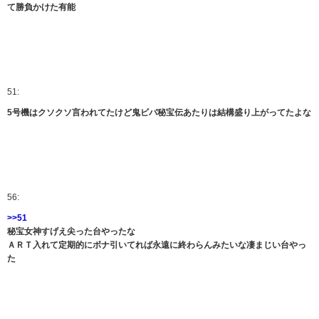
て勝負かけた有能
51:
5号機はクソクソ言われてたけど鬼ビバ秘宝伝あたりは結構盛り上がってたよな
56:
>>51
秘宝女神すげえ尖った台やったな
ＡＲＴ入れて定期的にボナ引いてれば永遠に終わらんみたいな凄まじい台やっ
た