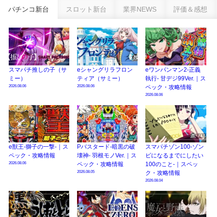
パチンコ新台
スロット新台
業界NEWS
評価＆感想
eSAOアリシゼーション夜空『ファン試打会』感想＆画像報告まとめ｜金木犀
の幸せ空間、好感触のフェアスタート、原作愛溢れる演出に感動 etc…
日遊協、ファン調査2025を発表｜使用金額中央値「1万円-3万円/1回」「遊技
歴20年以上が50％以上」等々…
【2025年】エイプリルフール話題（ネタ）まとめ｜ぱちんこパチスロ関連【4
スマパチ推しの子（サ
eシャングリラフロン
eワンパンマン2-正義
月1日】
ミー）
ティア（サミー）
執行- 甘デジ99Ver.｜ス
2026.08.06
2026.08.06
ペック・攻略情報
2026.08.06
e獣王-獅子の一撃-｜ス
Pバスタード-暗黒の破
スマパチゾン100-ゾン
ペック・攻略情報
壊神- 羽根モノVer.｜ス
ビになるまでにしたい
2026.08.06
ペック・攻略情報
100のこと-｜スペッ
2026.08.05
ク・攻略情報
2026.08.04