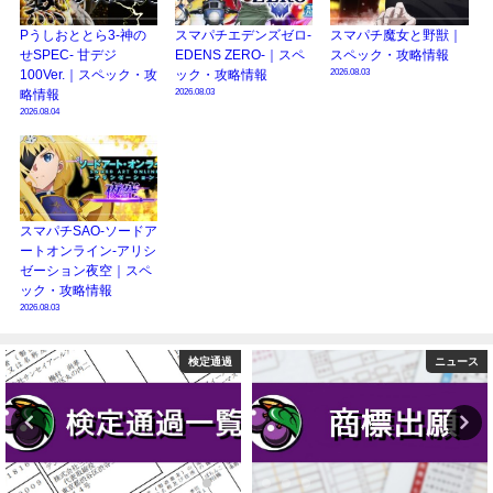
Pうしおととら3-神の
スマパチエデンズゼロ-
スマパチ魔女と野獣｜
せSPEC- 甘デジ
EDENS ZERO-｜スペ
スペック・攻略情報
2026.08.03
100Ver.｜スペック・攻
ック・攻略情報
2026.08.03
略情報
2026.08.04
スマパチSAO-ソードア
ートオンライン-アリシ
ゼーション夜空｜スペ
ック・攻略情報
2026.08.03
ニュース
コラム