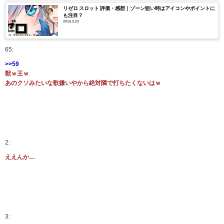
リゼロ スロット 評価・感想｜ゾーン狙い時はアイコンやポイントに
も注目？
2019.3.23
65:
>>59
獣ｗ王ｗ
あのクソみたいな歌嫌いやから絶対隣で打ちたくないはｗ
2:
ええんか…
3: