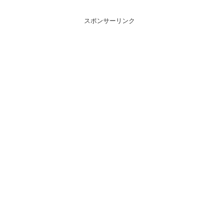
スポンサーリンク