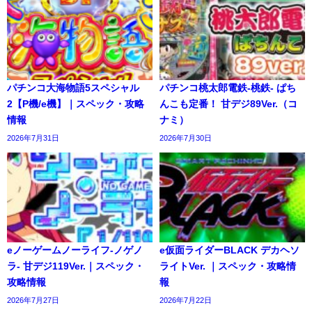
パチンコ大海物語5スペシャル
パチンコ桃太郎電鉄-桃鉄- ぱち
2【P機/e機】｜スペック・攻略
んこも定番！ 甘デジ89Ver.（コ
情報
ナミ）
2026年7月31日
2026年7月30日
eノーゲームノーライフ-ノゲノ
e仮面ライダーBLACK デカヘソ
ラ- 甘デジ119Ver.｜スペック・
ライトVer. ｜スペック・攻略情
攻略情報
報
2026年7月27日
2026年7月22日