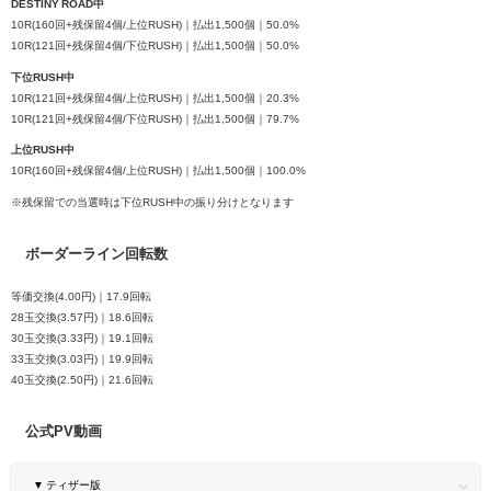
DESTINY ROAD中
10R(160回+残保留4個/上位RUSH)｜払出1,500個｜50.0%
10R(121回+残保留4個/下位RUSH)｜払出1,500個｜50.0%
下位RUSH中
10R(121回+残保留4個/上位RUSH)｜払出1,500個｜20.3%
10R(121回+残保留4個/下位RUSH)｜払出1,500個｜79.7%
上位RUSH中
10R(160回+残保留4個/上位RUSH)｜払出1,500個｜100.0%
※残保留での当選時は下位RUSH中の振り分けとなります
ボーダーライン回転数
等価交換(4.00円)｜17.9回転
28玉交換(3.57円)｜18.6回転
30玉交換(3.33円)｜19.1回転
33玉交換(3.03円)｜19.9回転
40玉交換(2.50円)｜21.6回転
公式PV動画
▼ ティザー版