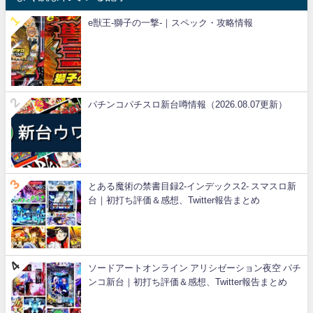
e獣王-獅子の一撃-｜スペック・攻略情報
パチンコパチスロ新台噂情報（2026.08.07更新）
とある魔術の禁書目録2-インデックス2- スマスロ新
台｜初打ち評価＆感想、Twitter報告まとめ
ソードアートオンライン アリシゼーション夜空 パチ
ンコ新台｜初打ち評価＆感想、Twitter報告まとめ