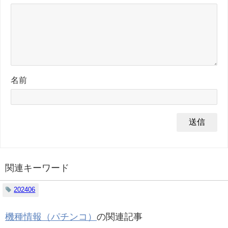
名前
関連キーワード
202406
機種情報（パチンコ）
の関連記事