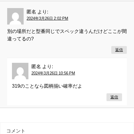
匿名
より:
2024年3月26日 2:02 PM
別の場所だと型番同じでスペック違うんだけどここが間
違ってるの?
返信
匿名
より:
2024年3月26日 10:56 PM
319のことなら図柄揃い確率だよ
返信
コメント