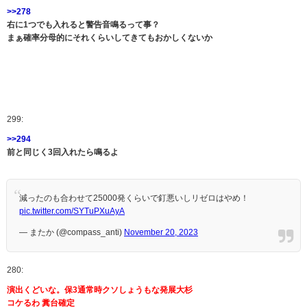
>>278
右に1つでも入れると警告音鳴るって事？
まぁ確率分母的にそれくらいしてきてもおかしくないか
299:
>>294
前と同じく3回入れたら鳴るよ
減ったのも合わせて25000発くらいで釘悪いしリゼロはやめ！
pic.twitter.com/SYTuPXuAyA
— またか (@compass_anti)
November 20, 2023
280:
演出くどいな。保3通常時クソしょうもな発展大杉
コケるわ 糞台確定