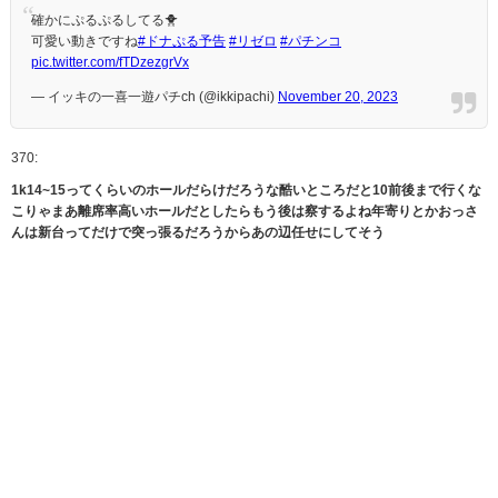
確かにぷるぷるしてる🐥
可愛い動きですね
#ドナぷる予告
#リゼロ
#パチンコ
pic.twitter.com/fTDzezgrVx
— イッキの一喜一遊パチch (@ikkipachi)
November 20, 2023
370:
1k14~15ってくらいのホールだらけだろうな酷いところだと10前後まで行くな
こりゃまあ離席率高いホールだとしたらもう後は察するよね年寄りとかおっさ
んは新台ってだけで突っ張るだろうからあの辺任せにしてそう