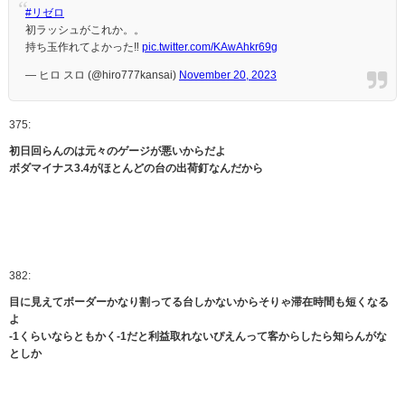
#リゼロ
初ラッシュがこれか。。
持ち玉作れてよかった‼️
pic.twitter.com/KAwAhkr69g
— ヒロ スロ (@hiro777kansai)
November 20, 2023
375:
初日回らんのは元々のゲージが悪いからだよ
ボダマイナス3.4がほとんどの台の出荷釘なんだから
382:
目に見えてボーダーかなり割ってる台しかないからそりゃ滞在時間も短くなる
よ
-1くらいならともかく-1だと利益取れないぴえんって客からしたら知らんがな
としか