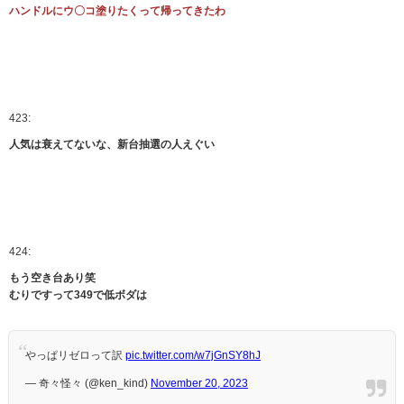
ハンドルにウ〇コ塗りたくって帰ってきたわ
423:
人気は衰えてないな、新台抽選の人えぐい
424:
もう空き台あり笑
むりですって349で低ボダは
やっぱリゼロって訳
pic.twitter.com/w7jGnSY8hJ
— 奇々怪々 (@ken_kind)
November 20, 2023