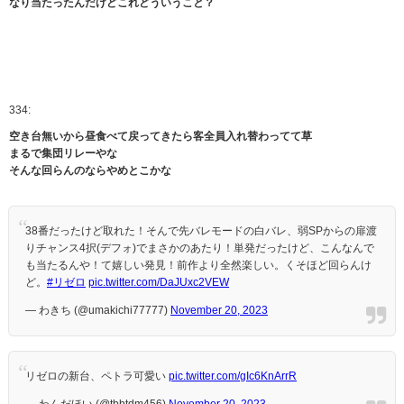
なり当たったんだけどこれどういうこと？
334:
空き台無いから昼食べて戻ってきたら客全員入れ替わってて草
まるで集団リレーやな
そんな回らんのならやめとこかな
38番だったけど取れた！そんで先バレモードの白バレ、弱SPからの扉渡
りチャンス4択(デフォ)でまさかのあたり！単発だったけど、こんなんで
も当たるんや！て嬉しい発見！前作より全然楽しい。くそほど回らんけ
ど。
#リゼロ
pic.twitter.com/DaJUxc2VEW
— わきち (@umakichi77777)
November 20, 2023
リゼロの新台、ペトラ可愛い
pic.twitter.com/gIc6KnArrR