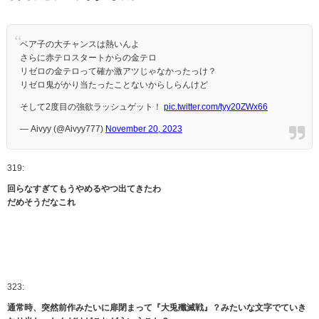
ベア子の大チャンスは熱いんよ
さらに赤テロスタートからの金テロ
リゼロの金テロって確か激アツじゃなかったっけ？
リゼロ鬼がかり当たったことないからしらんけど
そして2度目の強欲ラッシュゲット！
pic.twitter.com/tyy20ZWx66
— Aivyy (@Aivyy777)
November 20, 2023
319:
回らなすぎてもうやめるやつ出てきたわ
だめそうだなこれ
323:
通常時、突然前作みたいに扉閉まって『大兎殲滅戦』？みたいな文字でていき