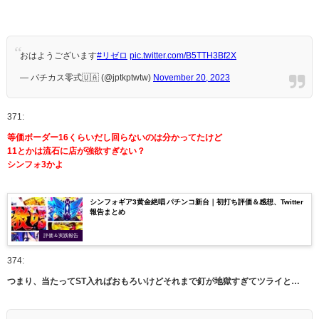
おはようございます
#リゼロ
pic.twitter.com/B5TTH3Bf2X
— パチカス零式🇺🇦 (@jptkptwtw)
November 20, 2023
371:
等価ボーダー16くらいだし回らないのは分かってたけど
11とかは流石に店が強欲すぎない？
シンフォ3かよ
シンフォギア3黄金絶唱 パチンコ新台｜初打ち評価＆感想、Twitter
報告まとめ
評価＆実践報告
374:
つまり、当たってST入ればおもろいけどそれまで釘が地獄すぎてツライと…