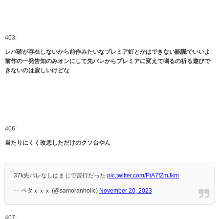
403:
レバ確が存在しないから前作みたいなプレミア虹とかはできない認識でいいよ
前作の一発告知のみオンにして先バレからプレミアに変えて鳴るの祈る遊びで
きないのは寂しいけどな
406:
当たりにくく改悪しただけのクソ台やん
37k先バレなしはまじで苦行だった
pic.twitter.com/PiA7fZmJkm
— ペタｘｘｘ (@samoranholic)
November 20, 2023
407: