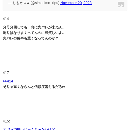
— しもカス⚙️ (@simosimo_ripu)
November 20, 2023
414:
分母分回しても一向に先バレが来ねぇ…
周りはなりまくってんのに可笑しいよ…
先バレの確率も重くなってんのか？
417:
>>414
そりゃ重くならんと信頼度落ちるだろw
415:
エヴァで良いじゃんじゃないけど