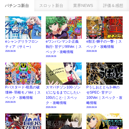
乗せループ「（超）BEAST ATTACK」を狙え！
パチンコ新台
スロット新台
業界NEWS
評価＆感想
eSAOアリシゼーション夜空『ファン試打会』感想＆画像報告まとめ｜金木犀
の幸せ空間、好感触のフェアスタート、原作愛溢れる演出に感動 etc…
日遊協、ファン調査2025を発表｜使用金額中央値「1万円-3万円/1回」「遊技
歴20年以上が50％以上」等々…
eシャングリラフロン
eワンパンマン2-正義
e獣王-獅子の一撃-｜ス
【2025年】エイプリルフール話題（ネタ）まとめ｜ぱちんこパチスロ関連【4
ティア（サミー）
執行- 甘デジ99Ver.｜ス
ペック・攻略情報
月1日】
2026.08.06
2026.08.06
ペック・攻略情報
2026.08.06
Pバスタード-暗黒の破
スマパチゾン100-ゾン
Pうしおととら3-神の
壊神- 羽根モノVer.｜ス
ビになるまでにしたい
せSPEC- 甘デジ
ペック・攻略情報
100のこと-｜スペッ
100Ver.｜スペック・攻
2026.08.05
ク・攻略情報
略情報
2026.08.04
2026.08.04