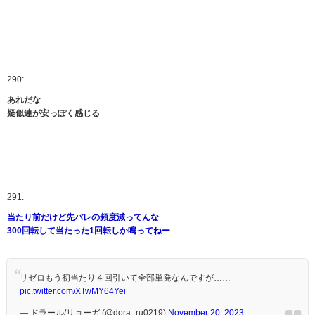
290:
あれだな
疑似連が安っぽく感じる
291:
当たり前だけど先バレの頻度減ってんな
300回転して当たった1回転しか鳴ってねー
リゼロもう初当たり４回引いて全部単発なんですが……
pic.twitter.com/XTwMY64Yei
— ドラール/リョーガ (@dora_ru0219)
November 20, 2023