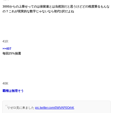
3000からの上乗せってのは保留連とは当然別だと思うけどどの程度乗るもんな
の？これが現実的な数字じゃないなら初代1択だよね
410:
>>407
毎回25%抽選
408:
覇権は無理そう
リゼロ見に来ました
pic.twitter.com/0WVAP0OrhK