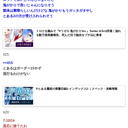
鬼がかりで良いじゃんになりそう
筐体は素晴らしいんだけどな 鬼がかりもうガッタガタやし
とある2の方が受け入れられそう
トロける脳みそ『Pリゼロ 鬼がかりVer.』Twitter＆5ch評価｜溢れ
る数万発画像報告、死んだ目で諭吉をブチ込む勇者
評価＆実践報告
425:
>>415
とあるはボーダー15やぞ
流行るわけがない
Pとある魔術の禁書目録2-インデックス2-｜スペック・攻略情報
機種情報（パチンコ）
420:
7-10/1k
流石に捨てたわ