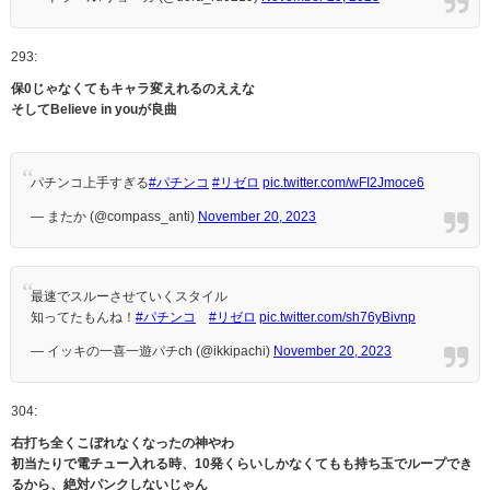
293:
保0じゃなくてもキャラ変えれるのええな
そしてBelieve in youが良曲
パチンコ上手すぎる
#パチンコ
#リゼロ
pic.twitter.com/wFI2Jmoce6
— またか (@compass_anti)
November 20, 2023
最速でスルーさせていくスタイル
知ってたもんね！
#パチンコ
#リゼロ
pic.twitter.com/sh76yBivnp
— イッキの一喜一遊パチch (@ikkipachi)
November 20, 2023
304:
右打ち全くこぼれなくなったの神やわ
初当たりで電チュー入れる時、10発くらいしかなくてもも持ち玉でループでき
るから、絶対パンクしないじゃん