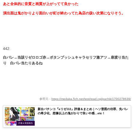
あと全体的に音質と画質が上がってて良かった
演出面は鬼がかりより面白いが釘が終わってた為店の扱い次第になりそう。
442:
白バレ→当該リゼロロゴ赤→ボタンプッシュキャラセリフ激アツ→扉渡り当た
り 白バレ当たりあるね
参照元：
https://medaka.5ch.net/test/read.cgi/pachik/1700278639/
新台パチンコ『eリゼロ2』評価＆まとめ｜ヘソ普図の功罪、先バレ
の希少化、想像以上の鬼がかりで良いや感…etc！
評価＆実践報告