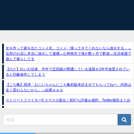
女を作って家を出たコトメ夫。コトメ「帰ってきてくれないなら放火する」→
近所のお店に本当に放火して逮捕→心神喪失で僅か数ヶ月で釈放→生活保護で
遊んで暮らしてる
【のど】れいわ信者、半年で迂回路が開通している道路を2年半放置されてい
ると印象操作してしまう
【こち亀】両津「おじいちゃんにこち亀初版本読ませてもらってねー。内容は
全く変わらないから」→結果ｗｗｗ
ストリートファイター6 スマスロ新台｜初打ち評価＆感想、Twitter報告まとめ
e獣王-獅子の一撃-｜スペック・攻略情報
スマスロトリプルクラウンX-300 ボーナストリガー搭載｜スペック・解析情報
新台パチンコ『e魔女と野獣』公式PV動画｜LT直行型399帯、運命分岐から上