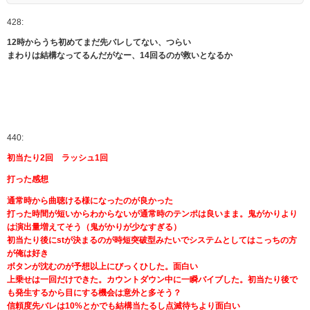
428:
12時からうち初めてまだ先バレしてない、つらい
まわりは結構なってるんだがなー、14回るのが救いとなるか
440:
初当たり2回 ラッシュ1回
打った感想
通常時から曲聴ける様になったのが良かった
打った時間が短いからわからないが通常時のテンポは良いまま。鬼がかりより
は演出量増えてそう（鬼がかりが少なすぎる）
初当たり後にstが決まるのが時短突破型みたいでシステムとしてはこっちの方
が俺は好き
ボタンが沈むのが予想以上にびっくひした。面白い
上乗せは一回だけできた。カウントダウン中に一瞬バイブした。初当たり後で
も発生するから目にする機会は意外と多そう？
信頼度先バレは10%とかでも結構当たるし点滅待ちより面白い