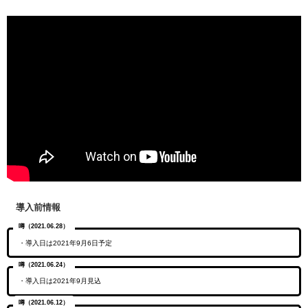
導入前情報
噂（2021.06.28）
・導入日は2021年9月6日予定
噂（2021.06.24）
・導入日は2021年9月見込
噂（2021.06.12）