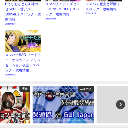
Pうしおととら3-神の
スマパチエデンズゼロ-
スマパチ魔女と野獣｜
せSPEC- 甘デジ
EDENS ZERO-｜スペ
スペック・攻略情報
2026.08.03
100Ver.｜スペック・攻
ック・攻略情報
2026.08.03
略情報
2026.08.04
スマパチSAO-ソードア
ートオンライン-アリシ
ゼーション夜空｜スペ
ック・攻略情報
2026.08.03
ニュース
ニュース