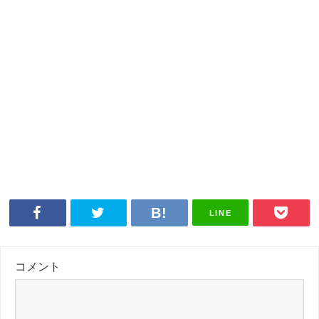
LINE
コメント