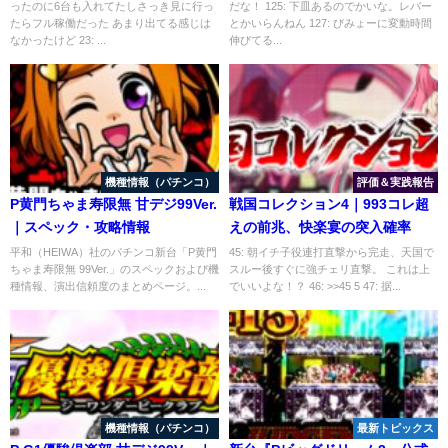
ったのに6台も入れてたしさっき見に行っ
だな！ 125: 下皿あるのでかいな。レバー
め
たらフル稼働だった あまり出てる感じは
とかいらんねん 127: びみょーに変動時間
なかったけど 23: ...
伸びてる...
機種情報（パチンコ）
評価＆実践報告
P黄門ちゃま寿限無 甘デジ99Ver.
戦国コレクション4｜993コレ超
｜スペック・攻略情報
えの前兆、快楽宴の突入確率
平和（HEIWA）社のパチンコ新台「P黄門
45: 朝イチ子役連打直撃から完走、天国で
ちゃま寿限無 99Ver.」のスペックおよび機
スルー後すぐに強チェリ直撃。 これは上
種情報、演出信頼度のまとめページ。...
でいいよな！？ 46: >>45 5 47: 据...
機種情報（パチンコ）
最新トピックス