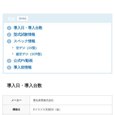
目次
[
hide
]
導入日・導入台数
1
型式試験情報
2
スペック情報
3
甘デジ（1V型）
超甘デジ（1CP型）
公式PV動画
4
導入前情報
5
導入日・導入台数
メーカー
豊丸産業株式会社
機種名
Pドラドラ天国DX（仮）