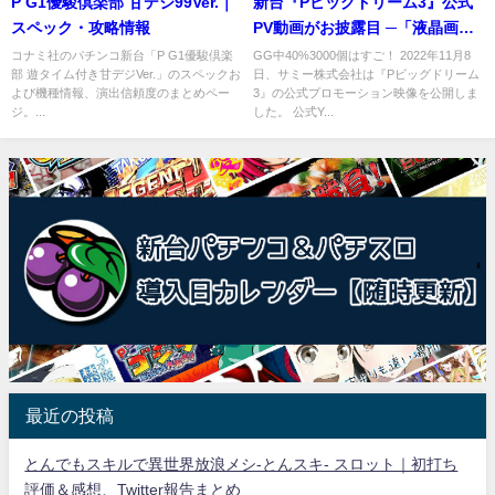
P G1優駿倶楽部 甘デジ99Ver.｜
新台『Pビッグドリーム3』公式
スペック・攻略情報
PV動画がお披露目 ─「液晶画面
＆3000個搭載で混沌を引き裂
コナミ社のパチンコ新台「P G1優駿倶楽
GG中40%3000個はすご！ 2022年11月8
部 遊タイム付き甘デジVer.」のスペックお
日、サミー株式会社は『Pビッグドリーム
く！」
よび機種情報、演出信頼度のまとめペー
3』の公式プロモーション映像を公開しま
ジ。...
した。 公式Y...
最近の投稿
とんでもスキルで異世界放浪メシ-とんスキ- スロット｜初打ち
評価＆感想、Twitter報告まとめ