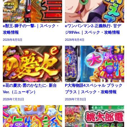
e獣王-獅子の一撃-｜スペック・
eワンパンマン2-正義執行- 甘デ
攻略情報
ジ99Ver.｜スペック・攻略情報
2026年8月5日
2026年8月4日
e花の慶次-雲のかなたに- 新台
P大海物語4スペシャル ブラック
Ver.（ニューギン）
プラス｜スペック・攻略情報
2026年7月31日
2026年7月31日