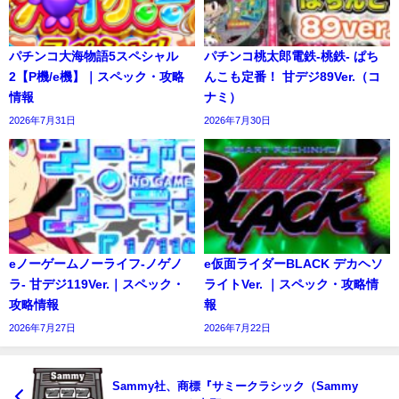
パチンコ大海物語5スペシャル
パチンコ桃太郎電鉄-桃鉄- ぱち
2【P機/e機】｜スペック・攻略
んこも定番！ 甘デジ89Ver.（コ
情報
ナミ）
2026年7月31日
2026年7月30日
eノーゲームノーライフ-ノゲノ
e仮面ライダーBLACK デカヘソ
ラ- 甘デジ119Ver.｜スペック・
ライトVer. ｜スペック・攻略情
攻略情報
報
2026年7月27日
2026年7月22日
Sammy社、商標『サミークラシック（Sammy