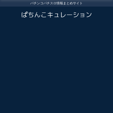
パチンコパチスロ情報まとめサイト