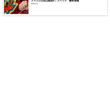
スマスロ主役は銭形4｜スペック・解析情報
2023.2.2