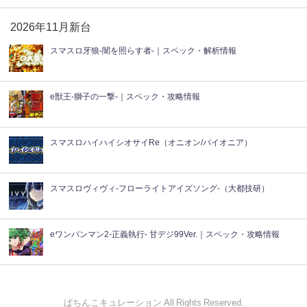
2026年11月新台
スマスロ牙狼-闇を照らす者-｜スペック・解析情報
e獣王-獅子の一撃-｜スペック・攻略情報
スマスロハイハイシオサイRe（オニオン/パイオニア）
スマスロヴィヴィ‐フローライトアイズソング‐（大都技研）
eワンパンマン2-正義執行- 甘デジ99Ver.｜スペック・攻略情報
ぱちんこキュレーション All Rights Reserved.