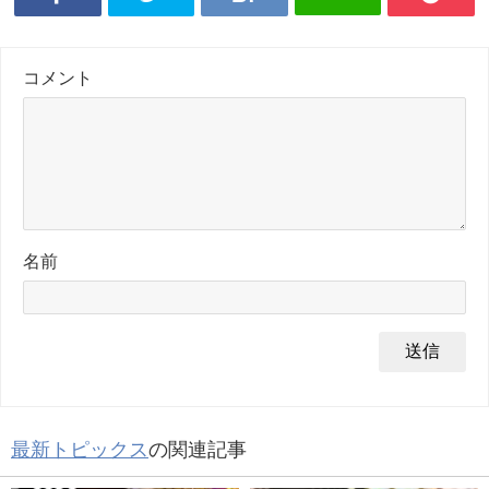
コメント
名前
最新トピックス
の関連記事