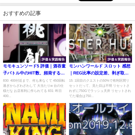
おすすめの記事
評価＆実践報告
評価＆実践報告
モモキュンソード5 評価｜酒吞童
モンハンワールド スロット 感想
子バトル中のHIT数、頻発する天
｜REG比率の設定差、剥ぎ取り
井手前の煽り
RUSHの上乗せ性能
830: 400付近まで、何も来なくて 450回転
15: 1回目のクエストの50%で有利区間リ
過ぎからざわざわして 大当たりw 台の仕
セットだって、見た目は不明 リセットさ
様だな お店有利に作られてる 831: 昨日
れずに750Gでラッシュ天井 リセットされ
400...
てた場合は750...