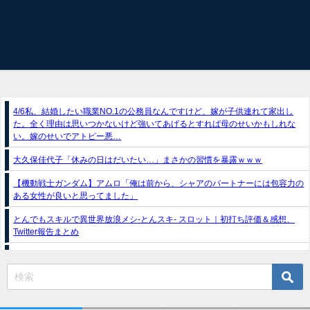
4/6私、結婚したい職業NO.1の公務員なんですけど、嫁が子供連れて家出し
た。全く理由は思いつかないけど強いてあげるとすれば母のせいかもしれな
い。嫁のせいでアトピー悪…
大久保佳代子「休みの日はだいたい…」まさかの習慣を暴露ｗｗｗ
【機動戦士ガンダム】アムロ「俺は前から、シャアのパートナーには包容力の
ある女性が良いと思ってました」
とんでもスキルで異世界放浪メシ-とんスキ- スロット｜初打ち評価＆感想、
Twitter報告まとめ
スマスロ推しの子（フィールズ）
e獣王-獅子の一撃-｜スペック・攻略情報
新台パチンコ『e魔女と野獣』公式PV動画｜LT直行型399帯、運命分岐から上