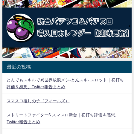
最近の投稿
とんでもスキルで異世界放浪メシ-とんスキ- スロット｜初打ち
評価＆感想、Twitter報告まとめ
スマスロ推しの子（フィールズ）
ストリートファイター6 スマスロ新台｜初打ち評価＆感想、
Twitter報告まとめ