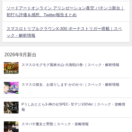
ソードアートオンライン アリシゼーション夜空 パチンコ新台｜
初打ち評価＆感想、Twitter報告まとめ
スマスロトリプルクラウンX-300 ボーナストリガー搭載｜スペ
ック・解析情報
2026年9月新台
スマスロモグモグ風林火山-大海戦の巻-｜スペック・解析情報
スマスロ彼女、お借りします-かのかり-｜スペック・解析情報
Pうしおととら3-神のせSPEC- 甘デジ100Ver.｜スペック・攻略情
報
スマパチ魔女と野獣｜スペック・攻略情報