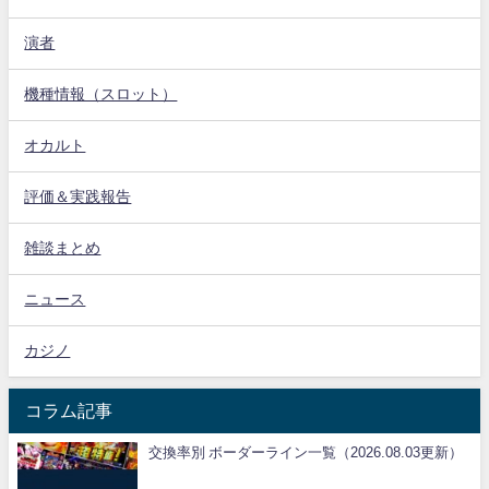
演者
機種情報（スロット）
オカルト
評価＆実践報告
雑談まとめ
ニュース
カジノ
コラム記事
交換率別 ボーダーライン一覧（2026.08.03更新）