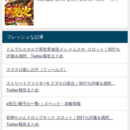
フレッシュな記事
とんでもスキルで異世界放浪メシ-とんスキ- スロット｜初打ち
評価＆感想、Twitter報告まとめ
スマスロ推しの子（フィールズ）
ストリートファイター6 スマスロ新台｜初打ち評価＆感想、
Twitter報告まとめ
e獣王-獅子の一撃-｜スペック・攻略情報
邪神ちゃんドロップキック スロット｜初打ち評価＆感想、
Twitter報告まとめ