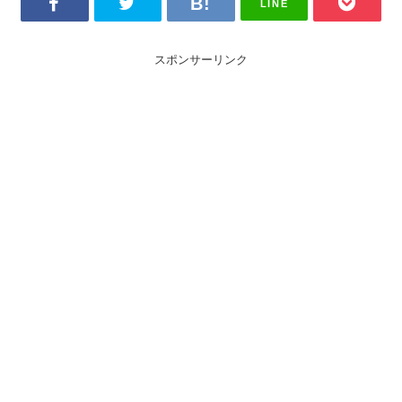
LINE
スポンサーリンク