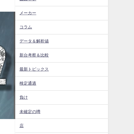
メーカー
コラム
データ＆解析値
新台考察＆比較
最新トピックス
検定通過
負け
未確定の噂
店