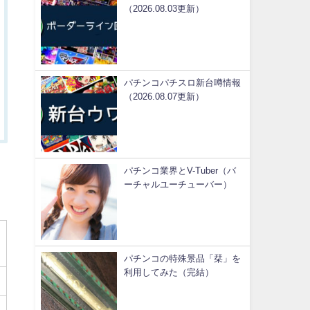
（2026.08.03更新）
パチンコパチスロ新台噂情報
（2026.08.07更新）
パチンコ業界とV-Tuber（バ
ーチャルユーチューバー）
パチンコの特殊景品「栞」を
利用してみた（完結）