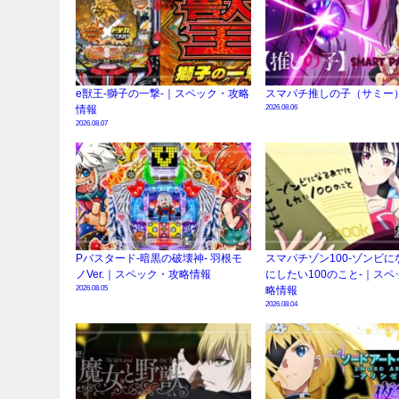
e獣王-獅子の一撃-｜スペック・攻略
スマパチ推しの子（サミー
2026.08.06
情報
2026.08.07
Pバスタード-暗黒の破壊神- 羽根モ
スマパチゾン100-ゾンビに
ノVer.｜スペック・攻略情報
にしたい100のこと-｜スペ
2026.08.05
略情報
2026.08.04