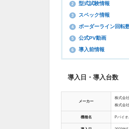
型式試験情報
2
スペック情報
3
ボーダーライン回転
4
公式PV動画
5
導入前情報
6
導入日・導入台数
株式会
メーカー
株式会
機種名
Pバイオ