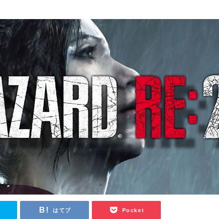
r
はてブ
Pocket