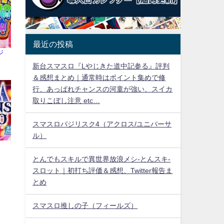
最近の投稿
ジ
新台スマスロ『Lやじきた道中記参る』評判
＆感想まとめ｜通常時はポイント集めで修
行、あっぱれチャンスの河童が強い、スイカ
取りこぼし注意 etc…
スマスロバジリスク4（アクロス/ユニバーサ
ル）
とんでもスキルで異世界放浪メシ-とんスキ-
スロット｜初打ち評価＆感想、Twitter報告ま
とめ
スマスロ推しの子（フィールズ）