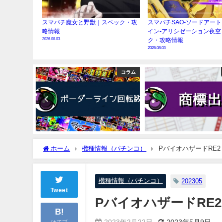
スマパチ魔女と野獣｜スペック・攻
スマパチSAO-ソードアー
略情報
イン-アリシゼーション夜空
2026.08.03
ク・攻略情報
2026.08.03
コラム
ニュース
ホーム
機種情報（パチンコ）
PバイオハザードRE
機種情報（パチンコ）
202305
Tweet
PバイオハザードRE
B!
はてブ