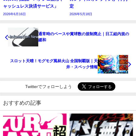
ャッシュレス決済サービス」
定
2026年6月16日
2026年5月18日
通常時のベースや賞球数の規制廃止｜日工組内規の
緩和
スロット天晴！モグモグ風林火山 全国制覇版｜天
井・スペック情報
Twitterでフォローしよう
おすすめの記事