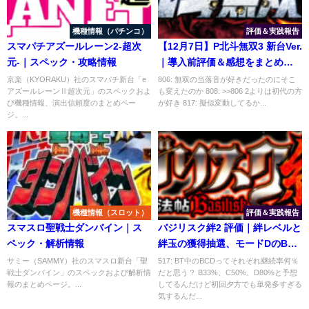
機種情報（パチンコ）
評価＆実践報告
スマパチアズールレーン2-超次
【12月7日】P北斗無双3 新台Ver.
元-｜スペック・攻略情報
｜導入前評価＆感想をまとめて
みた
京楽（KYORAKU）社のスマパチ新台「e
806: 無双の当落音が好きだったのにそこ
アズールレーンⅡ超次元」のスペックおよ
も変えたのか 808: >>806 2よりは初代の方
び機種情報、演出信頼度のまとめペー
が好き 817: 擬似変動してるか...
ジ。...
機種情報（スロット）
評価＆実践報告
スマスロ聖戦士ダンバイン｜ス
バジリスク絆2 評価｜絆レベルと
ペック・解析情報
絆玉の獲得抽選、モードDのBC
当選率
サミー（SAMMY）社のスマスロ新台「聖
517: BT中のBCDってそれぞれ継続率何％
戦士ダンバイン」のスペックおよび解析情
だと思う？ B33%、C50%、D80%と予想
報のまとめページ。...
してるんだけど初回夕方でも単発多すぎる
気するんだ...