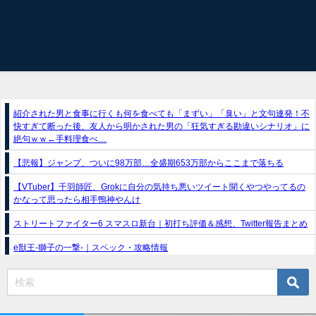
紹介された男と食事に行くも何を食べても「まずい」「臭い」と文句連発！不
快すぎて断った後、友人から明かされた男の「狂気すぎる勘違いシナリオ」に
絶句ｗｗ←手料理食べ…
【悲報】ジャンプ、ついに98万部…全盛期653万部からここまで落ちる
【VTuber】千羽師匠、Grokに自分の気持ち悪いツイート聞くやつやってるの
かなって思ったら相手鴨神やんけ
ストリートファイター6 スマスロ新台｜初打ち評価＆感想、Twitter報告まとめ
e獣王-獅子の一撃-｜スペック・攻略情報
スマスロトリプルクラウンX-300 ボーナストリガー搭載｜スペック・解析情報
新台パチンコ『e魔女と野獣』公式PV動画｜LT直行型399帯、運命分岐から上
乗せループ「（超）BEAST ATTACK」を狙え！