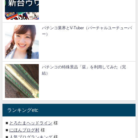
パチンコ業界とV-Tuber（バーチャルユーチューバ
ー）
パチンコの特殊景品「栞」を利用してみた（完
結）
ランキングetc
■
とろたまヘッドライン
様
■
にほんブログ村
様
■
人気ブログランキング
様