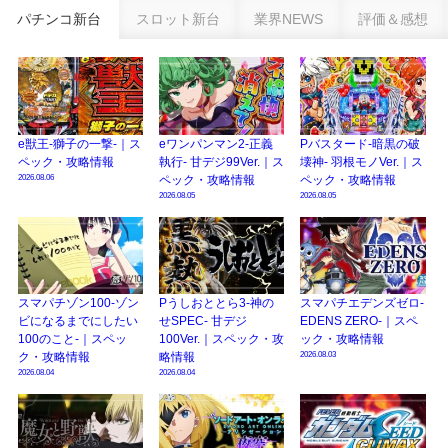
パチンコ新台
スロット新台
業界NEWS
評価＆感想
eSAOアリシゼーション夜空『ファン試打会』感想＆画像報告まとめ｜金木犀
の幸せ空間、好感触のフェアスタート、原作愛溢れる演出に感動 etc…
日遊協、ファン調査2025を発表｜使用金額中央値「1万円-3万円/1回」「遊技
歴20年以上が50％以上」等々…
【2025年】エイプリルフール話題（ネタ）まとめ｜ぱちんこパチスロ関連【4
e獣王-獅子の一撃-｜ス
eワンパンマン2-正義
Pバスタード-暗黒の破
月1日】
ペック・攻略情報
執行- 甘デジ99Ver.｜ス
壊神- 羽根モノVer.｜ス
2026.08.06
ペック・攻略情報
ペック・攻略情報
2026.08.05
2026.08.05
スマパチゾン100-ゾン
Pうしおととら3-神の
スマパチエデンズゼロ-
ビになるまでにしたい
せSPEC- 甘デジ
EDENS ZERO-｜スペ
100のこと-｜スペッ
100Ver.｜スペック・攻
ック・攻略情報
2026.08.03
ク・攻略情報
略情報
2026.08.04
2026.08.04