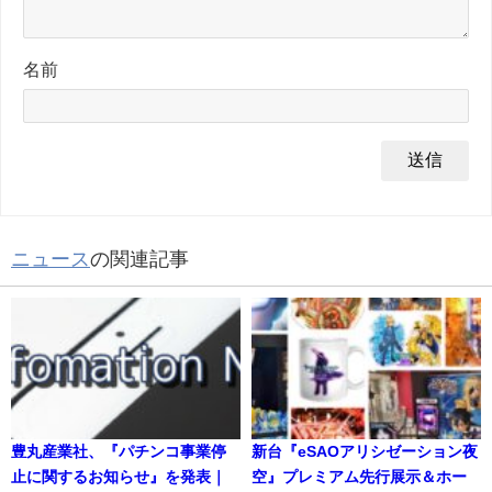
名前
ニュース
の関連記事
豊丸産業社、『パチンコ事業停
新台『eSAOアリシゼーション夜
止に関するお知らせ』を発表｜
空』プレミアム先行展示＆ホー