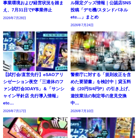
事業環境および経営状況を踏ま
ル限定グッズ情報｜公認店SNS
え、7月31日でP事業停止
投稿「デモ機/スタンドパネル
etc…」まとめ
2026年7月28日
2026年7月24日
【試打会/直営先行】eSAOアリ
警察庁に対する「規則改正を含
シゼーション夜空「三連休のフ
めた要望書」を検討中｜貸玉料
ァン試打会3DAYS」＆「サンシ
金（20円S/4円P）の引き上げ、
ャイン平針店 先行導入情報」
遊技業法の制定等の意見交換
etc…
中…
2026年7月17日
2026年7月10日