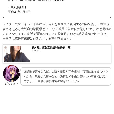
・規制開始日
平成31年4月1日
ライター取材・イベント等に係る告知を全面的に規制する内容であり、執筆現
在で考えると大阪府や福岡県といった”比較的広告宣伝に厳しいエリア”と同様の
内容となります。直近で議論されている愛知県における広告宣伝規制と併せ、
全国的に広告宣伝規制が進んでいる事が伺えます。
愛知県、広告宣伝規制を発表（案）
2019.3.20
近畿圏で言うならば、大阪と奈良が完全規制、京都は元々厳しいで
すから、残るは兵庫かなと。滋賀と和歌山は美味しい商圏では無い
ですし、三重県は伊勢神宮の聖なる守りがｗ
ぱちキュレ