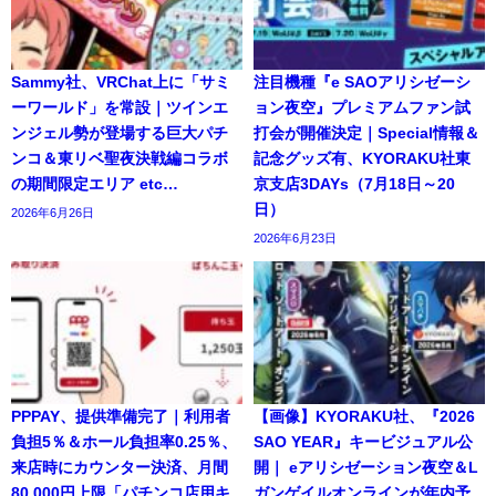
Sammy社、VRChat上に「サミ
注目機種『e SAOアリシゼーシ
ーワールド」を常設｜ツインエ
ョン夜空』プレミアムファン試
ンジェル勢が登場する巨大パチ
打会が開催決定｜Special情報＆
ンコ＆東リベ聖夜決戦編コラボ
記念グッズ有、KYORAKU社東
の期間限定エリア etc…
京支店3DAYs（7月18日～20
日）
2026年6月26日
2026年6月23日
PPPAY、提供準備完了｜利用者
【画像】KYORAKU社、『2026
負担5％＆ホール負担率0.25％、
SAO YEAR』キービジュアル公
来店時にカウンター決済、月間
開｜ eアリシゼーション夜空＆L
80,000円上限「パチンコ店用キ
ガンゲイルオンラインが年内予