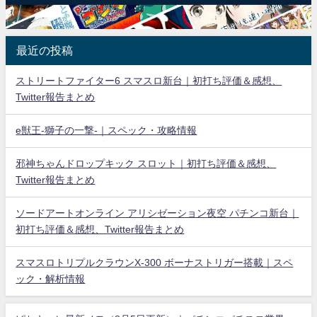
最近の投稿
ストリートファイター6 スマスロ新台｜初打ち評価＆感想、
Twitter報告まとめ
e獣王-獅子の一撃-｜スペック・攻略情報
邪神ちゃんドロップキック スロット｜初打ち評価＆感想、
Twitter報告まとめ
ソードアートオンライン アリシゼーション夜空 パチンコ新台｜
初打ち評価＆感想、Twitter報告まとめ
スマスロトリプルクラウンX-300 ボーナストリガー搭載｜スペ
ック・解析情報