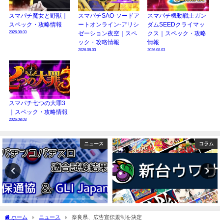
スマパチ魔女と野獣｜
スマパチSAO-ソードア
スマパチ機動戦士ガン
スペック・攻略情報
ートオンライン-アリシ
ダムSEEDクライマッ
2026.08.03
ゼーション夜空｜スペ
クス｜スペック・攻略
ック・攻略情報
情報
2026.08.03
2026.08.03
スマパチ七つの大罪3
｜スペック・攻略情報
2026.08.03
コラム
検定通過
ホーム
ニュース
奈良県、広告宣伝規制を決定