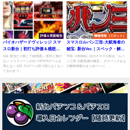
評価＆実践報告
機種情報（スロット）
バイオハザードヴィレッジ スマ
スマスロルパン三世-大航海者の
スロ新台｜初打ち評価＆感想、
秘宝- 新台Ver.｜スペック・解析
Twitter報告まとめ
情報
104: 初当たり軽くて純増遅い 意外と伸び
平和（HEIWA）社のスマスロ新台「ルパ
ない クリスゾーンのやつ平均75ゲームも
ン三世-大航海者の秘宝-」のスペックおよ
増えない 120: 7のゲーム性で回らなくなっ
び解析情報のまとめページ。...
てるのきつ...