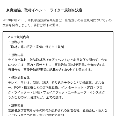
奈良遊協、取材イベント・ライター規制を決定
2019年3月20日、奈良県遊技業協同組合は「広告宣伝の自主規制について」の
文書を発表しました。要旨は以下の通り。
2 自主規制内容
・規制項目
「取材」等の広告・宣伝に係る自主規制
・規制内容
ライター取材、雑誌取材及び来店イベントなど名目如何を問わず、告知
については、店内・店外ともに、事前告知 (取材予定日の告知を含む)、
当日告知、事後告知(記事等の記載を含む)の全てを禁止する。
・規制対象媒体
テレビ、ラジオ、新聞、雑誌、折り込みチラシなどの紙媒体、ポスタ
ー、POP・掲示板などの店内販促物、イン ターネット・SNS・ブロ
グ・ツイッター・LINE・フェイスブック・ユーチューブ・インスタグ
ラムなどのWEB媒体など、全ての媒体。
・規制範囲
営業者及び営業者からの関与が思料される広告会社・企画会社・個人な
どが行う全ての広告・宣伝に関する告知。