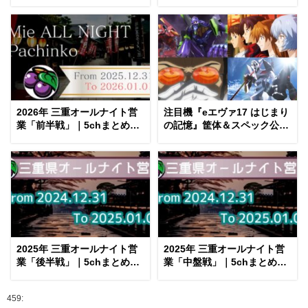
報告まとめ｜金木犀の幸せ空
Twitter画像報告
間、好感触のフェアスター
ト、原作愛溢れる演出に感動
etc…
2026年 三重オールナイト営
注目機『eエヴァ17 はじまり
業「前半戦」｜5chまとめ＆
の記憶』筐体＆スペック公開
Twitter画像報告
後 評価まとめ｜蒼天＆カグラ
的、EVA15検定切れを見越し
たか、初号機デッカい etc…
2025年 三重オールナイト営
2025年 三重オールナイト営
業「後半戦」｜5chまとめ＆
業「中盤戦」｜5chまとめ＆
Twitter画像報告
Twitter画像報告
459: