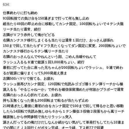
634:
仕事終わりに打ち納め
93回転捨ての負け台を150過ぎまで打って何も無し止め
総当たり49回の即止め台に移動してカンナ固定、100回転ちょいで４テン大龍
リーチ当たり通常、続行
左隣がＶフラ赤外して俺がビビる
右隣カンナステ移行しまくるも当たりは通常１回だけ、おっさん頑張れ
150まで回して当たらずＶフラ見たくなってダン固定に変更、200回転ちょいで
カンナステ移行から５テン颯リーチ当たり
右隣のおっさんなんでやねんという顔、ごめん当確やねんて
ラッシュ入るも８連で超源１回3,000発ちょい、続行
最初に打ってた台に座った兄ちゃんが200回転ちょいでラッシュ、９連で終わ
るが超源に偏りまくって5,000発超え羨ま
左隣500ハマりで捨てる、お疲れ
ラッシュ後再びカンナ固定、120回転で先読みゴゴゴ爺１テン弾リーチから極
源入るも「やるじゃねーか」で外れを確信保留溜めたが何故かブラボーで通常
右隣のおっさん心折れて止め、お疲れ
持ち玉無くなった後も200回転まで粘るが当たらず止め
21時過ぎたし最後に最初の台をカンナ固定で100まで回して帰るかと思い移動
したら14回転で先読み無しゆら６から１テン擬似３役物２段落ちから嵐リーチ
極源無しから仲間参戦で当たりラッシュ突入
源さん打ってるの俺だけだしなんか続かない気がして単発打ちしてたら10連ま
での間にＦＪ３回行くがボタン完成、オーラ緑、下２桁77で回避