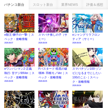
乗せループ「（超）BEAST ATTACK」を狙え！
パチンコ新台
スロット新台
業界NEWS
評価＆感想
eSAOアリシゼーション夜空『ファン試打会』感想＆画像報告まとめ｜金木犀
の幸せ空間、好感触のフェアスタート、原作愛溢れる演出に感動 etc…
日遊協、ファン調査2025を発表｜使用金額中央値「1万円-3万円/1回」「遊技
歴20年以上が50％以上」等々…
e獣王-獅子の一撃-｜ス
スマパチ推しの子（サ
eシャングリラフロン
【2025年】エイプリルフール話題（ネタ）まとめ｜ぱちんこパチスロ関連【4
ペック・攻略情報
ミー）
ティア（サミー）
月1日】
2026.08.07
2026.08.06
2026.08.06
eワンパンマン2-正義
Pバスタード-暗黒の破
スマパチゾン100-ゾン
執行- 甘デジ99Ver.｜ス
壊神- 羽根モノVer.｜ス
ビになるまでにしたい
ペック・攻略情報
ペック・攻略情報
100のこと-｜スペッ
2026.08.06
2026.08.05
ク・攻略情報
2026.08.04