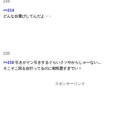
216:
>>214
どんな台選びしてんだよ・・
220:
>>216
引きがドン引きするぐらいクソやからしゃーない…
そこそこ回る台打ってるのに相性悪すぎでい！
スポンサーリンク