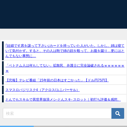
｢妊婦です席を譲って下さい｣カードを持っていた人がいた。しかし、姉は寝て
いて気付かず。すると、その人は鞄で姉の顔を殴って、お腹を蹴り…更にはと
んでもない事態に…
「ベトナム人は何もしてない」拡散民、弁護士に完全論破されるｗｗｗｗｗｗ
ｗ
【悲報】テレビ番組「15年前の日本はすごかった」【ドル円75円】
スマスロバジリスク4（アクロス/ユニバーサル）
とんでもスキルで異世界放浪メシ-とんスキ- スロット｜初打ち評価＆感想、
Twitter報告まとめ
e獣王-獅子の一撃-｜スペック・攻略情報
新台パチンコ『e魔女と野獣』公式PV動画｜LT直行型399帯、運命分岐から上