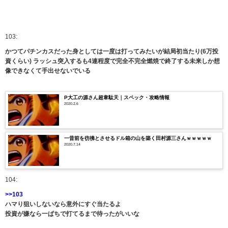
103:
かつてパチンカスだった身としては一度は打ってみたいが結局初当たり(6万投
資くらい) ラッシュ突入するも4連程度で完全不完全燃焼で終了する未来しか想
像できなくて手出せないでいる
P大工の源さん超韋駄天｜スペック・攻略情報
2020.2.6
一昔前を彷彿とさせるドル箱の山を築く田村源三さんｗｗｗｗｗ
2020.7.14
104:
>>103
ハマり狙いしないなら意外にすぐ当たるよ
投資が嫌なら一ぱちで打てるまで待ったがいいな