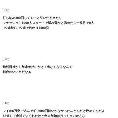
560:
打ち納め300回してやっと引いた初当たり
フラッシュ白1000人スタートで望み薄かと諦めたら一発目で0人
で2連続FJで2連で終わり1500発
576:
給料日後から年末年始にかけて出なくなるなんて
都合のいい台だなぁ
618:
マイホ6万突っ込んでギリ900回転いかなかった…どんだけ絞めてんだよ
52連して余裕でまくれたけど年末年始は打っちゃいかんな