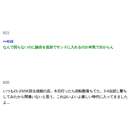
621:
>>618
なんで回らないのに諭吉を追加でサンドに入れるのか本気で分からん
620:
いつも21-23/1K回る信頼の店。今日行ったら回転数落ちてた。3-4台試し撃ち
してみたから間違いないと思う。これはいよいよ厳しい時代に入ってきました
よ…