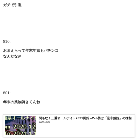
ガチで引退
810:
おまえらって年末年始もパチンコ
なんだなw
801:
年末の風物詩きてんね
間もなく三重オールナイト2021開始 ─2ch勢は「是非拮抗」の様相
2020.12.29