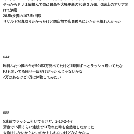
そっからＦＪ１回挟んで自己最高を大幅更新の70連３万発、G線上のアリア聞
けて満足
28.5k投資の107.5k回収
リザルト写真取りたかったけど閉店前で店員後ろにいたから撮れんかった
644:
昨日ふたつ隣の台が60連3万発出てたけど1時間ずっとラッシュ続いてたな
FJも聞いてる限り一回だけだったんじゃないかな
2万はあるけど3万は体験してみたい
688:
5連続でラッシュ引いてるけど、2-10-2-4-7
牙狼で15回くらい連続でST取れた時も全然連しなかった
大負けしないからいいのかもしれないけどなんかな…