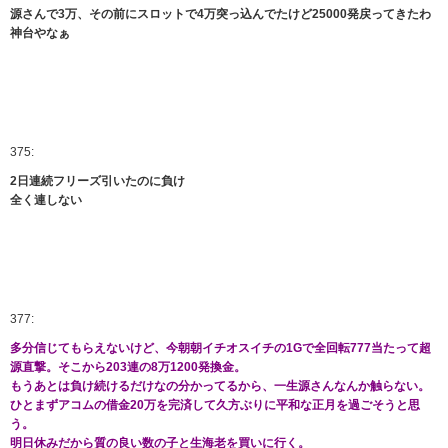
源さんで3万、その前にスロットで4万突っ込んでたけど25000発戻ってきたわ
神台やなぁ
375:
2日連続フリーズ引いたのに負け
全く連しない
377:
多分信じてもらえないけど、今朝朝イチオスイチの1Gで全回転777当たって超
源直撃。そこから203連の8万1200発換金。
もうあとは負け続けるだけなの分かってるから、一生源さんなんか触らない。
ひとまずアコムの借金20万を完済して久方ぶりに平和な正月を過ごそうと思
う。
明日休みだから質の良い数の子と生海老を買いに行く。