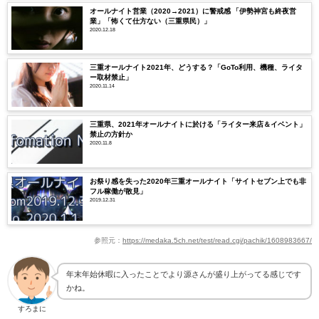
オールナイト営業（2020→2021）に警戒感 「伊勢神宮も終夜営
業」「怖くて仕方ない（三重県民）」
2020.12.18
三重オールナイト2021年、どうする？「GoTo利用、機種、ライタ
ー取材禁止」
2020.11.14
三重県、2021年オールナイトに於ける「ライター来店＆イベント」
禁止の方針か
2020.11.8
お祭り感を失った2020年三重オールナイト「サイトセブン上でも非
フル稼働が散見」
2019.12.31
参照元：
https://medaka.5ch.net/test/read.cgi/pachik/1608983667/
年末年始休暇に入ったことでより源さんが盛り上がってる感じです
かね。
すろまに