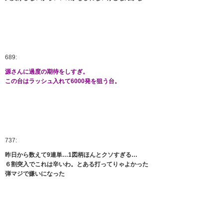
689:
源さんに過度の期待をしすぎ。
この台はラッシュ入れて6000発を狙う台。
737:
昨日から数えて9連単…1図柄ほんとクソすぎる…
６割突入でこれは辛いわ。とある打ってりゃよかった
弾マジで嫌いになった