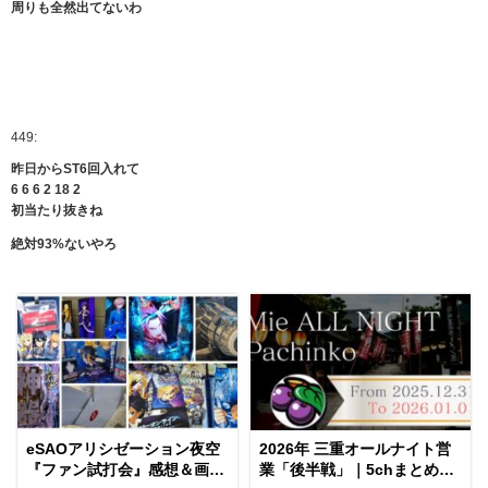
周りも全然出てないわ
449:
昨日からST6回入れて
6 6 6 2 18 2
初当たり抜きね
絶対93%ないやろ
eSAOアリシゼーション夜空
2026年 三重オールナイト営
『ファン試打会』感想＆画像
業「後半戦」｜5chまとめ＆