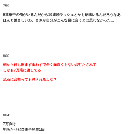
759:
9連単中の俺がいるんだから10連続ラッシュとかも結構いるんだろうなあ
ほんと羨ましいわ、まさか自分がこんな目に合うとは思わなかった…
800:
朝から何も飲まず食わずで全く面白くもない台打たされて
しかも7万店に渡してる
流石に台割っても許されるよな？
804:
7万負け
初あたりゼロ後半発展1回