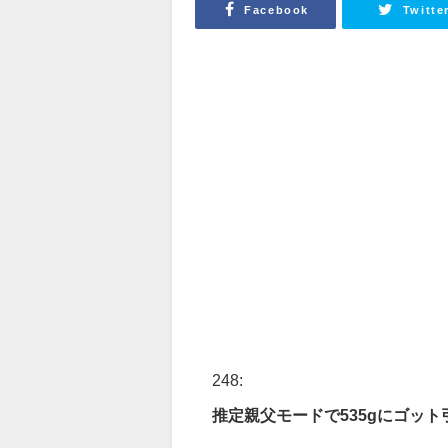
Facebook
Twitte
248:
推定親父モードで535gにゴット