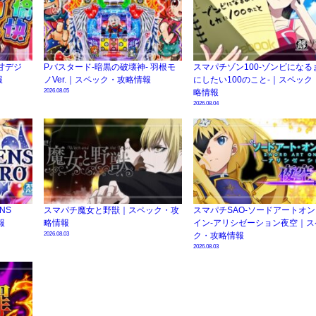
 甘デジ
Pバスタード-暗黒の破壊神- 羽根モ
スマパチゾン100-ゾンビになる
報
ノVer.｜スペック・攻略情報
にしたい100のこと-｜スペック
2026.08.05
略情報
2026.08.04
NS
スマパチ魔女と野獣｜スペック・攻
スマパチSAO-ソードアートオ
報
略情報
イン-アリシゼーション夜空｜ス
2026.08.03
ク・攻略情報
2026.08.03