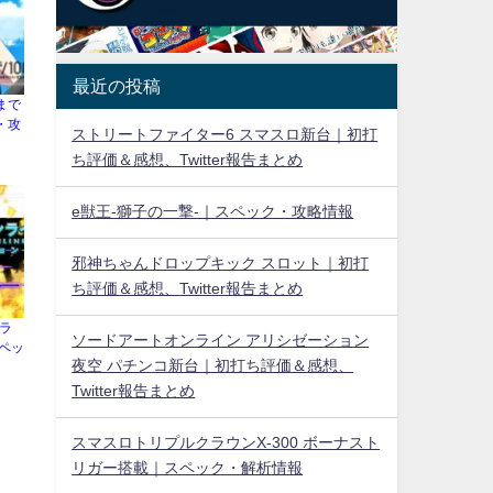
最近の投稿
まで
・攻
ストリートファイター6 スマスロ新台｜初打
ち評価＆感想、Twitter報告まとめ
e獣王-獅子の一撃-｜スペック・攻略情報
邪神ちゃんドロップキック スロット｜初打
ち評価＆感想、Twitter報告まとめ
ンラ
ソードアートオンライン アリシゼーション
ペッ
夜空 パチンコ新台｜初打ち評価＆感想、
Twitter報告まとめ
スマスロトリプルクラウンX-300 ボーナスト
リガー搭載｜スペック・解析情報