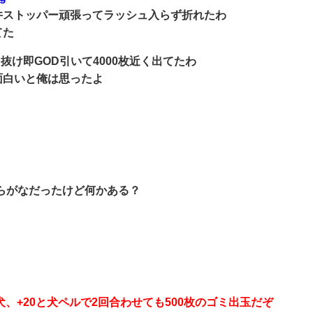
井ストッパー頑張ってラッシュ入らず折れたわ
てた
枚、抜け即GOD引いて4000枚近く出てたわ
面白いと俺は思ったよ
らがなだったけど何かある？
犬、+20と犬ペルで2回合わせても500枚のゴミ出玉だぞ