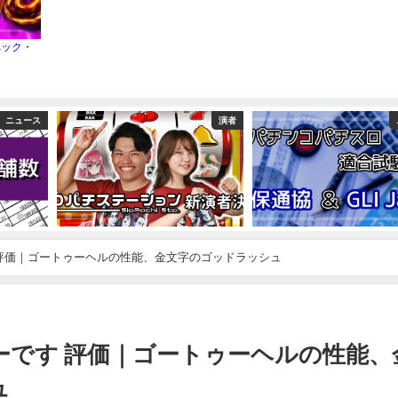
ペック・
ュース
演者
ニュ
評価｜ゴートゥーヘルの性能、金文字のゴッドラッシュ
ーです 評価｜ゴートゥーヘルの性能、
ュ