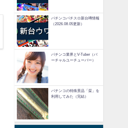
パチンコパチスロ新台噂情報
（2026.08.05更新）
パチンコ業界とV-Tuber（バ
ーチャルユーチューバー）
パチンコの特殊景品「栞」を
利用してみた（完結）