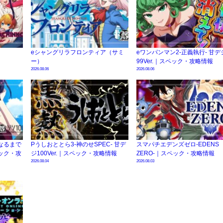
）
eシャングリラフロンティア（サミ
eワンパンマン2-正義執行- 甘デ
ー）
99Ver.｜スペック・攻略情報
2026.08.06
2026.08.06
なるまで
Pうしおととら3-神のせSPEC- 甘デ
スマパチエデンズゼロ-EDENS
ック・攻
ジ100Ver.｜スペック・攻略情報
ZERO-｜スペック・攻略情報
2026.08.04
2026.08.03