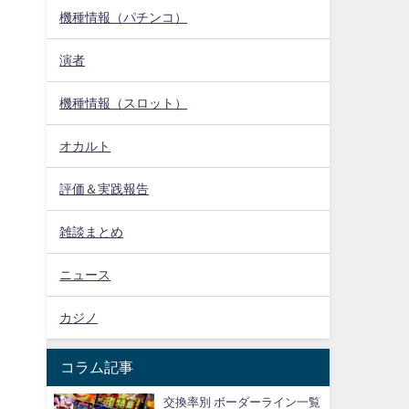
機種情報（パチンコ）
演者
機種情報（スロット）
オカルト
評価＆実践報告
雑談まとめ
ニュース
カジノ
コラム記事
1
交換率別 ボーダーライン一覧