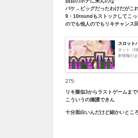
回目のボナに来んのな
バケ→ビッグだったわけだがこ
9・10roundもストックし
のでも他人のでもリキチャンス
スロット
ネット（N
析情報のま
275:
リキ擬似3からラストゲームま
こういうの擁護できん
十分面白いんだけど細かいとこ