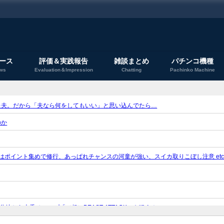
ース
評価＆実践報告
雑談まとめ
パチンコ機種
ws
Evaluation＆Impression
Chatting
Pachinko Machine
た夫。だから「夫なら何をしてもいい」と思い込んでたら…
のか
ポイント集めで修行、あっぱれチャンスの河童が強い、スイカ取りこぼし注意 et
岐から上乗せループ「（超）BEAST ATTACK」を狙え！