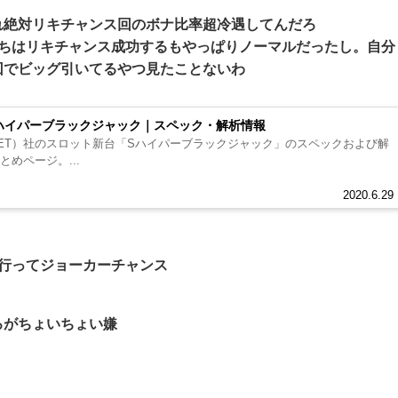
れ絶対リキチャンス回のボナ比率超冷遇してんだろ
てこっちはリキチャンス成功するもやっぱりノーマルだったし。自分
回でビッグ引いてるやつ見たことないわ
ハイパーブラックジャック｜スペック・解析情報
ET）社のスロット新台「Sハイパーブラックジャック」のスペックおよび解
とめページ。...
2020.6.29
で行ってジョーカーチャンス
ろがちょいちょい嫌