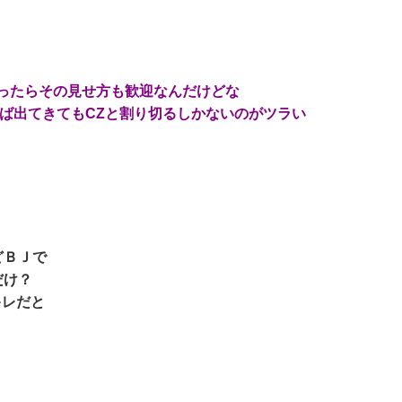
確だったらその見せ方も歓迎なんだけどな
れば出てきてもCZと割り切るしかないのがツラい
どＢＪで
だけ？
キレだと