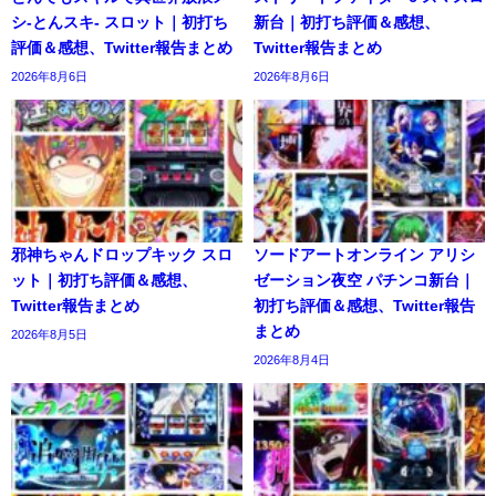
シ-とんスキ- スロット｜初打ち
新台｜初打ち評価＆感想、
評価＆感想、Twitter報告まとめ
Twitter報告まとめ
2026年8月6日
2026年8月6日
邪神ちゃんドロップキック スロ
ソードアートオンライン アリシ
ット｜初打ち評価＆感想、
ゼーション夜空 パチンコ新台｜
Twitter報告まとめ
初打ち評価＆感想、Twitter報告
まとめ
2026年8月5日
2026年8月4日