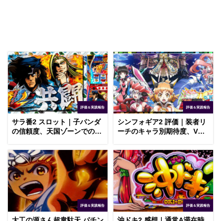
評価＆実践報告
評価＆実践報告
サラ番2 スロット｜子パンダ
シンフォギア2 評価｜装者リ
の信頼度、天国ゾーンでの前
ーチのキャラ別期待度、Vス
兆2回の意味
トックの告知割合
評価＆実践報告
評価＆実践報告
大工の源さん超韋駄天 パチン
沖ドキ2 感想｜通常A滞在時