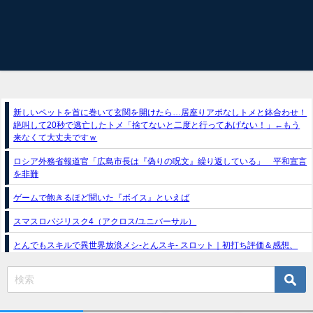
新しいペットを首に巻いて玄関を開けたら…居座りアポなしトメと鉢合わせ！
絶叫して20秒で逃亡したトメ「捨てないと二度と行ってあげない！」←もう
来なくて大丈夫ですｗ
ロシア外務省報道官「広島市長は『偽りの呪文』繰り返している」 平和宣言
を非難
ゲームで飽きるほど聞いた『ボイス』といえば
スマスロバジリスク4（アクロス/ユニバーサル）
とんでもスキルで異世界放浪メシ-とんスキ- スロット｜初打ち評価＆感想、
Twitter報告まとめ
e獣王-獅子の一撃-｜スペック・攻略情報
新台パチンコ『e魔女と野獣』公式PV動画｜LT直行型399帯、運命分岐から上