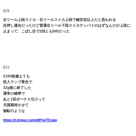
829:
左リール上段スイカ・右リールスイカ上段で確定役以上だと思われる
目押し適当だったけど普通右リール下段スイカテンパイのはずなんだが上段に
止まって、こぼし目で2回ともBIGだった
831:
2100枚越えても
投入ランプ黄色で
32g後に終了した
通常の確率で
あと1回ボーナス引けって
天国期待させて
無駄のような
https://i.imgur.com/dtPnvTO.jpg