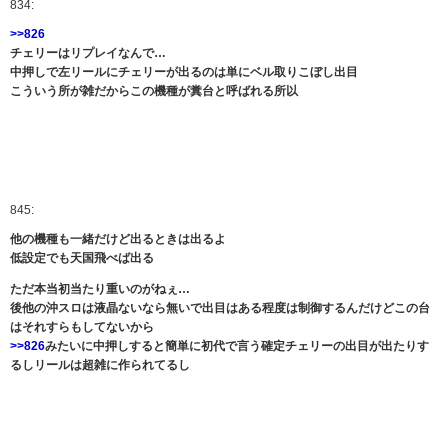
834:
>>826
チェリーはリプレイなんで…
中押しで左リールにチェリーが出るのは単にベル取りこぼし出目
こういう所が雑だからこの機種が糞台と呼ばれる所以
845:
他の機種も一緒だけど出るときは出るよ
低設定でも天国飛べば出る
ただ本当初当たり重いのがねぇ…
後他の沖スロは液晶ないなら無いで出目はある程度は制御するんだけどこの台
はそれすらもしてないから
>>826
みたいに中押しすると簡単に初代で言う確定チェリーの出目が出たりす
るしリールは超雑に作られてるし