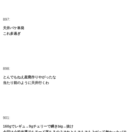
897:
天井バケ単発
これ多過ぎ
898:
とんでもねえ産廃作りやがったな
当たり前のように天井行くわ
901:
160gでレギュ→9gチェリーで瞬きbig→抜け