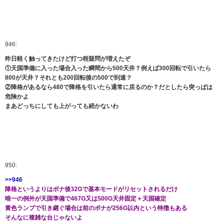
946:
昨日軽く触ってきたけど打つ程疑問が増えたぞ
①天国準備に入った場合入った瞬間から500天井？例えば300回転で引いたら
800が天井？それとも200回転後の500で到達？
②降格があるなら480で降格を引いたら通常に戻るのか？だとしたら突っぱは
危険かよ
まあどっちにしても上がっても続かないわ
950:
>>946
降格というよりはボナ後32Gで基本モードがリセットされるだけ
唯一の例外が天国準備で467G又は500G天井固定＋天国確定
黄色ランプで引き継ぐ場合は前のボナが256G以内という特徴もある
そんなに複雑な台じゃないよ