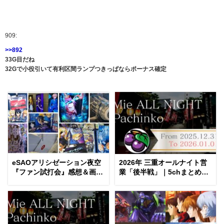
909:
>>892
33G目だね
32Gで小役引いて有利区間ランプつきっぱならポーナス確定
eSAOアリシゼーション夜空
2026年 三重オールナイト営
『ファン試打会』感想＆画像
業「後半戦」｜5chまとめ＆
報告まとめ｜金木犀の幸せ空
Twitter画像報告
間、好感触のフェアスター
ト、原作愛溢れる演出に感動
etc…