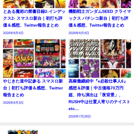
とある魔術の禁書目録2-インデッ
機動戦士ガンダムSEED クライマ
クス2- スマスロ新台｜初打ち評
ックス パチンコ新台｜初打ち評
価＆感想、Twitter報告まとめ
価＆感想、Twitter報告まとめ
2026年8月4日
2026年8月4日
やじきた道中記参る スマスロ新
高稼働継続中『e必殺仕事人6』
台｜初打ち評価＆感想、Twitter
感想＆評価｜中古価格70万円
報告まとめ
超、待ち演出は「夜背景」、
RUSH中は仕置人寄りのテイスト
2026年8月3日
etc…
2026年7月28日