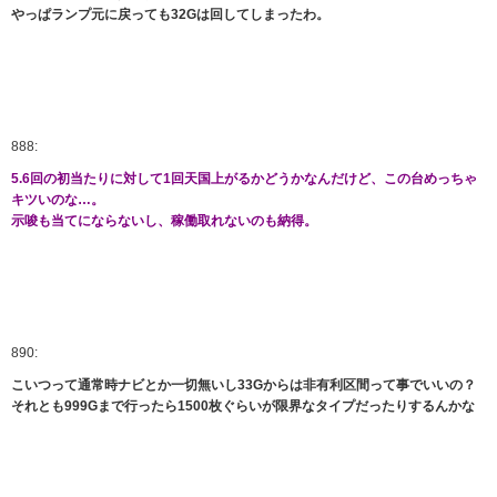
やっぱランプ元に戻っても32Gは回してしまったわ。
888:
5.6回の初当たりに対して1回天国上がるかどうかなんだけど、この台めっちゃ
キツいのな…。
示唆も当てにならないし、稼働取れないのも納得。
890:
こいつって通常時ナビとか一切無いし33Gからは非有利区間って事でいいの？
それとも999Gまで行ったら1500枚ぐらいが限界なタイプだったりするんかな