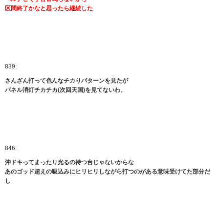
区間終了かなと思ったら継続した
839:
さんざん打って色んなチカりパターンを見たが
パネル消灯チカチカ(次回天国)を見てないわ。
846:
沖ドキってまったり光るの待つ台じゃないからな
あのゴッド超えの吸込みにヒリヒリしながら打つのがある意味受けてた部分だ
し