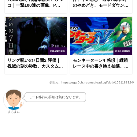
コ｜一撃100連の画像、P機
のやめどき、モードダウンの
最高峰の時速
存在
評価＆実践報告
評価＆実践報告
リング呪いの7日間2 評価｜
モンキーターン4 感想｜継続
祝滅の刻の秒数、カスタムの
レース中の書き換え抽選、メ
変更方法
ダル示唆の信頼度
参照元：
https://egg.5ch.net/test/read.cgi/slotk/1591188324/
モード移行の詳細は気になります。
すろまに