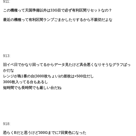
911:
この機種って天国準備以外は33G目で必ず有利区間リセットなの？
最近の機種って有利区間ランプごまかしたりするから不親切だよな
913:
旧イベ日でかなり回ってるからデータ見たけど具合悪くなりそうなグラフばっ
かだな
レンジが島1番の台(3000枚ちょい)の差枚は+500位だし
3000枚入ってる台もあるし
短時間でも長時間でも厳しい台だね
918:
恐らくBだと思うけど300Gまでに7回黄色になった