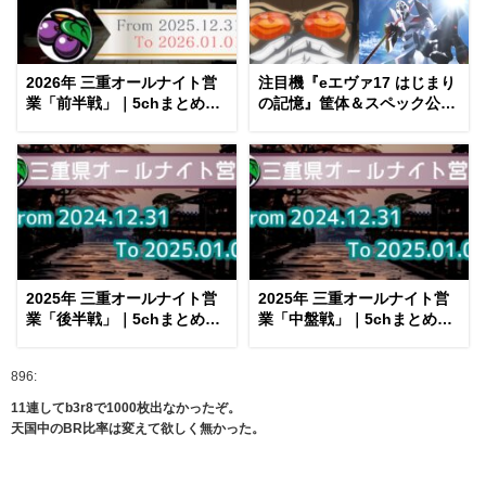
2026年 三重オールナイト営
注目機『eエヴァ17 はじまり
業「前半戦」｜5chまとめ＆
の記憶』筐体＆スペック公開
Twitter画像報告
後 評価まとめ｜蒼天＆カグラ
的、EVA15検定切れを見越し
たか、初号機デッカい etc…
2025年 三重オールナイト営
2025年 三重オールナイト営
業「後半戦」｜5chまとめ＆
業「中盤戦」｜5chまとめ＆
Twitter画像報告
Twitter画像報告
896:
11連してb3r8で1000枚出なかったぞ。
天国中のBR比率は変えて欲しく無かった。