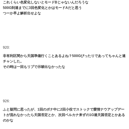
これくらい色変化しないとモードBじゃないんだろうな
500G到達までに3回色変化とかはモードAだと思う
つーか早よ解析出せよな
920:
非有利区間から天国準備行くことあるよね？500Gぴったりであってちゃんと連
チャンした。
その時は一回もリプで示唆出なかったな
926:
ふと疑問に思ったが、1回のボナ中に2回小役でストックで愛情ナウアップデー
トが流れなかったら天国否定とか、次回ベルカナ来ずの1G連天国否定とかある
のかな