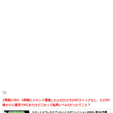
72:
2周期に303、4周期にジエンド通過したんだけどそのATストックなし、ただFC
終わりに復活でACきたけどこれって結局レベル1だったてこと？
スロットエウレカセブン3-ハイエボリューションZERO- 新台6号機