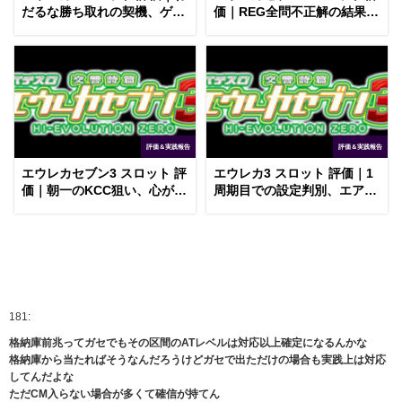
だるな勝ち取れの契機、ゲー
価｜REG全問不正解の結果、
ム数優先の天井
周期当選時の挙動
評価＆実践報告
評価＆実践報告
エウレカセブン3 スロット 評
エウレカ3 スロット 評価｜1
価｜朝一のKCC狙い、心が折
周期目での設定判別、エアー
れるバケ地獄
からのフリーズ報告
181:
格納庫前兆ってガセでもその区間のATレベルは対応以上確定になるんかな
格納庫から当たればそうなんだろうけどガセで出ただけの場合も実践上は対応
してんだよな
ただCM入らない場合が多くて確信が持てん