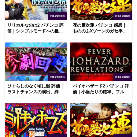
評価＆実践報告
評価＆実践報告
リリカルなのは2 パチンコ 評
花の慶次蓮 パチンコ 感想｜
価｜シンプルモードへの批
もののふXゾーンのガセ率、
判、絆レバーの期待度
入賞時先読み待ちの通常時
評価＆実践報告
評価＆実践報告
ひぐらしのなく頃に廻 評価｜
バイオハザード2 パチンコ 評
ラストチャンスの演出、絆結
価｜小当たりの確率、フルー
びラッシュの組み合わせ
ツ柄の目撃例