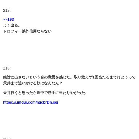
212:
>>193
よく出る。
トロフィー以外信用ならない
216:
絶対に出さないという台の意思を感じた。取り敢えず1回当たるまで打とうって
天井まで追いかける奴はなんなん？
天井行くと思ったら途中で勝手に当たりやがった。
https://i.imgur.com/ngcbrDh.jpg