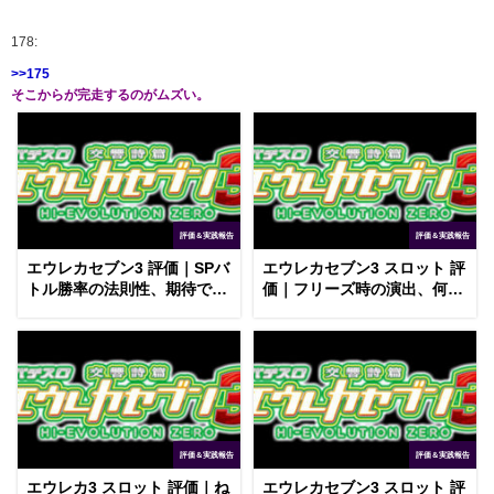
178:
>>175
そこからが完走するのがムズい。
評価＆実践報告
評価＆実践報告
エウレカセブン3 評価｜SPバ
エウレカセブン3 スロット 評
トル勝率の法則性、期待でき
価｜フリーズ時の演出、何と
る前兆演出
なくの中押し
評価＆実践報告
評価＆実践報告
エウレカ3 スロット 評価｜ね
エウレカセブン3 スロット 評