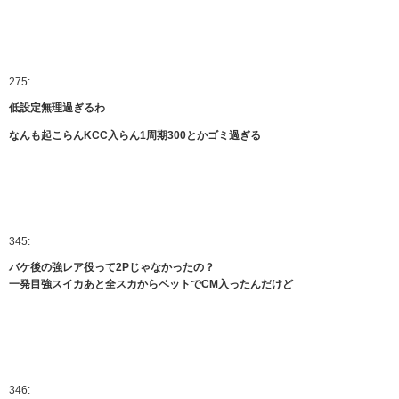
275:
低設定無理過ぎるわ
なんも起こらんKCC入らん1周期300とかゴミ過ぎる
345:
バケ後の強レア役って2Pじゃなかったの？
一発目強スイカあと全スカからベットでCM入ったんだけど
346: