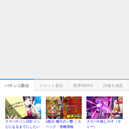
の幸せ空間、好感触のフェアスタート、原作愛溢れる演出に感動 etc…
日遊協、ファン調査2025を発表｜使用金額中央値「1万円-3万円/1回」「遊技
歴20年以上が50％以上」等々…
【2025年】エイプリルフール話題（ネタ）まとめ｜ぱちんこパチスロ関連【4
月1日】
パチンコ新台
スロット新台
業界NEWS
評価＆感想
スマパチゾン100-ゾン
e獣王-獅子の一撃-｜ス
スマパチ推しの子（サ
ビになるまでにしたい
ペック・攻略情報
ミー）