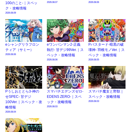
2026.08.07
2026.08.06
100のこと-｜スペッ
ク・攻略情報
2026.08.09
eシャングリラフロン
eワンパンマン2-正義
Pバスタード-暗黒の破
ティア（サミー）
執行- 甘デジ99Ver.｜ス
壊神- 羽根モノVer.｜ス
2026.08.06
ペック・攻略情報
ペック・攻略情報
2026.08.06
2026.08.05
Pうしおととら3-神の
スマパチエデンズゼロ-
スマパチ魔女と野獣｜
せSPEC- 甘デジ
EDENS ZERO-｜スペ
スペック・攻略情報
2026.08.03
100Ver.｜スペック・攻
ック・攻略情報
2026.08.03
略情報
2026.08.04