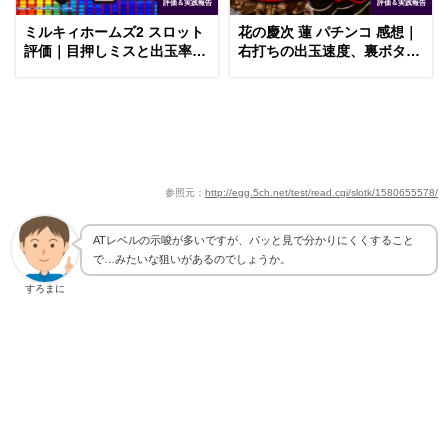
評価＆実践報告
評価＆実践報告
ミルキィホームズ2 スロット
花の慶次 蓮 パチンコ 感想｜
評価｜目押しミスと出玉率、
右打ちの出玉速度、裏ボタン
リセット時の恩恵
のタイミング
参照元：
http://egg.5ch.net/test/read.cgi/slotk/1580655578/
ATレベルの示唆が多いですが、パッと見で分かりにくくすること
で…みたいな狙いがあるのでしょうか。
すろまに