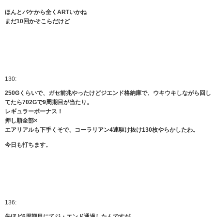
ほんとバケから全くARTいかね
まだ10回かそこらだけど
130:
250Gくらいで、ガセ前兆やったけどジエンド格納庫で、ウキウキしながら回し
てたら702Gで9周期目が当たり。
レギュラーボーナス！
押し順全部×
エアリアルも下手くそで、コーラリアン4連駆け抜け130枚やらかしたわ。
今日も打ちます。
136:
先ほど6周期目にてジ・エンド通過したんですが