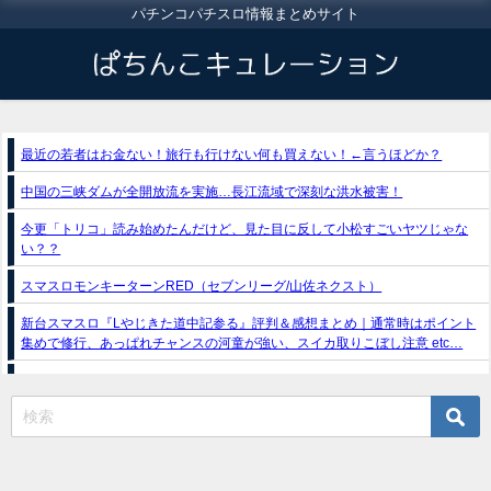
パチンコパチスロ情報まとめサイト
最近の若者はお金ない！旅行も行けない何も買えない！←言うほどか？
中国の三峡ダムが全開放流を実施…長江流域で深刻な洪水被害！
今更「トリコ」読み始めたんだけど、見た目に反して小松すごいヤツじゃな
い？？
スマスロモンキーターンRED（セブンリーグ/山佐ネクスト）
新台スマスロ『Lやじきた道中記参る』評判＆感想まとめ｜通常時はポイント
集めで修行、あっぱれチャンスの河童が強い、スイカ取りこぼし注意 etc…
e獣王-獅子の一撃-｜スペック・攻略情報
新台パチンコ『e魔女と野獣』公式PV動画｜LT直行型399帯、運命分岐から上
乗せループ「（超）BEAST ATTACK」を狙え！
eSAOアリシゼーション夜空『ファン試打会』感想＆画像報告まとめ｜金木犀