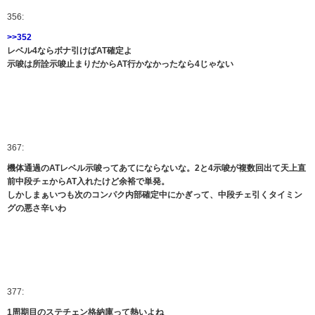
356:
>>352
レベル4ならボナ引けばAT確定よ
示唆は所詮示唆止まりだからAT行かなかったなら4じゃない
367:
機体通過のATレベル示唆ってあてにならないな。2と4示唆が複数回出て天上直
前中段チェからAT入れたけど余裕で単発。
しかしまぁいつも次のコンパク内部確定中にかぎって、中段チェ引くタイミン
グの悪さ辛いわ
377:
1周期目のステチェン格納庫って熱いよね