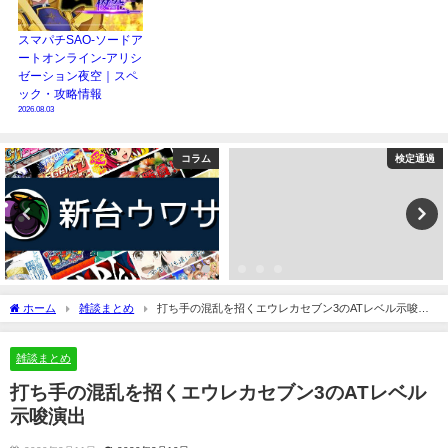
スマパチSAO-ソードア
ートオンライン-アリシ
ゼーション夜空｜スペ
ック・攻略情報
2026.08.03
コラム
検定通過
ホーム
雑談まとめ
打ち手の混乱を招くエウレカセブン3のATレベル示唆演
出
雑談まとめ
打ち手の混乱を招くエウレカセブン3のATレベル
示唆演出