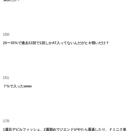
150:
20ー35%で過去22回で1回しかAT入ってないんだがヒキ弱いだけ？
151:
７%で入ったwww
170:
1週目デビルフィッシュ、2週期めでジエンドがやたら通過したり、ドミニク単