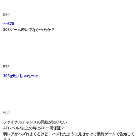
580:
>>576
303ゲーム跨いでなかったか？
578:
303g天井じゃねーの
588:
ファイナルチャンスの詳細が知りたい
ATレベル2以上の時はAC一回保証？
弱レアがハズれまくるけど、ハズれたように見せかけて最終ゲームで告知して