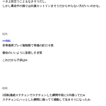
ータ上目立つこともなさそうだし。
しかし暴走中の捻りは白服カットインきそうだからやらない方がいいのかな。
625:
>>591
非等価再プレイ無制限て等価の釘だそ笑
都合のいいように妄想しすぎ笑
これだから子供はw
608:
2回転連続ステチェンでステチェンした瞬間中段に135揃ってたw
ステチェンにハッとした瞬間に揃ってて感動して泣きそうになったわ