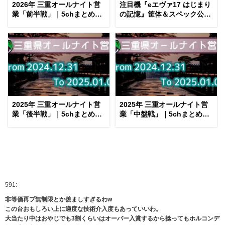
2026年 三重オールナイト営
注目機『eエヴァ17 はじまり
業「前半戦」｜5chまとめ＆
の記憶』筐体＆スペック公開
Twitter画像報告
後 評価まとめ｜蒼天＆カグラ
的、EVA15検定切れを見越し
たか、初号機デッカい etc…
2025年 三重オールナイト営
2025年 三重オールナイト営
業「後半戦」｜5chまとめ＆
業「中盤戦」｜5chまとめ＆
Twitter画像報告
Twitter画像報告
591:
非等価再プ無制限とか羨ましすぎるわw
この台おもしろい上に適度な技術介入度もあっていいわ。
大当たり中はおやじでも3割くらいはオーバー入賞するから捻ってもホルコンデ