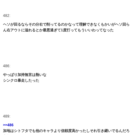
482:
ヘソが回るならその分右で削ってるのかなって理解できなくもかいがヘソ回ら
ん右アウトに溢れるとか最悪過ぎて1度打ってもういいわってなった
486:
やっぱり加持無言は熱いな
シンクロ暴走したった
489:
>>486
加地はシトフタでも他のキャラより信頼度高かったしそれ引き継いでるんだろ