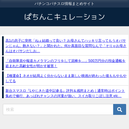
パチンコパチスロ情報まとめサイト
高1の息子に突然「ねぇ結婚って良い？ お母さんてハッキリ言ってもうオバサ
ンじゃん。飽きない？」と聞かれた。何か真面目な質問なんで「そりゃお母さ
んはオバサンだしお…
「自衛隊員や報道カメラマンのフリをして泥棒を…」500万円分の預金通帳を
盗まれた高齢女性が明かす被害！
【種運命】ネオが結局よく分からないまま新しい映画が終わった後ももやもや
してる
新台スマスロ『Lやじきた道中記参る』評判＆感想まとめ｜通常時はポイント
集めで修行、あっぱれチャンスの河童が強い、スイカ取りこぼし注意 etc…
スマスロバジリスク4（アクロス/ユニバーサル）
e獣王-獅子の一撃-｜スペック・攻略情報
新台パチンコ『e魔女と野獣』公式PV動画｜LT直行型399帯、運命分岐から上