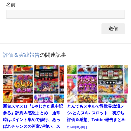
名前
評価＆実践報告
の関連記事
新台スマスロ『Lやじきた道中記
とんでもスキルで異世界放浪メ
参る』評判＆感想まとめ｜通常
シ-とんスキ- スロット｜初打ち
時はポイント集めで修行、あっ
評価＆感想、Twitter報告まとめ
ぱれチャンスの河童が強い、ス
2026年8月6日