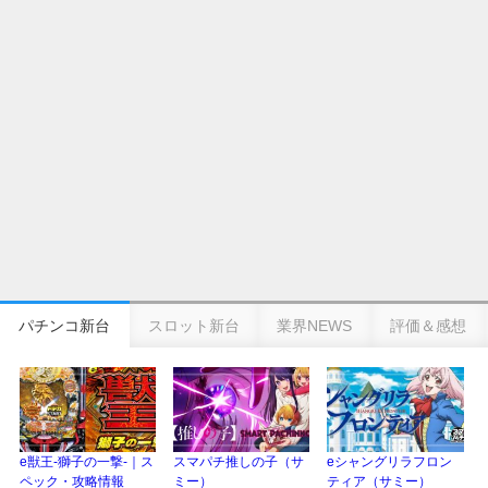
乗せループ「（超）BEAST ATTACK」を狙え！
eSAOアリシゼーション夜空『ファン試打会』感想＆画像報告まとめ｜金木犀
の幸せ空間、好感触のフェアスタート、原作愛溢れる演出に感動 etc…
日遊協、ファン調査2025を発表｜使用金額中央値「1万円-3万円/1回」「遊技
歴20年以上が50％以上」等々…
【2025年】エイプリルフール話題（ネタ）まとめ｜ぱちんこパチスロ関連【4
月1日】
パチンコ新台
スロット新台
業界NEWS
評価＆感想
e獣王-獅子の一撃-｜ス
スマパチ推しの子（サ
eシャングリラフロン
ペック・攻略情報
ミー）
ティア（サミー）