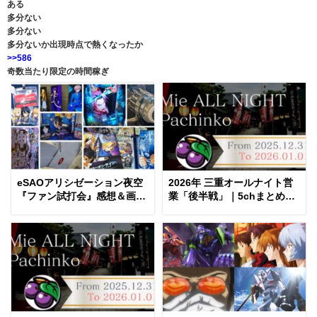
ある
多分ない
多分ない
多分ないか出現時点で熱くなったか
>>586
奇数当たり限定の時間稼ぎ
eSAOアリシゼーション夜空
2026年 三重オールナイト営
『ファン試打会』感想＆画像
業「後半戦」｜5chまとめ＆
報告まとめ｜金木犀の幸せ空
Twitter画像報告
間、好感触のフェアスター
ト、原作愛溢れる演出に感動
etc…