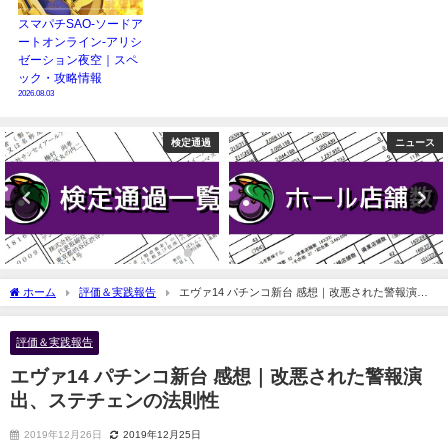
スマパチSAO-ソードア
ートオンライン-アリシ
ゼーション夜空｜スペ
ック・攻略情報
2026.08.03
ニュース
ニュース
ホーム
評価＆実践報告
エヴァ14 パチンコ新台 感想｜改悪された警報演
出、ステチェンの法則性
評価＆実践報告
エヴァ14 パチンコ新台 感想｜改悪された警報演
出、ステチェンの法則性
2019年12月26日
2019年12月25日