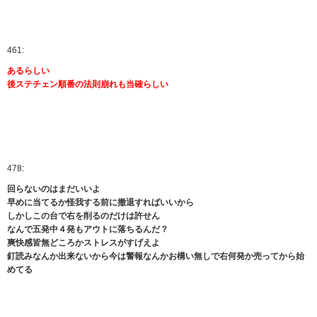
461:
あるらしい
後ステチェン順番の法則崩れも当確らしい
478:
回らないのはまだいいよ
早めに当てるか怪我する前に撤退すればいいから
しかしこの台で右を削るのだけは許せん
なんで五発中４発もアウトに落ちるんだ？
爽快感皆無どころかストレスがすげえよ
釘読みなんか出来ないから今は警報なんかお構い無しで右何発か売ってから始
めてる