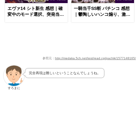
エヴァ14 シト新生 感想｜確
一騎当千SS斬 パチンコ 感想
変中のモード選択、突発当た
｜鬱陶しいハンコ煽り、激熱
りの出現頻度
の突コスカットイン
参照元：
http://medaka.5ch.net/test/read.cgi/pachik/1577148165/
完全再現は難しいということなんでしょうね。
すろまに