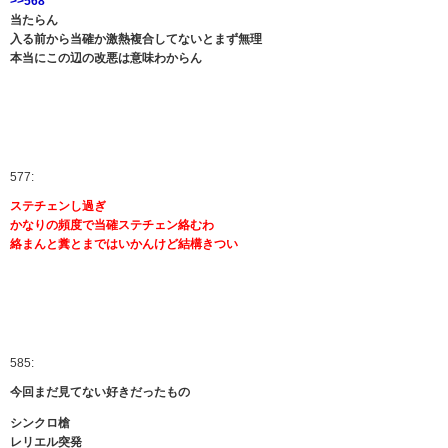
>>568
当たらん
入る前から当確か激熱複合してないとまず無理
本当にこの辺の改悪は意味わからん
577:
ステチェンし過ぎ
かなりの頻度で当確ステチェン絡むわ
絡まんと糞とまではいかんけど結構きつい
585:
今回まだ見てない好きだったもの
シンクロ槍
レリエル突発