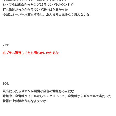
シトフタは面白かったけど15ラウンド9カウントで
釘も微妙だったからラウンド消化はたるかった
今回はオーバー入賞もするし、あんまり出玉少なく思わないな
773:
右プラス調整してたら明らかにわかるな
804:
既出だったらスマンが画面が金色の警報あるんだな
時短中、金警報タイトルからシンクロいって、金警報からゼリエルで当たった
警報に上位演出作んなよクソが