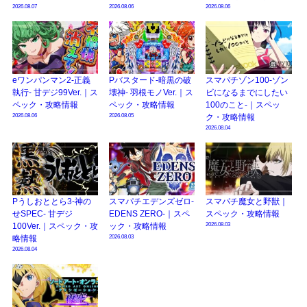
2026.08.07
2026.08.06
2026.08.06
eワンパンマン2-正義
Pバスタード-暗黒の破
スマパチゾン100-ゾン
執行- 甘デジ99Ver.｜ス
壊神- 羽根モノVer.｜ス
ビになるまでにしたい
ペック・攻略情報
ペック・攻略情報
100のこと-｜スペッ
2026.08.06
2026.08.05
ク・攻略情報
2026.08.04
Pうしおととら3-神の
スマパチエデンズゼロ-
スマパチ魔女と野獣｜
せSPEC- 甘デジ
EDENS ZERO-｜スペ
スペック・攻略情報
2026.08.03
100Ver.｜スペック・攻
ック・攻略情報
2026.08.03
略情報
2026.08.04