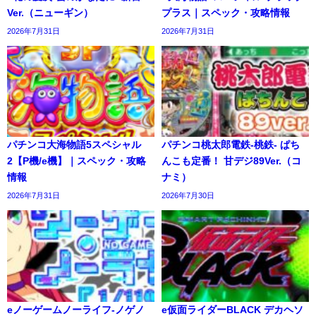
Ver.（ニューギン）
プラス｜スペック・攻略情報
2026年7月31日
2026年7月31日
パチンコ大海物語5スペシャル
パチンコ桃太郎電鉄-桃鉄- ぱち
2【P機/e機】｜スペック・攻略
んこも定番！ 甘デジ89Ver.（コ
情報
ナミ）
2026年7月31日
2026年7月30日
eノーゲームノーライフ-ノゲノ
e仮面ライダーBLACK デカヘソ