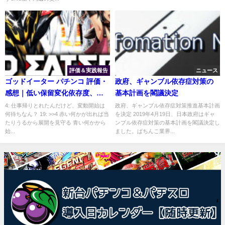
評価＆実践報告
ニュース
ゴッドイーター パチンコ 評価・
政府、ギャンブル依存症対策の
感想｜低い保留変化依存度、単
基本計画を閣議決定
調なRUSH中
4: 仕事帰りとれたんだけど、変動開始は
政府、ギャンブル依存症対策推進基本計画
何待ちなん？ 19: >>4 赤い何かが出れば当
を決定 2019年4月19日、日本政府はギャ
たりうるから展開を見守る 青い何かから
ンブル依存症対策の基本計画を閣議決定し
始...
ました。ぱちんこ業界...