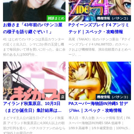
雑談まとめ
機種情報（パチンコ）
お爺さま「43年前のパチンコ屋
Pクイーンズブレイド4 アンリミ
の様子を語り継ぐぞい！」
テッド｜スペック・攻略情報
41: はじめてのパチンコは景品カウンター
高尾（TAKAO）社のパチンコ新台「Pクイ
の近くと出入口、シマに2か所の玉貸し機
ーンズブレイド4 UNLIMITED」のスペッ
まで毎回歩いて球を買いに行った。金に余
クおよび機種情報、演出信頼度のまとめペ
裕のある人は500円分...
ージ。...
店
機種情報（パチンコ）
アイランド秋葉原店、10月3日
PAスーパー海物語IN沖縄5 甘デ
（まどか誕生日）集計結果は？
ジVer.｜スペック・攻略情報
（※一部データ有）
まどマギ主人公の誕生日×アイランド秋葉
導入日・導入台数 スペック情報 型式｜PA
原 アイランド秋葉原店に4,000人以上の朝
スーパー海物語IN沖縄5 SBA 低確率｜
並び行列を造り、パチスロファンのみなら
1/99.9 高確率｜1/9.9 確変割合｜100%(S...
ずSNS上や周辺の交...