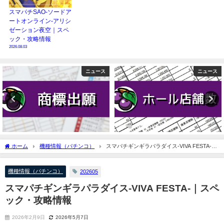
スマパチSAO-ソードア
ートオンライン-アリシ
ゼーション夜空｜スペ
ック・攻略情報
2026.08.03
ニュース
ニュース
ホーム
機種情報（パチンコ）
スマパチギンギラパラダイス-VIVA FESTA-｜
スペック・攻略情報
機種情報（パチンコ）
202605
スマパチギンギラパラダイス-VIVA FESTA-｜スペ
ック・攻略情報
2026年2月9日
2026年5月7日