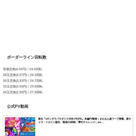
ボーダーライン回転数
等価交換(4.00円)｜23.0回転
28玉交換(3.57円)｜24.0回転
30玉交換(3.33円)｜24.7回転
33玉交換(3.03円)｜25.6回転
40玉交換(2.50円)｜27.9回転
公式PV動画
新台『eギンギラパラダイスVIVA FESTA』本編PV動画｜まわるん超ワープ搭載、新キ
ャラ・イカリン誕生、熱強の5回転「夢幻チャレンジ」etc…
最新トピックス