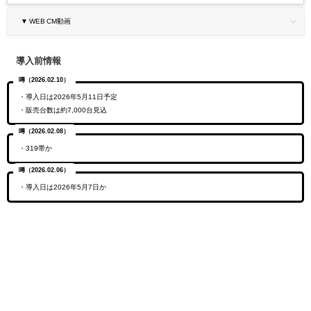
▼ WEB CM動画
導入前情報
噂（2026.02.10）
・導入日は2026年5月11日予定
・販売台数は約7,000台見込
噂（2026.02.08）
・319帯か
噂（2026.02.06）
・導入日は2026年5月7日か