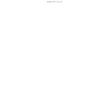
スポンサーリンク