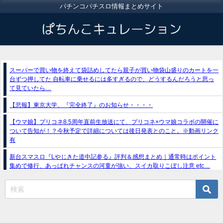
パチンコパチスロ情報まとめサイト
スーパーで買い物を終えて袋詰めしてたら親子が買い物袋山盛りのカートを一
台ずつ押してた 自転車に乗せるには多すぎるので、どうするんだろうと思っ
て見ていたら…
【悲報】東京大学、『完全終了』のお知らせ・・・・
【ウマ娘】プリコネ8.5周年直前生放送にて、プリコネ×ウマ娘コラボの開催に
ついて告知が！？今秋予定で詳細については後日発表とのこと。※動画リンク
有
新台スマスロ『Lやじきた道中記参る』評判＆感想まとめ｜通常時はポイント
集めで修行、あっぱれチャンスの河童が強い、スイカ取りこぼし注意 etc…
スマスロバジリスク4（アクロス/ユニバーサル）
e獣王-獅子の一撃-｜スペック・攻略情報
新台パチンコ『e魔女と野獣』公式PV動画｜LT直行型399帯、運命分岐から上