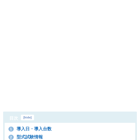
目次
[
hide
]
導入日・導入台数
1
型式試験情報
2