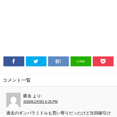
LINE
コメント一覧
匿名
より:
2026年2月9日 6:25 PM
過去のギンパラミドルも荒い寄りだったけど次回確引け