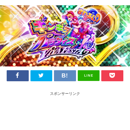
LINE
スポンサーリンク