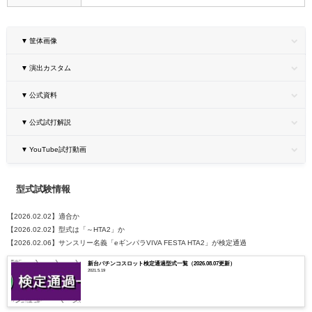
▼ 筐体画像
▼ 演出カスタム
▼ 公式資料
▼ 公式試打解説
▼ YouTube試打動画
型式試験情報
【2026.02.02】適合か
【2026.02.02】型式は「～HTA2」か
【2026.02.06】サンスリー名義「eギンパラVIVA FESTA HTA2」が検定通過
新台パチンコスロット検定通過型式一覧（2026.08.07更新）
2021.5.19