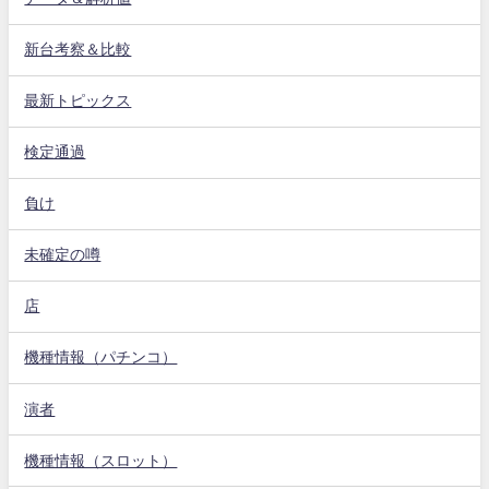
新台考察＆比較
最新トピックス
検定通過
負け
未確定の噂
店
機種情報（パチンコ）
演者
機種情報（スロット）