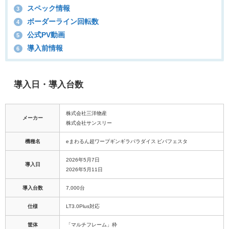
スペック情報
3
ボーダーライン回転数
4
公式PV動画
5
導入前情報
6
導入日・導入台数
株式会社三洋物産
メーカー
株式会社サンスリー
機種名
eまわるん超ワープギンギラパラダイス ビバフェスタ
2026年5月7日
導入日
2026年5月11日
導入台数
7,000台
仕様
LT3.0Plus対応
筐体
「マルチフレーム」枠