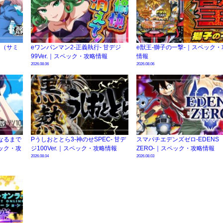
ア（サミ
eワンパンマン2-正義執行- 甘デジ
e獣王-獅子の一撃-｜スペック・
99Ver.｜スペック・攻略情報
情報
2026.08.06
2026.08.06
なるまで
Pうしおととら3-神のせSPEC- 甘デ
スマパチエデンズゼロ-EDENS
ック・攻
ジ100Ver.｜スペック・攻略情報
ZERO-｜スペック・攻略情報
2026.08.04
2026.08.03