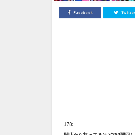
Facebook
Twitte
178:
開店から打ってるけど380弱回して