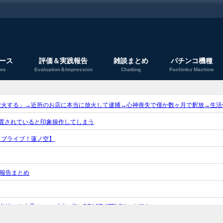
ース
評価＆実践報告
雑談まとめ
パチンコ機種
ws
Evaluation＆Impression
Chatting
Pachinko Machine
放火する」→近所のお店に本当に放火して逮捕→心神喪失で僅か数ヶ月で釈放→生活
置されていると印象操作してしまう
ラブライブ！蓮ノ空】
r報告まとめ
岐から上乗せループ「（超）BEAST ATTACK」を狙え！