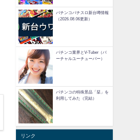
パチンコパチスロ新台噂情報
（2026.08.06更新）
パチンコ業界とV-Tuber（バ
ーチャルユーチューバー）
パチンコの特殊景品「栞」を
利用してみた（完結）
リンク