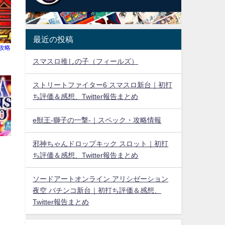
最近の投稿
攻略
スマスロ推しの子（フィールズ）
ストリートファイター6 スマスロ新台｜初打
ち評価＆感想、Twitter報告まとめ
e獣王-獅子の一撃-｜スペック・攻略情報
邪神ちゃんドロップキック スロット｜初打
ち評価＆感想、Twitter報告まとめ
ソードアートオンライン アリシゼーション
夜空 パチンコ新台｜初打ち評価＆感想、
Twitter報告まとめ