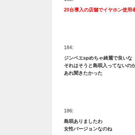
20台導入の店舗でイヤホン使用
184:
ジンベエspめちゃ綺麗で良いな
それはそうと島唄入ってないの
あれ聞きたかった
186:
島唄ありましたわ
女性バージョンなのね