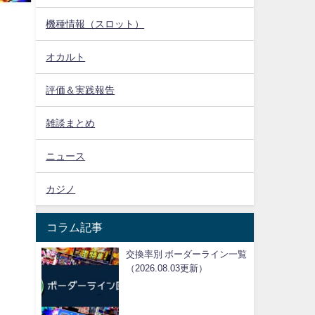
機種情報（スロット）
オカルト
評価＆実践報告
雑談まとめ
ニュース
カジノ
コラム記事
交換率別 ボーダーライン一覧
（2026.08.03更新）