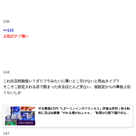
156:
>>115
上位がクソ強い
144:
これ出玉性能低い？ダリフラみたいに薄いとこ引けないと死ぬタイプ？
そこそこ設定入れる店で固まった出玉ほとんど見ない、低設定からの事故上位
くらいしか
中古暴落8万円『Lダーリンインザフランキス』評価＆評判｜咲＆転
剣に及ばぬ稼働「やれる感がねぇｗｗ」「転落が心配で脳汁出な
い」etc…
評価＆実践報告
147: