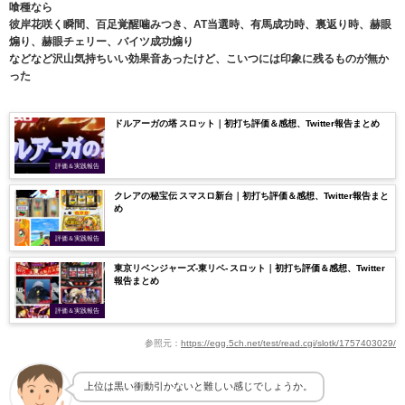
喰種なら
彼岸花咲く瞬間、百足覚醒噛みつき、AT当選時、有馬成功時、裏返り時、赫眼
煽り、赫眼チェリー、バイツ成功煽り
などなど沢山気持ちいい効果音あったけど、こいつには印象に残るものが無か
った
ドルアーガの塔 スロット｜初打ち評価＆感想、Twitter報告まとめ
評価＆実践報告
クレアの秘宝伝 スマスロ新台｜初打ち評価＆感想、Twitter報告まと
め
評価＆実践報告
東京リベンジャーズ-東リベ- スロット｜初打ち評価＆感想、Twitter
報告まとめ
評価＆実践報告
参照元：
https://egg.5ch.net/test/read.cgi/slotk/1757403029/
上位は黒い衝動引かないと難しい感じでしょうか。