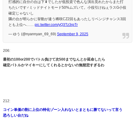
打感的に自分の台は下⬇でしたが低投資で色んな演出見れたからまた打
ちたいです‍♂️ミッドナイトモード50%ムズいて。小役引けねぇラスG小役
確定じゃないし
隣の台が明らかに挙動が違う稀咲CZ2回もあったしリベンジチャンス3回
とも上位へ……
pic.twitter.com/yQ3Tz3rpTr
— ゆう (@nyannyan_69_69)
September 9, 2025
206:
最初の100or200でバトル負けて次500までなんとか延命したら
確定バトルかマイキーにしてくれるとかないの無慈悲すぎるわ
212:
コイン単価の割に上位の特化ゾーン入れないとまともに勝てないって言う
恐ろしい台だね