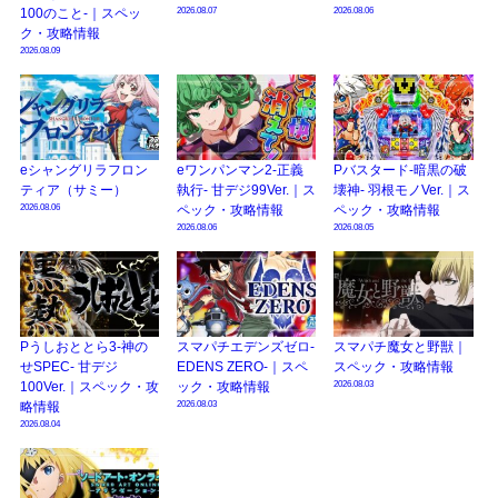
2026.08.07
2026.08.06
100のこと-｜スペッ
ク・攻略情報
2026.08.09
eシャングリラフロン
eワンパンマン2-正義
Pバスタード-暗黒の破
ティア（サミー）
執行- 甘デジ99Ver.｜ス
壊神- 羽根モノVer.｜ス
2026.08.06
ペック・攻略情報
ペック・攻略情報
2026.08.06
2026.08.05
Pうしおととら3-神の
スマパチエデンズゼロ-
スマパチ魔女と野獣｜
せSPEC- 甘デジ
EDENS ZERO-｜スペ
スペック・攻略情報
2026.08.03
100Ver.｜スペック・攻
ック・攻略情報
2026.08.03
略情報
2026.08.04