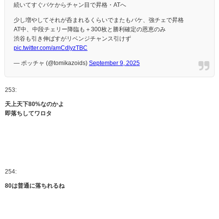
続いてすぐバケからチャン目で昇格・ATへ
少し増やしてそれが呑まれるくらいでまたもバケ、強チェで昇格
AT中、中段チェリー降臨も＋300枚と勝利確定の恩恵のみ
渋谷も引き伸ばすがリベンジチャンス引けず
pic.twitter.com/amCdlyzTBC
— ポッチャ (@tomikazoids)
September 9, 2025
253:
天上天下80%なのかよ
即落ちしてワロタ
254:
80は普通に落ちれるね