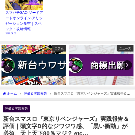
スマパチSAO-ソードア
ートオンライン-アリシ
ゼーション夜空｜スペ
ック・攻略情報
2026.08.03
コラム
ニュース
ホーム
評価＆実践報告
新台スマスロ『東京リベンジャーズ』実践報告＆評
価｜頭文字D的なジワジワ感、「黒い衝動」が必須、天上天下80％マジ？ etc…
評価＆実践報告
新台スマスロ『東京リベンジャーズ』実践報告＆
評価｜頭文字D的なジワジワ感、「黒い衝動」が
必須、天上天下80％マジ？ etc…