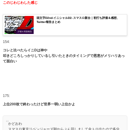
このじわじわした感じ
頭文字D2nd-イニシャルD2- スマスロ新台｜初打ち評価＆感想、
Twitter報告まとめ
評価＆実践報告
154:
コレと比べたらイニDは神や
叩きどころしっかりしているし引いたときのタイミングで恩恵がメリハリあっ
て面白い
175:
上位200枚で終わったけど世界一弱い上位かよ
かどおわ
スマスロ東京リベンジャーズ朝からぶん回しまして金トロ出たので多分