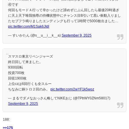
④です
何回もモードＡ行って辛かったけど諦めずにぶん回したら最後20時過ぎ
に天上天下唯我独尊の待機状態中にチャンス目B引いて黒い衝動入りまし
たセブフラ鳴りましたエンディングも行って1時間で5000枚出ました…
pic.twitter.com/M1Sak6JIdl
— すいかたん (@s__u__i__k__a)
September 9, 2025
スマスロ東京リベンジャーズ
終日回して来ました。
9300回転
投資700枚
回収1900枚
上位czは6回行くも全スルー
ちなみに銅トロ２回のみ。
pic.twitter.com/2wYF1k5woz
— まるでダメなおっさん略してNIKEおじ (@TPtrWY0ZNm58017)
September 9, 2025
188:
>>175