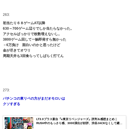
263:
初当たり６８ゲームAT以降
630～700ゲーム辺りでしか当たらなかった。
アクセルばっかりで枚数増えないし。
3800ゲーム回して一触即発すら無かった
－6万負け 面白いのかと思ったけど
金が尽きてオワリ
周期天井も3回食らってしばらく打てん
273:
パチンコの東リベの方がまだオモロいは
クソすぎる
LT3.0プラス新台『e東京リベンジャーズ』評判＆感想まとめ｜
RUSH中のもっさり感、3000演出が好評、渋谷JACKなくして継続
率ほしかった etc…