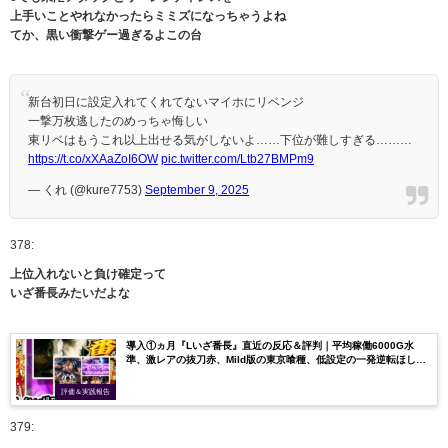
上手いことやれなかったらミミズになっちゃうよね
てか、黒い衝撃ゲー過ぎるよこの台
新台初日に設定入れてくれてないマイホにリベンジ
一撃万枚逃したのめっちゃ悔しい
東リベはもうこれ以上出せる気がしないよ……下位が難しすぎる………
https://t.co/xXAaZoI6OW
pic.twitter.com/Ltb27BMPm9
— くれ (@kure7753)
September 9, 2025
378:
上位入れないと負け確定って
いざ番長みたいだよな
導入①ヵ月『Lいざ番長』直近の反応＆評判｜平均稼働6000G水
準、激レアの抜刀赤、Mild版の東京喰種、低設定の一発逆転ほしい
etc…
評価＆実践報告
379: