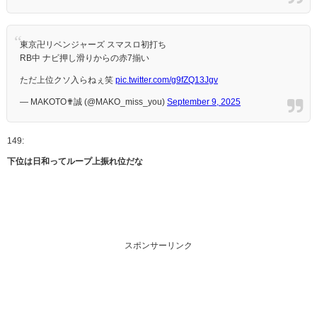
東京卍リベンジャーズ スマスロ初打ち
RB中 ナビ押し滑りからの赤7揃い
ただ上位クソ入らねぇ笑
pic.twitter.com/g9fZQ13Jgv
— MAKOTO✟誠 (@MAKO_miss_you)
September 9, 2025
149:
下位は日和ってループ上振れ位だな
スポンサーリンク