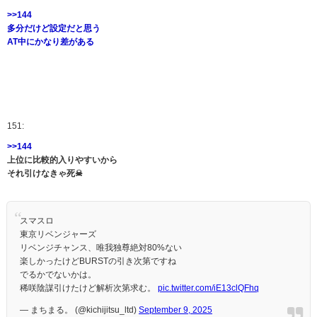
>>144
多分だけど設定だと思う
AT中にかなり差がある
151:
>>144
上位に比較的入りやすいから
それ引けなきゃ死☠
スマスロ
東京リベンジャーズ
リベンジチャンス、唯我独尊絶対80%ない
楽しかったけどBURSTの引き次第ですね
でるかでないかは。
稀咲陰謀引けたけど解析次第求む。
pic.twitter.com/iE13clQFhq
— まちまる。 (@kichijitsu_ltd)
September 9, 2025