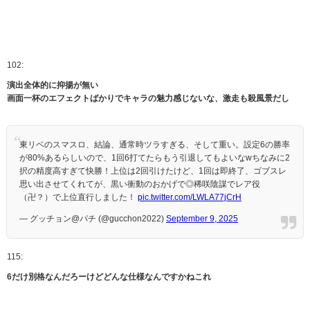
102:
演出全体的に抑揚が無い
画面一杯のエフェクトばかりでキャラの魅力感じないな、激走も殺風景だし
東リベのスマスロ、結論、通常時ツラすぎる、そして重い。設定6の勝率
が80%あるらしいので、1回6打てたらもう引退してもよいなwちなみに2
択の精度高すぎて快勝！上位は2回引けたけど、1回は即終了、ゴブスレ
思い出させてくれてが、黒い衝動のおかげで◎稀咲陰謀でレア役
（卍？）で上位直行しました！
pic.twitter.com/LWLA77jCrH
— グッチョン@パチ (@gucchon2022)
September 9, 2025
115:
6だけ別格なんだろーけどどんな仕様なんですかねこれ