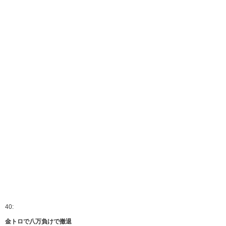
40:
金トロで八万負けで撤退