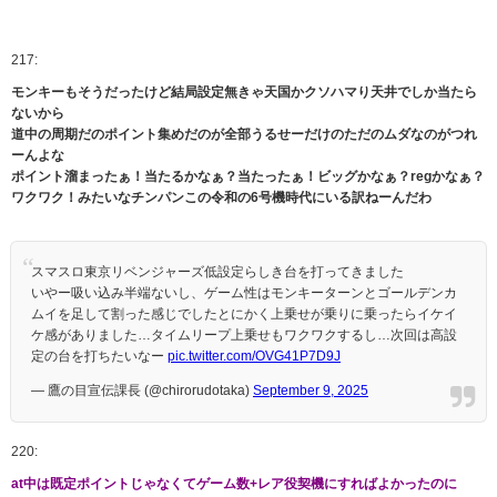
217:
モンキーもそうだったけど結局設定無きゃ天国かクソハマり天井でしか当たら
ないから
道中の周期だのポイント集めだのが全部うるせーだけのただのムダなのがつれ
ーんよな
ポイント溜まったぁ！当たるかなぁ？当たったぁ！ビッグかなぁ？regかなぁ？
ワクワク！みたいなチンパンこの令和の6号機時代にいる訳ねーんだわ
スマスロ東京リベンジャーズ低設定らしき台を打ってきました
いやー吸い込み半端ないし、ゲーム性はモンキーターンとゴールデンカ
ムイを足して割った感じでしたとにかく上乗せが乗りに乗ったらイケイ
ケ感がありました…タイムリープ上乗せもワクワクするし…次回は高設
定の台を打ちたいなー
pic.twitter.com/OVG41P7D9J
— 鷹の目宣伝課長 (@chirorudotaka)
September 9, 2025
220:
at中は既定ポイントじゃなくてゲーム数+レア役契機にすればよかったのに