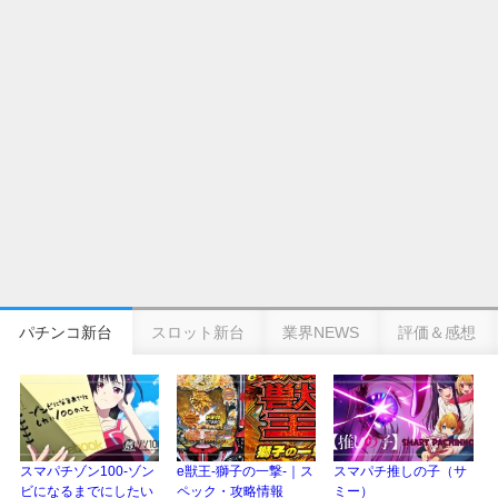
の幸せ空間、好感触のフェアスタート、原作愛溢れる演出に感動 etc…
日遊協、ファン調査2025を発表｜使用金額中央値「1万円-3万円/1回」「遊技
歴20年以上が50％以上」等々…
【2025年】エイプリルフール話題（ネタ）まとめ｜ぱちんこパチスロ関連【4
月1日】
パチンコ新台
スロット新台
業界NEWS
評価＆感想
スマパチゾン100-ゾン
e獣王-獅子の一撃-｜ス
スマパチ推しの子（サ
ビになるまでにしたい
ペック・攻略情報
ミー）