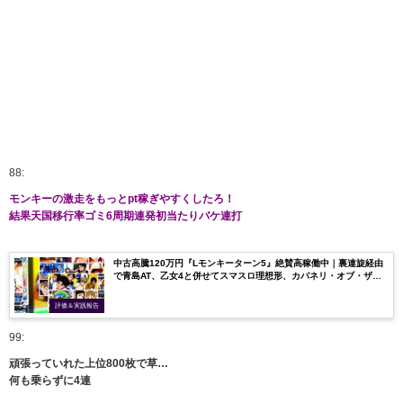
88:
モンキーの激走をもっとpt稼ぎやすくしたろ！
結果天国移行率ゴミ6周期連発初当たりバケ連打
中古高騰120万円『Lモンキーターン5』絶賛高稼働中｜裏連旋経由
で青島AT、乙女4と併せてスマスロ理想形、カバネリ・オブ・ザ・
ダイナマイトボートレース！
評価＆実践報告
99:
頑張っていれた上位800枚で草…
何も乗らずに4連