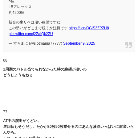
5位
LBアレックス
約4200G
新台の東リベは凄い稼働ですね
この勢いがどこまで続くか注目です
https://t.co/QGiS3ZPZH8
pic.twitter.com/j2ZaiQk2ZU
— すろまに (@slotmania77777)
September 9, 2025
68:
1周期のバトル当てられなかった時の絶望が凄いわ
どうしようもねぇ
77:
AT中の演出がくどい。
逆回転もそうだし、たかが20枚50枚乗せるのにあんな液晶いっぱいに演出いら
んやろ。