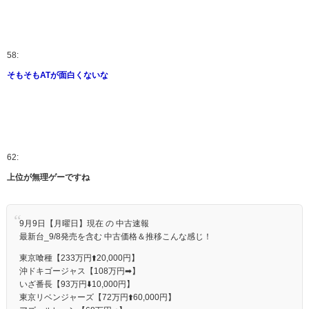
58:
そもそもATが面白くないな
62:
上位が無理ゲーですね
9月9日【月曜日】現在 の 中古速報
最新台_9/8発売を含む 中古価格＆推移こんな感じ！
東京喰種【233万円⬆️20,000円】
沖ドキゴージャス【108万円➡】
いざ番長【93万円⬇️10,000円】
東京リベンジャーズ【72万円⬆️60,000円】