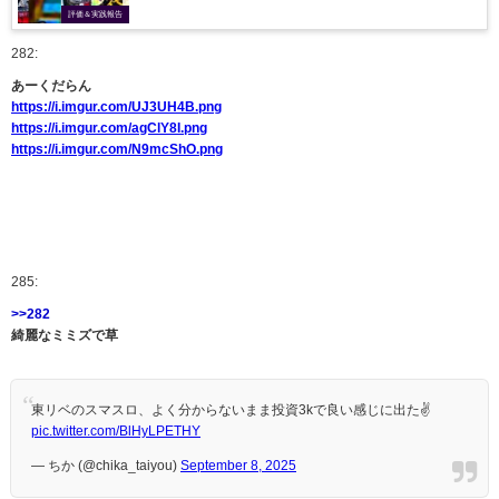
評価＆実践報告
282:
あーくだらん
https://i.imgur.com/UJ3UH4B.png
https://i.imgur.com/agClY8I.png
https://i.imgur.com/N9mcShO.png
285:
>>282
綺麗なミミズで草
東リベのスマスロ、よく分からないまま投資3kで良い感じに出た✌️
pic.twitter.com/BlHyLPETHY
— ちか (@chika_taiyou)
September 8, 2025