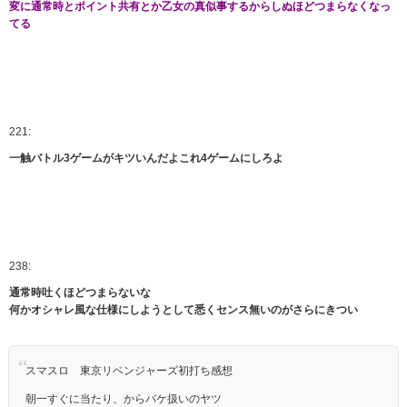
変に通常時とポイント共有とか乙女の真似事するからしぬほどつまらなくなっ
てる
221:
一触バトル3ゲームがキツいんだよこれ4ゲームにしろよ
238:
通常時吐くほどつまらないな
何かオシャレ風な仕様にしようとして悉くセンス無いのがさらにきつい
スマスロ 東京リベンジャーズ初打ち感想
朝一すぐに当たり、からバケ扱いのヤツ