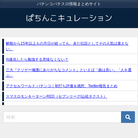
パチンコパチスロ情報まとめサイト
解散から15年以上もの月日が経っても、未だ伝説としてその人気は衰えな
い。
AI進化したら勉強する意味なくない？
三大『クソゲー擁護にありがちなコメント』といえば「曲は良い」「人を選
ぶ」
アクセルワールド パチンコ｜初打ち評価＆感想、Twitter報告まとめ
スマスロモンキーターンRED（セブンリーグ/山佐ネクスト）
e獣王-獅子の一撃-｜スペック・攻略情報
新台パチンコ『e魔女と野獣』公式PV動画｜LT直行型399帯、運命分岐から上
乗せループ「（超）BEAST ATTACK」を狙え！
eSAOアリシゼーション夜空『ファン試打会』感想＆画像報告まとめ｜金木犀