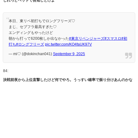
しれっとベットで告知しとけよ
本日、東リベ初打ちでロングフリーズ♡
まじ、セブフラ最高すぎた♡
エンディングもやったけど
朝から打って6200枚しか出なかった
#東京リベンジャーズ
#スマスロ
#初
打ち
#ロングフリーズ
pic.twitter.com/KO4faUK97V
— mi♡ (@dokinchan041)
September 9, 2025
84:
決戦前夜から上位直撃したけど何でやろ。うっすい確率で振り分けあんのかな