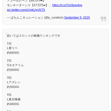
アズールレーン【68万円➡】
モンキーターンⅤ【57万円➡】…
https://t.co/Tq2ibxq4qx
pic.twitter.com/vUgkUgVKTX
— ぱちんこキュレーション (@p_curation)
September 9, 2025
続いてはスロットの稼働ランキングです
1位
L東リベ
約6600G
2位
Sネオアイム
約5600G
3位
Lアズレン
約5600G
4位
L東京喰種
約4600G