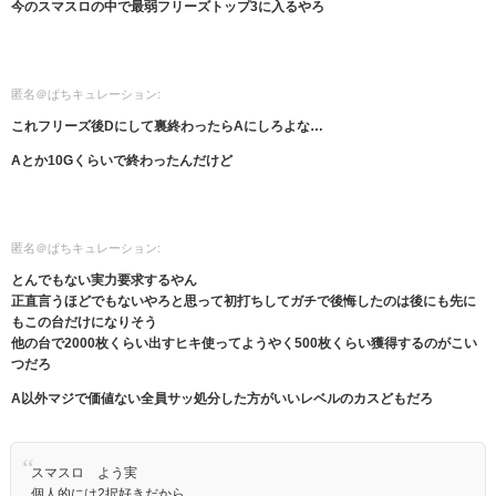
今のスマスロの中で最弱フリーズトップ3に入るやろ
匿名＠ぱちキュレーション:
これフリーズ後Dにして裏終わったらAにしろよな…
Aとか10Gくらいで終わったんだけど
匿名＠ぱちキュレーション:
とんでもない実力要求するやん
正直言うほどでもないやろと思って初打ちしてガチで後悔したのは後にも先に
もこの台だけになりそう
他の台で2000枚くらい出すヒキ使ってようやく500枚くらい獲得するのがこい
つだろ
A以外マジで価値ない全員サッ処分した方がいいレベルのカスどもだろ
スマスロ よう実
個人的には2択好きだから