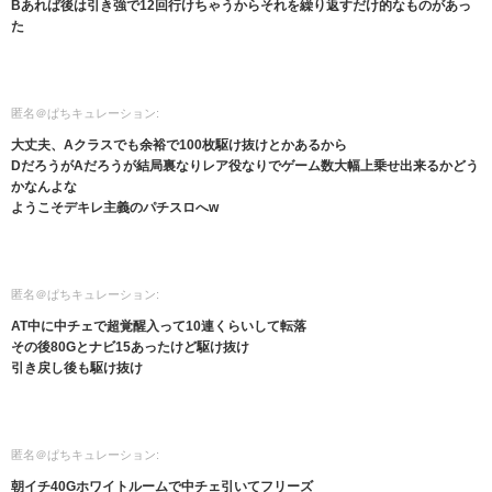
Bあれば後は引き強で12回行けちゃうからそれを繰り返すだけ的なものがあっ
た
匿名＠ぱちキュレーション:
大丈夫、Aクラスでも余裕で100枚駆け抜けとかあるから
DだろうがAだろうが結局裏なりレア役なりでゲーム数大幅上乗せ出来るかどう
かなんよな
ようこそデキレ主義のパチスロへw
匿名＠ぱちキュレーション:
AT中に中チェで超覚醒入って10連くらいして転落
その後80Gとナビ15あったけど駆け抜け
引き戻し後も駆け抜け
匿名＠ぱちキュレーション:
朝イチ40Gホワイトルームで中チェ引いてフリーズ