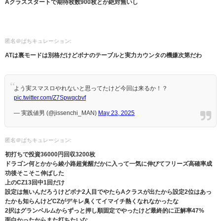
Aクラススタートで期待枚数900枚とか絶対無いし
匿名＠ぱちキュレーション:
ATは裏モードは別格だけどボナのテーブルと実力カウンタの機嫌次第だわ
よう実スマスロやれないと思ってたけど今回は来るか！？
pic.twitter.com/Z7Spwqcbvf
— 実践値男 (@jissenchi_MAN)
May 23, 2025
匿名＠ぱちキュレーション:
初打ちで投資36000円回収3200枚
ドラゴン何とかから綾小路超覚醒だかに入って一気に伸びてフリーズ高確率成
功後そこそこ伸ばした
上のCZ13回中1回だけ
設定は無いんだろうけどボナ2人目でやたらAクラスが出たから設定2位はあっ
たかも知らんけどCZがデキレ臭くてイマイチ熱くなれなかったな
2択はグランベルムからずっと押し順固定でやったけど最終的に正解率47%
面白かったからまた打ちたいな