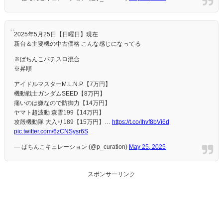
2025年5月25日【日曜日】現在
新台＆主要機の中古価格 こんな感じになってる
※ぱちんこパチスロ混合
※昇順
アイドルマスターM.L.N.P.【7万円】
機動戦士ガンダムSEED【8万円】
痛いのは嫌なので防御力【14万円】
ヤマト超波動 森雪199【14万円】
攻殻機動隊 大入り189【15万円】…
https://t.co/Ihvf8bVi6d
pic.twitter.com/6zCNSysr6S
— ぱちんこキュレーション (@p_curation)
May 25, 2025
スポンサーリンク