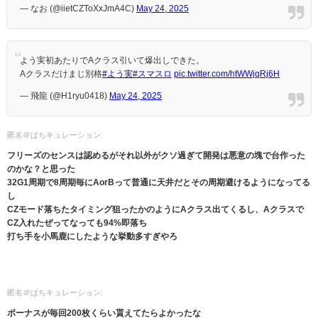
— なお (@iietCZToXxJmA4C)
May 24, 2025
よう実初あたりでAクラス引いて爆出しできた。
Aクラスだけまじ別格
#よう実
#スマスロ
pic.twitter.com/htWWjqRj6H
— 飛龍 (@H1ryu0418)
May 24, 2025
匿名＠ぱちキュレーション:
フリーズのセンスは認めるがそれ以外がクソ過ぎて開発は悪意の塊で台作った
のかな？と思った
32G1周期で8周期毎にAorBって普通に天井だとその周期避けるようになってる
し
CZモード落ちたタイミング狙ったかのようにAクラス出てくるし、Aクラスで
CZ入れたぜってなっても94%即落ち
打ち手を小馬鹿にしたような挙動多すぎやろ
匿名＠ぱちキュレーション:
ボーナスが毎回200枚くらい貰えてたらよかったな