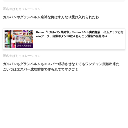
匿名＠ぱちキュレーション:
ガルパンやグランベルム余裕な俺はすんなり受け入れられたわ
Heiwa『Lガルパン最終章』Twitter＆5ch実践報告｜出玉グラフと打
winデータ、自爆ボタン50枚＆あんこう通過の話題 等々…！
評価＆実践報告
匿名＠ぱちキュレーション:
ガルパンもグランベルムもエスパー成功させなくてもワンチャン突破出来た
こいつはエスパー成功前提で作られててマジゴミ