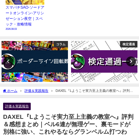
スマパチSAO-ソードア
ートオンライン-アリシ
ゼーション夜空｜スペ
ック・攻略情報
2026.08.03
コラム
検定通過
ホーム
評価＆実践報告
DAXEL『Lようこそ実力至上主義の教室へ』評判＆
感想まとめ｜ベル6連が無理ゲー、裏モードが別格に強い、これやるならグランベルム
打つわ
評価＆実践報告
DAXEL『Lようこそ実力至上主義の教室へ』評判
＆感想まとめ｜ベル6連が無理ゲー、裏モードが
別格に強い、これやるならグランベルム打つわ