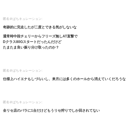
匿名＠ぱちキュレーション:
奇跡的に完走したが二度とできる気がしないな
通常時中段チェリーからフリーズ無しAT直撃で
Dクラス80Gスタートだったんだけど
たまたま良い振り分け取ったのか？
匿名＠ぱちキュレーション:
仕様上ハイエナもしづらいし、来月には多くのホールから消えていくだろうな
匿名＠ぱちキュレーション:
全リセ店のバラに1台だけどもうリセ狩りでしか回されてない