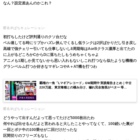
なん？設定差あんのかこれ？
匿名＠ぱちキュレーション:
初打ちしたけど評判通りのクソ台だな
ベル連してる時にリプかハズレ挟んでくるし低ランクは2択ばかりだし引き戻し
高確で強チェリー引いても仕事しないし8周期毎はAorBクラス濃厚と出てたの
に上がるどころかCからDに落ちたしもうめちゃくちゃよ
アニメも1期しか見てないから思い入れもないしこれ打つなら似たような機種の
グランベルム打つか好きなマギレコやA＋AT機を打つわ
覇権の一角「Lマギアレコード」GW期間中 実践報告まとめ｜中古
220万超、東京喰種との棲み分け、穢れ完全無視がベター 等…
評価＆実践報告
匿名＠ぱちキュレーション:
どうやって出すんだよって思ってたけど5000枚出たわ
何やれば出せるんだよと言われると大したことやってなくて、100続いた裏が
一回とボナ中の100乗せが二回だけだったな
区間切りのフリーズもなし