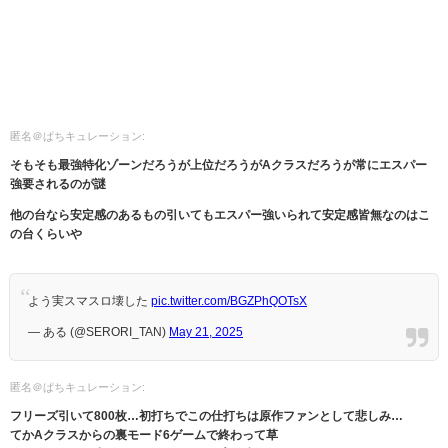
匿名＠ぱちキュレーション:
そもそも最強特化ゾーンだろうが上位だろうがAクラスだろうが常にエスパー
強要されるのが謎
他の台なら安定感のあるもの引いてもエスパー強いられて安定感皆無なのはこ
の台くらいや
よう実スマスロ壊した
pic.twitter.com/BGZPhQOTsX
— ある (@SERORI_TAN)
May 21, 2025
匿名＠ぱちキュレーション:
フリーズ引いて800枚…初打ちでこの仕打ちは原作ファンとして悲しみ…
てかAクラスからの裏モード6ゲームで終わって草