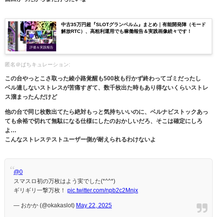
中古35万円超『SLOTグランベルム』まとめ｜有能開発陣（モード
解放RTC）、高粗利運用でも稼働報告＆実践画像続々です！
評価＆実践報告
匿名＠ぱちキュレーション:
この台やっとこさ取った綾小路覚醒も500枚も行かず終わってゴミだったし
ベル連しないストレスが苦痛すぎて、数千枚出た時もあり得ないくらいストレ
ス溜まったんだけど
他の台で同じ枚数出てたら絶対もっと気持ちいいのに、ベルナビストックあっ
ても余裕で切れて無駄になる仕様にしたのおかしいだろ、そこは確定にしろ
よ…
こんなストレステストユーザー側が耐えられるわけないよ
@0
スマスロ初の万枚はよう実でした(*^^*)
ギリギリ一撃万枚！
pic.twitter.com/npb2c2Mnjx
— おかか (@okakaslot)
May 22, 2025