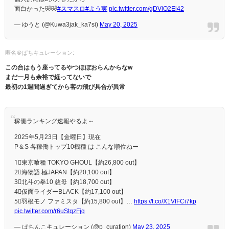
面白かった🤣🤣
#スマスロ
#よう実
pic.twitter.com/gDViO2El42
— ゆうと (@Kuwa3jak_ka7si)
May 20, 2025
匿名＠ぱちキュレーション:
この台はもう座ってるやつほぼおらんからなw
まだ一月も余裕で経ってないで
最初の1週間過ぎてから客の飛び具合が異常
稼働ランキング速報やるよ～
2025年5月23日【金曜日】現在
P＆S 各稼働トップ10機種 は こんな順位ねー
1⃣東京喰種 TOKYO GHOUL【約26,800 out】
2⃣海物語 極JAPAN【約20,100 out】
3⃣北斗の拳10 慈母【約18,700 out】
4⃣仮面ライダーBLACK【約17,100 out】
5⃣羽根モノ ファミスタ【約15,800 out】…
https://t.co/X1VfFCi7kp
pic.twitter.com/r6uStqzFjq
— ぱちんこキュレーション (@p_curation)
May 23, 2025