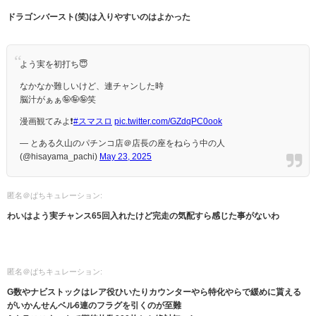
ドラゴンバースト(笑)は入りやすいのはよかった
よう実を初打ち😇
なかなか難しいけど、連チャンした時
脳汁がぁぁ🤪🤪🤪笑
漫画観てみよ❗️
#スマスロ
pic.twitter.com/GZdqPC0ook
— とある久山のパチンコ店＠店長の座をねらう中の人
(@hisayama_pachi)
May 23, 2025
匿名＠ぱちキュレーション:
わいはよう実チャンス65回入れたけど完走の気配すら感じた事がないわ
匿名＠ぱちキュレーション:
G数やナビストックはレア役ひいたりカウンターやら特化やらで緩めに貰える
がいかんせんベル6連のフラグを引くのが至難