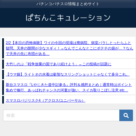
パチンコパチスロ情報まとめサイト
2/2【本日の恐怖体験】ワイの今回の現場は廃病院。病室バラしとったらふと
疑問。天井の隙間が少なスギィ！→なんでこんなとこにポテチの袋が…？なん
で天井の先に布団がある…
大竹しのぶ「戦争放棄の国であり続けよう」←この投稿が話題に
【ウマ娘】ライトオの水着は叡智なスリングショットじゃなくて多分これ。
新台スマスロ『Lやじきた道中記参る』評判＆感想まとめ｜通常時はポイント
集めで修行、あっぱれチャンスの河童が強い、スイカ取りこぼし注意 etc…
スマスロバジリスク4（アクロス/ユニバーサル）
e獣王-獅子の一撃-｜スペック・攻略情報
新台パチンコ『e魔女と野獣』公式PV動画｜LT直行型399帯、運命分岐から上
乗せループ「（超）BEAST ATTACK」を狙え！