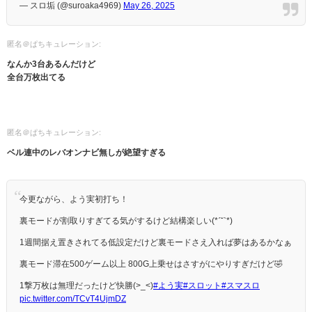
— スロ垢 (@suroaka4969)
May 26, 2025
匿名＠ぱちキュレーション:
なんか3台あるんだけど
全台万枚出てる
匿名＠ぱちキュレーション:
ベル連中のレバオンナビ無しが絶望すぎる
今更ながら、よう実初打ち！
裏モードが割取りすぎてる気がするけど結構楽しい(*ˊ˘ˋ*)
1週間据え置きされてる低設定だけど裏モードさえ入れば夢はあるかなぁ
裏モード滞在500ゲーム以上 800G上乗せはさすがにやりすぎだけど🤣
1撃万枚は無理だったけど快勝(>_<)
#よう実
#スロット
#スマスロ
pic.twitter.com/TCvT4UjmDZ