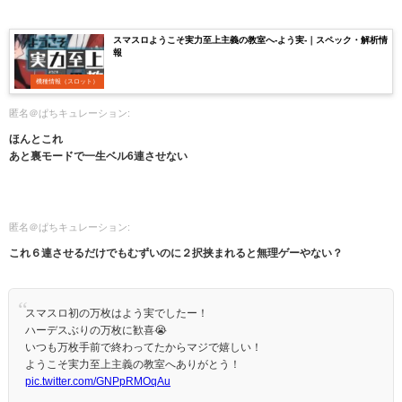
スマスロようこそ実力至上主義の教室へ-よう実-｜スペック・解析情
報
機種情報（スロット）
匿名＠ぱちキュレーション:
ほんとこれ
あと裏モードで一生ベル6連させない
匿名＠ぱちキュレーション:
これ６連させるだけでもむずいのに２択挟まれると無理ゲーやない？
スマスロ初の万枚はよう実でしたー！
ハーデスぶりの万枚に歓喜😭
いつも万枚手前で終わってたからマジで嬉しい！
ようこそ実力至上主義の教室へありがとう！
pic.twitter.com/GNPpRMOqAu