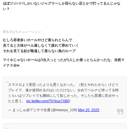
ほぼジジババしかいないジャグラーしか回らない店とかで打ってるんじゃな
い？
匿名＠ぱちキュレーション:
むしろ若者多いホールやけど座られとらんで
見てると大体がベル連しなくて疲れて辞めていく
それを見てる奴が敬遠して座らない負のループ
マイホじゃないホールは3台入っとったが1人しか座っとらんかったな、当然マ
イナス台w
スマスロよう実思ったよりも悪くなかった。（割とやれたから）けどリ
プレイで、連が途切れるのはいただけない。せめてベルナビ持ってる時
くらいはリプレイでも継続にして欲しかった。そしたら普通に良台やっ
たと思う。
pic.twitter.com/T0Yeux7XBQ
— まっしゅ@アニサマ全通 (@massyu_128)
May 20, 2025