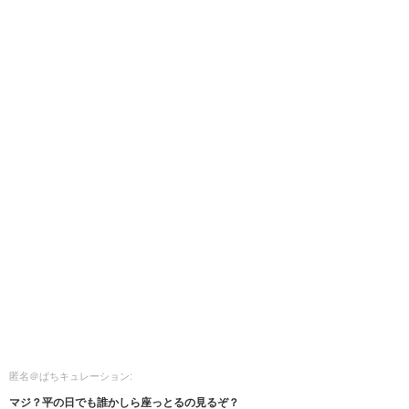
匿名＠ぱちキュレーション:
マジ？平の日でも誰かしら座っとるの見るぞ？