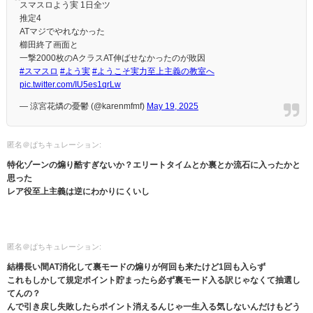
スマスロよう実 1日全ツ
推定4
ATマジでやれなかった
櫛田終了画面と
一撃2000枚のAクラスAT伸ばせなかったのが敗因
#スマスロ
#よう実
#ようこそ実力至上主義の教室へ
pic.twitter.com/IU5es1qrLw
— 涼宮花燐の憂鬱 (@karenmfmf)
May 19, 2025
匿名＠ぱちキュレーション:
特化ゾーンの煽り酷すぎないか？エリートタイムとか裏とか流石に入ったかと
思った
レア役至上主義は逆にわかりにくいし
匿名＠ぱちキュレーション:
結構長い間AT消化して裏モードの煽りが何回も来たけど1回も入らず
これもしかして規定ポイント貯まったら必ず裏モード入る訳じゃなくて抽選し
てんの？
んで引き戻し失敗したらポイント消えるんじゃ一生入る気しないんだけもどう