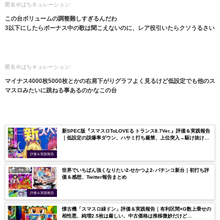
匿名＠ぱちキュレーション:
この台ボリュームの調整難しすぎるんだわ
3以下にしたらボーナス中の歌は聞こえないのに、レア役引いたらクソうるさい
匿名＠ぱちキュレーション:
マイナス4000枚5000枚とかの右肩下がりグラフよく見るけど低設定でも他のス
マスロみたいに跳ねる事あるのかなこの台
新SPEC版『スマスロToLOVEる トランス8.7Ver.』評価＆実践報告
｜低設定の誤爆率ダウン、ハサミ打ち厳禁、上位突入→駆け抜け
が…
評価＆実践報告
世界でいちばん強くなりたい2-せかつよ2- パチンコ新台｜初打ち評
価＆感想、Twitter報告まとめ
評価＆実践報告
懐古機「スマスロ緑ドン」評価＆実践報告｜有利区間×G数上乗せの
相性悪、純増2.5枚は厳しい、中古価格は推移微妙だけど…