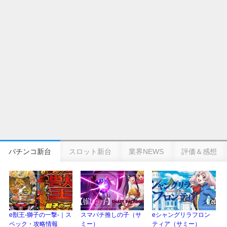
eSAOアリシゼーション夜空『ファン試打会』感想＆画像報告まとめ｜金木犀
の幸せ空間、好感触のフェアスタート、原作愛溢れる演出に感動 etc…
日遊協、ファン調査2025を発表｜使用金額中央値「1万円-3万円/1回」「遊技
歴20年以上が50％以上」等々…
【2025年】エイプリルフール話題（ネタ）まとめ｜ぱちんこパチスロ関連【4
月1日】
パチンコ新台
スロット新台
業界NEWS
評価＆感想
e獣王-獅子の一撃-｜ス
スマパチ推しの子（サ
eシャングリラフロン
ペック・攻略情報
ミー）
ティア（サミー）