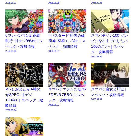
2026.08.07
2026.08.06
2026.08.06
eワンパンマン2-正義
Pバスタード-暗黒の破
スマパチゾン100-ゾン
執行- 甘デジ99Ver.｜ス
壊神- 羽根モノVer.｜ス
ビになるまでにしたい
ペック・攻略情報
ペック・攻略情報
100のこと-｜スペッ
2026.08.06
2026.08.05
ク・攻略情報
2026.08.04
Pうしおととら3-神の
スマパチエデンズゼロ-
スマパチ魔女と野獣｜
せSPEC- 甘デジ
EDENS ZERO-｜スペ
スペック・攻略情報
2026.08.03
100Ver.｜スペック・攻
ック・攻略情報
2026.08.03
略情報
2026.08.04