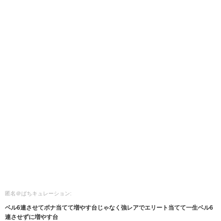
匿名＠ぱちキュレーション:
ベル6連させてボナ当てて増やす台じゃなく強レアでエリート当てて一生ベル6
連させずに増やす台