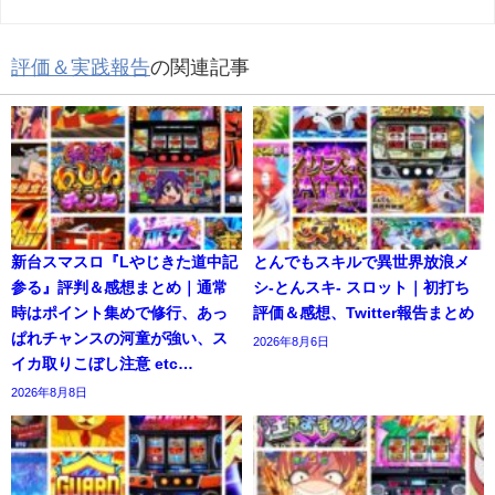
評価＆実践報告
の関連記事
新台スマスロ『Lやじきた道中記
とんでもスキルで異世界放浪メ
参る』評判＆感想まとめ｜通常
シ-とんスキ- スロット｜初打ち
時はポイント集めで修行、あっ
評価＆感想、Twitter報告まとめ
ぱれチャンスの河童が強い、ス
2026年8月6日
イカ取りこぼし注意 etc…
2026年8月8日