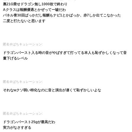
裏21G乗せドラゴン無し1000枚で終わり
Aクラスは報酬優遇とかぜってー嘘だわ
パネル青30回ばっかだし報酬もナビ1とかばっか、赤7しか出てこなかった
二度と打たないと思います
匿名＠ぱちキュレーション:
ドラゴンバースト入る時の音がやばすぎて打ってる本人も恥ずかしくなって音
量下げるレベル
匿名＠ぱちキュレーション:
それなwクソ弱い特化なのに音と演出が凄くて恥ずかしいよな
匿名＠ぱちキュレーション:
ドラゴンバースト25gが最高だわ
実力がなさすぎる