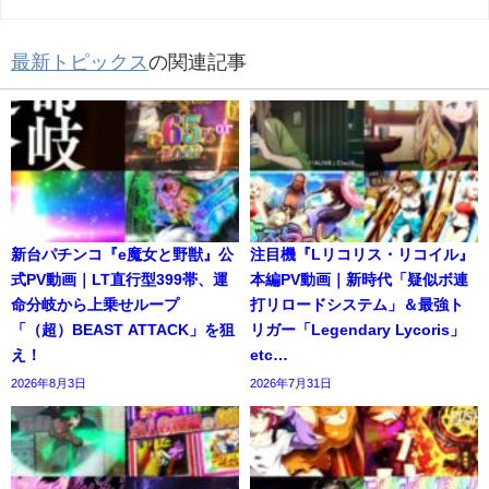
最新トピックス
の関連記事
新台パチンコ『e魔女と野獣』公
注目機『Lリコリス・リコイル』
式PV動画｜LT直行型399帯、運
本編PV動画｜新時代「疑似ボ連
命分岐から上乗せループ
打リロードシステム」＆最強ト
「（超）BEAST ATTACK」を狙
リガー「Legendary Lycoris」
え！
etc…
2026年8月3日
2026年7月31日