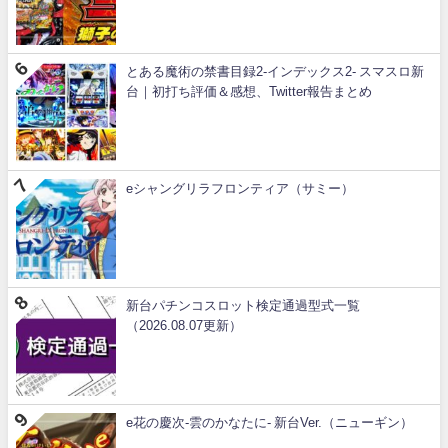
とある魔術の禁書目録2-インデックス2- スマスロ新
台｜初打ち評価＆感想、Twitter報告まとめ
eシャングリラフロンティア（サミー）
新台パチンコスロット検定通過型式一覧
（2026.08.07更新）
e花の慶次-雲のかなたに- 新台Ver.（ニューギン）