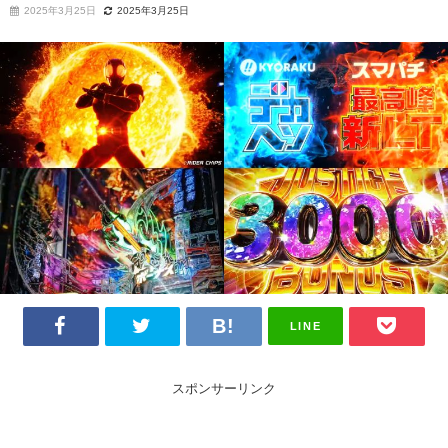
2025年3月25日
2025年3月25日
LINE
スポンサーリンク