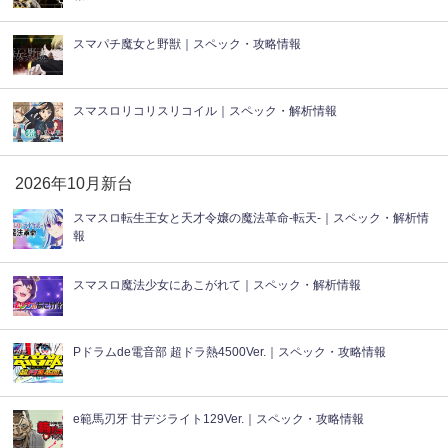
スマパチ魔女と野獣｜スペック・攻略情報
スマスロリコリスリコイル｜スペック・解析情報
2026年10月新台
スマスロ転生王女と天才令嬢の魔法革命-転天-｜スペック・解析情
報
スマスロ魔法少女にあこがれて｜スペック・解析情報
Pドラムde電音部 超ドラ熱4500Ver.｜スペック・攻略情報
e範馬刃牙 甘デジライト129Ver.｜スペック・攻略情報