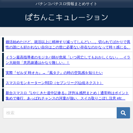
パチンコパチスロ情報まとめサイト
婚活始めたけど、就活以上に精神すり減ってしんどい…。切られてばかりで異
性の誰にも好かれない自分はこの世に必要ない存在なのかなって時々感じる。
イラン最高指導者のモジタバ師が危篤「いつ死亡してもおかしくない」…イラ
ン大統領「意思疎通はかなり難しい」！
実際『ゼルダ 時オカ』→『風タク』の時の空気感を知りたい
スマスロモンキーターンRED（セブンリーグ/山佐ネクスト）
新台スマスロ『Lやじきた道中記参る』評判＆感想まとめ｜通常時はポイント
集めで修行、あっぱれチャンスの河童が強い、スイカ取りこぼし注意 etc…
e獣王-獅子の一撃-｜スペック・攻略情報
新台パチンコ『e魔女と野獣』公式PV動画｜LT直行型399帯、運命分岐から上
乗せループ「（超）BEAST ATTACK」を狙え！