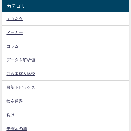
カテゴリー
面白ネタ
メーカー
コラム
データ＆解析値
新台考察＆比較
最新トピックス
検定通過
負け
未確定の噂