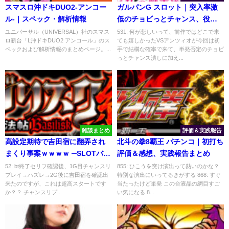
スマスロ沖ドキDUO2-アンコー
ガルパンG スロット｜突入率激
ル-｜スペック・解析情報
低のチョビっとチャンス、役立
たずの作戦
ユニバーサル（UNIVERSAL）社のスマス
531: 何が悲しいって、前作ではどこで来
ロ新台「L沖ドキDUO2 アンコール」のス
ても嬉しかったVSアンツィオが今回は初
ペックおよび解析情報のまとめページ。...
手で結構な確率で来て、単発否定のチョビ
っとチャンス潰しに加え...
雑談まとめ
評価＆実践報告
高設定期待で吉田宿に翻弄され
北斗の拳8覇王 パチンコ｜初打ち
まくり事案ｗｗｗｗ ─SLOTバジ
評価＆感想、実践報告まとめ
リスク絆2
52: bt終了セリフ確認後、1G目チャンスリ
855: ひこうを突け演出って熱いのかな？
プレイ→ハズレ→2G後に吉田宿を確認出
特別な演出にいってるきがする 868: すぐ
来たのですが、これは超高スタートです
当たったけど単発 この台液晶の網目すご
か？？ チャンスリプ...
い気になる 8...