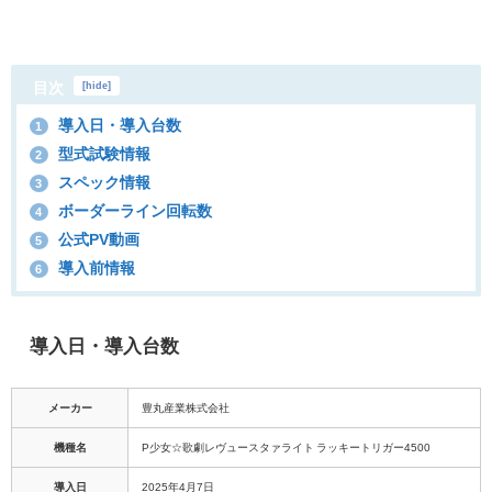
目次
[
hide
]
導入日・導入台数
1
型式試験情報
2
スペック情報
3
ボーダーライン回転数
4
公式PV動画
5
導入前情報
6
導入日・導入台数
メーカー
豊丸産業株式会社
機種名
P少女☆歌劇レヴュースタァライト ラッキートリガー4500
導入日
2025年4月7日