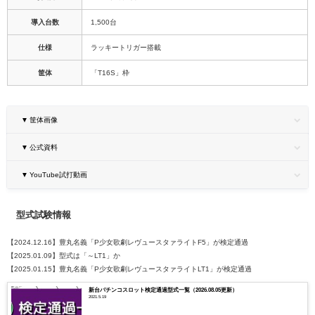
導入台数
1,500台
仕様
ラッキートリガー搭載
筐体
「T16S」枠
▼ 筐体画像
▼ 公式資料
▼ YouTube試打動画
型式試験情報
【2024.12.16】豊丸名義「P少女歌劇レヴュースタァライトF5」が検定通過
【2025.01.09】型式は「～LT1」か
【2025.01.15】豊丸名義「P少女歌劇レヴュースタァライトLT1」が検定通過
新台パチンコスロット検定通過型式一覧（2026.08.05更新）
2021.5.19