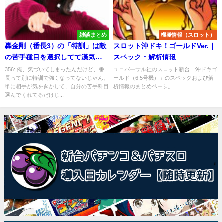
雑談まとめ
機種情報（スロット）
轟金剛（番長3）の「特訓」は敵
スロット沖ドキ！ゴールドVer.｜
の苦手種目を選択してて漢気ゼ
スペック・解析情報
ロｗｗｗｗ
356: 俺、気づいてしまったんだけど、番
ユニバーサル社のスロット新台「沖ドキゴ
長って別に特訓で強くなってないじゃん。
ールド（6.5号機）」のスペックおよび解
単に相手が気をきかして、自分の苦手科目
析情報のまとめページ。...
選んでくれてるだけじ...