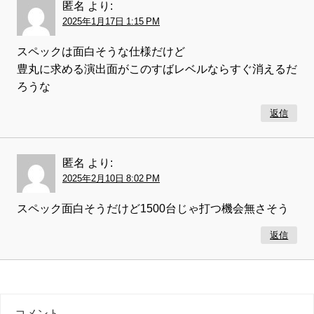
匿名
より:
2025年1月17日 1:15 PM
スペックは面白そうな仕様だけど
豊丸に求める演出面がこのすばレベルならすぐ消えるだ
ろうな
返信
匿名
より:
2025年2月10日 8:02 PM
スペック面白そうだけど1500台じゃ打つ機会無さそう
返信
コメント