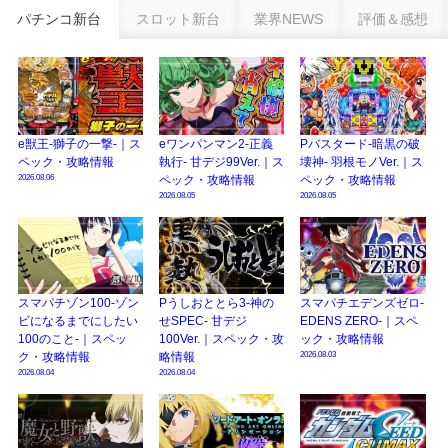
eSAOアリシゼーション夜空『ファン試打会』感想＆画像報告まとめ｜金木犀
パチンコ新台
スロット新台
業界NEWS
評価＆感想
の幸せ空間、好感触のフェアスタート、原作愛溢れる演出に感動 etc…
日遊協、ファン調査2025を発表｜使用金額中央値「1万円-3万円/1回」「遊技
歴20年以上が50％以上」等々…
【2025年】エイプリルフール話題（ネタ）まとめ｜ぱちんこパチスロ関連【4
月1日】
e獣王-獅子の一撃-｜ス
eワンパンマン2-正義
Pバスタード-暗黒の破
ペック・攻略情報
執行- 甘デジ99Ver.｜ス
壊神- 羽根モノVer.｜ス
2026.08.06
ペック・攻略情報
ペック・攻略情報
2026.08.05
2026.08.05
スマパチゾン100-ゾン
Pうしおととら3-神の
スマパチエデンズゼロ-
ビになるまでにしたい
せSPEC- 甘デジ
EDENS ZERO-｜スペ
100のこと-｜スペッ
100Ver.｜スペック・攻
ック・攻略情報
2026.08.03
ク・攻略情報
略情報
2026.08.04
2026.08.04