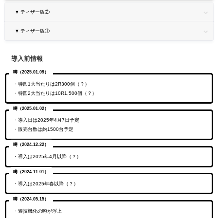
▼ ティザー版②
▼ ティザー版①
導入前情報
噂（2025.01.09）
・特図1大当たりは2R300個（？）
・特図2大当たりは10R1,500個（？）
噂（2025.01.02）
・導入日は2025年4月7日予定
・販売台数は約1500台予定
噂（2024.12.22）
・導入は2025年4月以降（？）
噂（2024.11.01）
・導入は2025年春以降（？）
噂（2024.05.15）
・遊技機化の噂が浮上