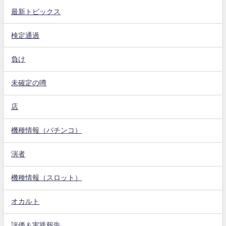
最新トピックス
検定通過
負け
未確定の噂
店
機種情報（パチンコ）
演者
機種情報（スロット）
オカルト
評価＆実践報告