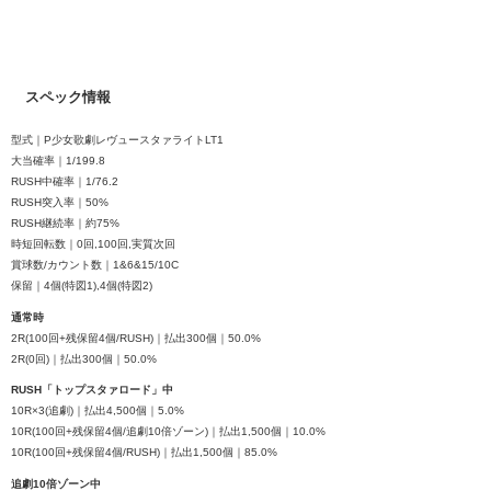
スペック情報
型式｜P少女歌劇レヴュースタァライトLT1
大当確率｜1/199.8
RUSH中確率｜1/76.2
RUSH突入率｜50%
RUSH継続率｜約75%
時短回転数｜0回,100回,実質次回
賞球数/カウント数｜1&6&15/10C
保留｜4個(特図1),4個(特図2)
通常時
2R(100回+残保留4個/RUSH)｜払出300個｜50.0%
2R(0回)｜払出300個｜50.0%
RUSH「トップスタァロード」中
10R×3(追劇)｜払出4,500個｜5.0%
10R(100回+残保留4個/追劇10倍ゾーン)｜払出1,500個｜10.0%
10R(100回+残保留4個/RUSH)｜払出1,500個｜85.0%
追劇10倍ゾーン中