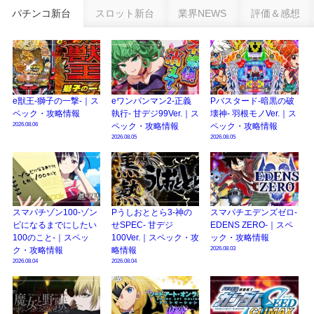
パチンコ新台
スロット新台
業界NEWS
評価＆感想
eSAOアリシゼーション夜空『ファン試打会』感想＆画像報告まとめ｜金木犀
の幸せ空間、好感触のフェアスタート、原作愛溢れる演出に感動 etc…
日遊協、ファン調査2025を発表｜使用金額中央値「1万円-3万円/1回」「遊技
歴20年以上が50％以上」等々…
【2025年】エイプリルフール話題（ネタ）まとめ｜ぱちんこパチスロ関連【4
e獣王-獅子の一撃-｜ス
eワンパンマン2-正義
Pバスタード-暗黒の破
月1日】
ペック・攻略情報
執行- 甘デジ99Ver.｜ス
壊神- 羽根モノVer.｜ス
2026.08.06
ペック・攻略情報
ペック・攻略情報
2026.08.05
2026.08.05
スマパチゾン100-ゾン
Pうしおととら3-神の
スマパチエデンズゼロ-
ビになるまでにしたい
せSPEC- 甘デジ
EDENS ZERO-｜スペ
100のこと-｜スペッ
100Ver.｜スペック・攻
ック・攻略情報
2026.08.03
ク・攻略情報
略情報
2026.08.04
2026.08.04