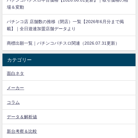
場＆変動
パチンコ店 店舗数の推移（閉店）一覧【2026年6月分まで掲
載】｜全日遊連加盟店舗データより
商標出願一覧｜パチンコパチスロ関連（2026.07.31更新）
カテゴリー
面白ネタ
メーカー
コラム
データ＆解析値
新台考察＆比較