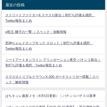
最近の投稿
ストリートファイター6 スマスロ新台｜初打ち評価＆感想、
Twitter報告まとめ
e獣王-獅子の一撃-｜スペック・攻略情報
邪神ちゃんドロップキック スロット｜初打ち評価＆感想、
Twitter報告まとめ
ソードアートオンライン アリシゼーション夜空 パチンコ新台｜
初打ち評価＆感想、Twitter報告まとめ
スマスロトリプルクラウンX-300 ボーナストリガー搭載｜スペ
ック・解析情報
ぱちキュレ最新メモ（8月5日更新）｜パチンコパチスロ業界
パチンコパチスロ中古価格【2026.06.01更新】｜取引価格の相