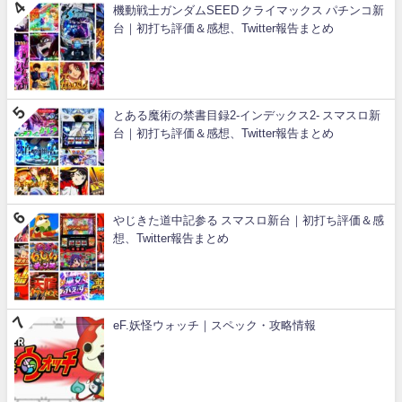
機動戦士ガンダムSEED クライマックス パチンコ新
台｜初打ち評価＆感想、Twitter報告まとめ
とある魔術の禁書目録2-インデックス2- スマスロ新
台｜初打ち評価＆感想、Twitter報告まとめ
やじきた道中記参る スマスロ新台｜初打ち評価＆感
想、Twitter報告まとめ
eF.妖怪ウォッチ｜スペック・攻略情報