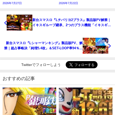
2026年7月27日
2026年7月22日
新台スマスロ『Lチバリヨ2プラス』製品版PV解禁｜
イキスギループ継承、2つのプラス機能「イキスギラ
ンプ」＆「アゲインモード」搭載！
新台スマスロ『Lシャーマンキング』製品版PV、解
禁｜超占事略決「純増5.4枚」＆SET-LOOP率94％、
OSR黒雛「期待値3500枚」etc…
Twitterでフォローしよう
おすすめの記事