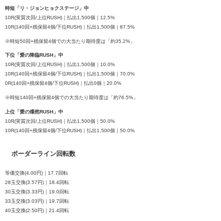
時短「リ・ジョンヒョクステージ」中
10R(実質次回/上位RUSH)｜払出1,500個｜12.5%
10R(140回+残保留4個/下位RUSH)｜払出1,500個｜87.5%
※時短50回+残保留4個での大当たり期待度は「約35.2%」
下位「愛の降臨RUSH」中
10R(実質次回/上位RUSH)｜払出1,500個｜10.0%
10R(140回+残保留4個/下位RUSH)｜払出1,500個｜70.0%
0R(140回+残保留4個/下位RUSH)｜払出0個｜20.0%
※時短140回+残保留4個での大当たり期待度は「約76.5%」
上位「愛の燦然RUSH」中
10R(実質次回/上位RUSH)｜払出1,500個｜50.0%
10R(140回+残保留4個/下位RUSH)｜払出1,500個｜50.0%
ボーダーライン回転数
等価交換(4.00円)｜17.7回転
28玉交換(3.57円)｜18.4回転
30玉交換(3.33円)｜19.0回転
33玉交換(3.03円)｜19.7回転
40玉交換(2.50円)｜21.4回転