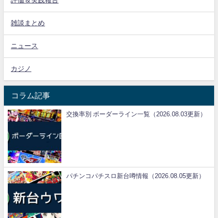
評価＆実践報告
雑談まとめ
ニュース
カジノ
コラム記事
交換率別 ボーダーライン一覧（2026.08.03更新）
パチンコパチスロ新台噂情報（2026.08.05更新）