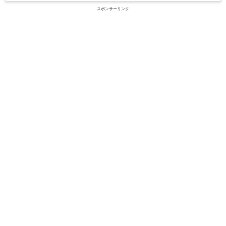
スポンサーリンク