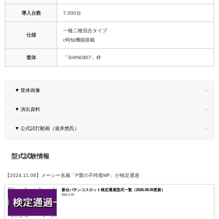
導入台数
7,000台
一種二種混合タイプ
仕様
c時短機能搭載
筐体
「SHINOBI7」枠
▼ 筐体画像
▼ 演出資料
▼ 公式試打動画（道井悠氏）
型式試験情報
【2024.11.08】メーシー名義「P愛の不時着MF」が検定通過
新台パチンコスロット検定通過型式一覧（2026.08.05更新）
2021.5.19