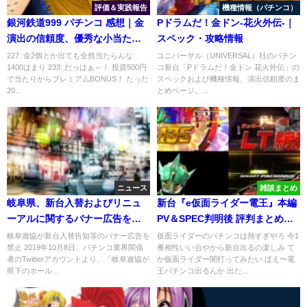
評価＆実践報告
機種情報（パチンコ）
銀河鉄道999 パチンコ 感想｜金
Pドラムだ！金ドン-花火外伝-｜
演出の信頼度、優秀な小当たり
スペック・攻略情報
性能
227: 金2個とか出ても全然当たらんな
ユニバーサル（UNIVERSAL）社のパチン
1400はまり 233: だっはぁ～！ 投資500円
コ新台「Pドラムだ！金ドン 花火外伝」の
で当たりからプレミアムBONUS！ たった
スペックおよび機種情報、演出信頼度のま
20...
とめページ。...
ニュース
雑談まとめ
岐阜県、新台入替およびリニュ
新台『e仮面ライダー電王』本編
ーアルに関するバナー広告を禁
PV＆SPEC判明後 評判まとめ｜
止
Climax Jump熱すぎ、振分
岐阜遊協が新台入替告知等のバナー広告を
仮面ライダーのパチンコは熱すぎやろ 今1
禁止 2019年10月8日、パチンコ業界関係
番相性いい台やから新台出るの楽しみ て
ToLOVEるな感じ、レールガンの
者のTwitterアカウントより、「岐阜遊協が
か仮面ライダー闇打ってみたい ほえ〜電
強化バージョン！
県下のホール...
王パチンコ出るんか 出た...