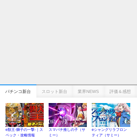
の幸せ空間、好感触のフェアスタート、原作愛溢れる演出に感動 etc…
日遊協、ファン調査2025を発表｜使用金額中央値「1万円-3万円/1回」「遊技
歴20年以上が50％以上」等々…
【2025年】エイプリルフール話題（ネタ）まとめ｜ぱちんこパチスロ関連【4
月1日】
パチンコ新台
スロット新台
業界NEWS
評価＆感想
e獣王-獅子の一撃-｜ス
スマパチ推しの子（サ
eシャングリラフロン
ペック・攻略情報
ミー）
ティア（サミー）