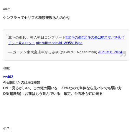
402:
ケンフラってセリフの種類複数あんのかな
北斗の拳10、導入初日コンプリート
#北斗の拳
#北斗の拳10
#スマパチ
#パ
チンコ
#スロット
pic.twitter.com/kHW95VUVpa
— ガーデン東大宮店＠がしみや (@GARDENgashimiya)
August 6, 2024
408:
>>402
今日聞けたのは各1種類
ON：見るがいい、この俺の闘いを 27%なので単体なら先バレでも弱い方
ON(超激熱)：お前はもう死んでいる 確定。台右枠も虹に光る
417: