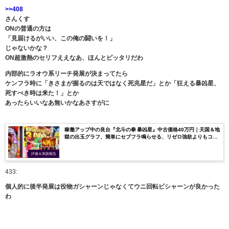
>>408
さんくす
ONの普通の方は
「見届けるがいい、この俺の闘いを！」
じゃないかな？
ON超激熱のセリフええなあ、ほんとピッタリだわ
内部的にラオウ系リーチ発展が決まってたら
ケンフラ時に「きさまが握るのは天ではなく死兆星だ」とか「狂える暴凶星、
死すべき時は来た！」とか
あったらいいなあ無いかなあさすがに
稼働アップ中の良台『北斗の拳 暴凶星』中古価格40万円｜天国＆地
獄の出玉グラフ、簡単にセブフラ鳴らせる、リゼロ強欲よりもコ
レ？
評価＆実践報告
433:
個人的に後半発展は役物ガシャーンじゃなくてウニ回転ビシャーンが良かった
わ