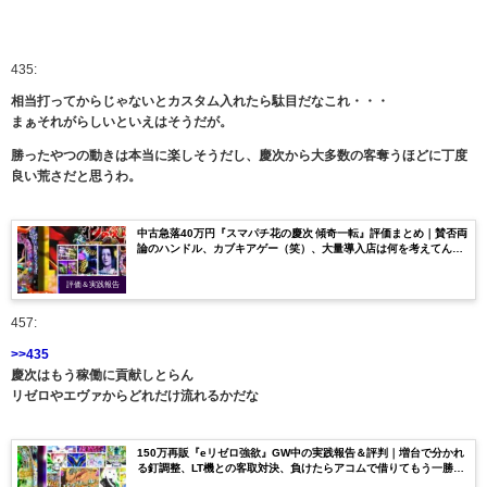
435:
相当打ってからじゃないとカスタム入れたら駄目だなこれ・・・
まぁそれがらしいといえはそうだが。
勝ったやつの動きは本当に楽しそうだし、慶次から大多数の客奪うほどに丁度
良い荒さだと思うわ。
中古急落40万円『スマパチ花の慶次 傾奇一転』評価まとめ｜賛否両
論のハンドル、カブキアゲー（笑）、大量導入店は何を考えてんだ
か…
評価＆実践報告
457:
>>435
慶次はもう稼働に貢献しとらん
リゼロやエヴァからどれだけ流れるかだな
150万再販『eリゼロ強欲』GW中の実践報告＆評判｜増台で分かれ
る釘調整、LT機との客取対決、負けたらアコムで借りてもう一勝
負！