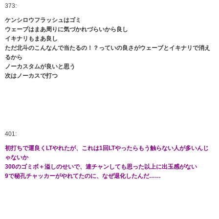
373:
ケンシロウフラッシュはゴミ
ウェーブはまあ周りに気づかれづらいから良し
イキナリもまあ良し
ただ北斗のこんなんで当たるの！？っていの良さがウェーブとイキナリで消え
るから
ノーカスタムが良いと思う
次はノーカスで打つ
401:
初打ちで運良くLTやれたが、これは1回LTやったらもう触らない人が多いんじ
ゃないか
300のゴミボ＋溢しのせいで、連チャンしても思った以上に出玉感がない
9で秘孔チャッカーがやれてたのに、なぜ退化したんだ……