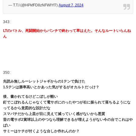
— T.T.I (@HPkfFD8zNFWIYf7)
August 7, 2024
343:
LTのバトル、死闘開始からパンチで終わって草はえた。そんなルートいらんね
ん
350:
先読み無しルーレットジャギからの1テンで負けた
1.5テンは勝率高いとかあった気がするがオカルトだっけ？
後、書かれてるけどこぼしが酷い
釘でこぼれるんじゃなくて電サポにのったやつが右に振られて落ちるようにな
ってるから意図的な設計だな
スマパチだから上皿が目に見えて減っていく感がないから悪質
昔の電サポ2賞球以上のやつなら理解できるが増えようがない今の台でこれはや
ばい
サミーはケチが付くような台しか作れんのか？