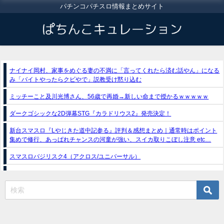
パチンコパチスロ情報まとめサイト
ナイナイ岡村、家事をめぐる妻の不満に「言ってくれたら済む話やん」になる
み「バイトやったらクビやで」説教受け黙り込む
ミッチーこと及川光博さん、56歳で再婚→新しい命まで授かるｗｗｗｗｗ
ダークゴシックな2D弾幕STG『カラドリウス2』発売決定！
新台スマスロ『Lやじきた道中記参る』評判＆感想まとめ｜通常時はポイント
集めで修行、あっぱれチャンスの河童が強い、スイカ取りこぼし注意 etc…
スマスロバジリスク4（アクロス/ユニバーサル）
e獣王-獅子の一撃-｜スペック・攻略情報
新台パチンコ『e魔女と野獣』公式PV動画｜LT直行型399帯、運命分岐から上
乗せループ「（超）BEAST ATTACK」を狙え！
eSAOアリシゼーション夜空『ファン試打会』感想＆画像報告まとめ｜金木犀