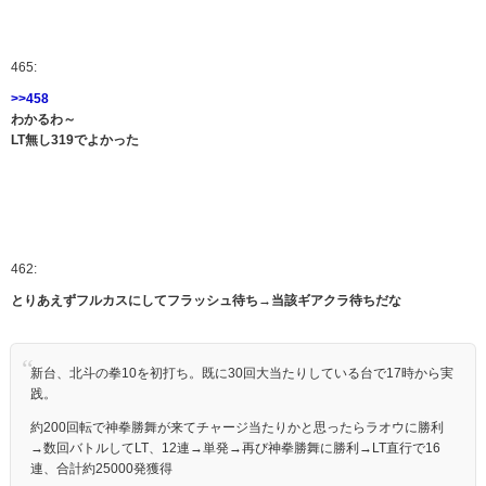
465:
>>458
わかるわ～
LT無し319でよかった
462:
とりあえずフルカスにしてフラッシュ待ち→当該ギアクラ待ちだな
新台、北斗の拳10を初打ち。既に30回大当たりしている台で17時から実
践。
約200回転で神拳勝舞が来てチャージ当たりかと思ったらラオウに勝利
→数回バトルしてLT、12連→単発→再び神拳勝舞に勝利→LT直行で16
連、合計約25000発獲得