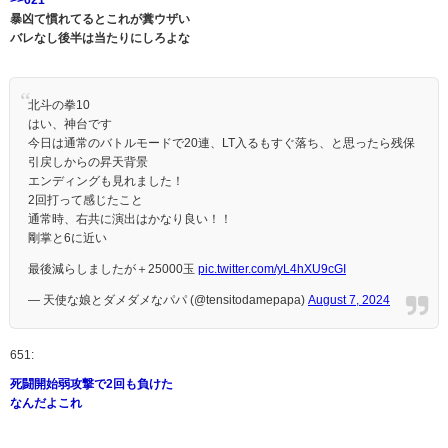
暴凶て慣れてるとこれが糞ウザい
バレなし後半は当たりにしろよな
北斗の拳10
はい、神台です
今日は通常のバトルモードで20連、LT入るもすぐ落ち、と思ったら残保
引戻しからの昇天背景
エンディングも見れました！
2回打って感じたこと
通常時、右共に演出はかなり良い！！
剛掌と6に近い
最後減らしましたが＋25000玉
pic.twitter.com/yL4hXU9cGI
— 天使な娘とダメダメなパパ (@tensitodamepapa)
August 7, 2024
651:
死闘開始弱攻撃で2回も負けた
なんだよこれ