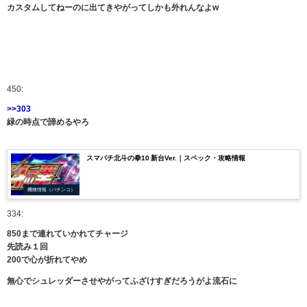
カスタムしてねーのに出てきやがってしかも外れんなよw
450:
>>303
緑の時点で諦めるやろ
スマパチ北斗の拳10 新台Ver.｜スペック・攻略情報
機種情報（パチンコ）
334:
850まで連れていかれてチャージ
先読み１回
200で心が折れてやめ
無心でシュレッダーさせやがってふざけすぎだろうがよ流石に