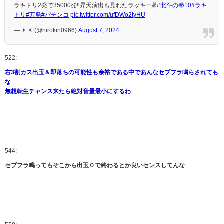
ラキトリ2発で35000発‼︎昇天演出も見れたラッキー✌️
#北斗の拳10
#ラキ
トリ
#万発
#パチンコ
pic.twitter.com/ufDWo2tyHU
— ✴︎ ✴︎ (@hirokin0966)
August 7, 2024
522:
右3割カス出玉＆即落ちの可能性も余裕である中であんなセブフラ鳴らされても
な
無想転生チャンス来たら絶対音量最小にするわ
544:
セブフラ鳴ってもそこから出玉０で終わるとか良いセンスしてんな