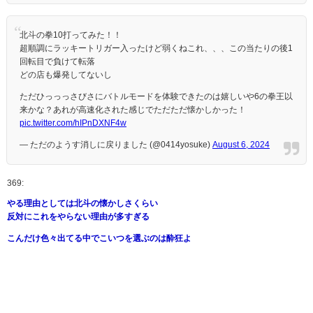
北斗の拳10打ってみた！！
超順調にラッキートリガー入ったけど弱くねこれ、、、この当たりの後1
回転目で負けて転落
どの店も爆発してないし
ただひっっっさびさにバトルモードを体験できたのは嬉しいや6の拳王以
来かな？あれが高速化された感じでただただ懐かしかった！
pic.twitter.com/hIPnDXNF4w
— ただのようす消しに戻りました (@0414yosuke)
August 6, 2024
369:
やる理由としては北斗の懐かしさくらい
反対にこれをやらない理由が多すぎる
こんだけ色々出てる中でこいつを選ぶのは酔狂よ