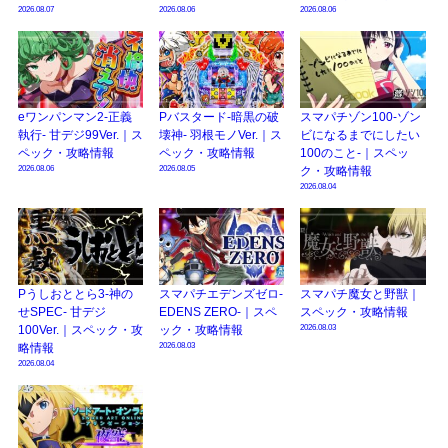
2026.08.07
2026.08.06
2026.08.06
eワンパンマン2-正義
Pバスタード-暗黒の破
スマパチゾン100-ゾン
執行- 甘デジ99Ver.｜ス
壊神- 羽根モノVer.｜ス
ビになるまでにしたい
ペック・攻略情報
ペック・攻略情報
100のこと-｜スペッ
2026.08.06
2026.08.05
ク・攻略情報
2026.08.04
Pうしおととら3-神の
スマパチエデンズゼロ-
スマパチ魔女と野獣｜
せSPEC- 甘デジ
EDENS ZERO-｜スペ
スペック・攻略情報
2026.08.03
100Ver.｜スペック・攻
ック・攻略情報
2026.08.03
略情報
2026.08.04