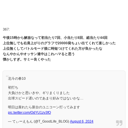
367:
午後15時から解放なって初当たり7回、小当たり8回、総当たり44回
上位無しでも右肩上がりのグラフで20000発ちょい出てくれて楽しかった
上位無くしてバトルモード後に時短つけてくれた方が良かったな
なんやかんやオッサン連中はこれハマると思う
懐かしすぎ。サミー良くやった
北斗の拳10
初打ち
大負けかと思いきや、ギリまくりました
出球スピード遅いのであまり好みではないかな…
明日は座れたら新台のユニコーン打ってみます
pic.twitter.com/OdYU1zv3fO
— てぃーえもん (@T_GoodLife_BLOG)
August 6, 2024