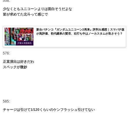
558:
少なくともユニコーンよりは面白そうだよな
皆が求めてた北斗って感じで
新台パチンコ『ガンダムユニコーン2再来』評判＆感想｜スマパチ版
が高評価、初代継承の賛否、右打ち中はノーカスタムが良さそう？
評価＆実践報告
576:
正直演出は好きだわ
スペックが微妙
585:
チャージは引けて1/120くらいのケンフラッシュ引けてない