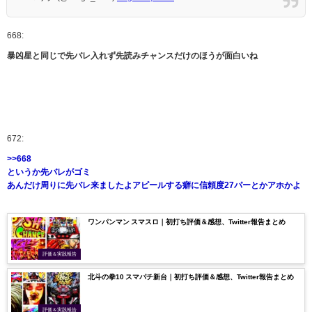
668:
暴凶星と同じで先バレ入れず先読みチャンスだけのほうが面白いね
672:
>>668
というか先バレがゴミ
あんだけ周りに先バレ来ましたよアピールする癖に信頼度27パーとかアホかよ
ワンパンマン スマスロ｜初打ち評価＆感想、Twitter報告まとめ
評価＆実践報告
北斗の拳10 スマパチ新台｜初打ち評価＆感想、Twitter報告まとめ
評価＆実践報告