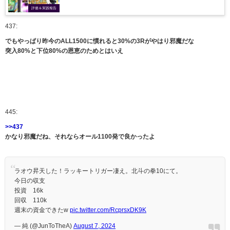
評価＆実践報告
437:
でもやっぱり昨今のALL1500に慣れると30%の3Rがやはり邪魔だな
突入80%と下位80%の恩恵のためとはいえ
445:
>>437
かなり邪魔だね、それならオール1100発で良かったよ
ラオウ昇天した！ラッキートリガー凄え。北斗の拳10にて。
今日の収支
投資 16k
回収 110k
週末の資金できたw
pic.twitter.com/RcprsxDK9K
— 純 (@JunToTheA)
August 7, 2024