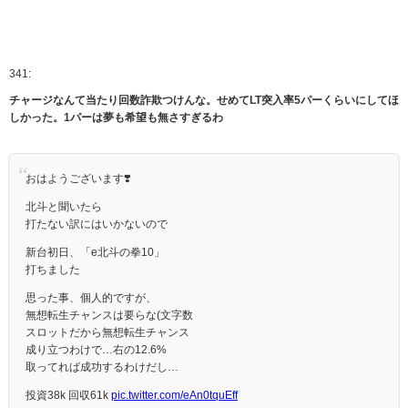
341:
チャージなんて当たり回数詐欺つけんな。せめてLT突入率5パーくらいにしてほ
しかった。1パーは夢も希望も無さすぎるわ
おはようございます❣️
北斗と聞いたら
打たない訳にはいかないので
新台初日、「e北斗の拳10」
打ちました
思った事、個人的ですが、
無想転生チャンスは要らな(文字数
スロットだから無想転生チャンス
成り立つわけで…右の12.6%
取ってれば成功するわけだし…
投資38k 回収61k
pic.twitter.com/eAn0tquEff