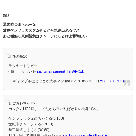
598:
通常時つまらねーな
濃厚ケンフラカスタム有るから気絶出来るけど
あと種無し真剣勝負はチャージにしとけよ鬱陶しい
北斗の拳10
ラッキートリガー
6連 クソだわ
pic.twitter.com/mCfaLWEQxN
— ギャンブルほどほどが大事マン (@seven_reach_na)
August 7, 2024
しごおわマイホへ
ガンダムUC2埋まってたから空いたばかりの北斗10へ。
ケンフラッシュめちゃくる(5/160)
世紀末チャージくる(2/160)
拳王帰還しまくる(3/160)
160回転目で図柄揃いラッシュへ
pic.twitter.com/xIHKKxnKiE