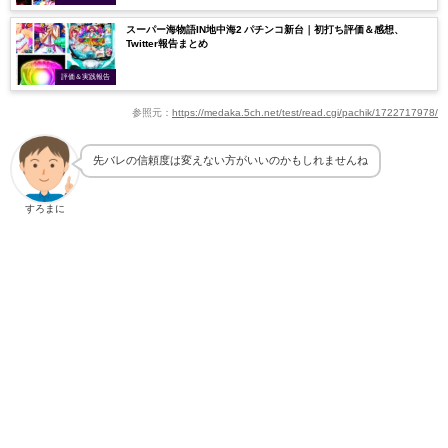
スーパー海物語IN地中海2 パチンコ新台｜初打ち評価＆感想、
Twitter報告まとめ
評価＆実践報告
参照元：
https://medaka.5ch.net/test/read.cgi/pachik/1722717978/
先バレの信頼度は変えない方がいいのかもしれませんね
すろまに