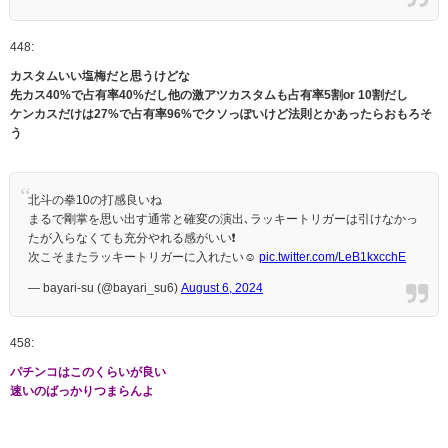
448:
カスタムいい塩梅だと思うけどな
先カス40%で占有率40%だし他の激アツカスタムも占有率5割or 10割だし
ケンカスだけは27%で占有率96%でクソっぽいけど法則とかあったらおもろそ
う
北斗の拳10の打感良いね
まるで剛掌を思い出す通常と確変の演出､ラッキートリガーは引けなかっ
たが入らなくても充分やれる感がいい❗️
次こそまたラッキートリガーに入れたい☺️
pic.twitter.com/LeB1kxcchE
— bayari-su (@bayari_su6)
August 6, 2024
458:
パチンコはこのくらいが良い
速いのばっかりつまらんよ