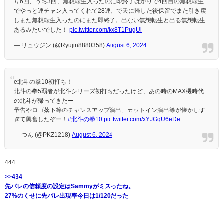
り6回、うち3回、無想転生入ったのに即終了ばかりで4回目の無想転生
でやっと連チャン入ってくれて28連、で天に帰した後保留でまた引き戻
しまた無想転生入ったのにまた即終了。出ない無想転生と出る無想転生
あるみたいでした！
pic.twitter.com/kx8T1PugUi
— リュウジン (@Ryujin8880358)
August 6, 2024
e北斗の拳10初打ち！
北斗の拳5覇者が北斗シリーズ初打ちだったけど、あの時のMAX機時代
の北斗が帰ってきたー
予告やロゴ落下等のチャンスアップ演出、カットイン演出等が懐かしす
ぎて興奮したぞー！
#北斗の拳10
pic.twitter.com/xYJGqU6eDe
— つん (@PKZ1218)
August 6, 2024
444:
>>434
先バレの信頼度の設定はSammyがミスったね。
27%のくせに先バレ出現率今日は1/120だった