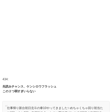
434:
先読みチャンス、ケンシロウフラッシュ
この２つ弱すぎいらない
仕事帰り新台初日北斗の拳10やってきました✨めちゃくちゃ回り初当た