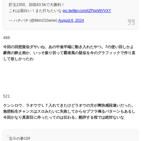
貯玉2350、回収83.5kで大勝利！
これは面白い！また打ちたいな
pic.twitter.com/iZPppWVVXY
— ハチパチ (@8kin210ame)
August 6, 2024
488:
今回の回想疑似ダサいね、あの中途半端に動き入れたやつ。7の使い回しかよ
豪商の静止画か、いっそ振り切って覇者風の疑似を今のグラフィックで作り直
して欲しかったわ
521:
ケンシロウ、ラオウでＬＴ入れてきたけどラオウの方が爽快感段違いだった。
無想転生チャンスはスロみたいに失敗してからセブフラ鳴るパターンもあるし
今回かなり真面目に作ったってのは伝わる。酷評する程では絶対ないな
北斗の拳10‼︎