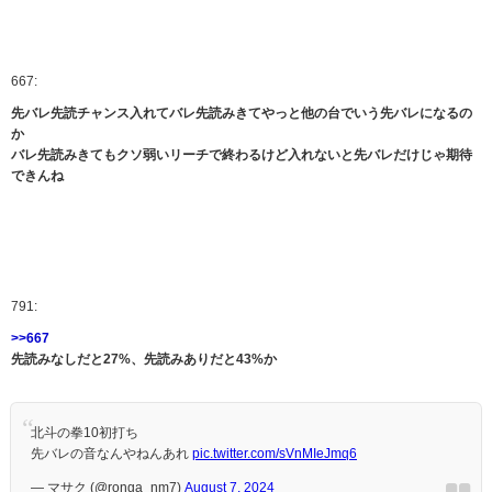
667:
先バレ先読チャンス入れてバレ先読みきてやっと他の台でいう先バレになるの
か
バレ先読みきてもクソ弱いリーチで終わるけど入れないと先バレだけじゃ期待
できんね
791:
>>667
先読みなしだと27%、先読みありだと43%か
北斗の拳10初打ち
先バレの音なんやねんあれ
pic.twitter.com/sVnMIeJmq6
— マサク️ (@ronga_nm7)
August 7, 2024