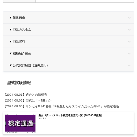
▼ 筐体画像
▼ 演出カスタム
▼ 演出資料
▼ 機種紹介動画
▼ 公式試打解説（道井悠氏）
型式試験情報
【2024.08.01】適合との情報有
【2024.08.02】型式は「～NB」か
【2024.08.05】サンセイR＆D名義「P転生したらスライムだった件NB」が検定通過
新台パチンコスロット検定通過型式一覧（2026.08.07更新）
2021.5.19