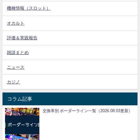
機種情報（スロット）
オカルト
評価＆実践報告
雑談まとめ
ニュース
カジノ
コラム記事
交換率別 ボーダーライン一覧（2026.08.03更新）