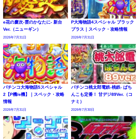
e花の慶次-雲のかなたに- 新台
P大海物語4スペシャル ブラック
Ver.（ニューギン）
プラス｜スペック・攻略情報
2026年7月31日
2026年7月31日
パチンコ大海物語5スペシャル
パチンコ桃太郎電鉄-桃鉄- ぱち
2【P機/e機】｜スペック・攻略
んこも定番！ 甘デジ89Ver.（コ
情報
ナミ）
2026年7月31日
2026年7月30日