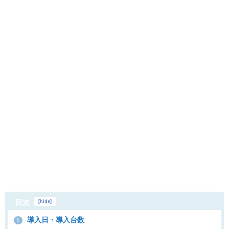
目次
[
hide
]
導入日・導入台数
1