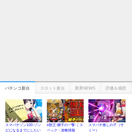
eSAOアリシゼーション夜空『ファン試打会』感想＆画像報告まとめ｜金木犀
の幸せ空間、好感触のフェアスタート、原作愛溢れる演出に感動 etc…
日遊協、ファン調査2025を発表｜使用金額中央値「1万円-3万円/1回」「遊技
歴20年以上が50％以上」等々…
【2025年】エイプリルフール話題（ネタ）まとめ｜ぱちんこパチスロ関連【4
月1日】
パチンコ新台
スロット新台
業界NEWS
評価＆感想
スマパチゾン100-ゾン
e獣王-獅子の一撃-｜ス
スマパチ推しの子（サ
ビになるまでにしたい
ペック・攻略情報
ミー）