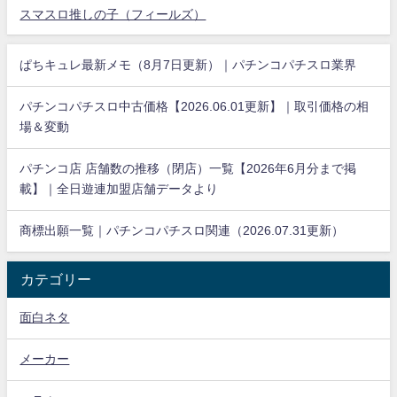
スマスロ推しの子（フィールズ）
ぱちキュレ最新メモ（8月7日更新）｜パチンコパチスロ業界
パチンコパチスロ中古価格【2026.06.01更新】｜取引価格の相
場＆変動
パチンコ店 店舗数の推移（閉店）一覧【2026年6月分まで掲
載】｜全日遊連加盟店舗データより
商標出願一覧｜パチンコパチスロ関連（2026.07.31更新）
カテゴリー
面白ネタ
メーカー