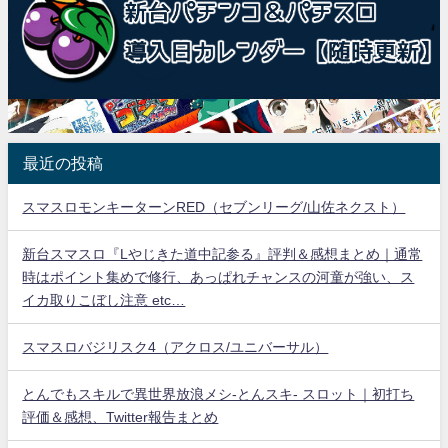
最近の投稿
スマスロモンキーターンRED（セブンリーグ/山佐ネクスト）
新台スマスロ『Lやじきた道中記参る』評判＆感想まとめ｜通常
時はポイント集めで修行、あっぱれチャンスの河童が強い、ス
イカ取りこぼし注意 etc…
スマスロバジリスク4（アクロス/ユニバーサル）
とんでもスキルで異世界放浪メシ-とんスキ- スロット｜初打ち
評価＆感想、Twitter報告まとめ