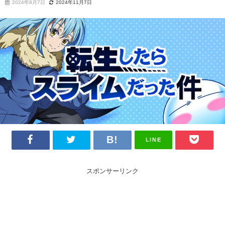
2024年8月7日
2024年11月7日
LINE
スポンサーリンク