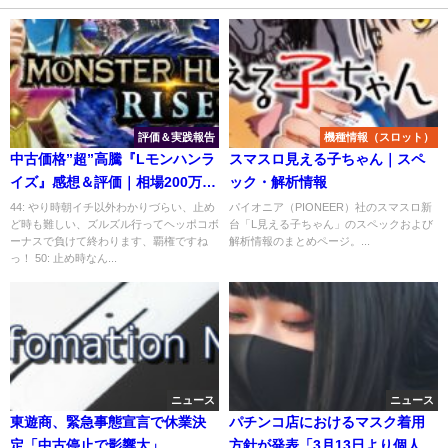
評価＆実践報告
機種情報（スロット）
中古価格”超”高騰『Lモンハンラ
スマスロ見える子ちゃん｜スペ
イズ』感想＆評価｜相場200万
ック・解析情報
弱、無茶苦茶な高稼働、ライズ
44: やり時朝イチ以外わかりづらい、止め
パイオニア（PIONEER）社のスマスロ新
ど時も難しい、ズルズル行ってヘッポコボ
台「L見える子ちゃん」のスペックおよび
ゾーンの玉減りは腹黒い（笑）
ーナスで負けて終わります、覇権ですね
解析情報のまとめページ。...
っ！ 50: 止め時なん...
ニュース
ニュース
東遊商、緊急事態宣言で休業決
パチンコ店におけるマスク着用
定「中古停止で影響大」
方針が発表「3月13日より個人判