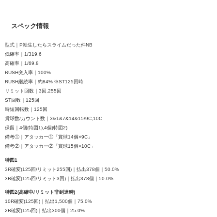
スペック情報
型式｜P転生したらスライムだった件NB
低確率｜1/319.6
高確率｜1/69.8
RUSH突入率｜100%
RUSH継続率｜約84% ※ST125回時
リミット回数｜3回,255回
ST回数｜125回
時短回転数｜125回
賞球数/カウント数｜3&1&7&14&15/9C,10C
保留｜4個(特図1),4個(特図2)
備考①｜アタッカー①「賞球14個×9C」
備考②｜アタッカー②「賞球15個×10C」
特図1
3R確変(125回/リミット255回)｜払出378個｜50.0%
3R確変(125回/リミット3回)｜払出378個｜50.0%
特図2(高確中/リミット非到達時)
10R確変(125回)｜払出1,500個｜75.0%
2R確変(125回)｜払出300個｜25.0%