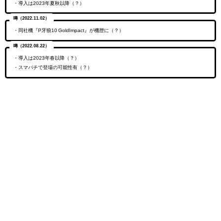
・導入は2023年夏秋以降（？）
噂（2022.11.02）
・同社機『P牙狼10 GoldImpact』が機歴に（？）
噂（2022.08.22）
・導入は2023年春以降（？）
・スマパチで登場の可能性有（？）