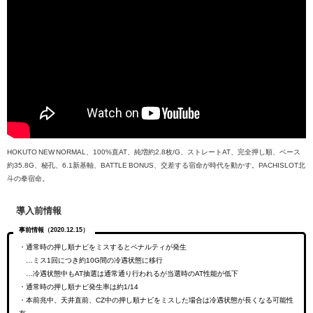
HOKUTO NEW NORMAL、100%直AT、純増約2.8枚/G、ストレートAT、完全押し順、ベース
約35.8G、秘孔、6.1新基軸、BATTLE BONUS、交差する宿命が時代を動かす。PACHISLOT北
斗の拳宿命。
導入前情報
事前情報（2020.12.15）
・通常時の押し順ナビをミスするとペナルティが発生
…ミス1回につき約10G間の冷遇状態に移行
…冷遇状態中もAT抽選は通常通り行われるが当選時のAT性能が低下
・通常時の押し順ナビ発生率は約1/14
・本前兆中、天井直前、CZ中の押し順ナビをミスした場合は冷遇状態が長くなる可能性