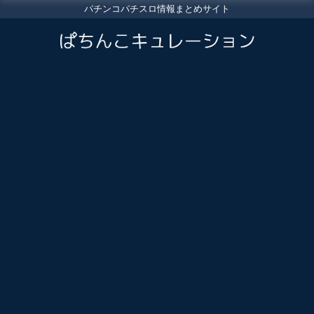
パチンコパチスロ情報まとめサイト