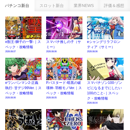
乗せループ「（超）BEAST ATTACK」を狙え！
パチンコ新台
スロット新台
業界NEWS
評価＆感想
eSAOアリシゼーション夜空『ファン試打会』感想＆画像報告まとめ｜金木犀
の幸せ空間、好感触のフェアスタート、原作愛溢れる演出に感動 etc…
日遊協、ファン調査2025を発表｜使用金額中央値「1万円-3万円/1回」「遊技
歴20年以上が50％以上」等々…
e獣王-獅子の一撃-｜ス
スマパチ推しの子（サ
eシャングリラフロン
【2025年】エイプリルフール話題（ネタ）まとめ｜ぱちんこパチスロ関連【4
ペック・攻略情報
ミー）
ティア（サミー）
月1日】
2026.08.07
2026.08.06
2026.08.06
eワンパンマン2-正義
Pバスタード-暗黒の破
スマパチゾン100-ゾン
執行- 甘デジ99Ver.｜ス
壊神- 羽根モノVer.｜ス
ビになるまでにしたい
ペック・攻略情報
ペック・攻略情報
100のこと-｜スペッ
2026.08.06
2026.08.05
ク・攻略情報
2026.08.04