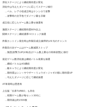
滞在ステージにより継続期待度が変化
消化中は与えたダメージに応じてステージ移行
…ベル、レア小役成立時はケンシロウ攻撃
…攻撃時の文字色でダメージ量を示唆
成立役に応じたゲーム数上乗せ抽選有
激闘ステージ｜継続期待度80%以上
闘神ステージ｜継続濃厚+Vストック抽選
炸裂カットイン発生時は炸裂目成立(確率約1/9.5)のチャンス
炸裂目の次ゲームはゲーム数減算ストップ
…無想(攻撃力UP)や転生(ゲーム数上乗せの特殊状態)に移行
規定ゲーム数消化後は継続バトル発展を抽選
…継続バトルは4G継続
…敵キャラにより継続期待度が変化
…期待度はシン＜サウザー＜リュウガ＜ジャギの順に期待度UP
…与えたダメージに応じて継続抽選
AT単発時は恩恵有
上位版「伝承TURBO」も存在
…初期ゲーム数が毎セット30Gに
…期待値は約1500枚