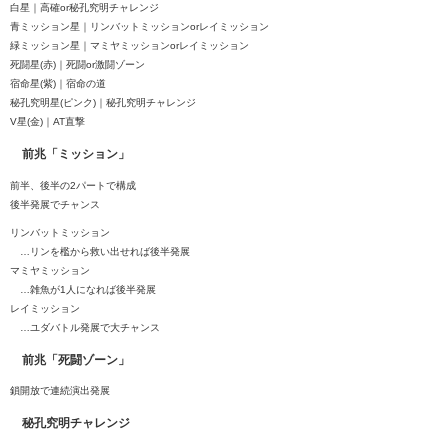
白星｜高確or秘孔究明チャレンジ
青ミッション星｜リンバットミッションorレイミッション
緑ミッション星｜マミヤミッションorレイミッション
死闘星(赤)｜死闘or激闘ゾーン
宿命星(紫)｜宿命の道
秘孔究明星(ピンク)｜秘孔究明チャレンジ
V星(金)｜AT直撃
前兆「ミッション」
前半、後半の2パートで構成
後半発展でチャンス
リンバットミッション
…リンを檻から救い出せれば後半発展
マミヤミッション
…雑魚が1人になれば後半発展
レイミッション
…ユダバトル発展で大チャンス
前兆「死闘ゾーン」
鎖開放で連続演出発展
秘孔究明チャレンジ