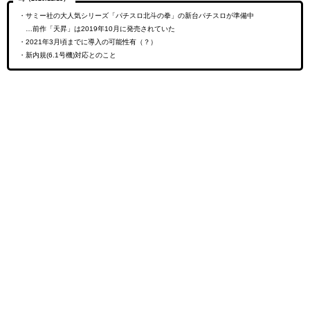
・サミー社の大人気シリーズ「パチスロ北斗の拳」の新台パチスロが準備中
…前作「天昇」は2019年10月に発売されていた
・2021年3月頃までに導入の可能性有（？）
・新内規(6.1号機)対応とのこと