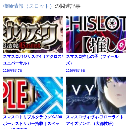
機種情報（スロット）
の関連記事
スマスロバジリスク4（アクロス/
スマスロ推しの子（フィール
ユニバーサル）
ズ）
2026年8月7日
2026年8月6日
スマスロトリプルクラウンX-300
スマスロヴィヴィ‐フローライト
ボーナストリガー搭載｜スペッ
アイズソング‐（大都技研）