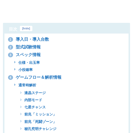
目次
[
hide
]
導入日・導入台数
1
型式試験情報
2
スペック情報
3
仕様・出玉率
小役確率
ゲームフロー＆解析情報
4
通常時解析
液晶ステージ
内部モード
七星チャンス
前兆「ミッション」
前兆「死闘ゾーン」
秘孔究明チャレンジ