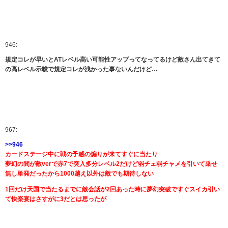
946:
規定コレが早いとATレベル高い可能性アップってなってるけど敵さん出てきて
の高レベル示唆で規定コレが浅かった事ないんだけど…
967:
>>946
カードステージ中に戦の予感の煽りが来てすぐに当たり
夢幻の間が敵verで赤7で突入多分レベル2だけど弱チェ弱チャメを引いて乗せ
無し単発だったから1000越え以外は敵でも期待しない
1回だけ天国で当たるまでに敵会話が2回あった時に夢幻突破ですぐスイカ引い
て快楽宴はさすがに3だとは思ったが