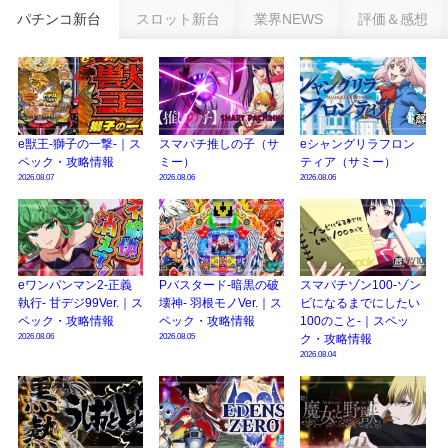
新台パチンコ『e魔女と野獣』公式PV動画｜LT直行型399帯、運命分岐から上
パチンコ新台
スロット新台
業界NEWS
評価＆感想
乗せループ「（超）BEAST ATTACK」を狙え！
eSAOアリシゼーション夜空『ファン試打会』感想＆画像報告まとめ｜金木犀
の幸せ空間、好感触のフェアスタート、原作愛溢れる演出に感動 etc…
日遊協、ファン調査2025を発表｜使用金額中央値「1万円-3万円/1回」「遊技
歴20年以上が50％以上」等々…
e獣王-獅子の一撃-｜ス
スマパチ推しの子（サ
eシャングリラフロン
ペック・攻略情報
ミー）
ティア（サミー）
【2025年】エイプリルフール話題（ネタ）まとめ｜ぱちんこパチスロ関連【4
2026.08.07
2026.08.06
2026.08.06
月1日】
eワンパンマン2-正義
Pバスタード-暗黒の破
スマパチゾン100-ゾン
執行- 甘デジ99Ver.｜ス
壊神- 羽根モノVer.｜ス
ビになるまでにしたい
ペック・攻略情報
ペック・攻略情報
100のこと-｜スペッ
2026.08.06
2026.08.05
ク・攻略情報
2026.08.04