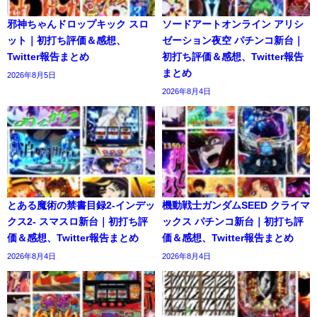
邪神ちゃんドロップキック スロ
ソードアートオンライン アリシ
ット｜初打ち評価＆感想、
ゼーション夜空 パチンコ新台｜
Twitter報告まとめ
初打ち評価＆感想、Twitter報告
まとめ
2026年8月5日
2026年8月4日
とある魔術の禁書目録2-インデッ
機動戦士ガンダムSEED クライマ
クス2- スマスロ新台｜初打ち評
ックス パチンコ新台｜初打ち評
価＆感想、Twitter報告まとめ
価＆感想、Twitter報告まとめ
2026年8月4日
2026年8月4日