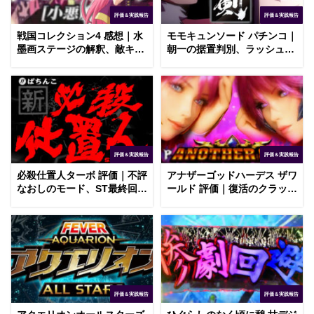
評価＆実践報告
評価＆実践報告
戦国コレクション4 感想｜水
モモキュンソード パチンコ｜
墨画ステージの解釈、敵キャ
朝一の据置判別、ラッシュ直
ラ出現時の恩恵
行の7図柄揃い
評価＆実践報告
評価＆実践報告
必殺仕置人ターボ 評価｜不評
アナザーゴッドハーデス ザワ
なおしのモード、ST最終回転
ールド 評価｜復活のクラッシ
の演出
ュフリーズ、ピエロ保留の信
頼度
評価＆実践報告
評価＆実践報告