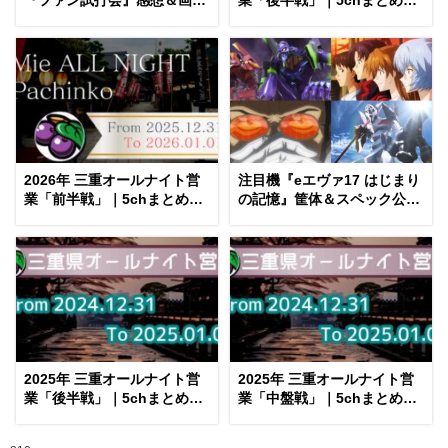
『ファン試打会』感想＆画像
業「後半戦」｜5chまとめ＆
報告まとめ｜金木犀の幸せ空
Twitter画像報告
間、好感触のフェアスター
ト、原作愛溢れる演出に感動
etc…
2026年 三重オールナイト営
注目機『eエヴァ17 はじまり
業「前半戦」｜5chまとめ＆
の記憶』筐体＆スペック公開
Twitter画像報告
後 評価まとめ｜蒼天＆カグラ
的、EVA15検定切れを見越し
たか、初号機デッカい etc…
2025年 三重オールナイト営
2025年 三重オールナイト営
業「後半戦」｜5chまとめ＆
業「中盤戦」｜5chまとめ＆
Twitter画像報告
Twitter画像報告