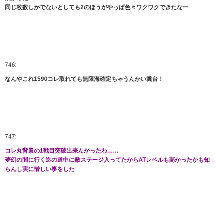
同じ枚数しかでないとしても2のほうがやっぱ色々ワクワクできたなー
746:
なんやこれ1590コレ取れても無限海確定ちゃうんかい糞台！
747:
コレ丸背景の1戦目突破出来んかったわ……
夢幻の間に行く迄の道中に敵ステージ入ってたからATレベルも高かったかも知
らんし実に惜しい事をした