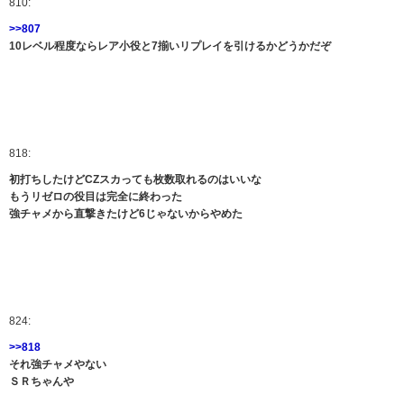
810:
>>807
10レベル程度ならレア小役と7揃いリプレイを引けるかどうかだぞ
818:
初打ちしたけどCZスカっても枚数取れるのはいいな
もうリゼロの役目は完全に終わった
強チャメから直撃きたけど6じゃないからやめた
824:
>>818
それ強チャメやない
ＳＲちゃんや