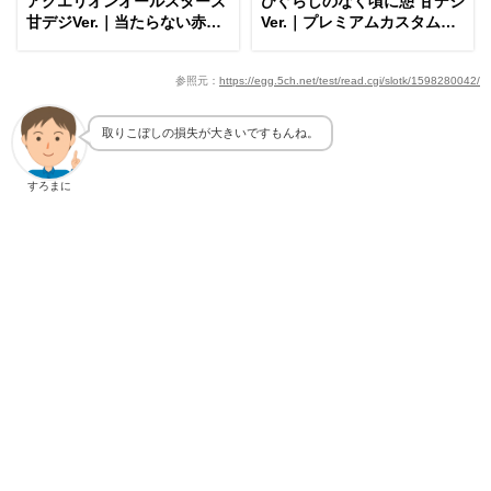
アクエリオンオールスターズ
ひぐらしのなく頃に憩 甘デジ
甘デジVer.｜当たらない赤保
Ver.｜プレミアムカスタムの
留、遊タイム中の演出
評判、金レナの期待度
参照元：
https://egg.5ch.net/test/read.cgi/slotk/1598280042/
取りこぼしの損失が大きいですもんね。
すろまに