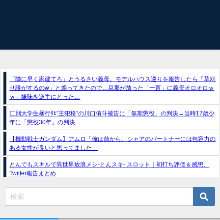
「隣に早く家建てろ」とうるさい義母。モデルハウス巡りを報告したら「草刈
り誰がするのw」と煽ってきたので…旦那が放った「一言」に義母オロオロｗ
ｗ←嫌味を逆手にとった…
江別大学生暴行ﾀﾋ″主犯格″の川口侑斗被告に「無期懲役」の判決→当時17歳少
年に「懲役30年」の判決
【機動戦士ガンダム】アムロ「俺は前から、シャアのパートナーには包容力の
ある女性が良いと思ってました」
とんでもスキルで異世界放浪メシ-とんスキ- スロット｜初打ち評価＆感想、
Twitter報告まとめ
スマスロ推しの子（フィールズ）
e獣王-獅子の一撃-｜スペック・攻略情報