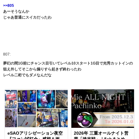
>>805
あーそうなんか
じゃあ普通にスイカだったわ
807:
夢幻の間1G前にチャンス目引いてレベル10スタート1G目で光秀カットインの
狙え外してそこから煽りすら起きず終わったわ
レベル二桁でもダメなんだな
eSAOアリシゼーション夜空
2026年 三重オールナイト営