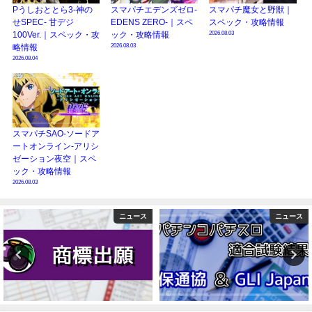
Pうしおととら3-神の
スマパチエデンズゼロ-
スマパチ魔女と野獣｜
せSPEC- 甘デジ
EDENS ZERO-｜スペ
スペック・攻略情報
2026.08.03
100Ver.｜スペック・攻
ック・攻略情報
2026.08.03
略情報
2026.08.04
スマパチSAO-ソードア
ートオンライン-アリシ
ゼーション夜空｜スペ
ック・攻略情報
2026.08.03
ニュース
ニュース