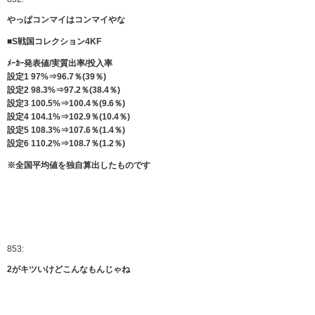
やっぱコンマイはコンマイやな
■S戦国コレクション4KF
ﾒｰｶｰ発表値/実質出率/投入率
設定1 97%⇒96.7％(39％)
設定2 98.3%⇒97.2％(38.4％)
設定3 100.5%⇒100.4％(9.6％)
設定4 104.1%⇒102.9％(10.4％)
設定5 108.3%⇒107.6％(1.4％)
設定6 110.2%⇒108.7％(1.2％)
※全国平均値を独自算出したものです
853:
2がキツいけどこんなもんじゃね