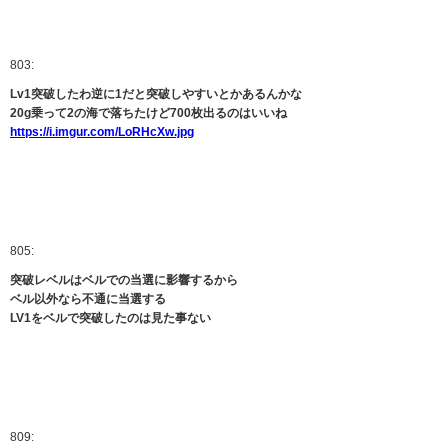
803:
Lv1突破したわ逆に1だと突破しやすいとかあるんかな
20g乗って2の海で落ちたけど700枚出るのはいいね
https://i.imgur.com/LoRHcXw.jpg
805:
突破レベルはベルでの当選に影響するから
ベル以外なら不通に当選する
LV1をベルで突破したのは見た事ない
809: