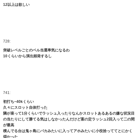
12以上は欲しい
728:
突破レベルごとのベル当選率気になるわ
10くらいから演出頻発するし
741:
初打ち−40kくらい
久々にスロット自体打った
隣が座って1分くらいでラッシュ入ったりなんかスロットあるあるの嫌な状況目
の当たりにして勝てる気はしなかったんだけど案の定ラッシュ2回入って二の間
が最高
積んでる台は鬼ヶ島にバカみたいに入ってアホみたいに小役拾っててとにかく
煩かった