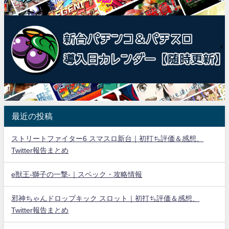
最近の投稿
ストリートファイター6 スマスロ新台｜初打ち評価＆感想、
Twitter報告まとめ
e獣王-獅子の一撃-｜スペック・攻略情報
邪神ちゃんドロップキック スロット｜初打ち評価＆感想、
Twitter報告まとめ