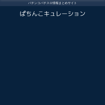
パチンコパチスロ情報まとめサイト