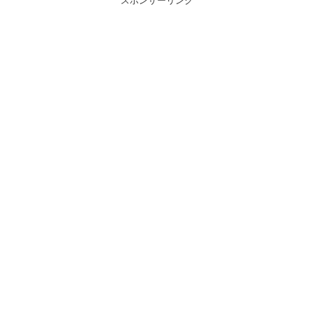
スポンサーリンク