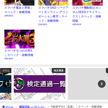
スマパチ魔女と野獣｜
スマパチSAO-ソードア
スマパチ機動戦士ガン
スペック・攻略情報
ートオンライン-アリシ
ダムSEEDクライマッ
2026.08.03
ゼーション夜空｜スペ
クス｜スペック・攻略
ック・攻略情報
情報
2026.08.03
2026.08.03
スマパチ七つの大罪3
｜スペック・攻略情報
2026.08.03
検定通過
ニュース
ホーム
機種情報（パチンコ）
P銭形平次2（高尾）｜スペック・攻略情報