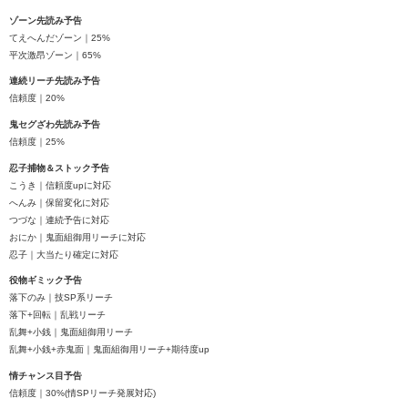
ゾーン先読み予告
てえへんだゾーン｜25%
平次激昂ゾーン｜65%
連続リーチ先読み予告
信頼度｜20%
鬼セグざわ先読み予告
信頼度｜25%
忍子捕物＆ストック予告
こうき｜信頼度upに対応
へんみ｜保留変化に対応
つづな｜連続予告に対応
おにか｜鬼面組御用リーチに対応
忍子｜大当たり確定に対応
役物ギミック予告
落下のみ｜技SP系リーチ
落下+回転｜乱戦リーチ
乱舞+小銭｜鬼面組御用リーチ
乱舞+小銭+赤鬼面｜鬼面組御用リーチ+期待度up
情チャンス目予告
信頼度｜30%(情SPリーチ発展対応)