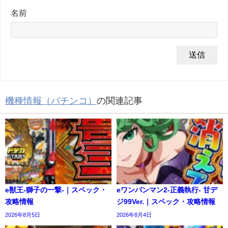
名前
機種情報（パチンコ）
の関連記事
e獣王-獅子の一撃-｜スペック・
eワンパンマン2-正義執行- 甘デ
攻略情報
ジ99Ver.｜スペック・攻略情報
2026年8月5日
2026年8月4日