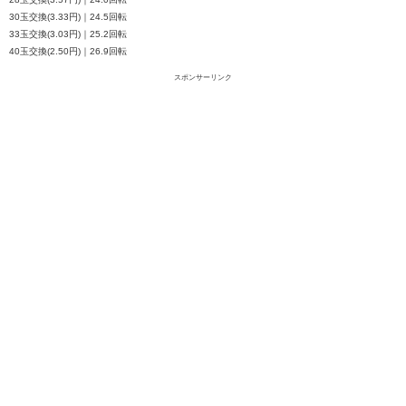
30玉交換(3.33円)｜24.5回転
33玉交換(3.03円)｜25.2回転
40玉交換(2.50円)｜26.9回転
スポンサーリンク