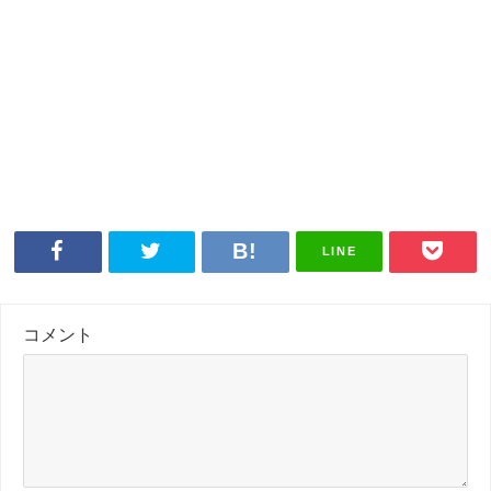
LINE
コメント