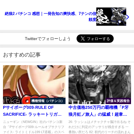
絶狼2 パチンコ 感想｜一発告知の爽快感、7テンの信
頼度
Twitterでフォローしよう
おすすめの記事
機種情報（パチンコ）
評価＆実践報告
Pサイボーグ009-RULE OF
中古価格250万円の覇権機「P牙
SACRIFICE- ラッキートリガー
狼月虹ノ旅人」の猛威！超韋駄
搭載199Ver.｜スペック・攻略情
天＆北斗無双の稼働ダウン！
ニューギン（NEWGIN）社のパチンコ新
26: ラッシュはメチャクチャ脳汁出るね そ
台「Pサイボーグ009-ルールオブサクリフ
れだけに判定のアッサリが残念すぎる 一
報
ァイス- ライトミドル199 LT搭載」のスペ
番熱い所だろ 82: 初代のリーチの流れまん