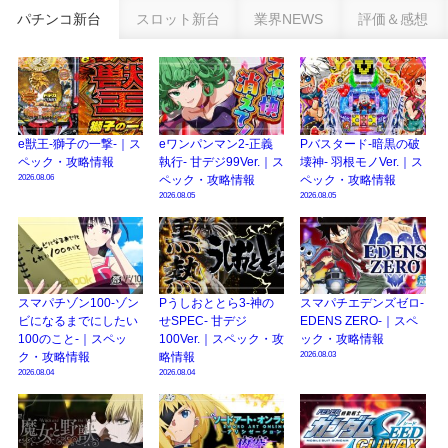
eSAOアリシゼーション夜空『ファン試打会』感想＆画像報告まとめ｜金木犀
パチンコ新台
スロット新台
業界NEWS
評価＆感想
の幸せ空間、好感触のフェアスタート、原作愛溢れる演出に感動 etc…
日遊協、ファン調査2025を発表｜使用金額中央値「1万円-3万円/1回」「遊技
歴20年以上が50％以上」等々…
【2025年】エイプリルフール話題（ネタ）まとめ｜ぱちんこパチスロ関連【4
月1日】
e獣王-獅子の一撃-｜ス
eワンパンマン2-正義
Pバスタード-暗黒の破
ペック・攻略情報
執行- 甘デジ99Ver.｜ス
壊神- 羽根モノVer.｜ス
2026.08.06
ペック・攻略情報
ペック・攻略情報
2026.08.05
2026.08.05
スマパチゾン100-ゾン
Pうしおととら3-神の
スマパチエデンズゼロ-
ビになるまでにしたい
せSPEC- 甘デジ
EDENS ZERO-｜スペ
100のこと-｜スペッ
100Ver.｜スペック・攻
ック・攻略情報
2026.08.03
ク・攻略情報
略情報
2026.08.04
2026.08.04