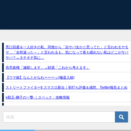
悪口回避＆一人好きの私、同僚から「自サバ女かと思ってた」と言われモヤモ
ヤ…「全然違った～」と言われるも、気になって夜も眠れない私はどこがサバ
サバ？←ネチネチ気に…
高市政権「減税します」→財源「これから考えます」
【ウマ娘】なんとかなれーーーッ(極道入稿)
ストリートファイター6 スマスロ新台｜初打ち評価＆感想、Twitter報告まとめ
e獣王-獅子の一撃-｜スペック・攻略情報
スマスロトリプルクラウンX-300 ボーナストリガー搭載｜スペック・解析情報
新台パチンコ『e魔女と野獣』公式PV動画｜LT直行型399帯、運命分岐から上
乗せループ「（超）BEAST ATTACK」を狙え！