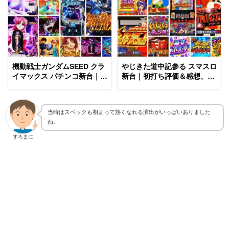
機動戦士ガンダムSEED クラ
やじきた道中記参る スマスロ
イマックス パチンコ新台｜初
新台｜初打ち評価＆感想、
打ち評価＆感想、Twitter報告
Twitter報告まとめ
まとめ
当時はスペックも相まって熱くなれる演出がいっぱいありました
ね。
すろまに