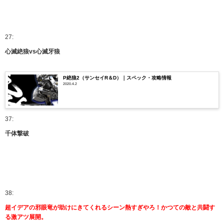
27:
心滅絶狼vs心滅牙狼
P絶狼2（サンセイR＆D）｜スペック・攻略情報
2020.4.2
37:
千体撃破
38:
超イデアの邪眼竜が助けにきてくれるシーン熱すぎやろ！かつての敵と共闘す
る激アツ展開。