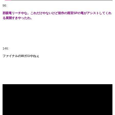
96:
邪眼竜リーチやな。これだけやないけど前作の雨宮SPの竜がアシストしてくれ
る展開すきやったわ。
146:
ファイナルのWガロやねぇ