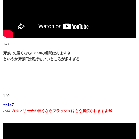
147:
牙狼Fの届くならFlashの瞬間ほんますき
というか牙狼Fは気持ちいいところが多すぎる
149:
>>147
ネロ カルマリーチの届くならフラッシュはもう脳焼かれますよ🤪