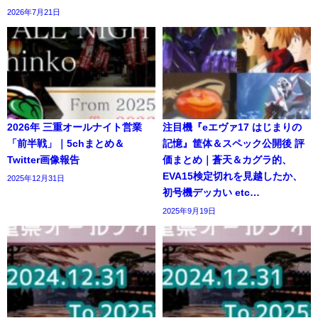
2026年7月21日
2026年 三重オールナイト営業
注目機『eエヴァ17 はじまりの
「前半戦」｜5chまとめ＆
記憶』筐体＆スペック公開後 評
Twitter画像報告
価まとめ｜蒼天＆カグラ的、
EVA15検定切れを見越したか、
2025年12月31日
初号機デッカい etc…
2025年9月19日