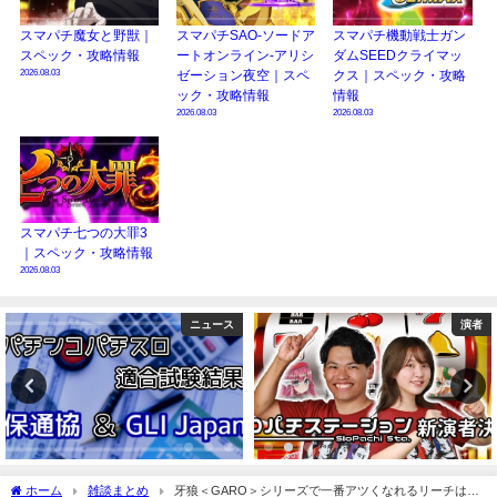
スマパチ魔女と野獣｜
スマパチSAO-ソードア
スマパチ機動戦士ガン
スペック・攻略情報
ートオンライン-アリシ
ダムSEEDクライマッ
2026.08.03
ゼーション夜空｜スペ
クス｜スペック・攻略
ック・攻略情報
情報
2026.08.03
2026.08.03
スマパチ七つの大罪3
｜スペック・攻略情報
2026.08.03
ニュース
演者
ホーム
雑談まとめ
牙狼＜GARO＞シリーズで一番アツくなれるリーチはこ