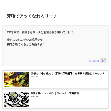
牙狼でアツくなれるリーチ
CR牙狼で一番好きなリーチはお前ら何か書いていけ！！
金色になれのザジvs流牙やな！
鋼牙が出てくるところ熱すぎ！
5ch掲示板より
冷静な「今」改めて ”牙狼8-冴島鋼牙-” を考察＆議論してみない？
2020.5.3
P真牙狼-シン・ガロ-｜スペック・攻略情報
2020.9.25