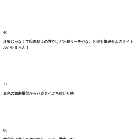
40:
牙狼じゃなくて暗黒騎士の方やけど牙狼リーチやな。牙狼を撃破せよのタイト
ルがたまらん！
77:
金色の激寒展開から花赤タイぶち抜いた時
88: