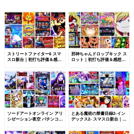
ストリートファイター6 スマ
邪神ちゃんドロップキック ス
スロ新台｜初打ち評価＆感
ロット｜初打ち評価＆感想、
想、Twitter報告まとめ
Twitter報告まとめ
ソードアートオンライン アリ
とある魔術の禁書目録2-イン
シゼーション夜空 パチンコ新
デックス2- スマスロ新台｜初
台｜初打ち評価＆感想、
打ち評価＆感想、Twitter報告
Twitter報告まとめ
まとめ