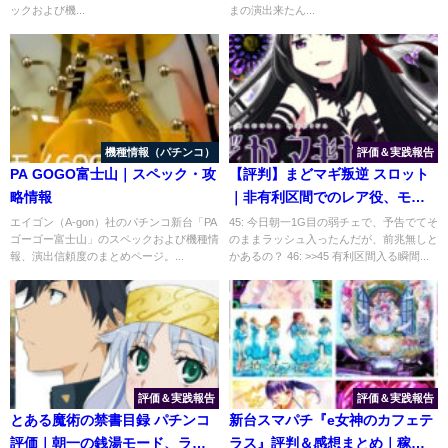
ックおよび機...
まの演出来たん...
機種情報（パチンコ）
評価＆実践報告
PA GOGO富士山｜スペック・攻
【評判】まどマギ叛逆 スロット
略情報
｜非有利区間でのレア役、モー
ドBの期待度
エイゴン（A-gon）社のパチンコ新台「PA
45: 今日朝一1G目の弱チェで、予告でてそ
ゴーゴー富士山」のスペックおよび機種情
のままラッシュ入ったんだが、前兆無しと
報、演出信頼度のまとめページ。...
かあるの？ 46: >>45 有利区間入る瞬間...
評価＆実践報告
評価＆実践報告
とある魔術の禁書目録 パチンコ
新台スマパチ『e女神のカフェテ
評価｜朝一の銭湯モード、ラッ
ラス』評判＆感想まとめ｜稼働