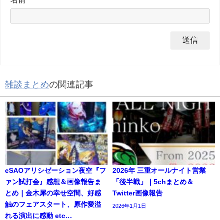
雑談まとめ
の関連記事
eSAOアリシゼーション夜空『フ
2026年 三重オールナイト営業
ァン試打会』感想＆画像報告ま
「後半戦」｜5chまとめ＆
とめ｜金木犀の幸せ空間、好感
Twitter画像報告
触のフェアスタート、原作愛溢
2026年1月1日
れる演出に感動 etc…