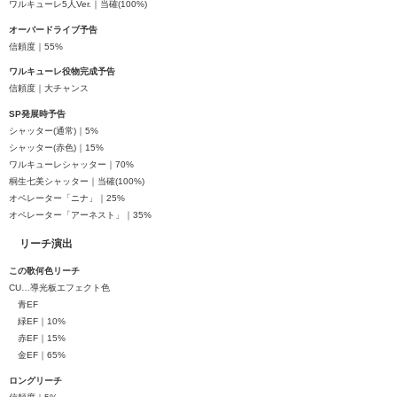
ワルキューレ5人Ver.｜当確(100%)
オーバードライブ予告
信頼度｜55%
ワルキューレ役物完成予告
信頼度｜大チャンス
SP発展時予告
シャッター(通常)｜5%
シャッター(赤色)｜15%
ワルキューレシャッター｜70%
桐生七美シャッター｜当確(100%)
オペレーター「ニナ」｜25%
オペレーター「アーネスト」｜35%
リーチ演出
この歌何色リーチ
CU…導光板エフェクト色
青EF
緑EF｜10%
赤EF｜15%
金EF｜65%
ロングリーチ