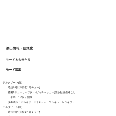
演出情報・信頼度
モード＆大当たり
モード演出
デルタゾーン(低)
…時短99回(※特図1電チュー)
…特図2チューリップ(ルンピカチャッカー)開放頻度優遇なし
…平均「1-2回」開放
…演出選択「バルキリーバトル」or「ワルキューレライブ」
デルタゾーン(高)
…時短99回(※特図1電チュー)