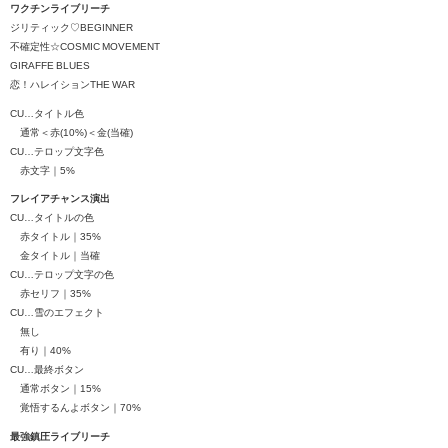
ワクチンライブリーチ
ジリティック♡BEGINNER
不確定性☆COSMIC MOVEMENT
GIRAFFE BLUES
恋！ハレイションTHE WAR
CU…タイトル色
通常＜赤(10%)＜金(当確)
CU…テロップ文字色
赤文字｜5%
フレイアチャンス演出
CU…タイトルの色
赤タイトル｜35%
金タイトル｜当確
CU…テロップ文字の色
赤セリフ｜35%
CU…雪のエフェクト
無し
有り｜40%
CU…最終ボタン
通常ボタン｜15%
覚悟するんよボタン｜70%
最強鎮圧ライブリーチ