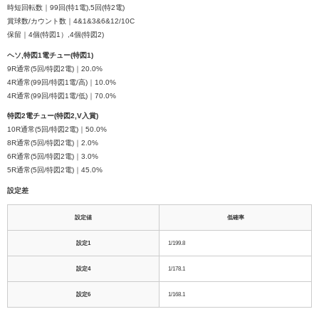
時短回転数｜99回(特1電),5回(特2電)
賞球数/カウント数｜4&1&3&6&12/10C
保留｜4個(特図1）,4個(特図2)
ヘソ,特図1電チュー(特図1)
9R通常(5回/特図2電)｜20.0%
4R通常(99回/特図1電/高)｜10.0%
4R通常(99回/特図1電/低)｜70.0%
特図2電チュー(特図2,V入賞)
10R通常(5回/特図2電)｜50.0%
8R通常(5回/特図2電)｜2.0%
6R通常(5回/特図2電)｜3.0%
5R通常(5回/特図2電)｜45.0%
設定差
設定値
低確率
設定1
1/199.8
設定4
1/178.1
設定6
1/168.1