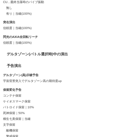
CU…最終当落時のバイブ振動
無し
有り｜当確(100%)
突右演出
信頼度｜当確(100%)
閃光のAXIA全回転リーチ
信頼度｜当確(100%)
デルタゾーン(バトル選択時)中の演出
予告演出
デルタゾーン(高)示唆予告
宇宙背景突入でデルタゾーン高の期待度up
保留変化予告
コンテナ保留
ケイオスマーク保留
バトロイド保留｜10%
死神保留｜50%
桐生七美保留｜当確
文字保留
敵機保留
警戒保留