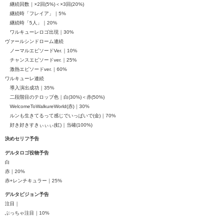
継続回数｜×2回(5%)＜×3回(20%)
継続時「フレイア」｜5%
継続時「5人」｜20%
ワルキューレロゴ出現｜30%
ヴァールシンドローム連続
ノーマルエピソードVer.｜10%
チャンスエピソードver.｜25%
激熱エピソードver.｜60%
ワルキューレ連続
導入演出成功｜35%
二段階目のテロップ色｜白(30%)＜赤(50%)
WelcomeToWalkureWorld(赤)｜30%
ルンも生きてるって感じでいっぱいで(金)｜70%
好き好きすきぃぃぃ(虹)｜当確(100%)
決めセリフ予告
デルタロゴ役物予告
白
赤｜20%
赤+レンチキュラー｜25%
デルタビジョン予告
注目｜
ぶっちゃ注目｜10%