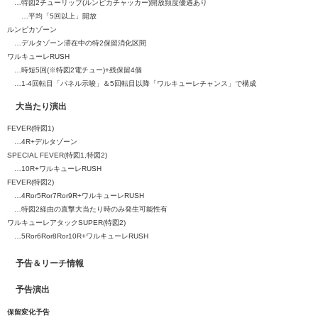
…特図2チューリップ(ルンピカチャッカー)開放頻度優遇あり
…平均「5回以上」開放
ルンピカゾーン
…デルタゾーン滞在中の特2保留消化区間
ワルキューレRUSH
…時短5回(※特図2電チュー)+残保留4個
…1-4回転目「パネル示唆」＆5回転目以降「ワルキューレチャンス」で構成
大当たり演出
FEVER(特図1)
…4R+デルタゾーン
SPECIAL FEVER(特図1,特図2)
…10R+ワルキューレRUSH
FEVER(特図2)
…4Ror5Ror7Ror9R+ワルキューレRUSH
…特図2経由の直撃大当たり時のみ発生可能性有
ワルキューレアタックSUPER(特図2)
…5Ror6Ror8Ror10R+ワルキューレRUSH
予告＆リーチ情報
予告演出
保留変化予告