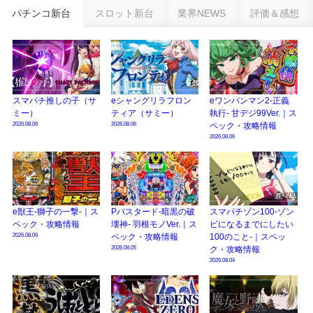
パチンコ新台
スロット新台
業界NEWS
評価＆感想
eSAOアリシゼーション夜空『ファン試打会』感想＆画像報告まとめ｜金木犀
の幸せ空間、好感触のフェアスタート、原作愛溢れる演出に感動 etc…
日遊協、ファン調査2025を発表｜使用金額中央値「1万円-3万円/1回」「遊技
歴20年以上が50％以上」等々…
【2025年】エイプリルフール話題（ネタ）まとめ｜ぱちんこパチスロ関連【4
スマパチ推しの子（サ
eシャングリラフロン
eワンパンマン2-正義
月1日】
ミー）
ティア（サミー）
執行- 甘デジ99Ver.｜ス
2026.08.06
2026.08.06
ペック・攻略情報
2026.08.06
e獣王-獅子の一撃-｜ス
Pバスタード-暗黒の破
スマパチゾン100-ゾン
ペック・攻略情報
壊神- 羽根モノVer.｜ス
ビになるまでにしたい
2026.08.06
ペック・攻略情報
100のこと-｜スペッ
2026.08.05
ク・攻略情報
2026.08.04