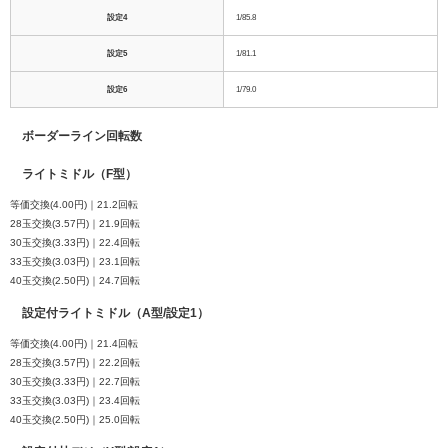
設定4
1/85.8
設定5
1/81.1
設定6
1/79.0
ボーダーライン回転数
ライトミドル（F型）
等価交換(4.00円)｜21.2回転
28玉交換(3.57円)｜21.9回転
30玉交換(3.33円)｜22.4回転
33玉交換(3.03円)｜23.1回転
40玉交換(2.50円)｜24.7回転
設定付ライトミドル（A型/設定1）
等価交換(4.00円)｜21.4回転
28玉交換(3.57円)｜22.2回転
30玉交換(3.33円)｜22.7回転
33玉交換(3.03円)｜23.4回転
40玉交換(2.50円)｜25.0回転