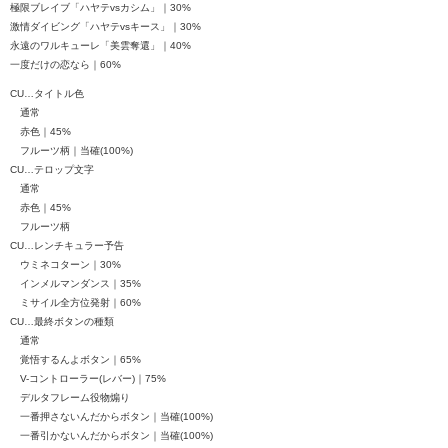
極限ブレイブ「ハヤテvsカシム」｜30%
激情ダイビング「ハヤテvsキース」｜30%
永遠のワルキューレ「美雲奪還」｜40%
一度だけの恋なら｜60%
CU…タイトル色
通常
赤色｜45%
フルーツ柄｜当確(100%)
CU…テロップ文字
通常
赤色｜45%
フルーツ柄
CU…レンチキュラー予告
ウミネコターン｜30%
インメルマンダンス｜35%
ミサイル全方位発射｜60%
CU…最終ボタンの種類
通常
覚悟するんよボタン｜65%
V-コントローラー(レバー)｜75%
デルタフレーム役物煽り
一番押さないんだからボタン｜当確(100%)
一番引かないんだからボタン｜当確(100%)