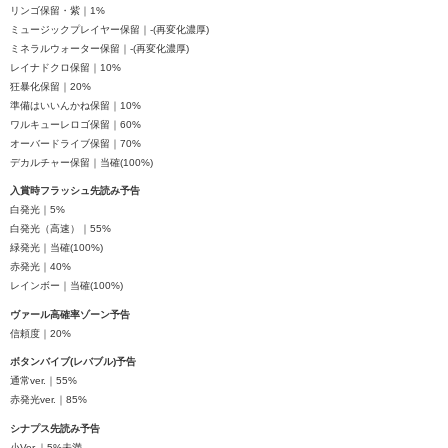
リンゴ保留・紫｜1%
ミュージックプレイヤー保留｜-(再変化濃厚)
ミネラルウォーター保留｜-(再変化濃厚)
レイナドクロ保留｜10%
狂暴化保留｜20%
準備はいいんかね保留｜10%
ワルキューレロゴ保留｜60%
オーバードライブ保留｜70%
デカルチャー保留｜当確(100%)
入賞時フラッシュ先読み予告
白発光｜5%
白発光（高速）｜55%
緑発光｜当確(100%)
赤発光｜40%
レインボー｜当確(100%)
ヴァール高確率ゾーン予告
信頼度｜20%
ボタンバイブ(レバブル)予告
通常ver.｜55%
赤発光ver.｜85%
シナプス先読み予告
小Ver.｜5%未満