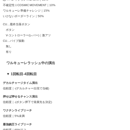
不確定性☆COSMIC MOVEMENT｜10%
ワルキューレ準備チャレンジ｜15%
いけないボーダーライン｜50%
CU…最終当落ボタン
ボタン
V-コントローラー(レバー)｜激アツ
CU…バイブ振動
無し
有り
ワルキューレラッシュ中の演出
▼ 1回転目-4回転目
デカルチャージタイム演出
信頼度｜-(デカルチャー出現で当確)
押せば押せるチャンス演出
信頼度｜-(ボタン押下で発展先を決定)
ワクチンライブリーチ
信頼度｜5%未満
最強鎮圧ライブリーチ
信頼度｜65%以上