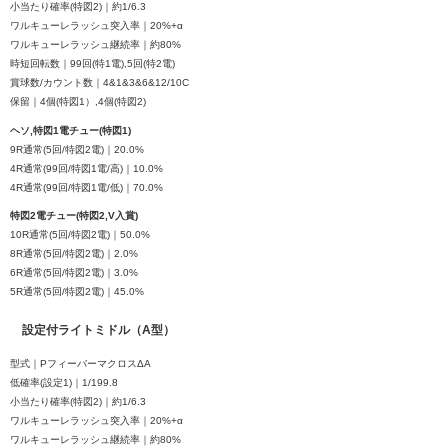
小当たり確率(特図2)｜約1/6.3
ワルキューレラッシュ突入率｜20%+α
ワルキューレラッシュ継続率｜約80%
時短回転数｜99回(特1電),5回(特2電)
賞球数/カウント数｜4&1&3&6&12/10C
保留｜4個(特図1）,4個(特図2)
ヘソ,特図1電チュー(特図1)
9R通常(5回/特図2電)｜20.0%
4R通常(99回/特図1電/高)｜10.0%
4R通常(99回/特図1電/低)｜70.0%
特図2電チュー(特図2,V入賞)
10R通常(5回/特図2電)｜50.0%
8R通常(5回/特図2電)｜2.0%
6R通常(5回/特図2電)｜3.0%
5R通常(5回/特図2電)｜45.0%
設定付ライトミドル（A型）
型式｜PフィーバーマクロスΔA
低確率(設定1)｜1/199.8
小当たり確率(特図2)｜約1/6.3
ワルキューレラッシュ突入率｜20%+α
ワルキューレラッシュ継続率｜約80%