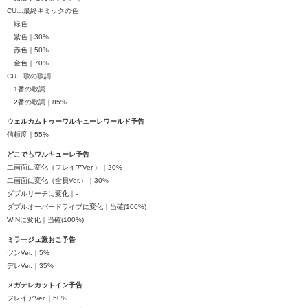
CU…最終ギミックの色
緑色
紫色｜30%
赤色｜50%
金色｜70%
CU…歌の歌詞
1番の歌詞
2番の歌詞｜85%
ウェルカムトゥーワルキューレワールド予告
信頼度｜55%
どこでもワルキューレ予告
二画面に変化（フレイアVer.）｜20%
二画面に変化（全員Ver.）｜30%
ダブルリーチに変化｜-
ダブルオーバードライブに変化｜当確(100%)
WINに変化｜当確(100%)
ミラージュ激おこ予告
ツンVer.｜5%
デレVer.｜35%
メガデレカットイン予告
フレイアVer.｜50%