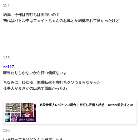
117:
結局、今作は右打ちは面白いの？
初代はバトル中はフェイトちゃんのお尻とか結構見れて良かったけど
123:
>>117
即当たりしかないから打つ価値ないよ
ちなみに、ゆゆゆ、無職転生も右打ちクソつまらなかった
仕事人がまさかの出来で面白かったわ
必殺仕事人6 パチンコ新台｜初打ち評価＆感想、Twitter報告まとめ
評価＆実践報告
120:
いま打ってるけどなんも発展しねえ