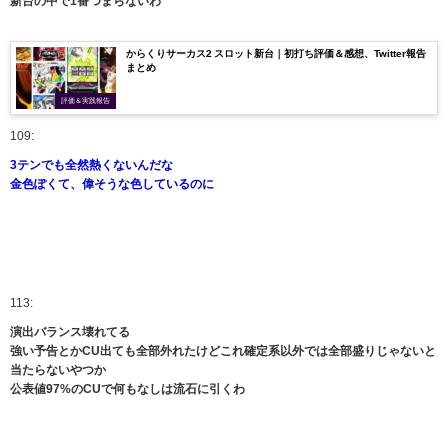
新台の中で1番つまらないわ
からくりサーカス2 スロット新台｜初打ち評価＆感想、Twitter報告
まとめ
評価＆実践報告
109:
3テンでも全然熱くないんだな
金色ぽくて、偉そうな色しているのに
113:
演出バランス壊れてる
強い予告とかCU出ても全部外れたけどこれ確定系以外では全部盛りじゃないと
当たらないやつか
公表値97%のCUで何もなしは流石に引くわ