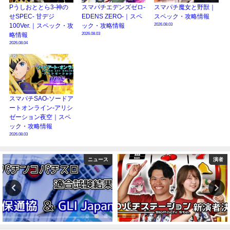
Pうしおととら3-神の
スマパチエデンズゼロ-
スマパチ魔女と野獣｜
せSPEC- 甘デジ
EDENS ZERO-｜スペ
スペック・攻略情報
2026.08.03
100Ver.｜スペック・攻
ック・攻略情報
2026.08.03
略情報
2026.08.04
スマパチSAO-ソードア
ートオンライン-アリシ
ゼーション夜空｜スペ
ック・攻略情報
2026.08.03
ニュース
演者