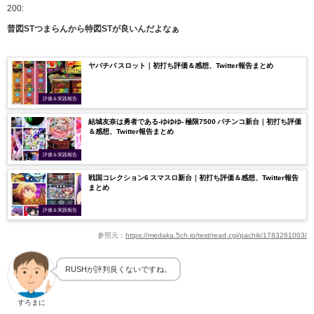
200:
普図STつまらんから特図STが良いんだよなぁ
ヤバチバ スロット｜初打ち評価＆感想、Twitter報告まとめ
評価＆実践報告
結城友奈は勇者である-ゆゆゆ- 極限7500 パチンコ新台｜初打ち評価
＆感想、Twitter報告まとめ
評価＆実践報告
戦国コレクション6 スマスロ新台｜初打ち評価＆感想、Twitter報告
まとめ
評価＆実践報告
参照元：
https://medaka.5ch.io/test/read.cgi/pachik/1783261003/
RUSHが評判良くないですね。
すろまに