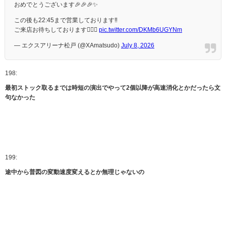
おめでとうございます🎉🎉🎉✨
この後も22:45まで営業しております‼️
ご来店お待ちしております🙇🏻‍♀️
pic.twitter.com/DKMb6UGYNm
— エクスアリーナ松戸 (@XAmatsudo)
July 8, 2026
198:
最初ストック取るまでは時短の演出でやって2個以降が高速消化とかだったら文
句なかった
199:
途中から普図の変動速度変えるとか無理じゃないの