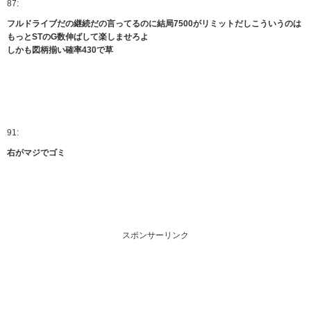
87:
フルドライブだの継続だの言ってるのに結局7500がリミットだしこういうのは
もっとSTのG数伸ばして楽しませろよ
しかも図柄揃い確率430で草
91:
右がマジでゴミ
スポンサーリンク