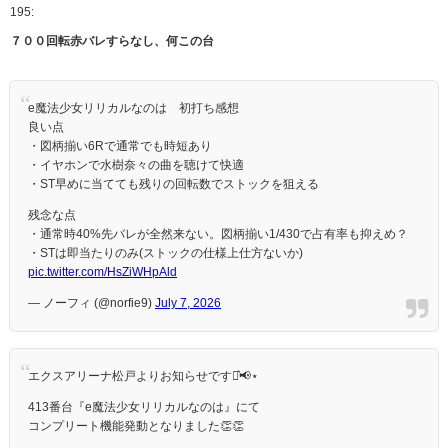
195:
７００回転赤バレすらなし、何この台
e魔法少女リリカルなのは 初打ち感想
良い点
・図柄揃い6Rで通常でも時短あり
・イヤホンで水樹奈々の曲を聴けて快適
・ST早めに当てても残りの回転数でストックを狙える
残念な点
・通常時40%先バレが全然来ない。図柄揃い1/430で占有率も抑えめ？
・STは即当たりのみ(ストックの仕様上仕方ないか)
pic.twitter.com/HsZiWHpAld
— ノーフィ (@norfie9)
July 7, 2026
エクスアリーナ松戸よりお知らせです⋆͛📢⋆
413番台『e魔法少女リリカルなのは』にて
コンプリート機能発動となりました👏👏