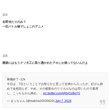
115:
右即当たりのみ？
一応バトル物でしょこのアニメ
116:
開発にはもうクソ大工に取り憑かれたアホしか残ってないんだよ
稼働終了−12k
今日は、7日ということでお祭りかと思って女神から入ったが、釘がん締
めで全然回らず、やめ。その後新台のリリカルなのは空いたので着席
し、こっちもがん締め。…
pic.twitter.com/xRbrOzBeYS
— まっちゃん (@matcha20030620)
July 7, 2026