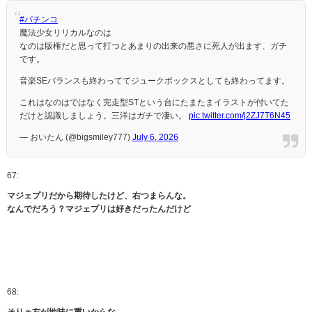
#パチンコ
魔法少女リリカルなのは
なのは版権だと思って打つとあまりの出来の悪さに死人が出ます、ガチ
です。
音楽SEバランスも終わっててジュークボックスとしても終わってます。
これはなのはではなく完走型STという台にたまたまイラストが付いてた
だけと認識しましょう。三洋はガチで凄い。
pic.twitter.com/j2ZJ7T6N45
— おいたん (@bigsmiley777)
July 6, 2026
67:
マジェプリだから期待したけど、右つまらんな。
なんでだろう？マジェプリは好きだったんだけど
68: