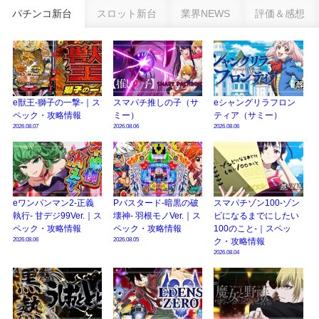
乗せループ「（超）BEAST ATTACK」を狙え！
パチンコ新台
スロット新台
業界NEWS
評価＆感想
eSAOアリシゼーション夜空『ファン試打会』感想＆画像報告まとめ｜金木犀
の幸せ空間、好感触のフェアスタート、原作愛溢れる演出に感動 etc…
日遊協、ファン調査2025を発表｜使用金額中央値「1万円-3万円/1回」「遊技
歴20年以上が50％以上」等々…
e獣王-獅子の一撃-｜ス
スマパチ推しの子（サ
eシャングリラフロン
【2025年】エイプリルフール話題（ネタ）まとめ｜ぱちんこパチスロ関連【4
ペック・攻略情報
ミー）
ティア（サミー）
月1日】
2026.08.07
2026.08.06
2026.08.06
eワンパンマン2-正義
Pバスタード-暗黒の破
スマパチゾン100-ゾン
執行- 甘デジ99Ver.｜ス
壊神- 羽根モノVer.｜ス
ビになるまでにしたい
ペック・攻略情報
ペック・攻略情報
100のこと-｜スペッ
2026.08.06
2026.08.05
ク・攻略情報
2026.08.04