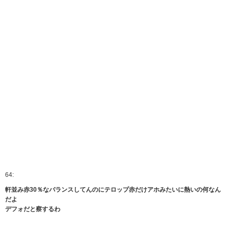
64:
軒並み赤30％なバランスしてんのにテロップ赤だけアホみたいに熱いの何なん
だよ
デフォだと察するわ