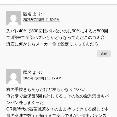
匿名
より:
2026年7月8日 11:50 PM
先バレ40%で800回転バレないのに90%にすると500回
で3回来て全部ハズレとかどうなってんだこのゴミ台
流石に何かしらメーカー側で設定ミスってんだろ
返信
匿名
より:
2026年7月10日 11:19 AM
右の手抜きもそうだけど左もかなりヤバい
俺と隣で金保留3回も外してるしその他の金系演出もバ
ンバン外しまくった
CR機時代の破茶滅茶をそのまま持ってきてる感じで本
当の意味で数字が揃うまで安心できない演出バランス