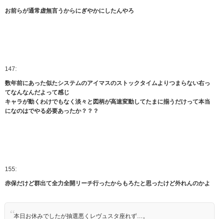
お前らが通常虚無言うからにぎやかにしたんやろ
147:
数年前にあった似たシステムのアイマスのストックタイムよりつまらない右っ
てなんなんだよって感じ
キャラが動くわけでもなく淡々と図柄が高速変動してたまに揃うだけって本当
になのはでやる必要あったか？？？
155:
赤保だけど群出て全力全開リーチ行ったからもろたと思ったけど外れんのかよ
本日お休みでしたが抽選悪くレヴュスタ座れず…。