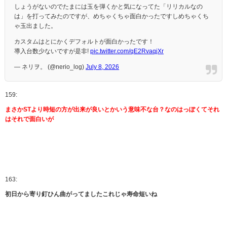
しょうがないのでたまには玉を弾くかと気になってた「リリカルなの
は」を打ってみたのですが、めちゃくちゃ面白かったですしめちゃくち
ゃ玉出ました。
カスタムはとにかくデフォルトが面白かったです！
導入台数少ないですが是非!
pic.twitter.com/qE2RvaqjXr
— ネリヲ。 (@nerio_log)
July 8, 2026
159:
まさかSTより時短の方が出来が良いとかいう意味不な台？なのはっぽくてそれ
はそれで面白いが
163:
初日から寄り釘ひん曲がってましたこれじゃ寿命短いね