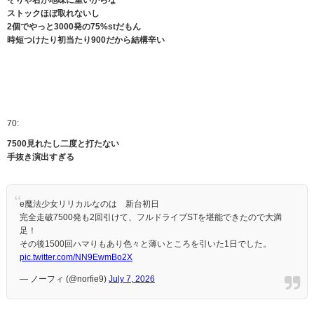
そりゃ右が地味に重いからな
ストックほぼ取れないし
2個でやっと3000発の75%stだもん
時短つけたり初当たり900だから結構辛い
70:
7500見れたし二度と打たない
手抜き演出すぎる
e魔法少女リリカルなのは 新台初日
完全走破7500発も2回引けて、フルドライブSTを堪能できたので大満
足！
その後1500回ハマりもあり色々と薄いところを引いた1日でした。
pic.twitter.com/NN9EwmBo2X
— ノーフィ (@norfie9)
July 7, 2026