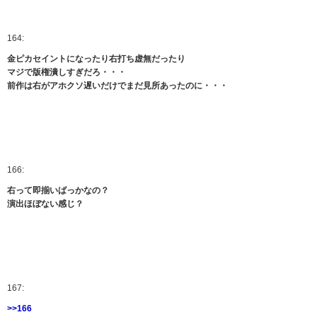
164:
金ピカセイントになったり右打ち虚無だったり
マジで版権潰しすぎだろ・・・
前作は右がアホクソ遅いだけでまだ見所あったのに・・・
166:
右って即揃いばっかなの？
演出ほぼない感じ？
167:
>>166