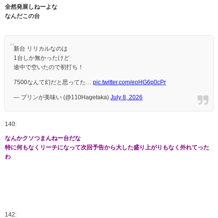
全然発展しねーよな
なんだこの台
新台 リリカルなのは
1台しか無かったけど
途中で空いたので初打ち！
7500なんて幻だと思ってた…
pic.twitter.com/eoHG6p0cPr
— プリンが美味い (@110Hagetaka)
July 8, 2026
140:
なんかクソつまんねー台だな
特に何もなくリーチになって次回予告から大した盛り上がりもなく外れてった
わ
142: