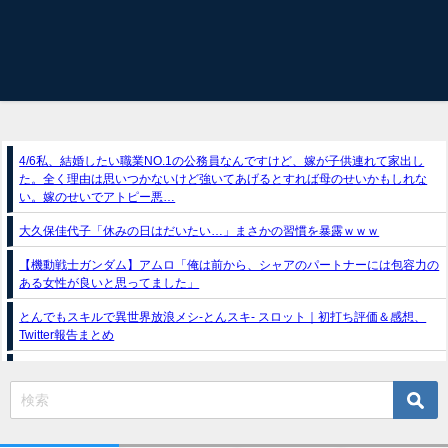
4/6私、結婚したい職業NO.1の公務員なんですけど、嫁が子供連れて家出し
た。全く理由は思いつかないけど強いてあげるとすれば母のせいかもしれな
い。嫁のせいでアトピー悪…
大久保佳代子「休みの日はだいたい…」まさかの習慣を暴露ｗｗｗ
【機動戦士ガンダム】アムロ「俺は前から、シャアのパートナーには包容力の
ある女性が良いと思ってました」
とんでもスキルで異世界放浪メシ-とんスキ- スロット｜初打ち評価＆感想、
Twitter報告まとめ
スマスロ推しの子（フィールズ）
e獣王-獅子の一撃-｜スペック・攻略情報
新台パチンコ『e魔女と野獣』公式PV動画｜LT直行型399帯、運命分岐から上