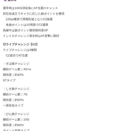
通常時は100G消化毎にAT当選のチャンス
対応役成立でキャラに応じた娘ポイントを獲得
100pt獲得で周期到達となりCZ抽選
各娘ポイントは10周期でCZ濃厚
高確中は娘ポイント獲得期待度UP
イントロチャレンジ発生時はAT直撃に期待
◎ライブチャレンジ【CZ】
ライブチャレンジは3種類
CZ成功でAT当選
・すぱ娘チャレンジ
継続ゲーム数｜4G+α
期待度｜約40%
STタイプ
・しす娘チャレンジ
継続ゲーム数｜7G
期待度｜約50%
一発告知タイプ
・びん娘チャレンジ
継続ゲーム数｜10G
期待度｜約66%
ポイント加算タイプ