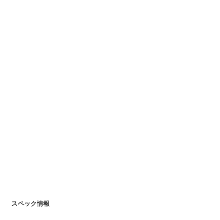
スペック情報