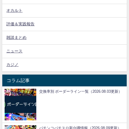
オカルト
評価＆実践報告
雑談まとめ
ニュース
カジノ
コラム記事
交換率別 ボーダーライン一覧（2026.08.03更新）
パチンコパチスロ新台噂情報（2026.08.09更新）