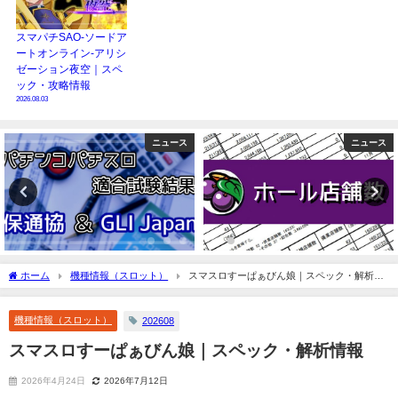
スマパチSAO-ソードア
ートオンライン-アリシ
ゼーション夜空｜スペ
ック・攻略情報
2026.08.03
ニュース
ニュース
ホーム
機種情報（スロット）
スマスロすーぱぁびん娘｜スペック・解析情
報
機種情報（スロット）
202608
スマスロすーぱぁびん娘｜スペック・解析情報
2026年4月24日
2026年7月12日