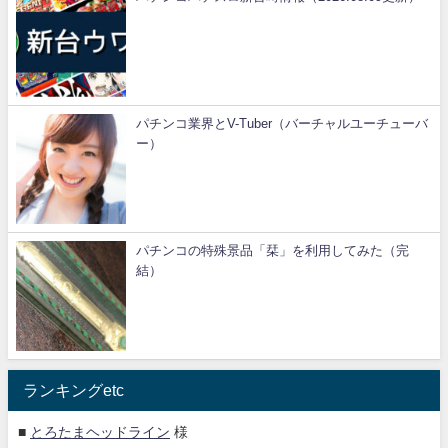
パチンコ業界とV-Tuber（バーチャルユーチューバ
ー）
パチンコの特殊景品「栞」を利用してみた（完
結）
ランキングetc
■
とろたまヘッドライン
様