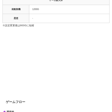
ゲーム数天井
発動契機
1200G
恩恵
-
※設定変更後は900Gに短縮
ゲームフロー
通常時