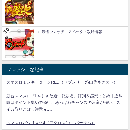
eF.妖怪ウォッチ｜スペック・攻略情報
フレッシュな記事
スマスロモンキーターンRED（セブンリーグ/山佐ネクスト）
新台スマスロ『Lやじきた道中記参る』評判＆感想まとめ｜通常
時はポイント集めで修行、あっぱれチャンスの河童が強い、ス
イカ取りこぼし注意 etc…
スマスロバジリスク4（アクロス/ユニバーサル）