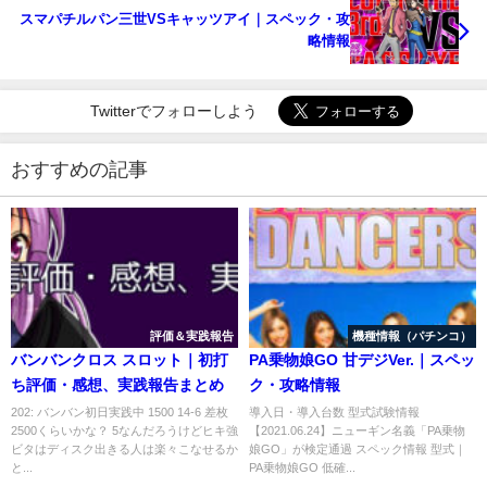
スマパチルパン三世VSキャッツアイ｜スペック・攻
略情報
Twitterでフォローしよう
おすすめの記事
評価＆実践報告
機種情報（パチンコ）
バンバンクロス スロット｜初打
PA乗物娘GO 甘デジVer.｜スペッ
ち評価・感想、実践報告まとめ
ク・攻略情報
202: バンバン初日実践中 1500 14-6 差枚
導入日・導入台数 型式試験情報
2500くらいかな？ 5なんだろうけどヒキ強
【2021.06.24】ニューギン名義「PA乗物
ビタはディスク出きる人は楽々こなせるか
娘GO」が検定通過 スペック情報 型式｜
と...
PA乗物娘GO 低確...