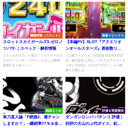
機種情報（スロット）
最新トピックス
スロットスカイガールズ3-ゼロノ
【本編PV】SLOT『アクエリオ
ツバサ-｜スペック・解析情報
ンオールスターズ』差枚数リミ
ッタ型6.5号機 ─「合体＆超合
コナミ社のスロット新台「スカイガールズ
スロ版アクエリオンAS登場 2022年4月22
3-ゼロノツバサ-」のスペックおよび解析
日、株式会社三共は『パチスロアクエリオ
体、択当てエスパー再臨」
情報のまとめページ。...
ンALL STARS』の公式プロモーション映
像を公開しま...
雑談まとめ
評価＆実践報告
単刀直入論「P絶狼2、連チャン
ダンガンロンパ パチンコ 評価｜
しますか？」─継続率77％＆全振
好評の大山のぶ代ボイス、虹演