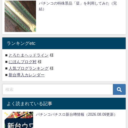
パチンコの特殊景品「栞」を利用してみた（完
結）
ランキングetc
■
とろたまヘッドライン
様
■
にほんブログ村
様
■
人気ブログランキング
様
■
新台導入カレンダー
よく読まれている記事
パチンコパチスロ新台噂情報（2026.08.09更新）