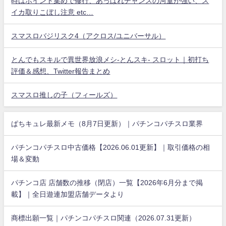
時はポイント集めで修行、あっぱれチャンスの河童が強い、ス
イカ取りこぼし注意 etc…
スマスロバジリスク4（アクロス/ユニバーサル）
とんでもスキルで異世界放浪メシ-とんスキ- スロット｜初打ち
評価＆感想、Twitter報告まとめ
スマスロ推しの子（フィールズ）
ぱちキュレ最新メモ（8月7日更新）｜パチンコパチスロ業界
パチンコパチスロ中古価格【2026.06.01更新】｜取引価格の相
場＆変動
パチンコ店 店舗数の推移（閉店）一覧【2026年6月分まで掲
載】｜全日遊連加盟店舗データより
商標出願一覧｜パチンコパチスロ関連（2026.07.31更新）