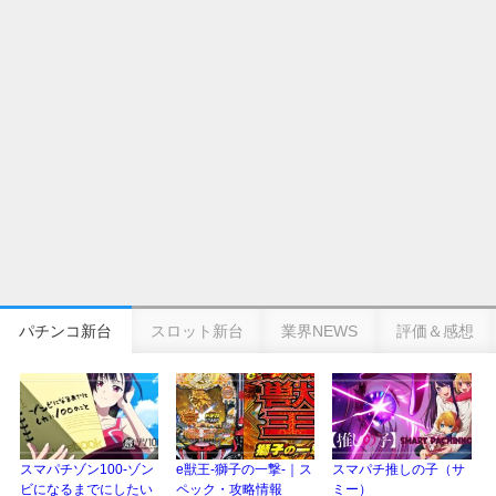
eSAOアリシゼーション夜空『ファン試打会』感想＆画像報告まとめ｜金木犀
の幸せ空間、好感触のフェアスタート、原作愛溢れる演出に感動 etc…
日遊協、ファン調査2025を発表｜使用金額中央値「1万円-3万円/1回」「遊技
歴20年以上が50％以上」等々…
【2025年】エイプリルフール話題（ネタ）まとめ｜ぱちんこパチスロ関連【4
月1日】
パチンコ新台
スロット新台
業界NEWS
評価＆感想
スマパチゾン100-ゾン
e獣王-獅子の一撃-｜ス
スマパチ推しの子（サ
ビになるまでにしたい
ペック・攻略情報
ミー）