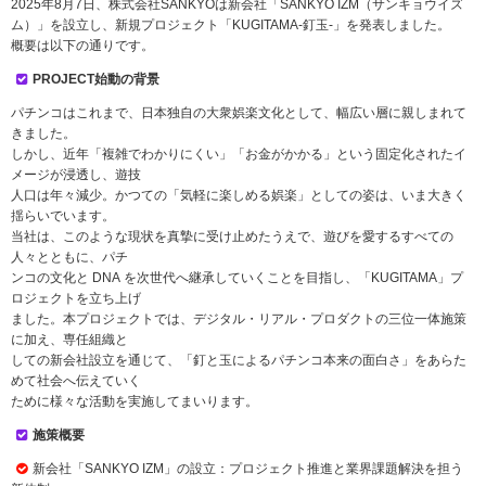
2025年8月7日、株式会社SANKYOは新会社「SANKYO IZM（サンキョウイズ
ム）」を設立し、新規プロジェクト「KUGITAMA-釘玉-」を発表しました。
概要は以下の通りです。
PROJECT始動の背景
パチンコはこれまで、日本独自の大衆娯楽文化として、幅広い層に親しまれて
きました。
しかし、近年「複雑でわかりにくい」「お金がかかる」という固定化されたイ
メージが浸透し、遊技
人口は年々減少。かつての「気軽に楽しめる娯楽」としての姿は、いま大きく
揺らいでいます。
当社は、このような現状を真摯に受け止めたうえで、遊びを愛するすべての
人々とともに、パチ
ンコの文化と DNA を次世代へ継承していくことを目指し、「KUGITAMA」プ
ロジェクトを立ち上げ
ました。本プロジェクトでは、デジタル・リアル・プロダクトの三位一体施策
に加え、専任組織と
しての新会社設立を通じて、「釘と玉によるパチンコ本来の面白さ」をあらた
めて社会へ伝えていく
ために様々な活動を実施してまいります。
施策概要
新会社「SANKYO IZM」の設立：プロジェクト推進と業界課題解決を担う