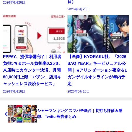
日）
2026年6月26日
2026年6月23日
PPPAY、提供準備完了｜利用者
【画像】KYORAKU社、『2026
負担5％＆ホール負担率0.25％、
SAO YEAR』キービジュアル公
来店時にカウンター決済、月間
開｜ eアリシゼーション夜空＆L
80,000円上限「パチンコ店用キ
ガンゲイルオンラインが年内予
ャッシュレス決済サービス」
定
2026年6月16日
2026年5月18日
シャーマンキング スマパチ新台｜初打ち評価＆感
想、Twitter報告まとめ