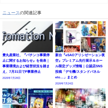
ニュース
の関連記事
豊丸産業社、『パチンコ事業停
新台『eSAOアリシゼーション夜
止に関するお知らせ』を発表｜
空』プレミアム先行展示＆ホー
事業環境および経営状況を踏ま
ル限定グッズ情報｜公認店SNS
え、7月31日でP事業停止
投稿「デモ機/スタンドパネル
etc…」まとめ
2026年7月28日
2026年7月24日