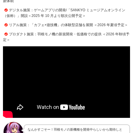
新体制
デジタル施策：ゲームアプリの開発/「SANKYO ミュージアムオンライン
（仮称）」開設＜2025 年 10 月より順次公開予定＞
リアル施策：「カフェ×遊技機」の体験型店舗を展開 ＜2026 年夏頃予定＞
プロダクト施策：羽根モノ機の新規開発・低価格での提供 ＜2026 年秋頃予
定＞
なんかすごそー！羽根モノの新機種を開発中らしいから期待しと