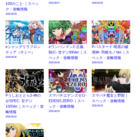
2026.08.07
2026.08.06
100のこと-｜スペッ
ク・攻略情報
2026.08.09
eシャングリラフロン
eワンパンマン2-正義
Pバスタード-暗黒の破
ティア（サミー）
執行- 甘デジ99Ver.｜ス
壊神- 羽根モノVer.｜ス
2026.08.06
ペック・攻略情報
ペック・攻略情報
2026.08.06
2026.08.05
Pうしおととら3-神の
スマパチエデンズゼロ-
スマパチ魔女と野獣｜
せSPEC- 甘デジ
EDENS ZERO-｜スペ
スペック・攻略情報
2026.08.03
100Ver.｜スペック・攻
ック・攻略情報
2026.08.03
略情報
2026.08.04