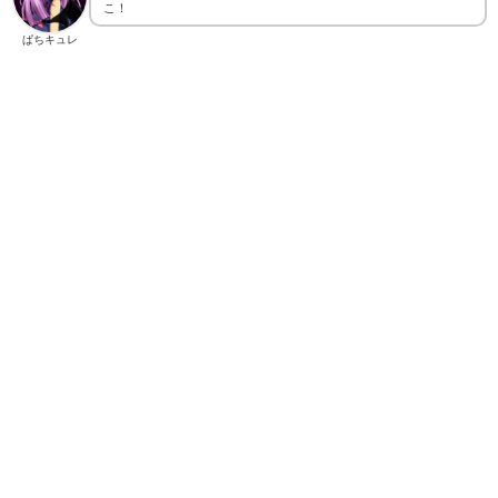
こ！
ぱちキュレ