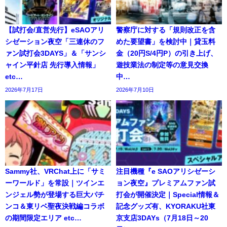
【試打会/直営先行】eSAOアリ
警察庁に対する「規則改正を含
シゼーション夜空「三連休のフ
めた要望書」を検討中｜貸玉料
ァン試打会3DAYS」＆「サンシ
金（20円S/4円P）の引き上げ、
ャイン平針店 先行導入情報」
遊技業法の制定等の意見交換
etc…
中…
2026年7月17日
2026年7月10日
Sammy社、VRChat上に「サミ
注目機種『e SAOアリシゼーシ
ーワールド」を常設｜ツインエ
ョン夜空』プレミアムファン試
ンジェル勢が登場する巨大パチ
打会が開催決定｜Special情報＆
ンコ＆東リベ聖夜決戦編コラボ
記念グッズ有、KYORAKU社東
の期間限定エリア etc…
京支店3DAYs（7月18日～20