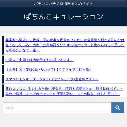
パチンコパチスロ情報まとめサイト
義実家へ帰省して親戚一同の食事を用意させられるが全員気が利かず私の分は
無くなっている。大晦日に天婦羅をひたすら揚げてやっと食べられると思った
ら私の分がなく、座…
中国人「中国では赤信号でも右折できます」
【画像】宮下愛(16歳・Gカップ)【ラブライブ！虹ヶ咲】
スマスロモンキーターンRED（セブンリーグ/山佐ネクスト）
新台スマスロ『Lやじきた道中記参る』評判＆感想まとめ｜通常時はポイント
集めで修行、あっぱれチャンスの河童が強い、スイカ取りこぼし注意 etc…
e獣王-獅子の一撃-｜スペック・攻略情報
新台パチンコ『e魔女と野獣』公式PV動画｜LT直行型399帯、運命分岐から上
乗せループ「（超）BEAST ATTACK」を狙え！