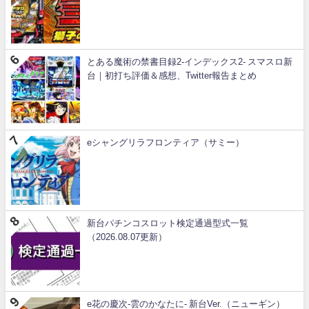
とある魔術の禁書目録2-インデックス2- スマスロ新
台｜初打ち評価＆感想、Twitter報告まとめ
eシャングリラフロンティア（サミー）
新台パチンコスロット検定通過型式一覧
（2026.08.07更新）
e花の慶次-雲のかなたに- 新台Ver.（ニューギン）